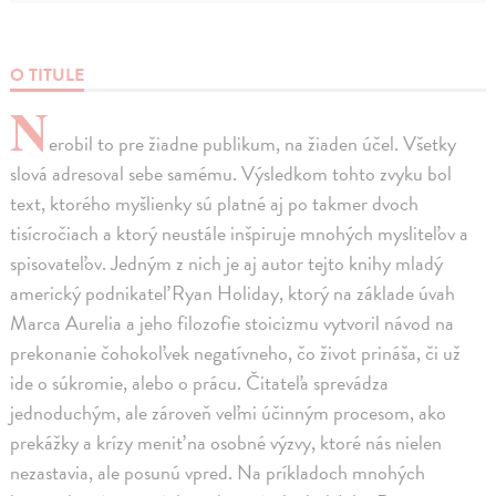
O TITULE
N
erobil to pre žiadne publikum, na žiaden účel. Všetky
slová adresoval sebe samému. Výsledkom tohto zvyku bol
text, ktorého myšlienky sú platné aj po takmer dvoch
tisícročiach a ktorý neustále inšpiruje mnohých mysliteľov a
spisovateľov. Jedným z nich je aj autor tejto knihy mladý
americký podnikateľ Ryan Holiday, ktorý na základe úvah
Marca Aurelia a jeho filozofie stoicizmu vytvoril návod na
prekonanie čohokoľvek negatívneho, čo život prináša, či už
ide o súkromie, alebo o prácu. Čitateľa sprevádza
jednoduchým, ale zároveň veľmi účinným procesom, ako
prekážky a krízy meniť na osobné výzvy, ktoré nás nielen
nezastavia, ale posunú vpred. Na príkladoch mnohých