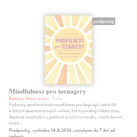
predpredaj
Mindfulness pro teenagery
Battistin Marie Jennie
| Kniha
Prakticky zaměřená kniha mindfulness pro dospívající nabízí 60
krátkých desetiminutových cvičení, která pomáhají zvládat stres,
zlepšovat soustředění a posilovat emoční rovnováhu v každodenním
životě.…
Predpredaj, vychádza 14.8.2026, zasielame do 7 dní od
vydania