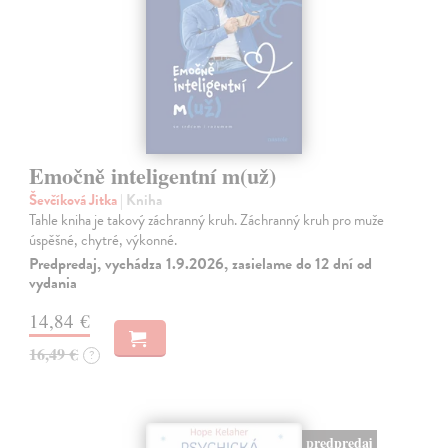
Emočně inteligentní m(už)
Ševčíková Jitka
| Kniha
Tahle kniha je takový záchranný kruh. Záchranný kruh pro muže
úspěšné, chytré, výkonné.
Predpredaj, vychádza 1.9.2026, zasielame do 12 dní od
vydania
14,84 €
16,49 €
?
predpredaj