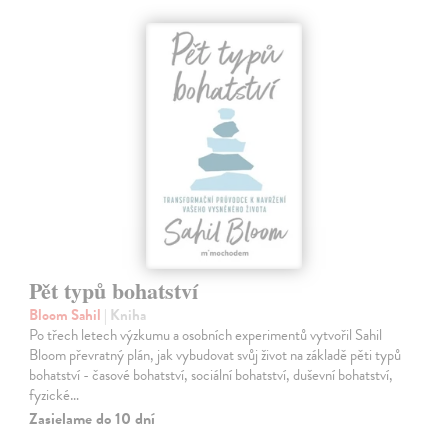
Pět typů bohatství
Bloom Sahil
| Kniha
Po třech letech výzkumu a osobních experimentů vytvořil Sahil
Bloom převratný plán, jak vybudovat svůj život na základě pěti typů
bohatství - časové bohatství, sociální bohatství, duševní bohatství,
fyzické…
Zasielame do 10 dní