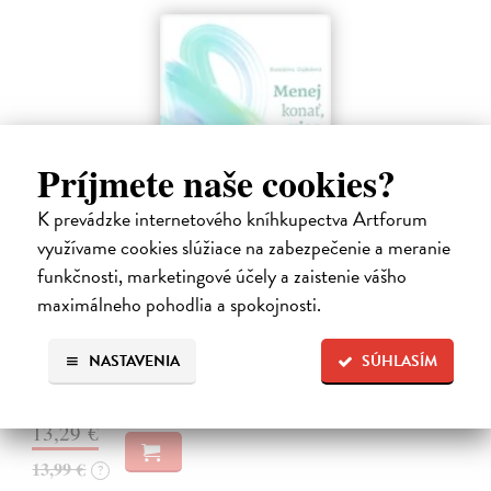
Príjmete naše cookies?
K prevádzke internetového kníhkupectva Artforum
využívame cookies slúžiace na zabezpečenie a meranie
funkčnosti, marketingové účely a zaistenie vášho
Menej konať, viac byť
maximálneho pohodlia a spokojnosti.
Gajdošová Stanislava
| Kniha
Strávila som roky vo väzení, žila som v zajatí výkonu. Vlastnú hodnotu
NASTAVENIA
SÚHLASÍM
som nachádzala v tom, koľko toho zvládnem.
Dodávateľ nemá titul na sklade. Dodanie do cca. 30 dní.
13,29 €
13,99 €
?