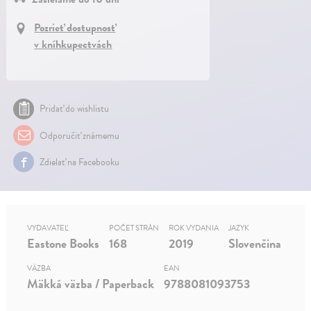
Pozrieť dostupnosť
v kníhkupectvách
Pridať do wishlistu
Odporučiť známemu
Zdielať na Facebooku
VYDAVATEĽ
POČET STRÁN
ROK VYDANIA
JAZYK
Eastone Books
168
2019
Slovenčina
VÄZBA
EAN
Mäkká väzba / Paperback
9788081093753