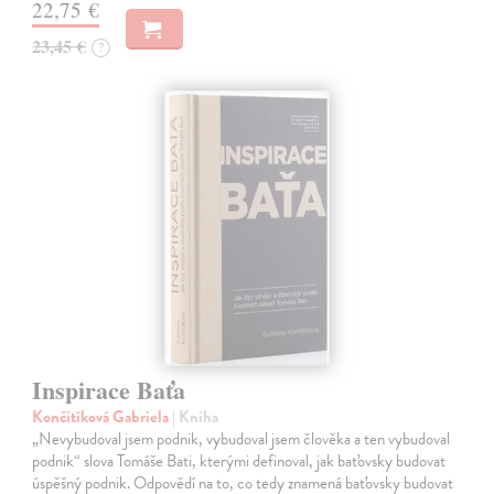
22,75 €
23,45 €
?
Inspirace Baťa
Končitíková Gabriela
| Kniha
„Nevybudoval jsem podnik, vybudoval jsem člověka a ten vybudoval
podnik“ slova Tomáše Bati, kterými definoval, jak baťovsky budovat
úspěšný podnik. Odpovědí na to, co tedy znamená baťovsky budovat