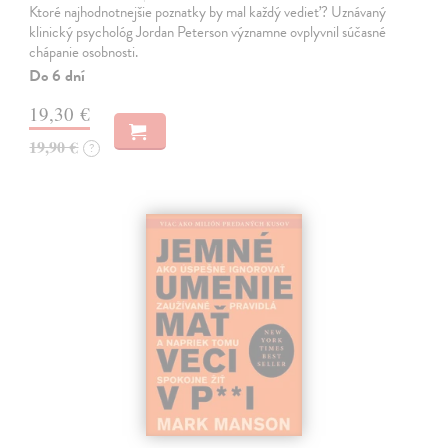
Ktoré najhodnotnejšie poznatky by mal každý vedieť? Uznávaný
klinický psychológ Jordan Peterson významne ovplyvnil súčasné
chápanie osobnosti.
Do 6 dní
19,30 €
19,90 €
?