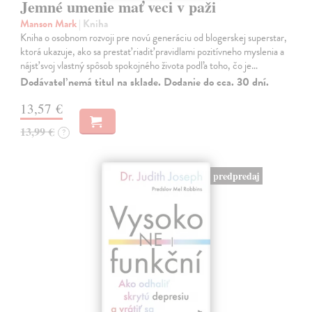
Jemné umenie mať veci v paži
Manson Mark
| Kniha
Kniha o osobnom rozvoji pre novú generáciu od blogerskej superstar,
ktorá ukazuje, ako sa prestať riadiť pravidlami pozitívneho myslenia a
nájsť svoj vlastný spôsob spokojného života podľa toho, čo je…
Dodávateľ nemá titul na sklade. Dodanie do cca. 30 dní.
13,57 €
13,99 €
?
predpredaj