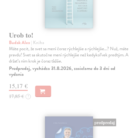
Urob to!
Budak Alex
| Kniha
Máte pocit, že svet sa mení čoraz rýchlejšie a rýchlejšie…? Nuž, máte
pravdu! Svet sa skutočne mení rýchlejšie než kedykoľvek predtým. A
držať s ním krok je čoraz ťažšie.
Predpredaj, vychádza 31.8.2026, zasielame do 3 dní od
vydania
15,17 €
17,85 €
?
predpredaj