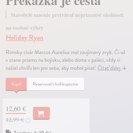
Prekážka je cesta
Starobylé umenie pretvárať nepriaznivé okolnosti
na osobné výhry
Holiday Ryan
Rímsky cisár Marcus Aurelius mal zaujímavý zvyk. Či už
v stane priamo na bojisku, alebo doma v paláci, vždy si
našiel chvíľu len pre seba, aby mohol písať.
Čítať ďalej
↓
Kúpiť
Rezervovať v kníhkupectve
12,60 €
12,99 €
?
Zasielame do 10 dní