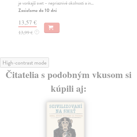
je vonkajší svet – nepriaznivé okolnosti a in...
str
Zasielame do 10 dní
Za
13,57 €
12
13,99 €
12
?
High-contrast mode
Čitatelia s podobným vkusom si
kúpili aj: