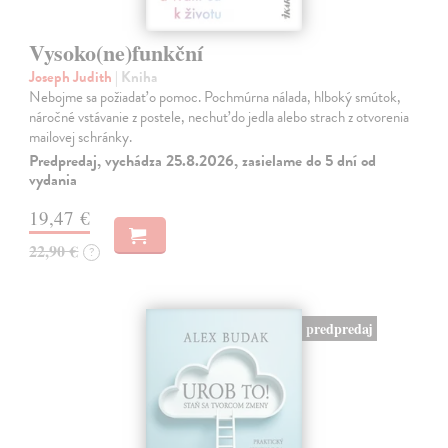
Vysoko(ne)funkční
Joseph Judith
| Kniha
Nebojme sa požiadať o pomoc. Pochmúrna nálada, hlboký smútok,
náročné vstávanie z postele, nechuť do jedla alebo strach z otvorenia
mailovej schránky.
Predpredaj, vychádza 25.8.2026, zasielame do 5 dní od
vydania
19,47 €
22,90 €
?
predpredaj