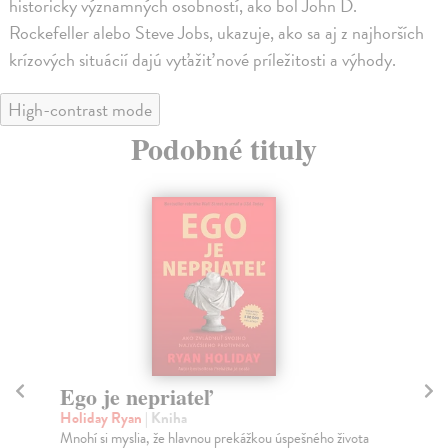
historicky významných osobností, ako bol John D.
Rockefeller alebo Steve Jobs, ukazuje, ako sa aj z najhorších
krízových situácií dajú vyťažiť nové príležitosti a výhody.
High-contrast mode
Podobné tituly
Ego je nepriateľ
O
Holiday Ryan
| Kniha
Ho
Mnohí si myslia, že hlavnou prekážkou úspešného života
V k