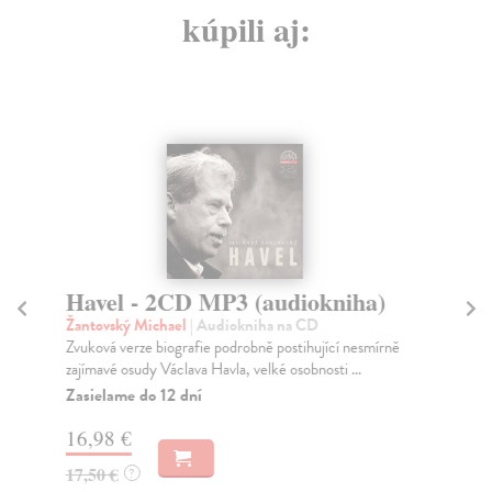
kúpili aj:
Havel - 2CD MP3 (audiokniha)
S
(
Žantovský Michael
| Audiokniha na CD
Zvuková verze biografie podrobně postihující nesmírně
Če
zajímavé osudy Václava Havla, velké osobnosti ...
Ope
po 
Zasielame do 12 dní
Za
16,98 €
11
17,50 €
?