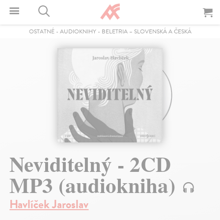
OSTATNÉ
-
AUDIOKNIHY
-
BELETRIA – SLOVENSKÁ A ČESKÁ
Neviditelný - 2CD
MP3 (audiokniha)
Havlíček Jaroslav