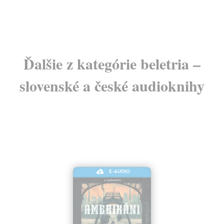
11
Ďalšie z kategórie beletria –
slovenské a české audioknihy
E-AUDIO