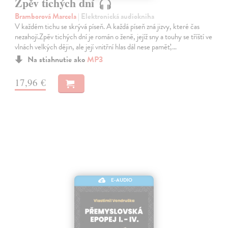
Zpěv tichých dní
Bramborová Marcela
| Elektronická audiokniha
V každém tichu se skrývá píseň. A každá píseň zná jizvy, které čas
nezahojí.Zpěv tichých dní je román o ženě, jejíž sny a touhy se tříští ve
vlnách velkých dějin, ale její vnitřní hlas dál nese paměť,…
Na stiahnutie ako
MP3
17,96 €
E-AUDIO