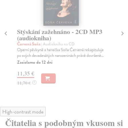
Stýskání zažehnáno - 2CD MP3
O
(audiokniha)
(
Červená Soňa
| Audiokniha na CD
Ho
Operní pěvkyně a herečka Soňa Červená rekapituluje
Vzp
po svých devadesátých narozeninách právě dovršené...
org
Ham
Zasielame do 12 dní
Za
11,35 €
20
11,70 €
?
21
High-contrast mode
Čitatelia s podobným vkusom si