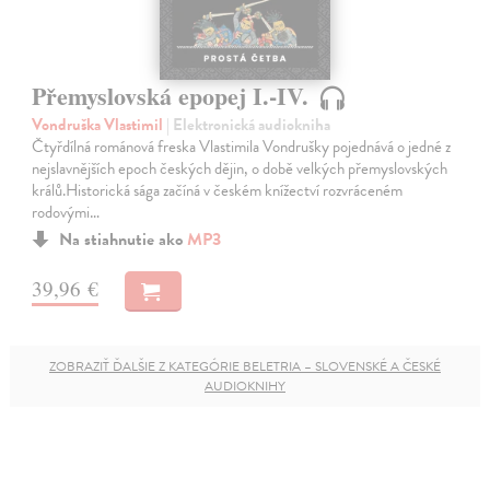
Přemyslovská epopej I.-IV.
Vondruška Vlastimil
| Elektronická audiokniha
Čtyřdílná románová freska Vlastimila Vondrušky pojednává o jedné z
nejslavnějších epoch českých dějin, o době velkých přemyslovských
králů.Historická sága začíná v českém knížectví rozvráceném
rodovými…
Na stiahnutie ako
MP3
39,96 €
ZOBRAZIŤ ĎALŠIE Z KATEGÓRIE BELETRIA – SLOVENSKÉ A ČESKÉ
AUDIOKNIHY