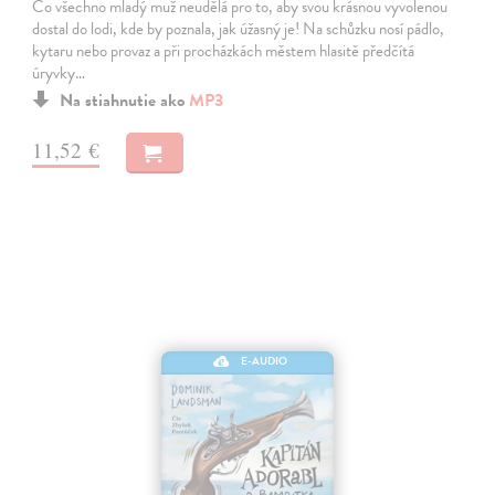
Co všechno mladý muž neudělá pro to, aby svou krásnou vyvolenou
dostal do lodi, kde by poznala, jak úžasný je! Na schůzku nosí pádlo,
kytaru nebo provaz a při procházkách městem hlasitě předčítá
úryvky…
Na stiahnutie ako
MP3
11,52 €
E-AUDIO