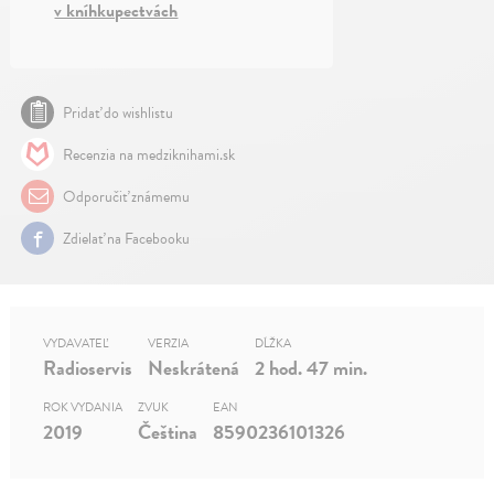
v kníhkupectvách
Pridať do wishlistu
Recenzia na medziknihami.sk
Odporučiť známemu
Zdielať na Facebooku
VYDAVATEĽ
VERZIA
DĹŽKA
Radioservis
Neskrátená
2 hod. 47 min.
ROK VYDANIA
ZVUK
EAN
2019
Čeština
8590236101326