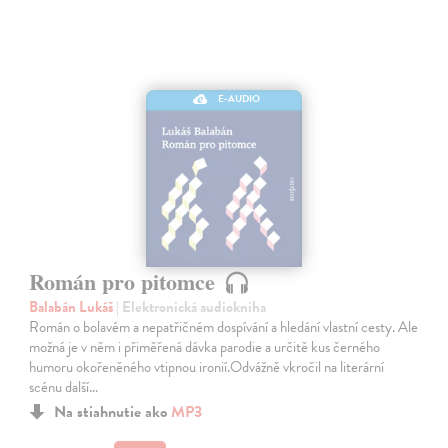
E-AUDIO
Román pro pitomce
Balabán Lukáš
| Elektronická audiokniha
Román o bolavém a nepatřičném dospívání a hledání vlastní cesty. Ale
možná je v něm i přiměřená dávka parodie a určitě kus černého
humoru okořeněného vtipnou ironií.Odvážně vkročil na literární
scénu další…
Na stiahnutie ako
MP3