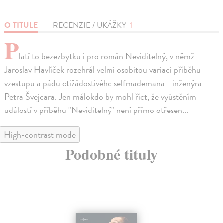
O TITULE
RECENZIE / UKÁŽKY
1
P
latí to bezezbytku i pro román Neviditelný, v němž
Jaroslav Havlíček rozehrál velmi osobitou variaci příběhu
vzestupu a pádu ctižádostivého selfmademana - inženýra
Petra Švejcara. Jen málokdo by mohl říct, že vyústěním
událostí v příběhu "Neviditelný" není přímo otřesen...
High-contrast mode
Podobné tituly