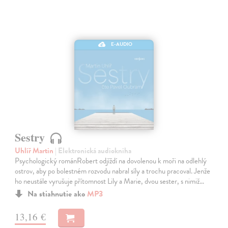
E-AUDIO
Sestry
Uhlíř Martin
| Elektronická audiokniha
Psychologický románRobert odjíždí na dovolenou k moři na odlehlý
ostrov, aby po bolestném rozvodu nabral síly a trochu pracoval. Jenže
ho neustále vyrušuje přítomnost Lily a Marie, dvou sester, s nimiž…
Na stiahnutie ako
MP3
13,16 €