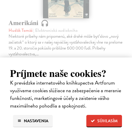
Amerikáni
Hudák Tomáš
| Elektronická audiokniha
Niektoré príbehy nám pripomenú, aké drahé môže byť slovo „nový
začiatok“ o ktorý sa v našej najväčšej vysťahovaleckej vlne na prelome
19. a 20. storočia pokúsilo približne 600 000 ľudí. Príbehy
vysťahovalectva,…
Na stiahnutie ako
MP3
Príjmete naše cookies?
15,95 €
K prevádzke internetového kníhkupectva Artforum
využívame cookies slúžiace na zabezpečenie a meranie
funkčnosti, marketingové účely a zaistenie vášho
maximálneho pohodlia a spokojnosti.
NASTAVENIA
SÚHLASÍM
E-AUDIO