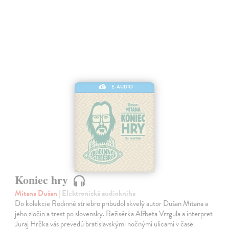
E-AUDIO
Koniec hry
Mitana Dušan
| Elektronická audiokniha
Do kolekcie Rodinné striebro pribudol skvelý autor Dušan Mitana a
jeho zločin a trest po slovensky. Režisérka Alžbeta Vrzgula a interpret
Juraj Hrčka vás prevedú bratislavskými nočnými ulicami v čase