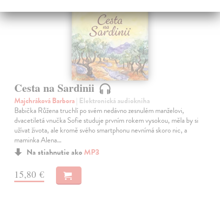
novinka
Cesta na Sardinii
Majchráková Barbora
| Elektronická audiokniha
Babička Růžena truchlí po svém nedávno zesnulém manželovi,
dvacetiletá vnučka Sofie studuje prvním rokem vysokou, měla by si
užívat života, ale kromě svého smartphonu nevnímá skoro nic, a
maminka Alena…
Na stiahnutie ako
MP3
15,80 €