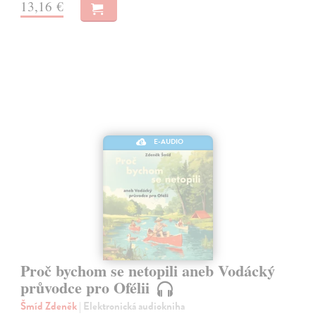
13,16 €
E-AUDIO
Proč bychom se netopili aneb Vodácký
průvodce pro Ofélii
Šmíd Zdeněk
| Elektronická audiokniha