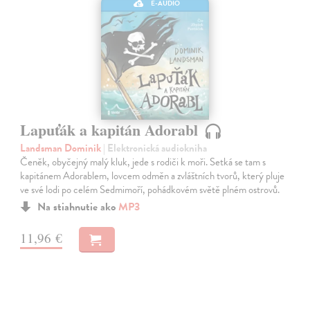
E-AUDIO
Lapuťák a kapitán Adorabl
Landsman Dominik
| Elektronická audiokniha
Čeněk, obyčejný malý kluk, jede s rodiči k moři. Setká se tam s
kapitánem Adorablem, lovcem odměn a zvláštních tvorů, který pluje
ve své lodi po celém Sedmimoří, pohádkovém světě plném ostrovů.
Na stiahnutie ako
MP3
11,96 €