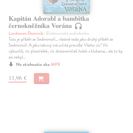
Kapitán Adorabl a bambitka
černokněžníka Vorána
Landsman Dominik
| Elektronická audiokniha
Toto je příběh ze Sedmimoří… vlastně teda jako druhý příběh ze
Sedmimoří. A jako takový má určitá pravidla: Všeho víc! Víc
výbuchů, víc přestřelek, víc dostaveníček holek s klukama… ale to by
asi nebyl…
Na stiahnutie ako
MP3
11,96 €