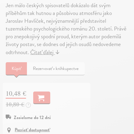
Jen málo českých spisovatelů dokázalo dát svým
příběhům tak hutnou a působivou atmosféru jako
Jaroslav Havlíček, nejvýznamnější představitel
tuzemského psychologického románu 20. století. Právě
pro znepokojivý spodní proud, kterým autor podemílá
životy postav, se dodnes od jejich osudů nedovedeme
odtrhnout.
Čítať ďalej
↓
Kúpiť
Rezervovať v kníhkupectve
10,48 €
10,80 €
?
Zasielame do 12 dní
Pozrieť dostupnosť