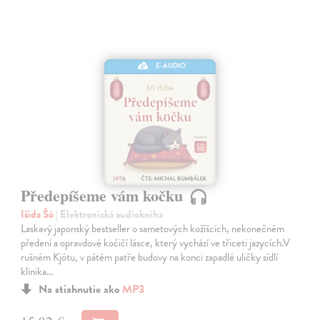
E-AUDIO
Předepíšeme vám kočku
Išida Šó
| Elektronická audiokniha
Laskavý japonský bestseller o sametových kožíšcích, nekonečném
předení a opravdové kočičí lásce, který vychází ve třiceti jazycích.V
rušném Kjótu, v pátém patře budovy na konci zapadlé uličky sídlí
klinika…
Na stiahnutie ako
MP3