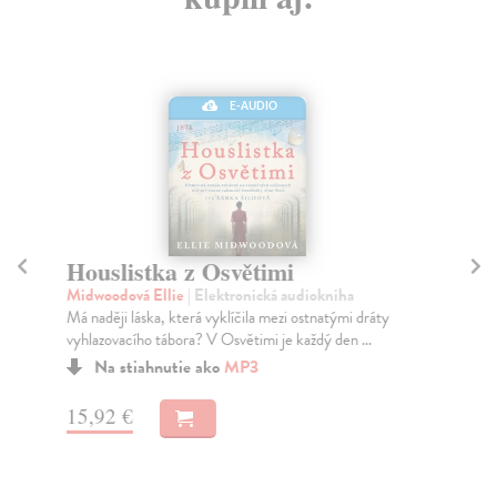
E-AUDIO
Houslistka z Osvětimi
Ú
Midwoodová Ellie
| Elektronická audiokniha
Fr
Má naději láska, která vyklíčila mezi ostnatými dráty
V d
vyhlazovacího tábora? V Osvětimi je každý den ...
jim
Na stiahnutie ako
MP3
15,92 €
18