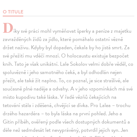
O TITULE
D
íky své práci mohl vyměňovat šperky a peníze z majetku
zavražděných židů za jídlo, které pomáhalo ostatní vězně
držet naživu. Kdyby byl dopaden, čekala by ho jistá smrt. Za
své přežití mu vděčí mnozí. O holocaustu existuje bezpočet
knih. Tato je však unikátní. Lale Sokolov velmi dobře věděl, co
spoluvězně i jeho samotného čeká, a byl odhodlán nejen
přežít, ale také žít naplno. To, co poznal, je sice strašlivé, ale
současně plné naděje a odvahy. A v jeho vzpomínkách má své
místo kupodivu také láska. V řadě vězňů čekajících na
tetování stála i zděšená, chvějící se dívka. Pro Lalea – trochu
drzého hazardéra – to byla láska na první pohled. Jeho a
Gitin příběh, ověřený podle všech dostupných dokumentů a
déle než sedmdesát let nevyprávěný, potvrdil jejich syn. Jen