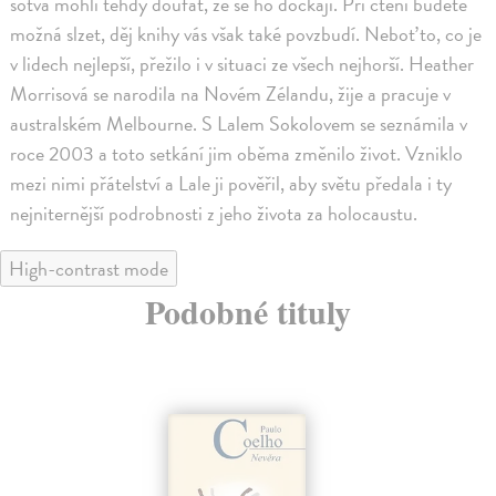
sotva mohli tehdy doufat, že se ho dočkají. Při čtení budete
možná slzet, děj knihy vás však také povzbudí. Neboť to, co je
v lidech nejlepší, přežilo i v situaci ze všech nejhorší. Heather
Morrisová se narodila na Novém Zélandu, žije a pracuje v
australském Melbourne. S Lalem Sokolovem se seznámila v
roce 2003 a toto setkání jim oběma změnilo život. Vzniklo
mezi nimi přátelství a Lale ji pověřil, aby světu předala i ty
nejniternější podrobnosti z jeho života za holocaustu.
High-contrast mode
Podobné tituly