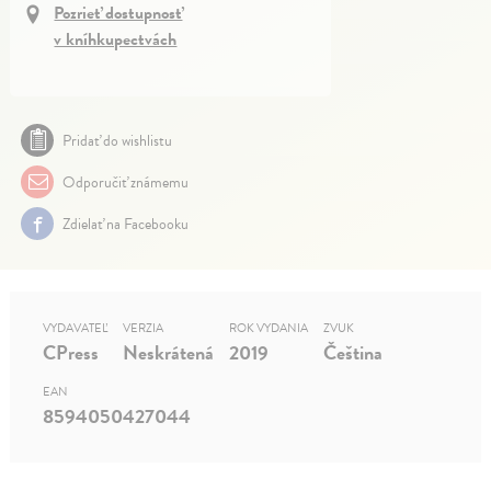
Pozrieť dostupnosť
v kníhkupectvách
Pridať do wishlistu
Odporučiť známemu
Zdielať na Facebooku
VYDAVATEĽ
VERZIA
ROK VYDANIA
ZVUK
CPress
Neskrátená
2019
Čeština
EAN
8594050427044