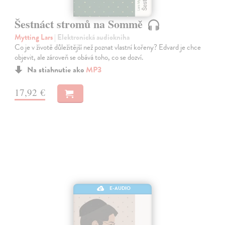
Šestnáct stromů na Sommě
Mytting Lars
| Elektronická audiokniha
Co je v životě důležitější než poznat vlastní kořeny? Edvard je chce
objevit, ale zároveň se obává toho, co se dozví.
Na stiahnutie ako
MP3
17,92 €
E-AUDIO