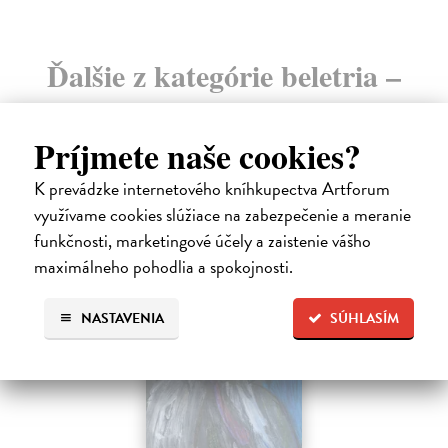
Ďalšie z kategórie beletria –
svetové a prekladové audioknihy
Príjmete naše cookies?
K prevádzke internetového kníhkupectva Artforum
využívame cookies slúžiace na zabezpečenie a meranie
funkčnosti, marketingové účely a zaistenie vášho
maximálneho pohodlia a spokojnosti.
E-AUDIO
NASTAVENIA
SÚHLASÍM