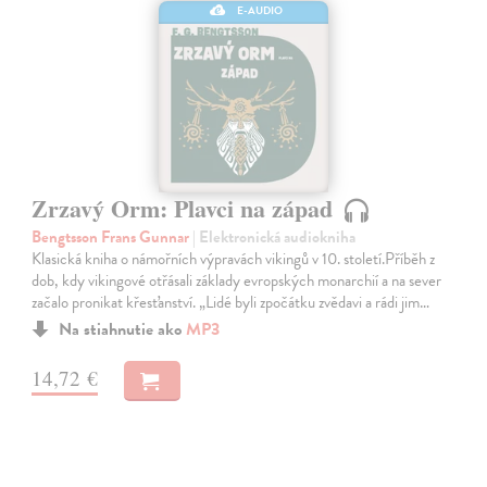
E-AUDIO
Zrzavý Orm: Plavci na západ
Bengtsson Frans Gunnar
| Elektronická audiokniha
Klasická kniha o námořních výpravách vikingů v 10. století.Příběh z
dob, kdy vikingové otřásali základy evropských monarchií a na sever
začalo pronikat křesťanství. „Lidé byli zpočátku zvědavi a rádi jim…
Na stiahnutie ako
MP3
14,72 €