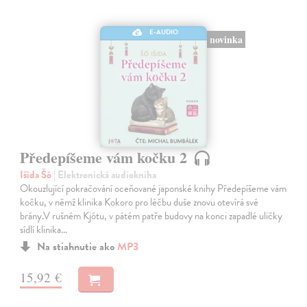
E-AUDIO
novinka
Předepíšeme vám kočku 2
Išida Šó
| Elektronická audiokniha
Okouzlující pokračování oceňované japonské knihy Předepíšeme vám
kočku, v němž klinika Kokoro pro léčbu duše znovu otevírá své
brány.V rušném Kjótu, v pátém patře budovy na konci zapadlé uličky
sídlí klinika…
Na stiahnutie ako
MP3
15,92 €