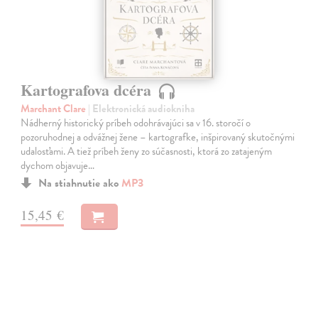
Kartografova dcéra
Marchant Clare
| Elektronická audiokniha
Nádherný historický príbeh odohrávajúci sa v 16. storočí o
pozoruhodnej a odvážnej žene – kartografke, inšpirovaný skutočnými
udalosťami. A tiež príbeh ženy zo súčasnosti, ktorá zo zatajeným
dychom objavuje…
Na stiahnutie ako
MP3
15,45 €