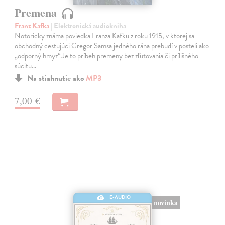
Premena
Franz Kafka
| Elektronická audiokniha
Notoricky známa poviedka Franza Kafku z roku 1915, v ktorej sa
obchodný cestujúci Gregor Samsa jedného rána prebudí v posteli ako
„odporný hmyz“.Je to príbeh premeny bez zľutovania či prílišného
súcitu…
Na stiahnutie ako
MP3
7,00 €
E-AUDIO
novinka