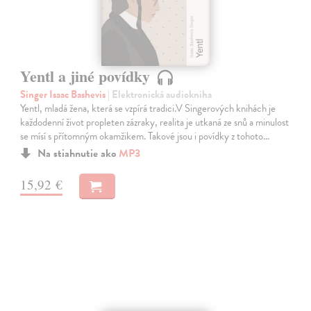
Yentl a jiné povídky
Singer Isaac Bashevis
| Elektronická audiokniha
Yentl, mladá žena, která se vzpírá tradici.V Singerových knihách je
každodenní život propleten zázraky, realita je utkaná ze snů a minulost
se mísí s přítomným okamžikem. Takové jsou i povídky z tohoto…
Na stiahnutie ako
MP3
15,92 €