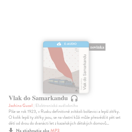
E-AUDIO
novinka
Vlak do Samarkandu
Jachina Guzel
| Elektronická audiokniha
Píše se rok 1923, v Rusku definitivně zvítězili bolševici a lepší zítřky.
O kolik lepší ty zítřky jsou, se na vlastní kůži může přesvědčit pět set
dětí od dvou do dvanácti let z kazaňských dětských domovů…
Na stiahnutie ako
MP3