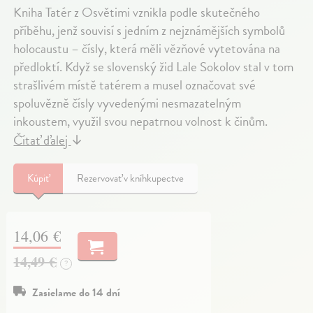
Kniha Tatér z Osvětimi vznikla podle skutečného
příběhu, jenž souvisí s jedním z nejznámějších symbolů
holocaustu – čísly, která měli vězňové vytetována na
předloktí. Když se slovenský žid Lale Sokolov stal v tom
strašlivém místě tatérem a musel označovat své
spoluvězně čísly vyvedenými nesmazatelným
inkoustem, využil svou nepatrnou volnost k činům.
Čítať ďalej
↓
Kúpiť
Rezervovať v kníhkupectve
14,06 €
14,49 €
?
Zasielame do 14 dní