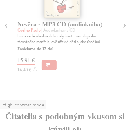
Nevěra - MP3 CD (audiokniha)
Ú
Coelho Paulo
| Audiokniha na CD
Fr
Linda vede zdánlivě dokonalý život: má milujícího
V d
zámožného manžela, dvě úžasné děti a jako úspěšná ...
jim
Zasielame do 12 dní
15,91 €
18
16,40 €
?
High-contrast mode
Čitatelia s podobným vkusom si
kúpili aj: