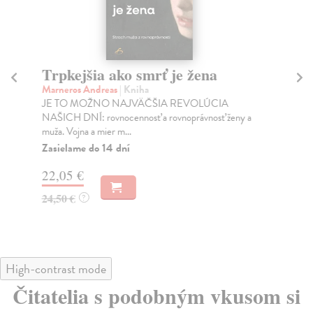
Trpkejšia ako smrť je žena
P
Marneros Andreas
| Kniha
Bor
JE TO MOŽNO NAJVÄČŠIA REVOLÚCIA
Tát
NAŠICH DNÍ: rovnocennosť a rovnoprávnosť ženy a
Bor
muža. Vojna a mier m...
Na
Zasielame do 14 dní
18
22,05 €
19
24,50 €
?
High-contrast mode
Čitatelia s podobným vkusom si