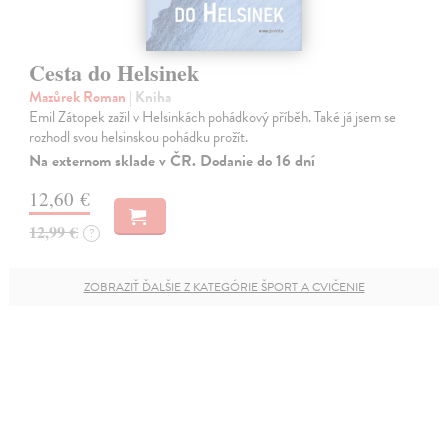
Cesta do Helsinek
Mazůrek Roman
| Kniha
Emil Zátopek zažil v Helsinkách pohádkový příběh. Také já jsem se
rozhodl svou helsinskou pohádku prožít.
Na externom sklade v ČR. Dodanie do 16 dní
12,60 €
12,99 €
?
ZOBRAZIŤ ĎALŠIE Z KATEGÓRIE ŠPORT A CVIČENIE