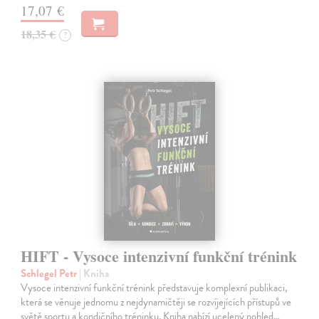
17,07 €
18,35 €
?
HIFT - Vysoce intenzivní funkční trénink
Schlegel Petr
| Kniha
Vysoce intenzivní funkční trénink představuje komplexní publikaci,
která se věnuje jednomu z nejdynamičtěji se rozvíjejících přístupů ve
světě sportu a kondičního tréninku. Kniha nabízí ucelený pohled…