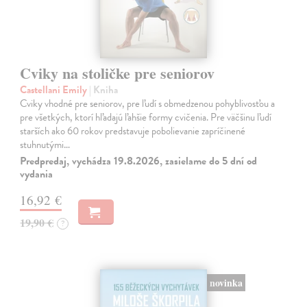
Cviky na stoličke pre seniorov
Castellani Emily
| Kniha
Cviky vhodné pre seniorov, pre ľudí s obmedzenou pohyblivosťou a
pre všetkých, ktorí hľadajú ľahšie formy cvičenia. Pre väčšinu ľudí
starších ako 60 rokov predstavuje pobolievanie zapríčinené
stuhnutými…
Predpredaj, vychádza 19.8.2026, zasielame do 5 dní od
vydania
16,92 €
19,90 €
?
novinka