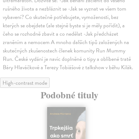
ultramaraton. Dozvíte se: -Jak běhání začlenit do vašeho
rušného života a nezbláznit se -Jak se vyznat ve všem tom
vybavení? Co skutečně potřebujete, vymoženosti, bez
kterých se obejdete (ale stejně byste si je měly pořídit), a
čeho se rozhodně zbavit a co nedělat -Jak předcházet
zraněním a nemocem A mnoho dalších tipů založených na
skutečných zkušenostech členek komunity Run Mummy
Run. České vydání je navíc doplněné o tipy a oblíbené tratě
Báry Hlaváčkové a Terezy Tobiášové z talkshow v běhu Kilák.
High-contrast mode
Podobné tituly