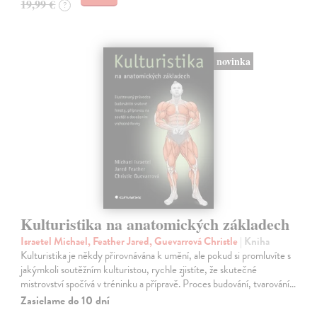
19,99 €
?
novinka
Kulturistika na anatomických základech
Israetel Michael, Feather Jared, Guevarrová Christle
| Kniha
Kulturistika je někdy přirovnávána k umění, ale pokud si promluvíte s
jakýmkoli soutěžním kulturistou, rychle zjistíte, že skutečné
mistrovství spočívá v tréninku a přípravě. Proces budování, tvarování…
Zasielame do 10 dní