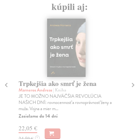
kúpili aj:
Trpkejšia ako smrť je žena
P
Marneros Andreas
| Kniha
Bor
JE TO MOŽNO NAJVÄČŠIA REVOLÚCIA
Tát
NAŠICH DNÍ: rovnocennosť a rovnoprávnosť ženy a
Bor
muža. Vojna a mier m...
Na
Zasielame do 14 dní
18
22,05 €
19
24,50 €
?