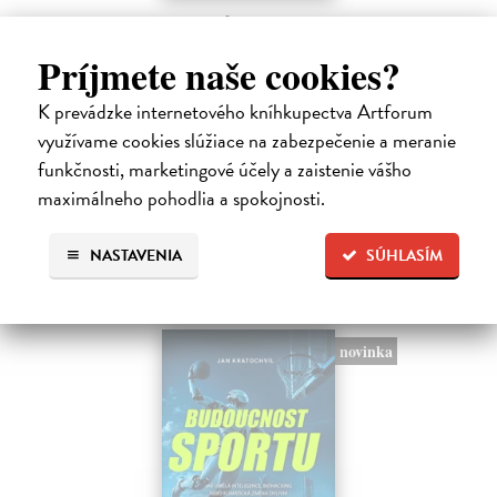
Golf. Dokonalý průvodce hrou
Saundersová Vivien
| Kniha
Príjmete naše cookies?
Chcete si golf ještě více užít, zdokonalit svou techniku a v konečném
důsledku snížit počet ran na skóre? Tato komplexní a přehledná
K prevádzke internetového kníhkupectva Artforum
příručka Golf: dokonalý průvodce hrou nabízí zásadní tipy a strategie,
využívame cookies slúžiace na zabezpečenie a meranie
…
Zasielame do 12 dní
funkčnosti, marketingové účely a zaistenie vášho
maximálneho pohodlia a spokojnosti.
16,83 €
18,70 €
?
NASTAVENIA
SÚHLASÍM
novinka