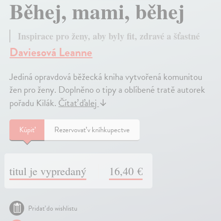
Běhej, mami, běhej
Inspirace pro ženy, aby byly fit, zdravé a šťastné
Daviesová Leanne
Jediná opravdová běžecká kniha vytvořená komunitou
žen pro ženy. Doplněno o tipy a oblíbené tratě autorek
pořadu Kilák.
Čítať ďalej
↓
Kúpiť
Rezervovať v kníhkupectve
titul je vypredaný
16,40 €
Pridať do wishlistu