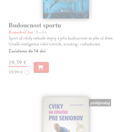
Budoucnost sportu
Kratochvíl Jan
| Kniha
Sport už nikdy nebude stejný a jeho budoucnost se píše už dnes.
Umělá inteligence mění trénink, scouting i rozhodování.
Zasielame do 14 dní
19,39 €
19,99 €
?
predpredaj