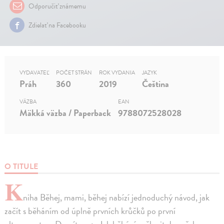
Odporučiť známemu
Zdielať na Facebooku
VYDAVATEĽ
POČET STRÁN
ROK VYDANIA
JAZYK
Práh
360
2019
Čeština
VÄZBA
EAN
Mäkká väzba / Paperback
9788072528028
O TITULE
K
niha Běhej, mami, běhej nabízí jednoduchý návod, jak
začít s běháním od úplně prvních krůčků po první