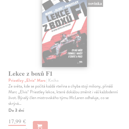
novinka
Lekce z boxů F1
Priestley „Elvis“ Marc
| Kniha
Ze světa, kde se počítá každá vteřina a chyba stojí miliony, přináší
Marc „Elvis“ Priestley lekce, které dokážou změnit i váš každodenní
život. Bývalý člen mistrovského týmu McLaren odhaluje, co se
skrývá…
Do 3 dní
17,99 €