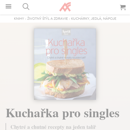
KNIHY
-
ŽIVOTNÝ ŠTÝL A ZDRAVIE
-
KUCHÁRKY, JEDLÁ, NÁPOJE
Kuchařka pro singles
Chytré a chutné recepty na jeden talíř