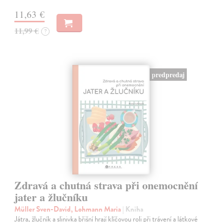
11,63 €
11,99 €
?
predpredaj
Zdravá a chutná strava při onemocnění
jater a žlučníku
Müller Sven-David, Lohmann Maria
| Kniha
Játra, žlučník a slinivka břišní hrají klíčovou roli při trávení a látkové