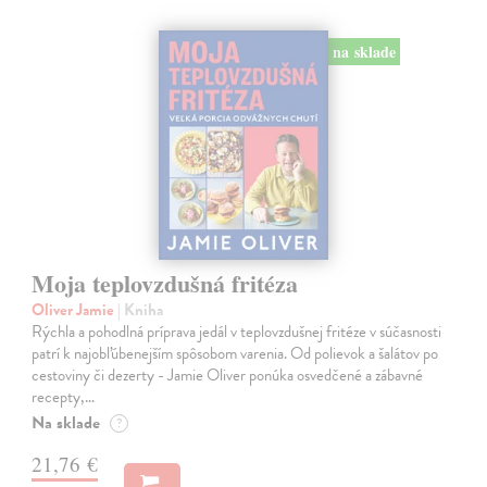
na sklade
Moja teplovzdušná fritéza
Oliver Jamie
| Kniha
Rýchla a pohodlná príprava jedál v teplovzdušnej fritéze v súčasnosti
patrí k najobľúbenejším spôsobom varenia. Od polievok a šalátov po
cestoviny či dezerty - Jamie Oliver ponúka osvedčené a zábavné
recepty,…
Na sklade
?
21,76 €