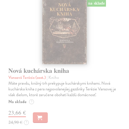
na sklade
Nová kuchárska kniha
Vansová Terézia (zost.)
| Kniha
Máte pravdu, knižný trh prekypuje kuchárskymi knihami. Nová
kuchárska kniha z pera najpovolanejšej gazdinky Terézie Vansovej je
však dielom, ktoré zaručene obohatí každú domácnosť.
Na sklade
?
23,66 €
24,90 €
?