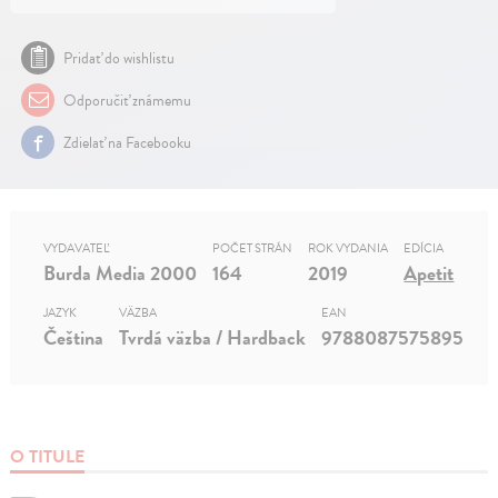
Pridať do wishlistu
Odporučiť známemu
Zdielať na Facebooku
VYDAVATEĽ
POČET STRÁN
ROK VYDANIA
EDÍCIA
Burda Media 2000
164
2019
Apetit
JAZYK
VÄZBA
EAN
Čeština
Tvrdá väzba / Hardback
9788087575895
O TITULE