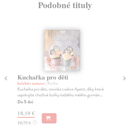
Podobné tituly
Kuchařka pro děti
P
m
kolektív autorov
| Kniha
Kuchařka pro děti, novinka z edice Apetit, díky které
kol
uspokojíte chuťové buňky každého malého gurmán...
Jíd
pot
Do 5 dní
Za
18,19 €
20
18,75 €
?
21