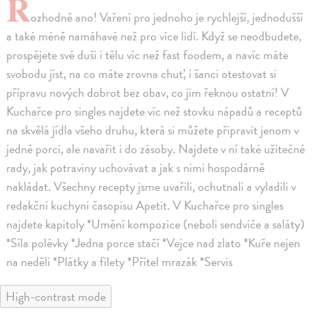
R
ozhodně ano! Vaření pro jednoho je rychlejší, jednodušší
a také méně namáhavé než pro více lidí. Když se neodbudete,
prospějete své duši i tělu víc než fast foodem, a navíc máte
svobodu jíst, na co máte zrovna chuť, i šanci otestovat si
přípravu nových dobrot bez obav, co jim řeknou ostatní! V
Kuchařce pro singles najdete víc než stovku nápadů a receptů
na skvělá jídla všeho druhu, která si můžete připravit jenom v
jedné porci, ale navařit i do zásoby. Najdete v ní také užitečné
rady, jak potraviny uchovávat a jak s nimi hospodárně
nakládat. Všechny recepty jsme uvařili, ochutnali a vyladili v
redakční kuchyni časopisu Apetit. V Kuchařce pro singles
najdete kapitoly *Umění kompozice (neboli sendviče a saláty)
*Síla polévky *Jedna porce stačí *Vejce nad zlato *Kuře nejen
na neděli *Plátky a filety *Přítel mrazák *Servis
High-contrast mode