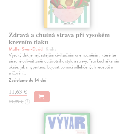
Zdravá a chutná strava při vysokém
krevním tlaku
Muller Sven-David
| Kniha
Vysoký tlak je nejčastějším civilizačním onemocněním, které lze
zásadně ovlivnit změnou životního stylu a stravy. Tato kuchařka vám
ukáže, jak s hypertenzí bojovat pomocí odlehčených receptů a
snižování…
Zasielame do 14 dní
11,63 €
11,99 €
?