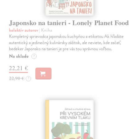
Japonsko na tanieri - Lonely Planet Food
kolektív autorov
| Kniha
Kompletný sprievodca japonskou kuchyňou a etiketou Ak hľadáte
autentický a jedinečný kulinársky zážitok, ale neviete, kde začať,
bedeker Japonsko na tanieri je pre vás tou správnou voľbou.
Na sklade
?
22,21 €
22,90 €
?