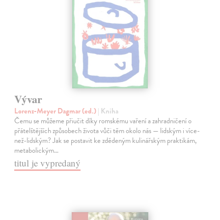
Vývar
Lorenz-Meyer Dagmar (ed.)
| Kniha
Čemu se můžeme přiučit díky romskému vaření a zahradničení o
přátelštějších způsobech života vůči těm okolo nás — lidským i více-
než-lidským? Jak se postavit ke zdědeným kulinářským praktikám,
metabolickým…
titul je vypredaný