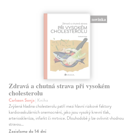
novinka
Zdravá a chutná strava při vysokém
cholesterolu
Carlsson Sonja
| Kniha
Zvýšená hladina cholesterolu patří mezi hlavní rizikové faktory
kardiovaskulárních onemocnění, jako jsou vysoký krevní tlak,
arterioskleróza, infarkt či mrtvice. Dlouhodobě ji lze ovlivnit vhodnou
stravou…
Zasielame do 14 dní