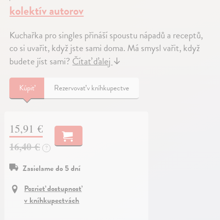
kolektív autorov
Kuchařka pro singles přináší spoustu nápadů a receptů,
co si uvařit, když jste sami doma. Má smysl vařit, když
budete jíst sami?
Čítať ďalej
↓
Kúpiť
Rezervovať v kníhkupectve
15,91 €
16,40 €
?
Zasielame do 5 dní
Pozrieť dostupnosť
v kníhkupectvách