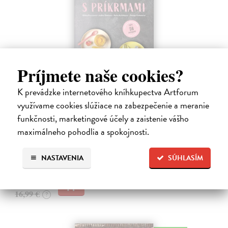
Príjmete naše cookies?
Začíname s príkrmami
K prevádzke internetového kníhkupectva Artforum
využívame cookies slúžiace na zabezpečenie a meranie
Tkáčová Judita, Pivrncová Eliška, Kuřátková Petra, Vrábelová
Tereza
| Kniha
funkčnosti, marketingové účely a zaistenie vášho
Prvé jedlo dieťatka je preň tým najdôležitejším míľnikom. A pre
maximálneho pohodlia a spokojnosti.
rodičov zas veľkým orieškom.
Čaká sa dotlač, vychádza 11.9.2026, zasielame do 12 dní od
dotlače
NASTAVENIA
SÚHLASÍM
16,48 €
16,99 €
?