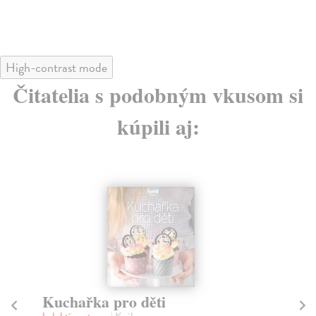
High-contrast mode
Čitatelia s podobným vkusom si
kúpili aj:
Kuchařka pro děti
P