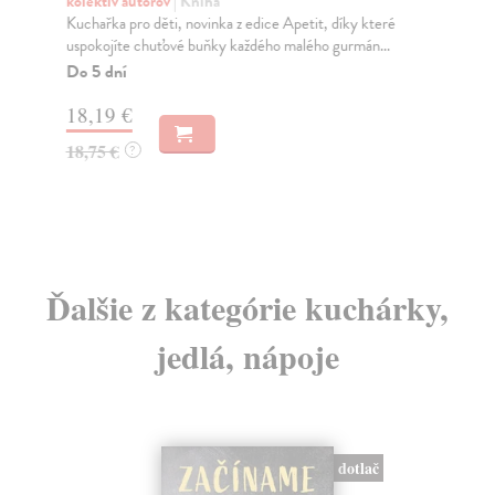
m
kolektív autorov
| Kniha
Kuchařka pro děti, novinka z edice Apetit, díky které
kol
uspokojíte chuťové buňky každého malého gurmán...
Jíd
pot
Do 5 dní
Za
18,19 €
20
18,75 €
?
21
Ďalšie z kategórie kuchárky,
jedlá, nápoje
dotlač