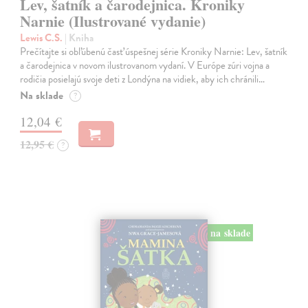
Lev, šatník a čarodejnica. Kroniky
Narnie (Ilustrované vydanie)
Lewis C.S.
| Kniha
Prečítajte si obľúbenú časť úspešnej série Kroniky Narnie: Lev, šatník
a čarodejnica v novom ilustrovanom vydaní. V Európe zúri vojna a
rodičia posielajú svoje deti z Londýna na vidiek, aby ich chránili…
Na sklade
?
12,04 €
12,95 €
?
na sklade