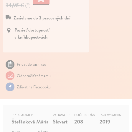
14,95 €
?
Zasielame do 3 pracovných dní
Pozrieť dostupnosť
v kníhkupectvách
Pridať do wishlistu
Odporučiť známemu
Zdielať na Facebooku
PREKLADATEĽ
VYDAVATEĽ
POČET STRÁN
ROK VYDANIA
Štefánková Mária
Slovart
208
2019