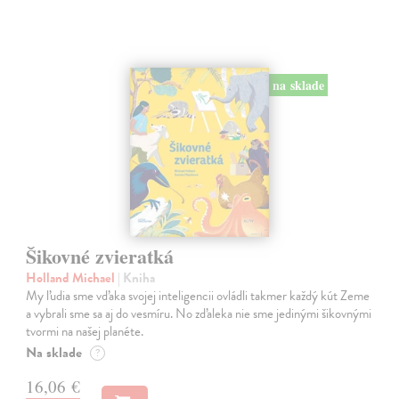
na sklade
Šikovné zvieratká
Holland Michael
| Kniha
My ľudia sme vďaka svojej inteligencii ovládli takmer každý kút Zeme
a vybrali sme sa aj do vesmíru. No zďaleka nie sme jedinými šikovnými
tvormi na našej planéte.
Na sklade
?
16,06 €