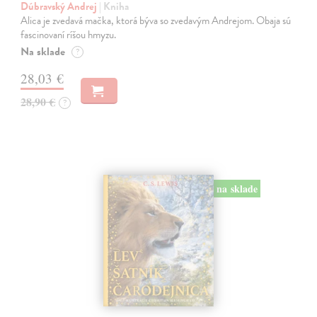
Dúbravský Andrej
| Kniha
Alica je zvedavá mačka, ktorá býva so zvedavým Andrejom. Obaja sú
fascinovaní ríšou hmyzu.
Na sklade
?
28,03 €
28,90 €
?
na sklade