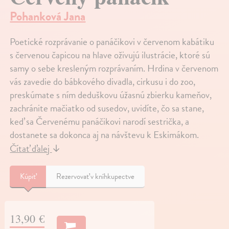
Pohanková Jana
Poetické rozprávanie o panáčikovi v červenom kabátiku
s červenou čapicou na hlave oživujú ilustrácie, ktoré sú
samy o sebe kresleným rozprávaním. Hrdina v červenom
vás zavedie do bábkového divadla, cirkusu i do zoo,
preskúmate s ním deduškovu úžasnú zbierku kameňov,
zachránite mačiatko od susedov, uvidíte, čo sa stane,
keď sa Červenému panáčikovi narodí sestrička, a
dostanete sa dokonca aj na návštevu k Eskimákom.
Čítať ďalej
↓
Kúpiť
Rezervovať v kníhkupectve
13,90 €