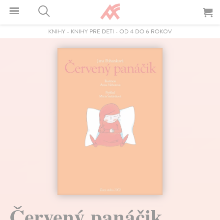
KNIHY
-
KNIHY PRE DETI
-
OD 4 DO 6 ROKOV
Červený panáčik