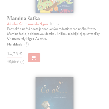
Mamina šatka
Adichie Chimamanda Ngozi
| Kniha
Poetická a nežná pocta jednoduchým radostiam rodinného života.
Mamina šatka je debutovou detskou knižkou nigérijskej spisovateľky
Chimamandy Ngozi Adichie.
Na sklade
?
14,25 €
15,00 €
?