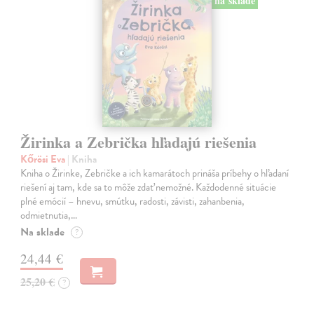
na sklade
Žirinka a Zebrička hľadajú riešenia
Kőrösi Eva
| Kniha
Kniha o Žirinke, Zebričke a ich kamarátoch prináša príbehy o hľadaní
riešení aj tam, kde sa to môže zdať nemožné. Každodenné situácie
plné emócií – hnevu, smútku, radosti, závisti, zahanbenia,
odmietnutia,…
Na sklade
?
24,44 €
25,20 €
?