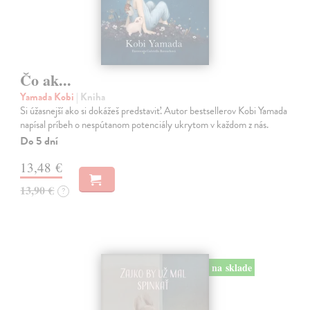
Čo ak...
Yamada Kobi
| Kniha
Si úžasnejší ako si dokážeš predstaviť. Autor bestsellerov Kobi Yamada
napísal príbeh o nespútanom potenciály ukrytom v každom z nás.
Do 5 dní
13,48 €
13,90 €
?
na sklade