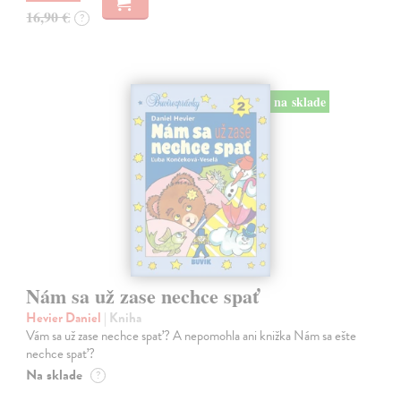
16,90 €
?
na sklade
Nám sa už zase nechce spať
Hevier Daniel
| Kniha
Vám sa už zase nechce spať? A nepomohla ani knižka Nám sa ešte
nechce spať?
Na sklade
?