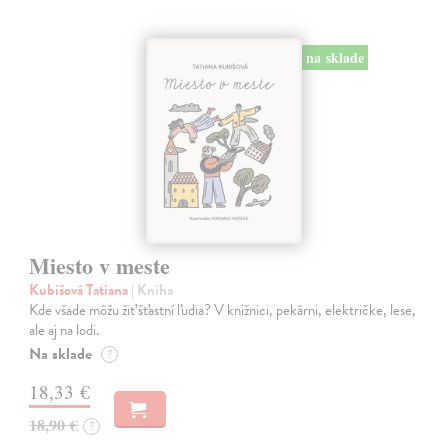
na sklade
Miesto v meste
Kubišová Tatiana
| Kniha
Kde všade môžu žiť šťastní ľudia? V knižnici, pekárni, električke, lese,
ale aj na lodi.
Na sklade
?
18,33 €
18,90 €
?