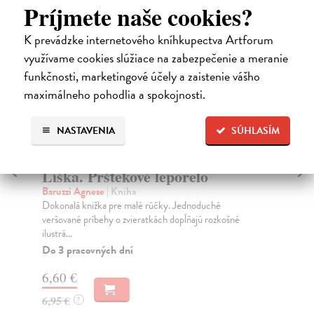
kúpili aj:
Príjmete naše cookies?
K prevádzke internetového kníhkupectva Artforum
využívame cookies slúžiace na zabezpečenie a meranie
funkčnosti, marketingové účely a zaistenie vášho
maximálneho pohodlia a spokojnosti.
NASTAVENIA
SÚHLASÍM
Líška. Prštekové leporelo
Ga
Baruzzi Agnese
| Kniha
No
Dokonalá knižka pre malé rúčky. Jednoduché
Gal
veršované príbehy o zvieratkách dopĺňajú rozkošné
prí
ilustrá...
Na
Do 3 pracovných dní
12
6,60 €
12
6,95 €
?