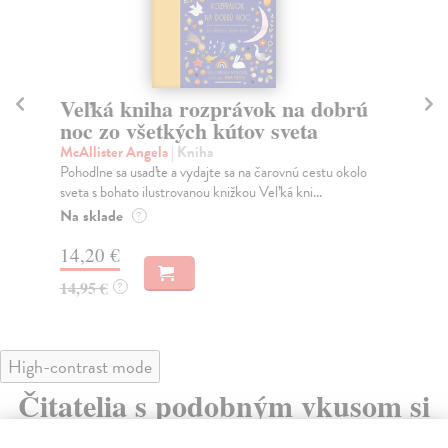
Veľká kniha rozprávok na dobrú
V
noc zo všetkých kútov sveta
os
McAllister Angela
| Kniha
Pi
Pohodlne sa usaďte a vydajte sa na čarovnú cestu okolo
Kam
sveta s bohato ilustrovanou knižkou Veľká kni...
chc
Na sklade
Do
?
14,20 €
14
14,95 €
14
?
High-contrast mode
Čitatelia s podobným vkusom si