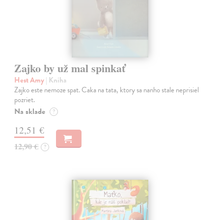
Zajko by už mal spinkať
Hest Amy
| Kniha
Zajko este nemoze spat. Caka na tata, ktory sa nanho stale neprisiel
pozriet.
Na sklade
?
12,51 €
12,90 €
?