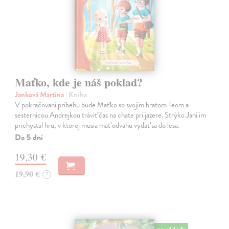
Maťko, kde je náš poklad?
Janková Martina
| Kniha
V pokračovaní príbehu bude Maťko so svojím bratom Teom a
sesternicou Andrejkou tráviť čas na chate pri jazere. Strýko Jani im
prichystal hru, v ktorej musia mať odvahu vydať sa do lesa.
Do 5 dní
19,30 €
19,90 €
?