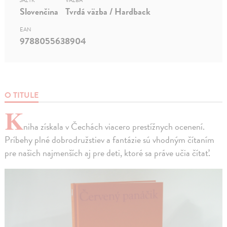
JAZYK
VÄZBA
Slovenčina
Tvrdá väzba / Hardback
EAN
9788055638904
O TITULE
K
niha získala v Čechách viacero prestížnych ocenení.
Príbehy plné dobrodružstiev a fantázie sú vhodným čítaním
pre našich najmenších aj pre deti, ktoré sa práve učia čítať.