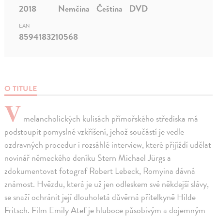
2018
Nemčina
Čeština
DVD
EAN
8594183210568
O TITULE
V
melancholických kulisách přímořského střediska má
podstoupit pomyslné vzkříšení, jehož součástí je vedle
ozdravných procedur i rozsáhlé interview, které přijíždí udělat
novinář německého deníku Stern Michael Jürgs a
zdokumentovat fotograf Robert Lebeck, Romyina dávná
známost. Hvězdu, která je už jen odleskem své někdejší slávy,
se snaží ochránit její dlouholetá důvěrná přítelkyně Hilde
Fritsch. Film Emily Atef je hluboce působivým a dojemným