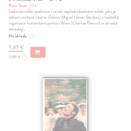
Penn Sean
| Film
Láska vás může zasáhnout i na tak nepředvídatelném místě, jako je
válkami zmítaná Libérie. Doktor Miguel (Javier Bardem) a ředitelka
organizace humanitární pomoci Wren (Charlize Theron) se do sebe
zakoukají…
Na sklade
?
3,87 €
3,99 €
?