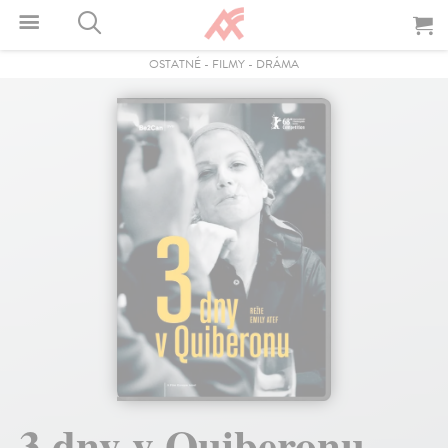
OSTATNÉ
-
FILMY
-
DRÁMA
3 dny v Quiberonu -