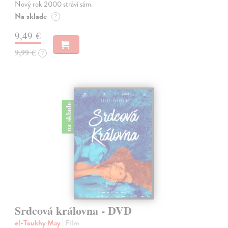
Nový rok 2000 stráví sám.
Na sklade
?
9,49 €
9,99 €
?
na sklade
Srdcová královna - DVD
el-Toukhy May
| Film