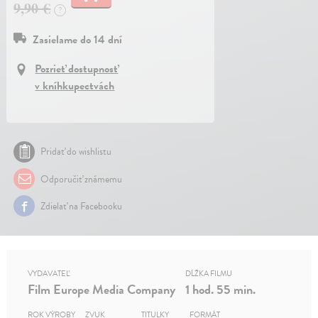
9,90 €
?
Zasielame do 14 dní
Pozrieť dostupnosť
v kníhkupectvách
Pridať do wishlistu
Odporučiť známemu
Zdielať na Facebooku
VYDAVATEĽ
DĹŽKA FILMU
Film Europe Media Company
1 hod. 55 min.
ROK VÝROBY
ZVUK
TITULKY
FORMÁT