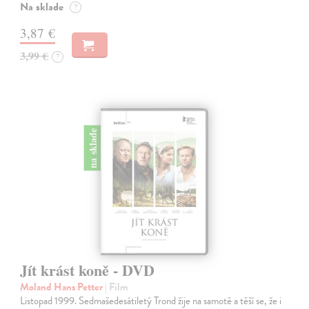
Na sklade
?
3,87 €
3,99 €
?
na sklade
Jít krást koně - DVD
Moland Hans Petter
| Film
Listopad 1999. Sedmašedesátiletý Trond žije na samotě a těší se, že i