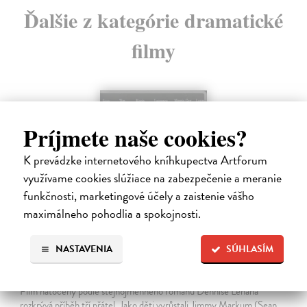
Ďalšie z kategórie dramatické
filmy
na sklade
Príjmete naše cookies?
K prevádzke internetového kníhkupectva Artforum
využívame cookies slúžiace na zabezpečenie a meranie
funkčnosti, marketingové účely a zaistenie vášho
maximálneho pohodlia a spokojnosti.
NASTAVENIA
SÚHLASÍM
Tajemná řeka - DVD
Eastwood Clint
| Film
Film natočený podle stejnojmenného románu Dennise Lehaha
rozkrývá příběh tří přátel. Jako děti vyrůstali Jimmy Markum (Sean