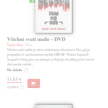
Všichni svatí mafie - DVD
Taylor Alan
| Film
Všichni svatí mafie je velmi očekávaný celovečerní film, jež je
prequelem k oceňovanému seriálu HBO® "Rodina Sopranů".
Soupeřící klany jsou na vzestupu a chystají své plány proti mocné
zločinecké rodině…
Na sklade
?
11,63 €
11,99 €
?