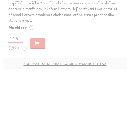
Úspěšná právnička Anna žije v krásném moderním domě se dvěma
dcerami a manželem, lékařem Petrem. Její perfektní život ohrozí až
příchod Petrova problematického náctiletého syna z předchozího
vtahu, s nímž…
Na sklade
?
7,59 €
7,99 €
?
ZOBRAZIŤ ĎALŠIE Z KATEGÓRIE DRAMATICKÉ FILMY