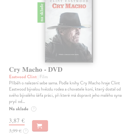
na sklade
Cry Macho - DVD
Eastwood Clint
| Film
Příběh o nalezení sebe sama. Podle knihy Cry Macho hraje Clint
Eastwood bývalou hvězdu rodea a chovatele koní, který dostal od
svého bývalého šéfa práci, při které má dopravit jeho malého syna
pryč od…
Na sklade
?
3,87 €
3,99 €
?