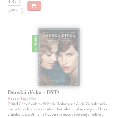
3,87 €
3,99 €
?
na sklade
Dánská dívka - DVD
Hooper Top
| Film
Držitel Ceny Akademie® Eddie Redmayne a Alicia Vikander září v
hlavních rolích pozoruhodného milostného příběhu, který vznikl v režii
držitele? Oscara® Toma Hoopera na motivy skutečných událostí.