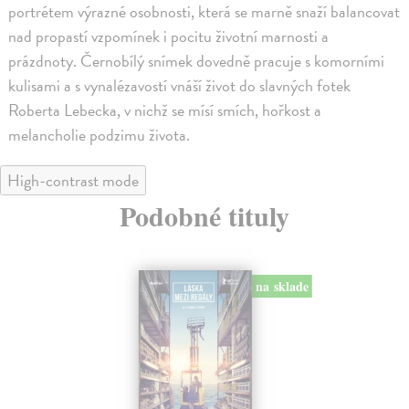
portrétem výrazné osobnosti, která se marně snaží balancovat
nad propastí vzpomínek i pocitu životní marnosti a
prázdnoty. Černobílý snímek dovedně pracuje s komorními
kulisami a s vynalézavostí vnáší život do slavných fotek
Roberta Lebecka, v nichž se mísí smích, hořkost a
melancholie podzimu života.
High-contrast mode
Podobné tituly
na sklade