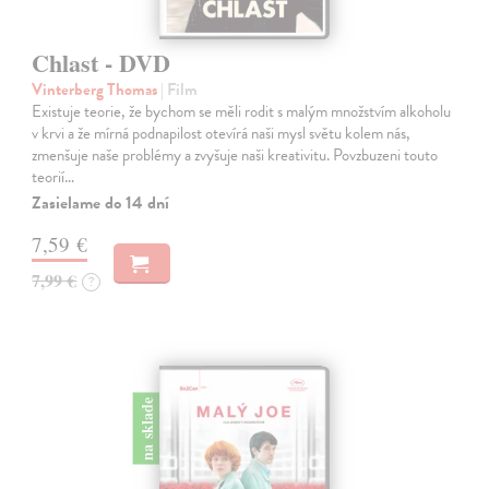
Chlast - DVD
Vinterberg Thomas
| Film
Existuje teorie, že bychom se měli rodit s malým množstvím alkoholu
v krvi a že mírná podnapilost otevírá naši mysl světu kolem nás,
zmenšuje naše problémy a zvyšuje naši kreativitu. Povzbuzeni touto
teorií…
Zasielame do 14 dní
7,59 €
7,99 €
?
na sklade