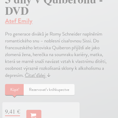
DVD
Atef Emily
Pro generace diváků je Romy Schneider naplněním
romantického snu – noblesní císařovnou Sissi. Do
francouzského letoviska Quiberon přijíždí ale jako
zlomená žena, herečka na soumraku kariéry, matka,
která se marně snaží navázat vztah k vlastnímu dítěti,
osobnost výrazně rozkolísaná sklony k alkoholismu a
depresím.
Čítať ďalej
↓
Kúpiť
Rezervovať v kníhkupectve
9,41 €