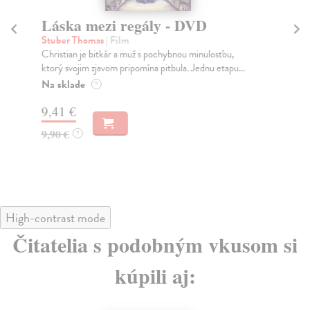
Láska mezi regály - DVD
V
Stuber Thomas
| Film
Sc
Christian je bitkár a muž s pochybnou minulosťou,
Vic
ktorý svojim zjavom pripomína pitbula. Jednu etapu...
pri
Na sklade
Za
?
9,41 €
9,
9,90 €
9,
?
High-contrast mode
Čitatelia s podobným vkusom si
kúpili aj: