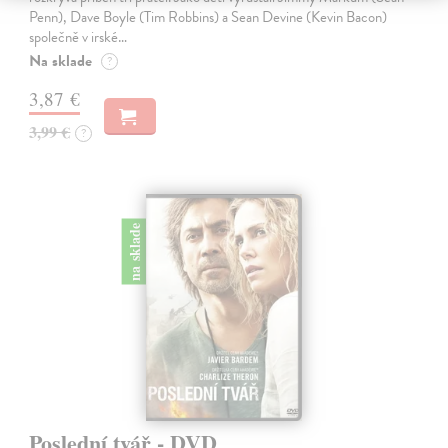
Penn), Dave Boyle (Tim Robbins) a Sean Devine (Kevin Bacon)
společně v irské…
Na sklade
?
3,87 €
3,99 €
?
na sklade
Poslední tvář - DVD