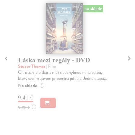
na sklade
Láska mezi regály - DVD
V
Stuber Thomas
| Film
Sc
Christian je bitkár a muž s pochybnou minulosťou,
Vic
ktorý svojim zjavom pripomína pitbula. Jednu etapu...
pri
Na sklade
Za
?
9,41 €
9,
9,90 €
9,
?