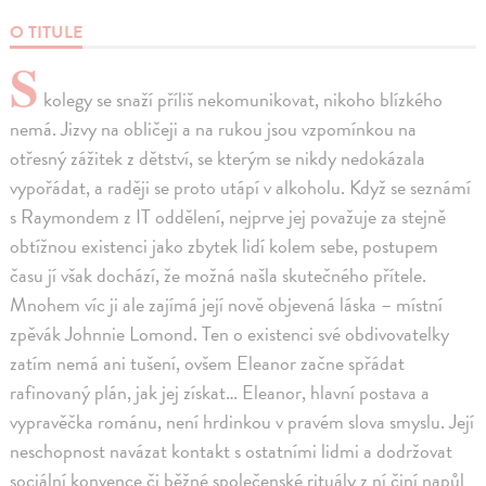
O TITULE
S
kolegy se snaží příliš nekomunikovat, nikoho blízkého
nemá. Jizvy na obličeji a na rukou jsou vzpomínkou na
otřesný zážitek z dětství, se kterým se nikdy nedokázala
vypořádat, a raději se proto utápí v alkoholu. Když se seznámí
s Raymondem z IT oddělení, nejprve jej považuje za stejně
obtížnou existenci jako zbytek lidí kolem sebe, postupem
času jí však dochází, že možná našla skutečného přítele.
Mnohem víc ji ale zajímá její nově objevená láska – místní
zpěvák Johnnie Lomond. Ten o existenci své obdivovatelky
zatím nemá ani tušení, ovšem Eleanor začne spřádat
rafinovaný plán, jak jej získat… Eleanor, hlavní postava a
vypravěčka románu, není hrdinkou v pravém slova smyslu. Její
neschopnost navázat kontakt s ostatními lidmi a dodržovat
sociální konvence či běžné společenské rituály z ní činí napůl