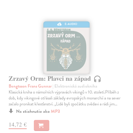
E-AUDIO
Zrzavý Orm: Plavci na západ
Bengtsson Frans Gunnar
| Elektronická audiokniha
Klasická kniha o námořních výpravách vikingů v 10. století.Příběh z
dob, kdy vikingové otřásali základy evropských monarchií a na sever
začalo pronikat křesťanství. „Lidé byli zpočátku zvědavi a rádi jim…
Na stiahnutie ako
MP3
14,72 €