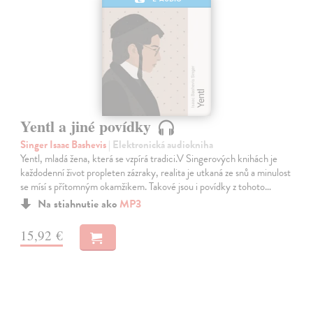
Yentl a jiné povídky
Singer Isaac Bashevis
| Elektronická audiokniha
Yentl, mladá žena, která se vzpírá tradici.V Singerových knihách je
každodenní život propleten zázraky, realita je utkaná ze snů a minulost
se mísí s přítomným okamžikem. Takové jsou i povídky z tohoto…
Na stiahnutie ako
MP3
15,92 €