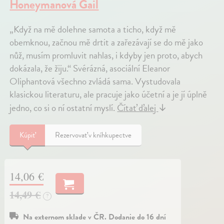
Honeymanová Gail
„Když na mě dolehne samota a ticho, když mě
obemknou, začnou mě drtit a zařezávají se do mě jako
nůž, musím promluvit nahlas, i kdyby jen proto, abych
dokázala, že žiju.“ Svérázná, asociální Eleanor
Oliphantová všechno zvládá sama. Vystudovala
klasickou literaturu, ale pracuje jako účetní a je jí úplně
jedno, co si o ní ostatní myslí.
Čítať ďalej
↓
Kúpiť
Rezervovať v kníhkupectve
14,06 €
14,49 €
?
Na externom sklade v ČR. Dodanie do 16 dní