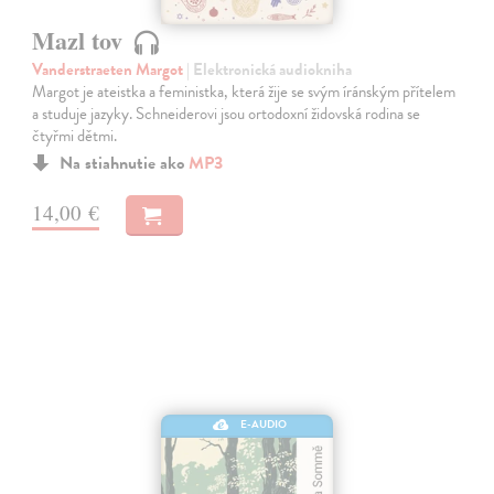
Mazl tov
Vanderstraeten Margot
| Elektronická audiokniha
Margot je ateistka a feministka, která žije se svým íránským přítelem
a studuje jazyky. Schneiderovi jsou ortodoxní židovská rodina se
čtyřmi dětmi.
Na stiahnutie ako
MP3
14,00 €
E-AUDIO