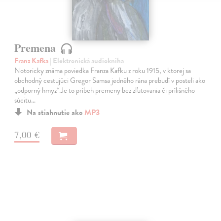
Premena
Franz Kafka
| Elektronická audiokniha
Notoricky známa poviedka Franza Kafku z roku 1915, v ktorej sa
obchodný cestujúci Gregor Samsa jedného rána prebudí v posteli ako
„odporný hmyz“.Je to príbeh premeny bez zľutovania či prílišného
súcitu…
Na stiahnutie ako
MP3
7,00 €