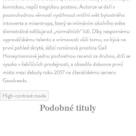
komickou, napůl tragickou postavu. Autorce se daří s
pozoruhodnou věrností vystihnout vnitřní svět bytostného
introverta a misantropa, který se vnímáním okolního světa
diametrálně odlišuje od „normálních“ lidí. Díky nespornému
vypravěčskému talentu a vnímavosti vůči tomu, co bývá na
první pohled skryté, sklízí románová prvotina Gail
Honeymannové jednu pochvalnou recenzi za druhou, drží se
vysoko v žebříčcích prodejnosti, a obsadila dokonce první
místo mezi debuty roku 2017 na čtenářskému serveru
Goodreads.
High-contrast mode
Podobné tituly