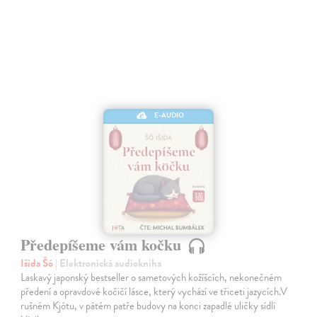
E-AUDIO
Předepíšeme vám kočku
Išida Šó
| Elektronická audiokniha
Laskavý japonský bestseller o sametových kožíšcích, nekonečném
předení a opravdové kočičí lásce, který vychází ve třiceti jazycích.V
rušném Kjótu, v pátém patře budovy na konci zapadlé uličky sídlí