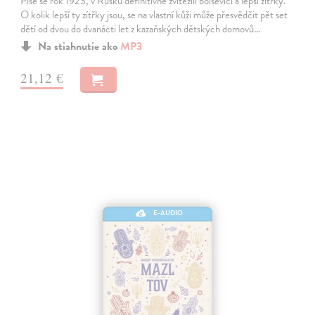
Píše se rok 1923, v Rusku definitivně zvítězili bolševici a lepší zítřky.
O kolik lepší ty zítřky jsou, se na vlastní kůži může přesvědčit pět set
dětí od dvou do dvanácti let z kazaňských dětských domovů…
Na stiahnutie ako
MP3
21,12 €
E-AUDIO