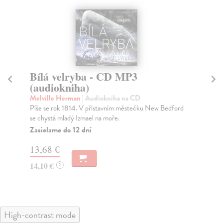
Bílá velryba - CD MP3
P
(audiokniha)
Po
Lid
Melville Herman
| Audiokniha na CD
nec
Píše se rok 1814. V přístavním městečku New Bedford
se chystá mladý Izmael na moře.
Za
Zasielame do 12 dní
13
13,68 €
14
14,10 €
?
High-contrast mode