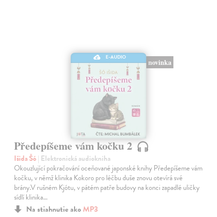
E-AUDIO
novinka
Předepíšeme vám kočku 2
Išida Šó
| Elektronická audiokniha
Okouzlující pokračování oceňované japonské knihy Předepíšeme vám
kočku, v němž klinika Kokoro pro léčbu duše znovu otevírá své
brány.V rušném Kjótu, v pátém patře budovy na konci zapadlé uličky
sídlí klinika…
Na stiahnutie ako
MP3