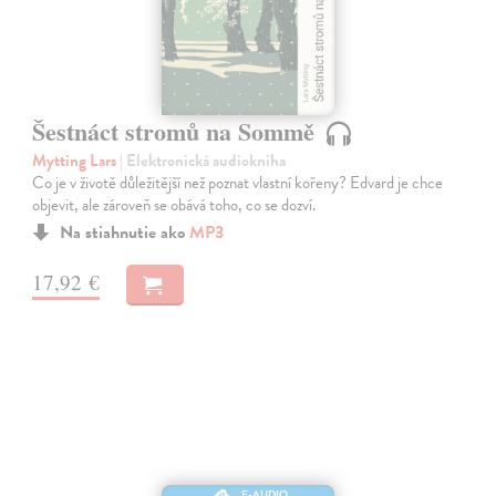
Šestnáct stromů na Sommě
Mytting Lars
| Elektronická audiokniha
Co je v životě důležitější než poznat vlastní kořeny? Edvard je chce
objevit, ale zároveň se obává toho, co se dozví.
Na stiahnutie ako
MP3
17,92 €
E-AUDIO