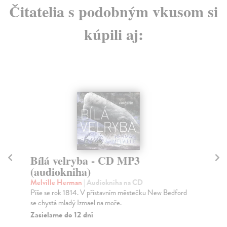
Čitatelia s podobným vkusom si
kúpili aj:
Bílá velryba - CD MP3
M
(audiokniha)
(
Melville Herman
| Audiokniha na CD
Cl
Píše se rok 1814. V přístavním městečku New Bedford
Kni
se chystá mladý Izmael na moře.
pos
Zasielame do 12 dní
Za