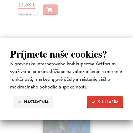
13,68 €
11
14,10 €
11
?
Ďalšie z kategórie beletria –
Príjmete naše cookies?
svetové a prekladové audioknihy
K prevádzke internetového kníhkupectva Artforum
využívame cookies slúžiace na zabezpečenie a meranie
funkčnosti, marketingové účely a zaistenie vášho
maximálneho pohodlia a spokojnosti.
NASTAVENIA
SÚHLASÍM
E-AUDIO