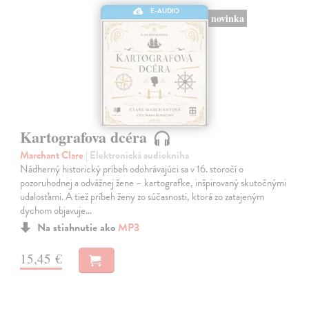
E-AUDIO
novinka
Kartografova dcéra
Marchant Clare
| Elektronická audiokniha
Nádherný historický príbeh odohrávajúci sa v 16. storočí o
pozoruhodnej a odvážnej žene – kartografke, inšpirovaný skutočnými
udalosťami. A tiež príbeh ženy zo súčasnosti, ktorá zo zatajeným
dychom objavuje…
Na stiahnutie ako
MP3
15,45 €