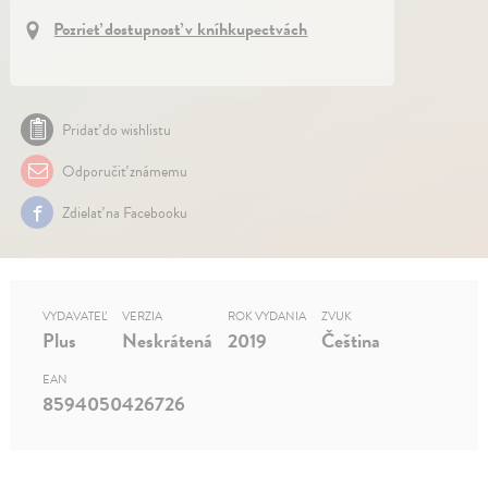
Pozrieť dostupnosť v kníhkupectvách
Pridať do wishlistu
Odporučiť známemu
Zdielať na Facebooku
VYDAVATEĽ
VERZIA
ROK VYDANIA
ZVUK
Plus
Neskrátená
2019
Čeština
EAN
8594050426726