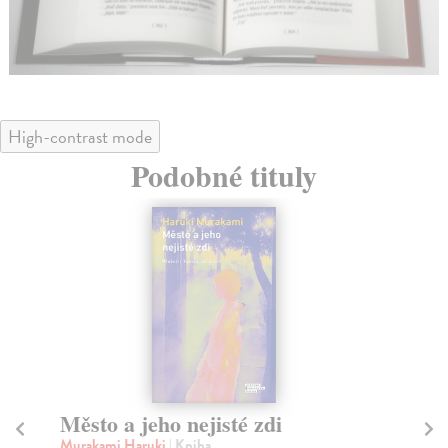
High-contrast mode
Podobné tituly
Město a jeho nejisté zdi
Tr
Murakami Haruki
| Kniha
Ma