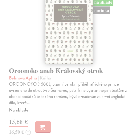
na sklade
novinka
Oroonoko aneb Královský otrok
Behnová Aphra
| Kniha
OROONOKO (1688), bizarní barokní příběh afrického prince
uvrženého do otroctví v Surinamu, patří k nejvýznamnějším textům z
období počátků britského románu, bývá označován za první anglické
dílo, které…
Na sklade
15,68 €
16,50 €
?