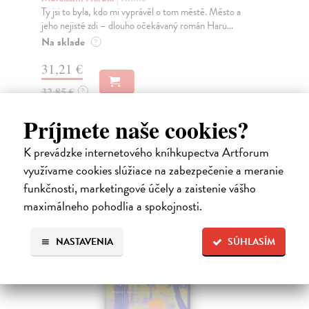
Ty jsi to byla, kdo mi vyprávěl o tom městě. Město a
JE
jeho nejisté zdi – dlouho očekávaný román Haru...
NAŠ
muž
Na sklade
?
Za
31,21 €
22
32,85 €
?
24
Príjmete naše cookies?
K prevádzke internetového kníhkupectva Artforum
využívame cookies slúžiace na zabezpečenie a meranie
High-contrast mode
funkčnosti, marketingové účely a zaistenie vášho
Čitatelia s podobným vkusom si
maximálneho pohodlia a spokojnosti.
kúpili aj:
NASTAVENIA
SÚHLASÍM