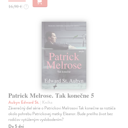
16,90 €
?
Patrick Melrose. Tak konečne 5
Aubyn Edward St.
| Kniha
Záverečný diel série o Patrickovi Melrosovi Tak konečne sa roztáča
okolo pohrebu Patrickovej matky Eleanor. Bude preňho život bez
rodičov vytúženým vyslobodením?
Do 5 dní