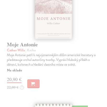
Moje Antonie
Cather Willa
| Kniha
Moje Antonie patří k nejvýznamnějším dílům americké literatury a
představuje vrchol autorčiny tvorby. Vypráví hluboký příběh o
dětství, kořenech a hledání vlastního místa ve světě.
Na sklade
20,90 €
22,00 €
?