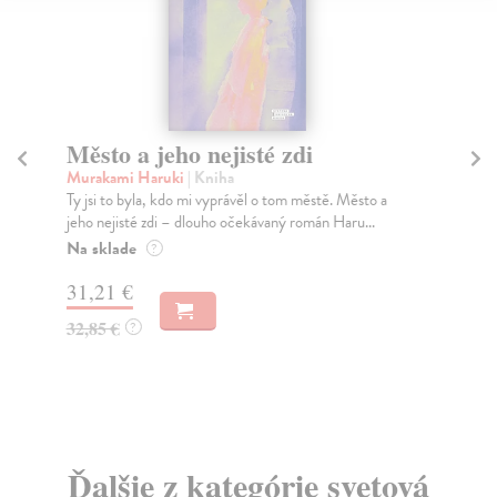
Město a jeho nejisté zdi
Tr
Murakami Haruki
| Kniha
Ma
Ty jsi to byla, kdo mi vyprávěl o tom městě. Město a
JE
jeho nejisté zdi – dlouho očekávaný román Haru...
NAŠ
muž
Na sklade
?
Za
31,21 €
22
32,85 €
?
24
Ďalšie z kategórie svetová