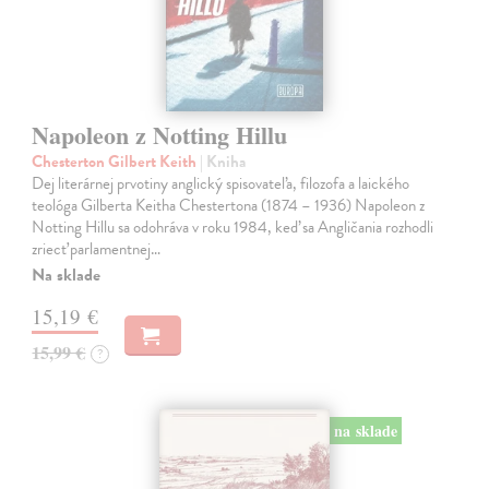
Napoleon z Notting Hillu
Chesterton Gilbert Keith
| Kniha
Dej literárnej prvotiny anglický spisovateľa, filozofa a laického
teológa Gilberta Keitha Chestertona (1874 – 1936) Napoleon z
Notting Hillu sa odohráva v roku 1984, keď sa Angličania rozhodli
zriecť parlamentnej…
Na sklade
15,19 €
15,99 €
?
na sklade