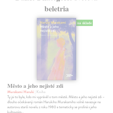
beletria
na sklade
Město a jeho nejisté zdi
Murakami Haruki
| Kniha
Ty jsi to byla, kdo mi vyprávěl o tom městě. Město a jeho nejisté zdi –
dlouho očekávaný román Harukiho Murakamiho volně navazuje na
autorovu starší novelu z roku 1980 a tematicky se prolíná s jeho
kultovním…