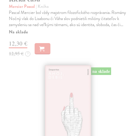
Mercier Pascal
| Kniha
Pascal Mercier bol vždy majstrom filozofického rozprávania. Romány
Nočný vlak do Lisabonu či Váha slov podnietili milióny čitateľov k
zamysleniu sa nad veľkými témami, ako sú identita, sloboda, čas či…
Na sklade
12,30 €
12,95 €
?
na sklade