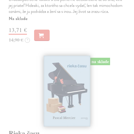
jej priateľ Hideaki, za ktorého sa chcela vydať, len tak mimochodom
oznámi, že ju podvádza a žení sa s inou. Jej život sa zrazu rúca.
Na sklade
13,71 €
14,90 €
?
na sklade
Rieka času