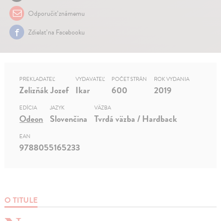
Odporučiť známemu
Zdielať na Facebooku
PREKLADATEĽ
VYDAVATEĽ
POČET STRÁN
ROK VYDANIA
Zelizňák Jozef
Ikar
600
2019
EDÍCIA
JAZYK
VÄZBA
Odeon
Slovenčina
Tvrdá väzba / Hardback
EAN
9788055165233
O TITULE