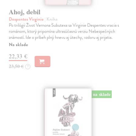
Ahoj, debil
Despentes Virginie
| Kniha
Po trilógii Život Vernona Subutexa sa Virginie Despentes vracia s
románom, ktorý pripomína ultrasúčasnú verziu Nebezpečných
známostí. Ide o príbeh plný hnevu aj útechy, vzdoru aj prijatia.
Na sklade
22,33 €
23,50 €
?
na sklade