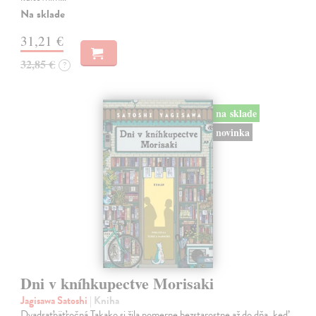
Na sklade
31,21 €
32,85 €
?
na sklade
novinka
Dni v kníhkupectve Morisaki
Jagisawa Satoshi
| Kniha
Dvadsaťpäťročná Takako si žila pomerne bezstarostne až do dňa, keď