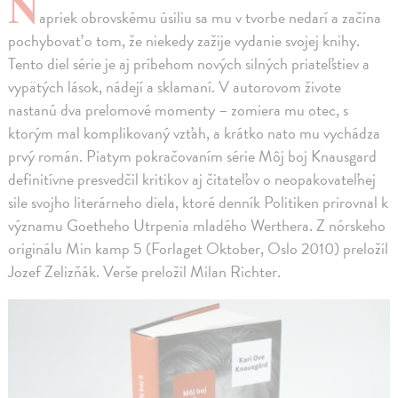
N
apriek obrovskému úsiliu sa mu v tvorbe nedarí a začína
pochybovať o tom, že niekedy zažije vydanie svojej knihy.
Tento diel série je aj príbehom nových silných priateľstiev a
vypätých lások, nádejí a sklamaní. V autorovom živote
nastanú dva prelomové momenty – zomiera mu otec, s
ktorým mal komplikovaný vzťah, a krátko nato mu vychádza
prvý román. Piatym pokračovaním série Môj boj Knausgard
definitívne presvedčil kritikov aj čitateľov o neopakovateľnej
sile svojho literárneho diela, ktoré denník Politiken prirovnal k
významu Goetheho Utrpenia mladého Werthera. Z nórskeho
originálu Min kamp 5 (Forlaget Oktober, Oslo 2010) preložil
Jozef Zelizňák. Verše preložil Milan Richter.