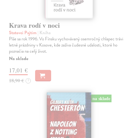
Krava rodí v noci
Statovci Pajtim
| Kniha
Píše sa rok 1996. Vo Fínsku vychovávaný osemročný chlapec trávi
letné prázdniny v Kosove, kde zažíva čudesné udalosti, ktoré ho
poznačia na celý život.
Na sklade
17,01 €
18,90 €
?
na sklade