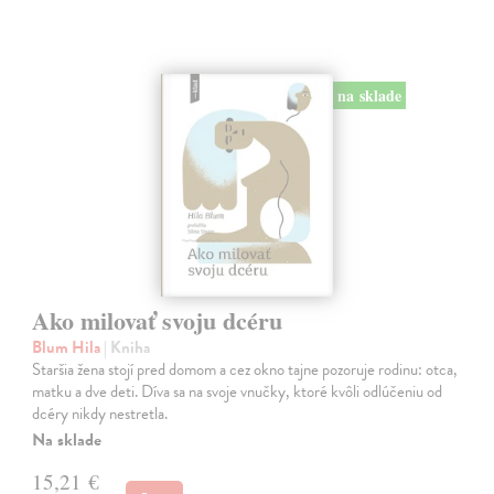
na sklade
Ako milovať svoju dcéru
Blum Hila
| Kniha
Staršia žena stojí pred domom a cez okno tajne pozoruje rodinu: otca,
matku a dve deti. Díva sa na svoje vnučky, ktoré kvôli odlúčeniu od
dcéry nikdy nestretla.
Na sklade
15,21 €