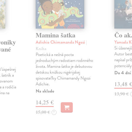
Mamina šatka
Čo ak.
roniky
Adichie Chimamanda Ngozi
|
Yamada K
vané
Si úžasnejš
Kniha
Autor best
Poetická a nežná pocta
napísal pr
jednoduchým radostiam rodinného
potenciály
života. Mamina šatka je debutovou
ť úspešnej
detskou knižkou nigérijskej
Do 4 dní
 šatník a
spisovateľky Chimamandy Ngozi
trovanom
13,48 
Adichie.
a a rodičia
Na sklade
ýna na
13,90 €
14,25 €
15,00 €
?