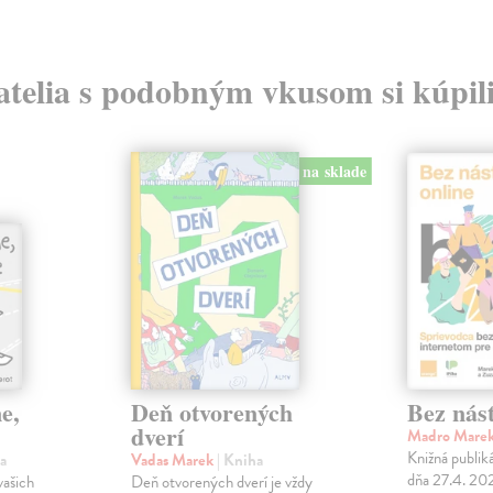
atelia s podobným vkusom si kúpili
na sklade
e,
Deň otvorených
Bez nást
dverí
Madro Mare
Knižná publik
a
Vadas Marek
| Kniha
dňa 27.4. 20
vašich
Deň otvorených dverí je vždy