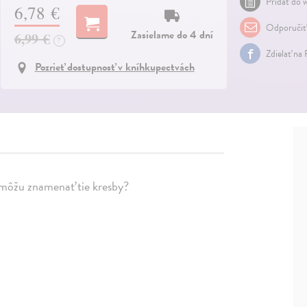
Pridať do w
6,78 €
Odporučiť
Zasielame do 4 dní
6,99 €
?
Zdielať na
Pozrieť dostupnosť v kníhkupectvách
 môžu znamenať tie kresby?