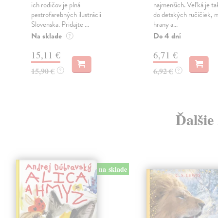
ich rodičov je plná
najmenších. Veľká je ta
pestrofarebných ilustrácii
do detských ručičiek, 
Slovenska. Pridajte ...
hrany a...
Na sklade
Do 4 dní
?
15,11 €
6,71 €
15,90 €
6,92 €
?
?
Ďalšie
na sklade