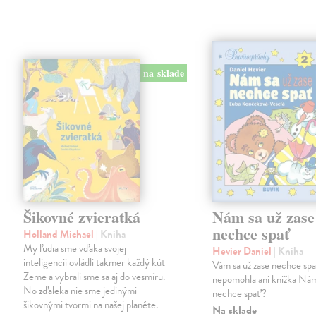
na sklade
Šikovné zvieratká
Nám sa už zase
nechce spať
Holland Michael
| Kniha
My ľudia sme vďaka svojej
Hevier Daniel
| Kniha
inteligencii ovládli takmer každý kút
Vám sa už zase nechce sp
Zeme a vybrali sme sa aj do vesmíru.
nepomohla ani knižka Nám
No zďaleka nie sme jedinými
nechce spať?
šikovnými tvormi na našej planéte.
Na sklade