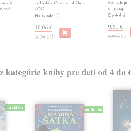
Festivalu pre
k akurát
veľká sláva. O to viac, ak ide o
organizuj...
má oblé
ZOO.
Do 4 dní
Na sklade
?
9,60 €
16,06 €
9,90 €
16,90 €
?
?
 z kategórie knihy pre deti od 4 do 
na sklade
na sklade