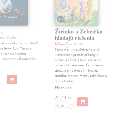
..
Žirinka a Zebrička
hľadajú riešenia
obi
| Kniha
í ako si dokážeš predstaviť.
Kőrösi Eva
| Kniha
sellerov Kobi Yamada
Kniha o Žirinke, Zebričke a ich
íbeh o nespútanom
kamarátoch prináša príbehy o
 ukrytom v každom z nás.
hľadaní riešení aj tam, kde sa to
môže zdať nemožné. Každodenné
situácie plné emócií – hnevu,
€
smútku, radosti, závisti, zahanbenia,
odmietnutia,…
?
Na sklade
24,44 €
25,20 €
?