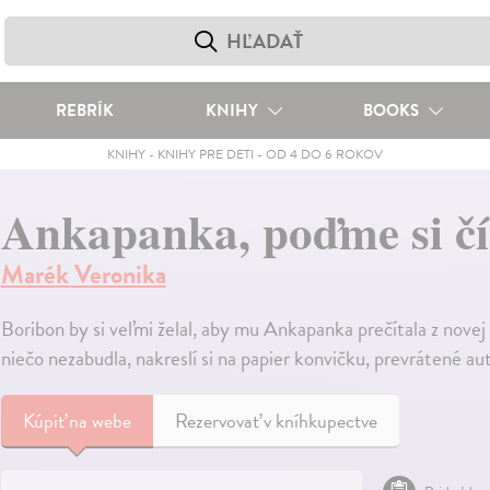
REBRÍK
KNIHY
BOOKS
KNIHY
-
KNIHY PRE DETI
-
OD 4 DO 6 ROKOV
Ankapanka, poďme si čí
Marék Veronika
Boribon by si veľmi želal, aby mu Ankapanka prečítala z novej
niečo nezabudla, nakreslí si na papier konvičku, prevrátené aut
Kúpiť
na webe
Rezervovať v kníhkupectve