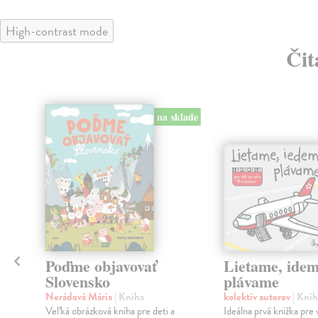
High-contrast mode
Čit
na sklade
Poďme objavovať
Lietame, idem
Slovensko
plávame
Nerádová Mária
| Kniha
kolektív autorov
| Knih
Veľká obrázková kniha pre deti a
Ideálna prvá knižka pre 