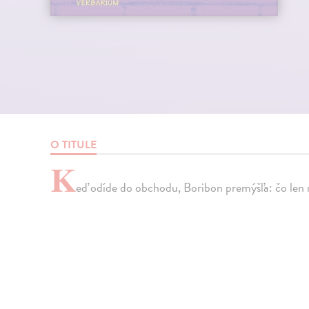
O TITULE
K
eď odíde do obchodu, Boribon premýšľa: čo len