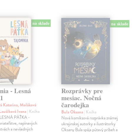
na sklade
na sklade
nia - Lesná
Rozprávky pre
 1
mesiac. Nočná
čarodejka
á Katarína, Moláková
 Laučíková Ivana
| Kniha
Bula Oksana
| Kniha
a LESNÁ PÄŤKA -
Nová komiksová rozprávka známej
priateľstve, napínavých
ukrajinskej autorky a ilustrátorky
stvách a nevšedných
Oksany Bula spája pútavý príbeh a