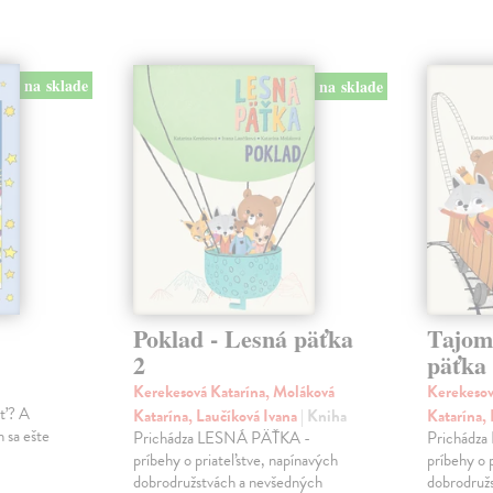
na sklade
na sklade
Poklad - Lesná päťka
Tajom
2
päťka
Kerekesová Katarína, Moláková
Kerekesov
ať? A
Katarína, Laučíková Ivana
| Kniha
Katarína,
 sa ešte
Prichádza LESNÁ PÄŤKA -
Prichádz
príbehy o priateľstve, napínavých
príbehy o 
dobrodružstvách a nevšedných
dobrodruž