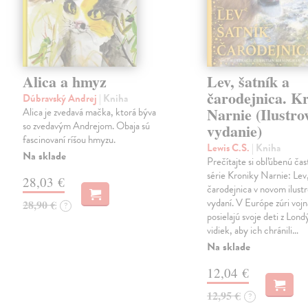
Alica a hmyz
Lev, šatník a
čarodejnica. K
Dúbravský Andrej
| Kniha
Narnie (Ilustro
Alica je zvedavá mačka, ktorá býva
so zvedavým Andrejom. Obaja sú
vydanie)
fascinovaní ríšou hmyzu.
Lewis C.S.
| Kniha
Na sklade
Prečítajte si obľúbenú čas
série Kroniky Narnie: Lev,
28,03 €
čarodejnica v novom ilus
vydaní. V Európe zúri vojn
28,90 €
?
posielajú svoje deti z Lond
vidiek, aby ich chránili…
Na sklade
12,04 €
12,95 €
?