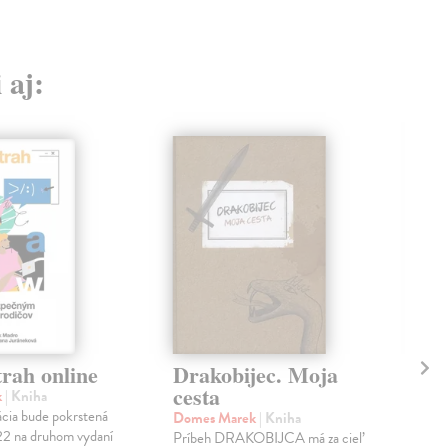
 aj:
rah online
Drakobijec. Moja
Ci
cesta
k
| Kniha
Pod
ácia bude pokrstená
Výbe
Domes Marek
| Kniha
22 na druhom vydaní
lásk
Príbeh DRAKOBIJCA má za cieľ