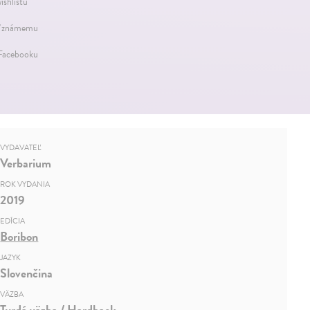
ishlistu
 známemu
 Facebooku
VYDAVATEĽ
Verbarium
ROK VYDANIA
2019
EDÍCIA
Boribon
JAZYK
Slovenčina
VÄZBA
Tvrdá väzba / Hardback