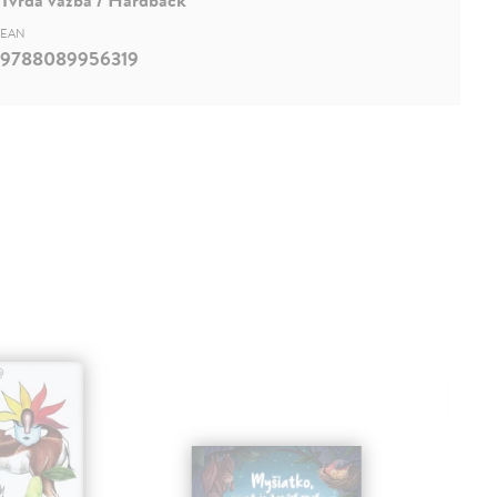
EAN
9788089956319