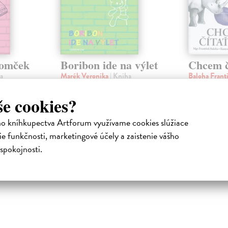
domček
Boribon ide na výlet
Chcem č
a
Marék Veronika
| Kniha
Baloha Frant
k, no
Jedného dňa sa Boribon zapozerá
Táto kniha ne
by mal
z okna domčeka na vrcholec hory.
učebnicu ani 
še cookies?
l schovať!
Je naozaj taký maličký, ako
Proces pocho
vyzerá?
detskej hlávke
ho kníhkupectva Artforum využívame cookies slúžiace
Do 4 dní
Do 3 dní
e funkčnosti, marketingové účely a zaistenie vášho
6,78 €
9,60 €
spokojnosti.
6,99 €
9,90 €
?
?