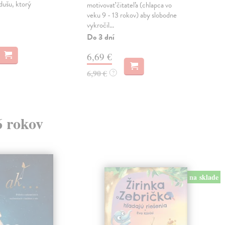
 dušu, ktorý
duc
motivovať čitateľa (chlapca vo
psyc
veku 9 - 13 rokov) aby slobodne
vykročil...
Zas
Do 3 dní
12
6,69 €
12,
6,90 €
?
6 rokov
na sklade