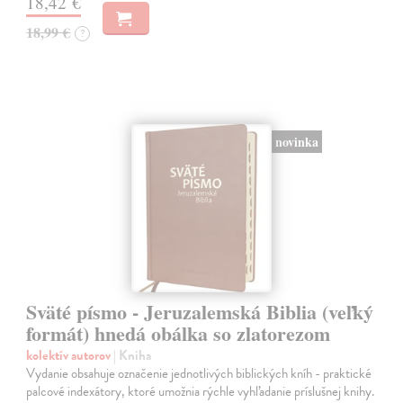
18,42 €
18,99 €
?
novinka
Sväté písmo - Jeruzalemská Biblia (veľký
formát) hnedá obálka so zlatorezom
kolektív autorov
| Kniha
Vydanie obsahuje označenie jednotlivých biblických kníh - praktické
palcové indexátory, ktoré umožnia rýchle vyhľadanie príslušnej knihy.