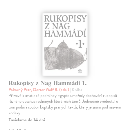
Rukopisy z Nag Hammádí 1.
Pokorný Petr, Oerter Wolf B. (eds.)
| Kniha
Příznivé klimatické podmínky Egypta umožnily dochování rukopisů
různého obsahua rozličných literárních žánrů. Jedinečné svědectví o
tom podává soubor koptsky psaných textů, který je znám pod názvem
kodexy…
Zasielame do 14 dní