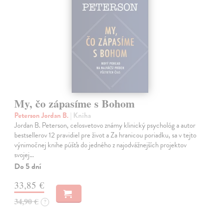
My, čo zápasíme s Bohom
Peterson Jordan B.
| Kniha
Jordan B. Peterson, celosvetovo známy klinický psychológ a autor
bestsellerov 12 pravidiel pre život a Za hranicou poriadku, sa v tejto
výnimočnej knihe púšťa do jedného z najodvážnejších projektov
svojej…
Do 5 dní
33,85 €
34,90 €
?