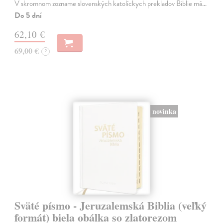
V skromnom zozname slovenských katolíckych prekladov Biblie má…
Do 5 dní
62,10 €
69,00 €
?
novinka
Sväté písmo - Jeruzalemská Biblia (veľký
formát) biela obálka so zlatorezom