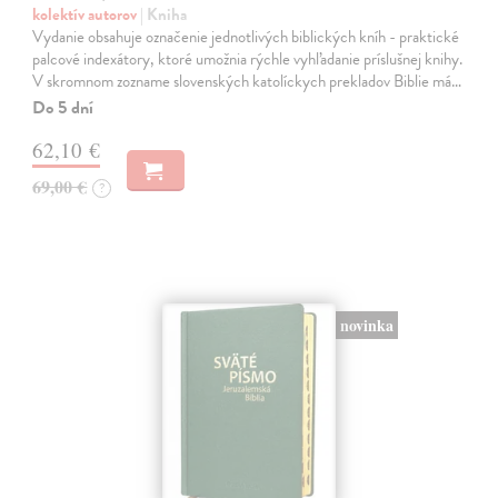
kolektív autorov
| Kniha
Vydanie obsahuje označenie jednotlivých biblických kníh - praktické
palcové indexátory, ktoré umožnia rýchle vyhľadanie príslušnej knihy.
V skromnom zozname slovenských katolíckych prekladov Biblie má…
Do 5 dní
62,10 €
69,00 €
?
novinka