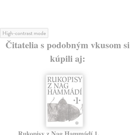
High-contrast mode
Čitatelia s podobným vkusom si
kúpili aj:
Rukopisy z Nag Hammádí 1.
Pr