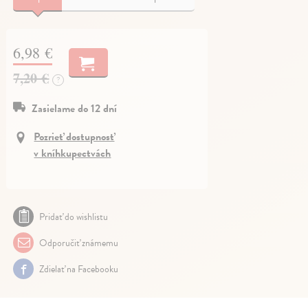
6,98 €
7,20 €
?
Zasielame do 12 dní
Pozrieť dostupnosť
v kníhkupectvách
Pridať do wishlistu
Odporučiť známemu
Zdielať na Facebooku