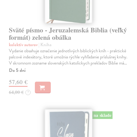
Sväté písmo - Jeruzalemská Biblia (veľký
formát) zelená obálka
kolektív autorov
| Kniha
Vydanie obsahuje označenie jednotlivých biblických kníh - praktické
palcové indexátory, ktoré umožnia rýchle vyhľadanie príslušnej knihy.
V skromnom zozname slovenských katolíckych prekladov Biblie má…
Do 5 dní
57,60 €
64,00 €
?
na sklade