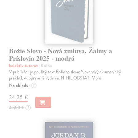
Božie Slovo - Nová zmluva, Žalmy a
Príslovia 2025 - modrá
kolektív autorov
| Kniha
V publikácii je použitý text Božieho slova: Slovenský ekumenický
preklad, 4. opravené vydanie. NIHIL OBSTAT: Mons.
Na sklade
?
24,25 €
25,00 €
?