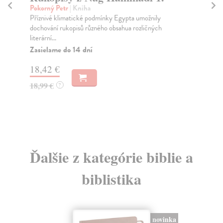
N
Pokorný Petr
| Kniha
Příznivé klimatické podmínky Egypta umožnily
kol
dochování rukopisů různého obsahua rozličných
Zat
literární...
okr
Zasielame do 14 dní
Na
18,42 €
23
18,99 €
?
24
Ďalšie z kategórie biblie a
biblistika
novinka