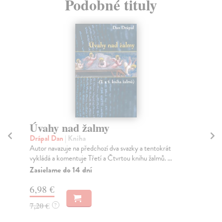
Podobné tituly
Úvahy nad žalmy
R
Drápal Dan
| Kniha
Ví
Autor navazuje na předchozí dva svazky a tentokrát
V p
vykládá a komentuje Třetí a Čtvrtou knihu žalmů. ...
Ham
Zasielame do 14 dní
Na
6,98 €
11
7,20 €
11
?