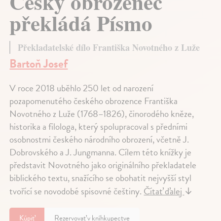
Český obrozenec
překládá Písmo
Překladatelské dílo Františka Novotného z Luže
Bartoň Josef
V roce 2018 uběhlo 250 let od narození
pozapomenutého českého obrozence Františka
Novotného z Luže (1768–1826), činorodého kněze,
historika a filologa, který spolupracoval s předními
osobnostmi českého národního obrození, včetně J.
Dobrovského a J. Jungmanna. Cílem této knížky je
představit Novotného jako originálního překladatele
biblického textu, snažícího se obohatit nejvyšší styl
tvořící se novodobé spisovné češtiny.
Čítať ďalej
↓
Kúpiť
Rezervovať v kníhkupectve