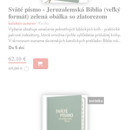
Sväté písmo - Jeruzalemská Biblia (veľký
formát) zelená obálka so zlatorezom
kolektív autorov
| Kniha
Vydanie obsahuje označenie jednotlivých biblických kníh - praktické
palcové indexátory, ktoré umožnia rýchle vyhľadanie príslušnej knihy.
V skromnom zozname slovenských katolíckych prekladov Biblie má…
Do 5 dní
62,10 €
69,00 €
?
novinka