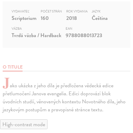
VYDAVATEĽ
POČET STRÁN
ROK VYDANIA
JAZYK
Scriptorium
160
2018
Čeština
VÄZBA
EAN
Tvrdá väzba / Hardback
9788088013723
O TITULE
J
ako ukázka z jeho díla je předložena vědecká edice
přetlumočení Janova evangelia. Edici doprovází blok
úvodních studií, věnovaných kontextu Novotného díla, jeho
jazykovým postupům a pravopisné stránce textu.
High-contrast mode