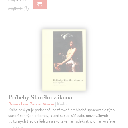
55,00 €
?
Príbehy Starého zákona
Rusina Ivan, Zervan Marian
| Kniha
Kniha poskytuje podrobné, no zároveň prehľadné spracovanie tých
starozákonných príbehov, ktoré sa stali súčasťou univerzálnych
kultúrnych tradícií ľudstva a ako také našli adekvátny ohlas vo sfére
umeleckej…