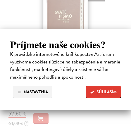
Príjmete naše cookies?
K prevádzke internetového kníhkupectva Artforum
využívame cookies slúžiace na zabezpečenie a meranie
Sväté písmo - Jeruzalemská Biblia (veľký
funkčnosti, marketingové účely a zaistenie vášho
formát) hnedá obálka
maximálneho pohodlia a spokojnosti.
kolektív autorov
| Kniha
Vydanie obsahuje označenie jednotlivých biblických kníh - praktické
palcové indexátory, ktoré umožnia rýchle vyhľadanie príslušnej knihy.
NASTAVENIA
SÚHLASÍM
V skromnom zozname slovenských katolíckych prekladov Biblie má…
Zasielame do 10 dní
57,60 €
64,00 €
?