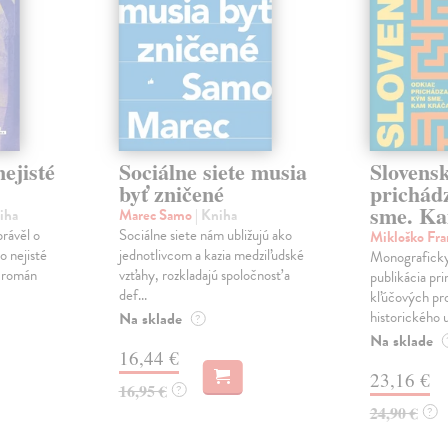
ejisté
Sociálne siete musia
Slovens
byť zničené
prichád
sme. Ka
iha
Marec Samo
| Kniha
právěl o
Sociálne siete nám ubližujú ako
Mikloško Fra
o nejisté
jednotlivcom a kazia medziľudské
Monograficky
ý román
vzťahy, rozkladajú spoločnosť a
publikácia pri
def...
kľúčových pr
historického u
Na sklade
?
Na sklade
16,44 €
23,16 €
16,95 €
?
24,90 €
?