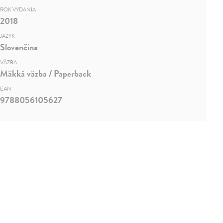
ROK VYDANIA
2018
JAZYK
Slovenčina
VÄZBA
Mäkká väzba / Paperback
EAN
9788056105627