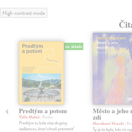
High-contrast mode
Čit
na sklade
Predtým a potom
Město a jeho n
zdi
Vallo Matúš
| Kniha
Predtým tu bola vízia skupiny
Murakami Haruki
| Kn
nadšencov, ktorí chceli premeniť
Ty jsi to byla, kdo mi vy