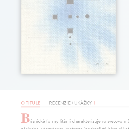
O TITULE
RECENZIE / UKÁŽKY
1
B
ásnické formy litánií charakterizuje vo svetovom 
následne v domácom kontexte (nadrealisti, básnici ka