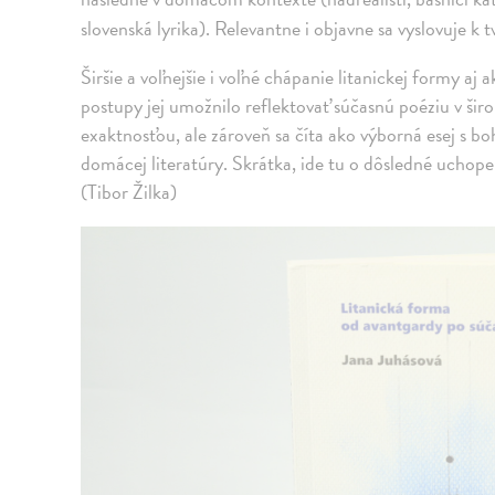
slovenská lyrika). Relevantne i objavne sa vyslovuje k
Širšie a voľnejšie i voľné chápanie litanickej formy aj
postupy jej umožnilo reflektovať súčasnú poéziu v ši
exaktnosťou, ale zároveň sa číta ako výborná esej s 
domácej literatúry. Skrátka, ide tu o dôsledné uchope
(Tibor Žilka)