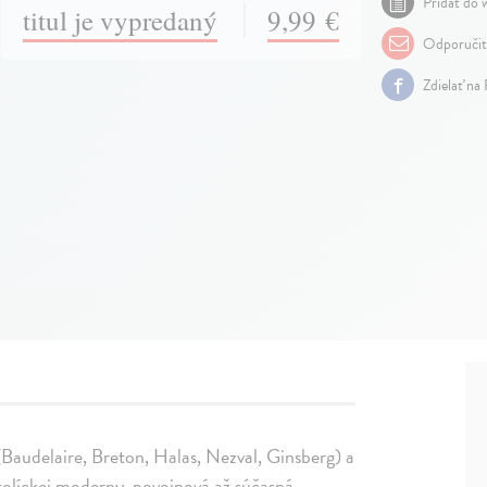
Pridať do w
titul je vypredaný
9,99 €
Odporuči
Zdielať na
(Baudelaire, Breton, Halas, Nezval, Ginsberg) a
tolíckej moderny, povojnová až súčasná