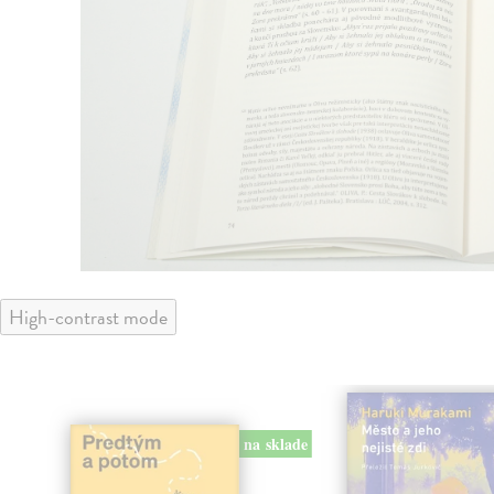
High-contrast mode
na sklade