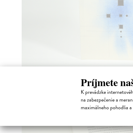
Príjmete na
K prevádzke internetové
na zabezpečenie a merani
maximálneho pohodlia a 