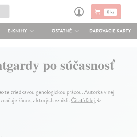
0 ks
E-KNIHY
OSTATNÉ
DAROVACIE KARTY
ntgardy po súčasnosť
xte zriedkavou genologickou prácou. Autorka v nej
načuje žánre, z ktorých vznikli.
Čítať ďalej
↓