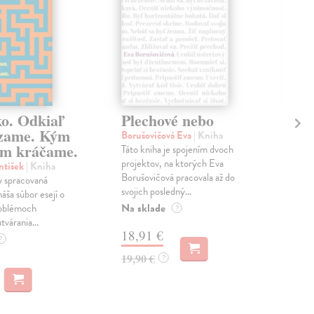
ko. Odkiaľ
Plechové nebo
Po
zame. Kým
Borušovičová Eva
| Kniha
Kun
m kráčame.
Táto kniha je spojením dvoch
Poma
projektov, na ktorých Eva
čty
ntišek
| Kniha
Borušovičová pracovala až do
naps
 spracovaná
svojich posledný...
česk
náša súbor esejí o
Na sklade
Na 
oblémoch
?
tvárania...
18,91 €
14
?
19,90 €
15,
?