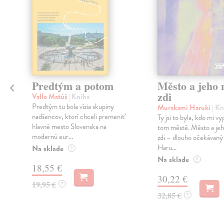
Predtým a potom
Město a jeho n
zdi
Vallo Matúš
| Kniha
Predtým tu bola vízia skupiny
Murakami Haruki
| Kn
nadšencov, ktorí chceli premeniť
Ty jsi to byla, kdo mi vy
hlavné mesto Slovenska na
tom městě. Město a jeh
modernú eur...
zdi – dlouho očekávan
Haru...
Na sklade
?
Na sklade
?
18,55 €
30,22 €
19,95 €
?
32,85 €
?