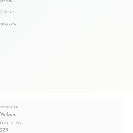
ishlistu
ť známemu
 Facebooku
VYDAVATEĽ
Verbum
POČET STRÁN
223