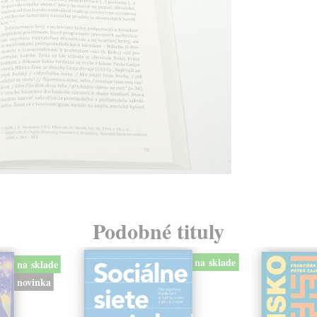
Podobné tituly
na sklade
na sklade
novinka