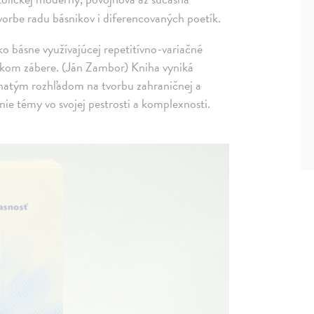
 tvorbe radu básnikov i diferencovaných poetík.
 ako básne využívajúcej repetitívno-variačné
rokom zábere. (Ján Zambor) Kniha vyniká
bohatým rozhľadom na tvorbu zahraničnej a
nie témy vo svojej pestrosti a komplexnosti.