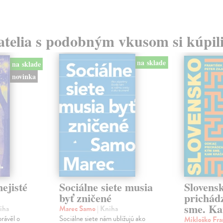
atelia s podobným vkusom si kúpili
na sklade
na sklade
novinka
ejisté
Sociálne siete musia
Slovens
byť zničené
prichád
sme. Ka
iha
Marec Samo
| Kniha
právěl o
Sociálne siete nám ubližujú ako
Mikloško Fra