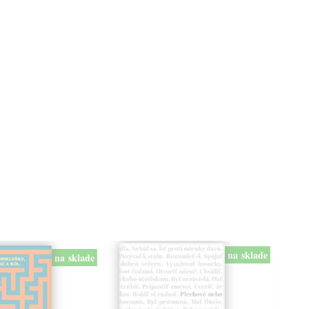
na sklade
na sklade