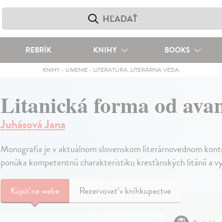
REBRÍK
KNIHY
BOOKS
KNIHY
-
UMENIE
-
LITERATÚRA, LITERÁRNA VEDA
Litanická forma od ava
Juhásová Jana
Monografia je v aktuálnom slovenskom literárnovednom konte
ponúka kompetentnú charakteristiku kresťanských litánií a vyz
Kúpiť
na webe
Rezervovať v kníhkupectve