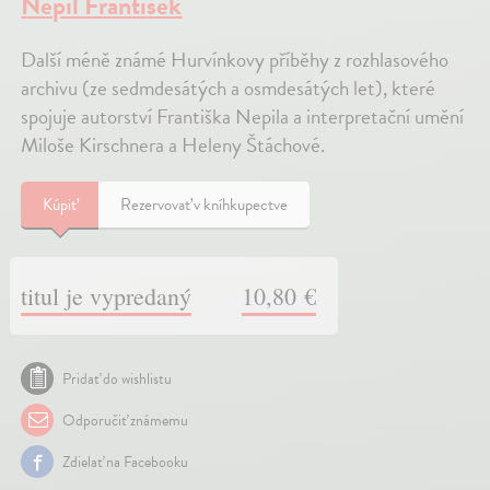
Nepil František
Další méně známé Hurvínkovy příběhy z rozhlasového
archivu (ze sedmdesátých a osmdesátých let), které
spojuje autorství Františka Nepila a interpretační umění
Miloše Kirschnera a Heleny Štáchové.
Kúpiť
Rezervovať v kníhkupectve
titul je vypredaný
10,80 €
Pridať do wishlistu
Odporučiť známemu
Zdielať na Facebooku