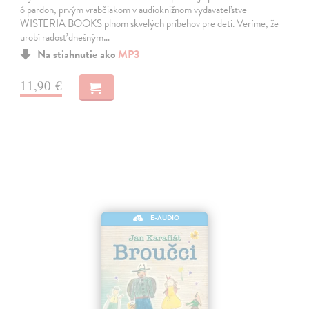
ó pardon, prvým vrabčiakom v audioknižnom vydavateľstve
WISTERIA BOOKS plnom skvelých príbehov pre deti. Veríme, že
urobí radosť dnešným…
Na stiahnutie ako
MP3
11,90 €
E-AUDIO