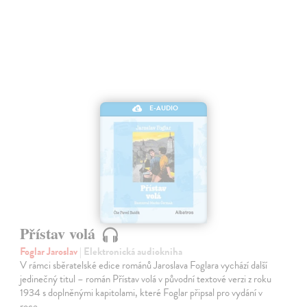
E-AUDIO
Přístav volá
Foglar Jaroslav
| Elektronická audiokniha
V rámci sběratelské edice románů Jaroslava Foglara vychází další
jedinečný titul – román Přístav volá v původní textové verzi z roku
1934 s doplněnými kapitolami, které Foglar připsal pro vydání v
roce…