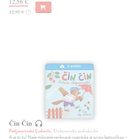
12,56 €
12,95 €
?
E-AUDIO
Čin Čin
Podjavorinská Ľudmila
| Elektronická audiokniha
A je to tu! Naša milovaná veršovaná rozprávka je prvou lastovičkou –