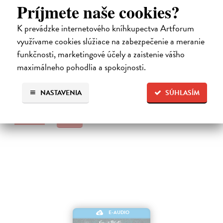
Príjmete naše cookies?
K prevádzke internetového kníhkupectva Artforum
Až dozrieme
využívame cookies slúžiace na zabezpečenie a meranie
Rúfus Milan
| Elektronická audiokniha
funkčnosti, marketingové účely a zaistenie vášho
Básnik Milan Rúfus patrí medzi najvýraznejšie osobnosti slovenskej
maximálneho pohodlia a spokojnosti.
poézie. Debutoval básnickou zbierkou Až dozrieme (1956), ktorá
znamenala výrazný posun dobového chápania poézie.
NASTAVENIA
SÚHLASÍM
Na stiahnutie ako
MP3
13,00 €
E-AUDIO