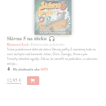
Slávna 5 na úteku
Blytonová Enid
| Elektronická audiokniha
Tretie prázdninové dobrodružstvo Slávnej päťky.Z neznámej lode na
mori zachytia naši kamaráti Julian, Dick, George, Anna a pes
Timothy záhadné signály. Zdá sa, že natrafili na pašerákov, a nakoniec
začujú…
Na stiahnutie ako
MP3
12,95 €