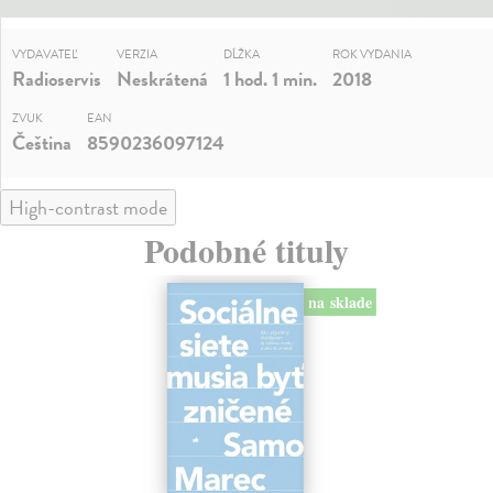
VYDAVATEĽ
VERZIA
DĹŽKA
ROK VYDANIA
Radioservis
Neskrátená
1 hod. 1 min.
2018
ZVUK
EAN
Čeština
8590236097124
High-contrast mode
Podobné tituly
na sklade