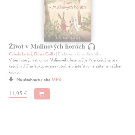
Život v Malinových horách
Cabala Lukáš, Dózsa Csilla
| Elektronická audiokniha
V tieni starých stromov Malinového lesa to žije. Nie každý sa tu s
každým drží za labku, no na skutočné priateľstvo narazíte na každom
kroku.
Na stiahnutie ako
MP3
11,95 €