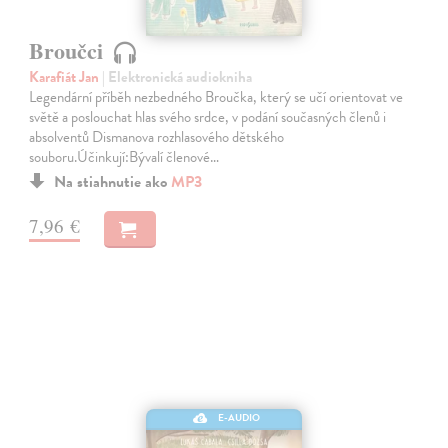
Broučci
Karafiát Jan
| Elektronická audiokniha
Legendární příběh nezbedného Broučka, který se učí orientovat ve
světě a poslouchat hlas svého srdce, v podání současných členů i
absolventů Dismanova rozhlasového dětského
souboru.Účinkují:Bývalí členové…
Na stiahnutie ako
MP3
7,96 €
E-AUDIO