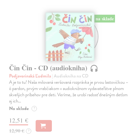
na sklade
Čin Čin - CD (audiokniha)
Podjavorinská Ľudmila
| Audiokniha na CD
A je to tu! Naša milovaná veršovaná rozprávka je prvou lastovičkou –
ó pardon, prvým vrabčiakom v audioknižnom vydavateľstve plnom
skvelých príbehov pre deti. Veríme, že urobí radosť dnešným deťom
aj ich…
Na sklade
?
12,51 €
12,90 €
?