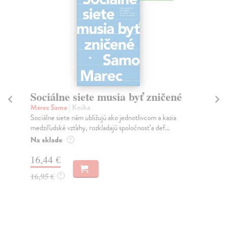
Sociálne siete musia byť zničené
S
K
Marec Samo
| Kniha
Sociálne siete nám ubližujú ako jednotlivcom a kazia
Mik
medziľudské vzťahy, rozkladajú spoločnosť a def...
Mon
o k
Na sklade
?
Na
16,44 €
23
16,95 €
?
24