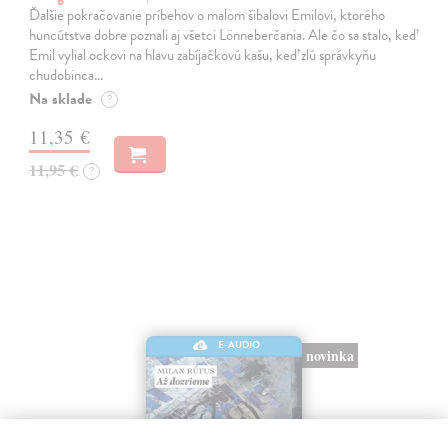
Ďalšie pokračovanie príbehov o malom šibalovi Emilovi, ktorého
huncútstva dobre poznali aj všetci Lönneberčania. Ale čo sa stalo, keď
Emil vylial ockovi na hlavu zabíjačkovú kašu, keď zlú správkyňu
chudobinca…
Na sklade
?
11,35 €
11,95 €
?
E-AUDIO
novinka