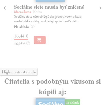
Sociálne siete musia byť zničené
S
K
Marec Samo
| Kniha
Sociálne siete nám ubližujú ako jednotlivcom a kazia
Mik
medziľudské vzťahy, rozkladajú spoločnosť a def...
Mon
o k
Na sklade
?
Na
16,44 €
23
16,95 €
?
24
High-contrast mode
Čitatelia s podobným vkusom si
kúpili aj:
na sklade