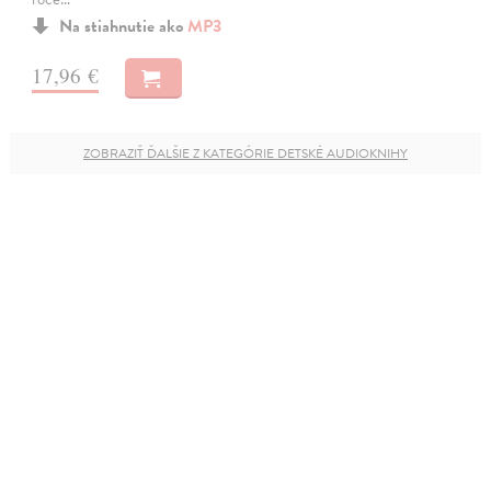
Na stiahnutie ako
MP3
17,96 €
ZOBRAZIŤ ĎALŠIE Z KATEGÓRIE DETSKÉ AUDIOKNIHY