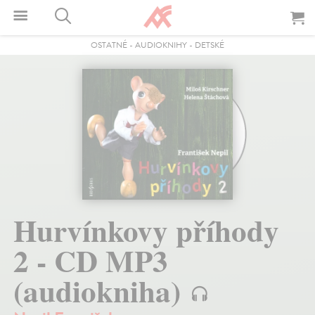
OSTATNÉ
-
AUDIOKNIHY
-
DETSKÉ
Hurvínkovy příhody
2 - CD MP3
(audiokniha)