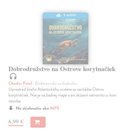
E-AUDIO
Dobrodružstvo na Ostrove korytnačiek
Chodúr Pavel
| Elektronická audiokniha
Uprostred šíreho Atlantického oceána sa nachádza Ostrov
korytnačiek. Nie je na žiadnej mape a ani skúsení námorníci o ňom
netušia.
Na stiahnutie ako
MP3
6,99 €