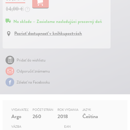
14,00 €
?
Na sklade – Zasielame nasledujúci pracovný deň
Pozrieť dostupnosť v kníhkupectvách
Pridať do wishlistu
Odporučiť známemu
Zdielať na Facebooku
VYDAVATEĽ
POČET STRÁN
ROK VYDANIA
JAZYK
Argo
260
2018
Čeština
VÄZBA
EAN