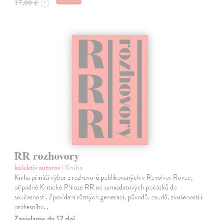
17,00 €
?
RR rozhovory
kolektív autorov
| Kniha
Kniha přináší výbor z rozhovorů publikovaných v Revolver Revue,
případně Kritické Příloze RR od samizdatových počátků do
současnosti. Zpovídaní různých generací, původů, osudů, zkušeností i
profesního…
Zasielame do 12 dní