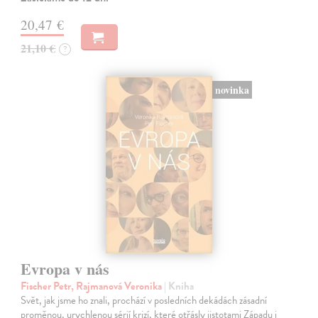
20,47 €
21,10 €
?
novinka
Evropa v nás
Fischer Petr, Rajmanová Veronika
| Kniha
Svět, jak jsme ho znali, prochází v posledních dekádách zásadní
proměnou, urychlenou sérií krizí, které otřásly jistotami Západu i