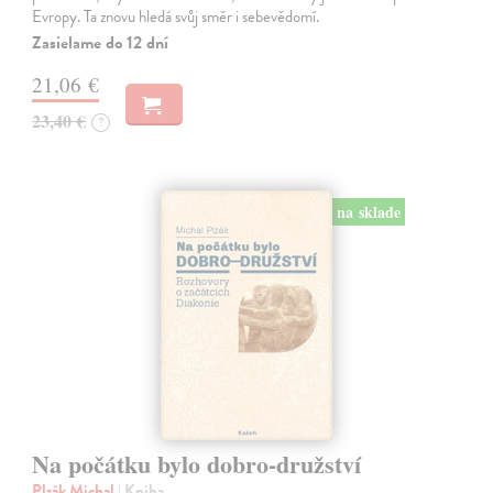
Evropy. Ta znovu hledá svůj směr i sebevědomí.
Zasielame do 12 dní
21,06 €
23,40 €
?
na sklade
Na počátku bylo dobro-družství
Plzák Michal
| Kniha