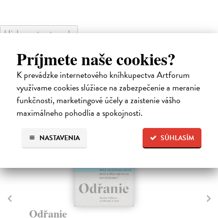
High-contrast mode
Čitatelia s podobným vkusom si
Príjmete naše cookies?
kúpili aj:
K prevádzke internetového kníhkupectva Artforum
využívame cookies slúžiace na zabezpečenie a meranie
funkčnosti, marketingové účely a zaistenie vášho
E-KNIHA
maximálneho pohodlia a spokojnosti.
NASTAVENIA
SÚHLASÍM
Ú
pí
Odřanie
II