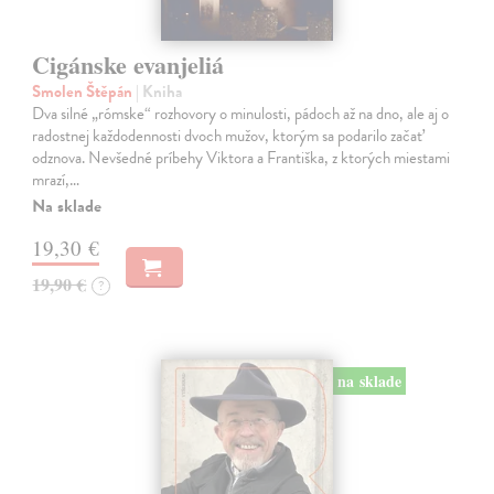
Cigánske evanjeliá
Smolen Štěpán
| Kniha
Dva silné „rómske“ rozhovory o minulosti, pádoch až na dno, ale aj o
radostnej každodennosti dvoch mužov, ktorým sa podarilo začať
odznova. Nevšedné príbehy Viktora a Františka, z ktorých miestami
mrazí,…
Na sklade
19,30 €
19,90 €
?
na sklade