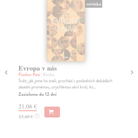
novinka
Evropa v nás
U
Fischer Petr
| Kniha
Be
Svět, jak jsme ho znali, prochází v posledních dekádách
V r
zásadní proměnou, urychlenou sérií krizí, kt...
za 
Zasielame do 12 dní
Na
21,06 €
16
23,40 €
16
?