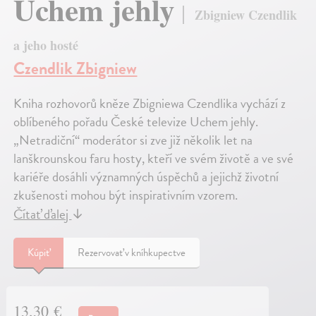
Uchem jehly
Zbigniew Czendlik
a jeho hosté
Czendlik Zbigniew
Kniha rozhovorů kněze Zbigniewa Czendlika vychází z
oblíbeného pořadu České televize Uchem jehly.
„Netradiční“ moderátor si zve již několik let na
lanškrounskou faru hosty, kteří ve svém životě a ve své
kariéře dosáhli významných úspěchů a jejichž životní
zkušenosti mohou být inspirativním vzorem.
Čítať ďalej
↓
Kúpiť
Rezervovať v kníhkupectve
13,30 €