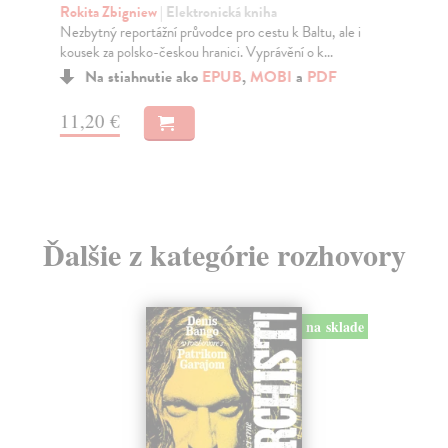
Rokita Zbigniew
| Elektronická kniha
Lo
Nezbytný reportážní průvodce pro cestu k Baltu, ale i
Uče
kousek za polsko-českou hranici. Vyprávění o k...
díl
Na stiahnutie ako
EPUB
,
MOBI
a
PDF
Za
11,20 €
9,
9,
Ďalšie z kategórie rozhovory
na sklade