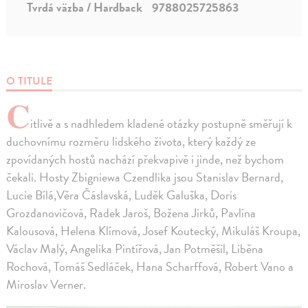
Tvrdá väzba / Hardback
9788025725863
O TITULE
C
itlivě a s nadhledem kladené otázky postupně směřují k
duchovnímu rozměru lidského života, který každý ze
zpovídaných hostů nachází překvapivě i jinde, než bychom
čekali. Hosty Zbigniewa Czendlika jsou Stanislav Bernard,
Lucie Bílá,Věra Čáslavská, Luděk Galuška, Doris
Grozdanovičová, Radek Jaroš, Božena Jirků, Pavlína
Kalousová, Helena Klímová, Josef Koutecký, Mikuláš Kroupa,
Václav Malý, Angelika Pintířová, Jan Potměšil, Liběna
Rochová, Tomáš Sedláček, Hana Scharffová, Robert Vano a
Miroslav Verner.