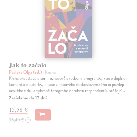
Jak to začalo
Pavlova Olga (ed.)
| Kniha
Kniha představuje sérii rozhovorů s ruskými emigranty, které doplňují
komentáře autorky, citace z dobového československého či později
českého tisku a vybrané fotografie z archivu respondentů. Stěžejní…
Zasielame do 12 dní
15,58 €
16,40 €
?