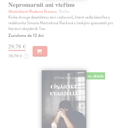
Nepromarnit ani vteřinu
Martínková-Racková Simona
| Kniha
Kniha shrnuje desetiletou sérii rozhovorů, které vedla básnířka a
redaktorka Simona Martinková Racková s českými spisovateli pro
literární obtýdeník Tvar.
Zasielame do 12 dní
29,78 €
30,70 €
?
na sklade