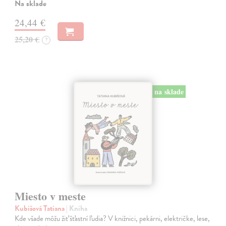
Na sklade
24,44 €
25,20 €
?
na sklade
Miesto v meste
Kubišová Tatiana
| Kniha
Kde všade môžu žiť šťastní ľudia? V knižnici, pekárni, električke, lese,