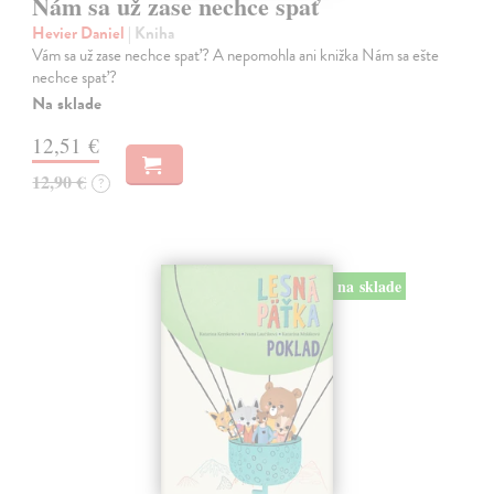
Nám sa už zase nechce spať
Hevier Daniel
| Kniha
Vám sa už zase nechce spať? A nepomohla ani knižka Nám sa ešte
nechce spať?
Na sklade
12,51 €
12,90 €
?
na sklade