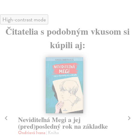
High-contrast mode
Čitatelia s podobným vkusom si
kúpili aj:
Neviditeľná Megi a jej
D
(pred)posledný rok na základke
Št
Nád
Ondriová Ivana
| Kniha