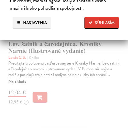
funkčnosti, marketingové účely a zaistenie vášho
maximálneho pohodlia a spokojnosti.
NASTAVENIA
SÚHLASÍM
Lev, šatník a čarodejnica. Kroniky
Narnie (Ilustrované vydanie)
Lewis C.S.
| Kniha
Prečítajte si obľúbenú časť úspešnej série Kroniky Narnie: Lev, šatník
a čarodejnica v novom ilustrovanom vydaní. V Európe zúri vojna a
rodičia posielajú svoje deti z Londýna na vidiek, aby ich chránili…
Na sklade
12,04 €
12,95 €
?