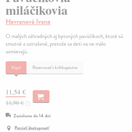
miláčikovia
Havranová Ivana
O malých záhradných aj bytových pavúčikoch, ktoré sú
smutné a ustrašené, pretože sa deti na ne málo
usmievajú.
Kúpiť
Rezervovať v kníhkupectve
11,54 €
11,90 €
?
Zasielame do 14 dní
Pozrieť dostupnosť