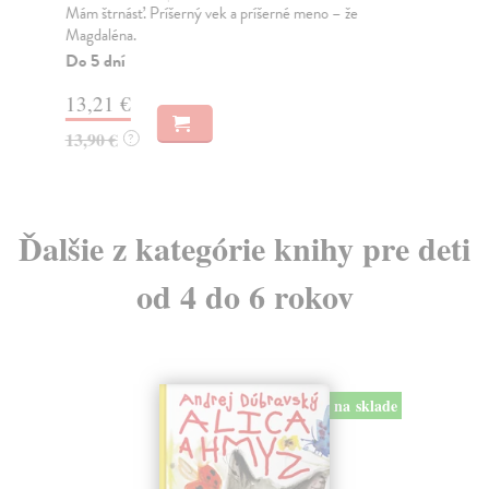
dar
Mám štrnásť. Príšerný vek a príšerné meno – že
Magdaléna.
Na
Do 5 dní
7,
13,21 €
7,
13,90 €
?
Ďalšie z kategórie knihy pre deti
od 4 do 6 rokov
na sklade