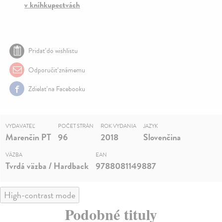
v kníhkupectvách
Pridať do wishlistu
Odporučiť známemu
Zdielať na Facebooku
VYDAVATEĽ
POČET STRÁN
ROK VYDANIA
JAZYK
Marenčin PT
96
2018
Slovenčina
VÄZBA
EAN
Tvrdá väzba / Hardback
9788081149887
High-contrast mode
Podobné tituly