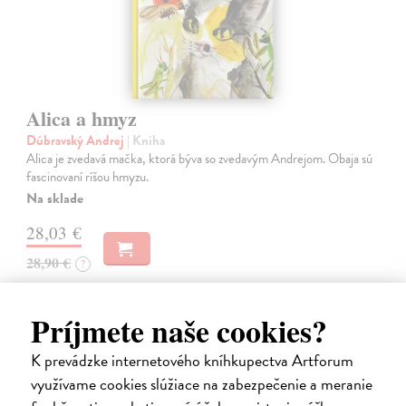
Alica a hmyz
Dúbravský Andrej
| Kniha
Alica je zvedavá mačka, ktorá býva so zvedavým Andrejom. Obaja sú
fascinovaní ríšou hmyzu.
Na sklade
28,03 €
28,90 €
?
Príjmete naše cookies?
K prevádzke internetového kníhkupectva Artforum
na sklade
využívame cookies slúžiace na zabezpečenie a meranie