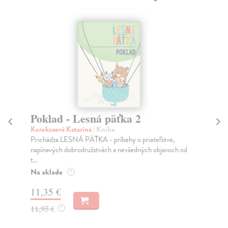
Poklad - Lesná päťka 2
C
Kerekesová Katarína
| Kniha
No
Prichádza LESNÁ PÄŤKA - príbehy o priateľstve,
Dob
napínavých dobrodružstvách a nevšedných objavoch od
Inš
t...
Na
Na sklade
?
16
11,35 €
16
11,95 €
?