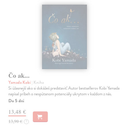
Čo ak...
Yamada Kobi
| Kniha
Si úžasnejší ako si dokážeš predstaviť. Autor bestsellerov Kobi Yamada
napísal príbeh o nespútanom potenciály ukrytom v každom z nás.
Do 5 dní
13,48 €
13,90 €
?