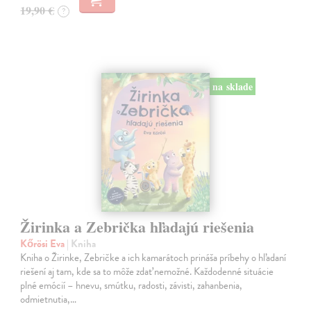
19,90 €
?
na sklade
Žirinka a Zebrička hľadajú riešenia
Kőrösi Eva
| Kniha
Kniha o Žirinke, Zebričke a ich kamarátoch prináša príbehy o hľadaní
riešení aj tam, kde sa to môže zdať nemožné. Každodenné situácie
plné emócií – hnevu, smútku, radosti, závisti, zahanbenia,
odmietnutia,…