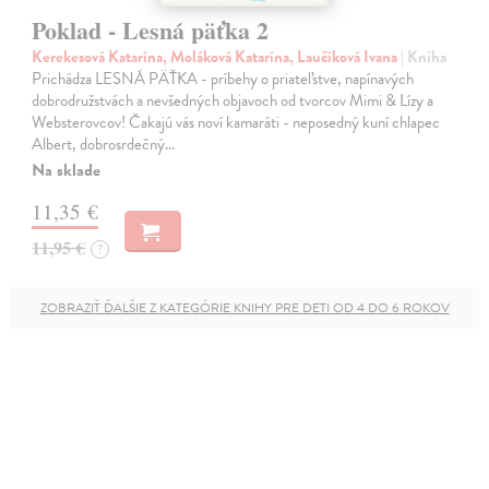
Poklad - Lesná päťka 2
Kerekesová Katarína, Moláková Katarína, Laučíková Ivana
| Kniha
Prichádza LESNÁ PÄŤKA - príbehy o priateľstve, napínavých
dobrodružstvách a nevšedných objavoch od tvorcov Mimi & Lízy a
Websterovcov! Čakajú vás noví kamaráti - neposedný kuní chlapec
Albert, dobrosrdečný…
Na sklade
11,35 €
11,95 €
?
ZOBRAZIŤ ĎALŠIE Z KATEGÓRIE KNIHY PRE DETI OD 4 DO 6 ROKOV