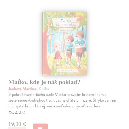
Maťko, kde je náš poklad?
Janková Martina
| Kniha
V pokračovaní príbehu bude Maťko so svojím bratom Teom a
sesternicou Andrejkou tráviť čas na chate pri jazere. Strýko Jani im
prichystal hru, v ktorej musia mať odvahu vydať sa do lesa.
Do 4 dní
19,30 €