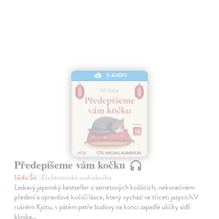
E-AUDIO
Předepíšeme vám kočku
Išida Šó
| Elektronická audiokniha
Laskavý japonský bestseller o sametových kožíšcích, nekonečném
předení a opravdové kočičí lásce, který vychází ve třiceti jazycích.V
rušném Kjótu, v pátém patře budovy na konci zapadlé uličky sídlí
klinika…