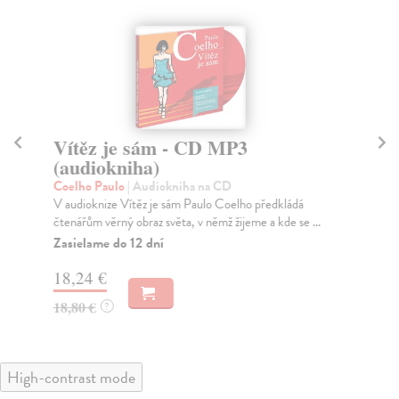
Vítěz je sám - CD MP3
Ve
(audiokniha)
M
Coelho Paulo
| Audiokniha na CD
Co
V audioknize Vítěz je sám Paulo Coelho předkládá
Mla
čtenářům věrný obraz světa, v němž žijeme a kde se ...
ste
Zasielame do 12 dní
Za
18,24 €
15
18,80 €
16
?
High-contrast mode