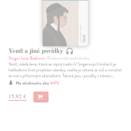
Yentl a jiné povídky
Singer Isaac Bashevis
| Elektronická audiokniha
Yentl, mladá žena, která se vzpírá tradici.V Singerových knihách je
každodenní život propleten zázraky, realita je utkaná ze snů a minulost
se mísí s přítomným okamžikem. Takové jsou i povídky z tohoto…
Na stiahnutie ako
MP3
15,92 €