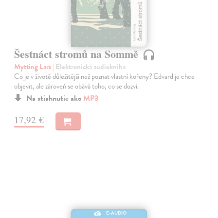
Šestnáct stromů na Sommě
Mytting Lars
| Elektronická audiokniha
Co je v životě důležitější než poznat vlastní kořeny? Edvard je chce
objevit, ale zároveň se obává toho, co se dozví.
Na stiahnutie ako
MP3
17,92 €
E-AUDIO