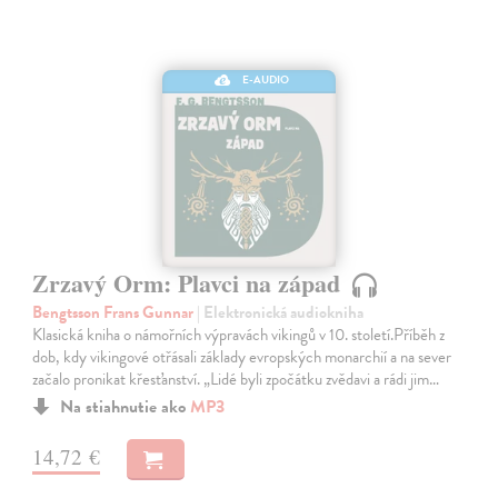
E-AUDIO
Zrzavý Orm: Plavci na západ
Bengtsson Frans Gunnar
| Elektronická audiokniha
Klasická kniha o námořních výpravách vikingů v 10. století.Příběh z
dob, kdy vikingové otřásali základy evropských monarchií a na sever
začalo pronikat křesťanství. „Lidé byli zpočátku zvědavi a rádi jim…
Na stiahnutie ako
MP3
14,72 €