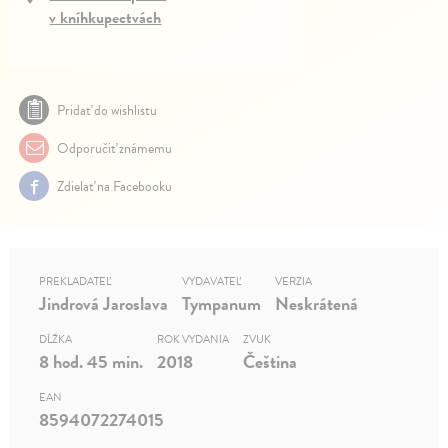
v kníhkupectvách
Pridať do wishlistu
Odporučiť známemu
Zdielať na Facebooku
PREKLADATEĽ
VYDAVATEĽ
VERZIA
Jindrová Jaroslava
Tympanum
Neskrátená
DĹŽKA
ROK VYDANIA
ZVUK
8 hod. 45 min.
2018
Čeština
EAN
8594072274015