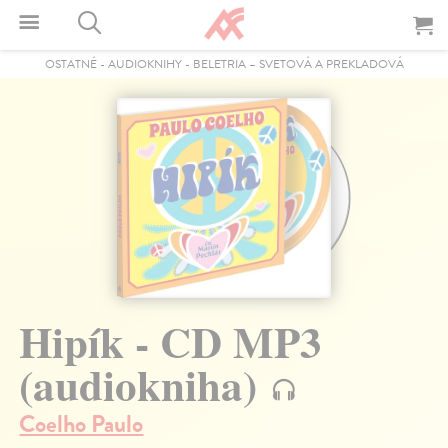
OSTATNÉ
-
AUDIOKNIHY
-
BELETRIA – SVETOVÁ A PREKLADOVÁ
Hipík - CD MP3
(audiokniha)
Coelho Paulo