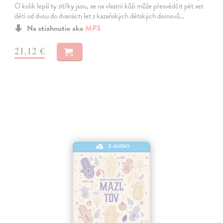
O kolik lepší ty zítřky jsou, se na vlastní kůži může přesvědčit pět set
dětí od dvou do dvanácti let z kazaňských dětských domovů…
Na stiahnutie ako
MP3
21,12 €
E-AUDIO