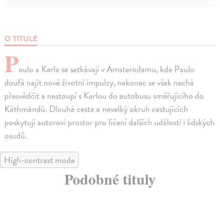
O TITULE
P
aulo a Karla se setkávají v Amsterodamu, kde Paulo
doufá najít nové životní impulzy, nakonec se však nechá
přesvědčit a nastoupí s Karlou do autobusu směřujícího do
Káthmándú. Dlouhá cesta a nevelký okruh cestujících
poskytují autorovi prostor pro líčení dalších událostí i lidských
osudů.
High-contrast mode
Podobné tituly