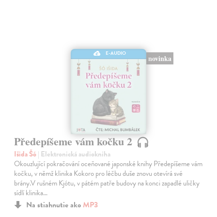
E-AUDIO
novinka
Předepíšeme vám kočku 2
Išida Šó
| Elektronická audiokniha
Okouzlující pokračování oceňované japonské knihy Předepíšeme vám
kočku, v němž klinika Kokoro pro léčbu duše znovu otevírá své
brány.V rušném Kjótu, v pátém patře budovy na konci zapadlé uličky
sídlí klinika…
Na stiahnutie ako
MP3