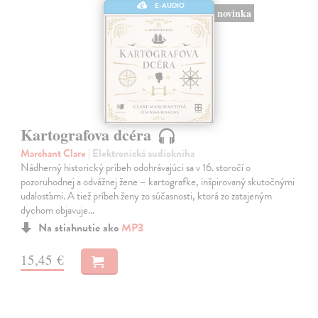
E-AUDIO
novinka
Kartografova dcéra
Marchant Clare
| Elektronická audiokniha
Nádherný historický príbeh odohrávajúci sa v 16. storočí o
pozoruhodnej a odvážnej žene – kartografke, inšpirovaný skutočnými
udalosťami. A tiež príbeh ženy zo súčasnosti, ktorá zo zatajeným
dychom objavuje…
Na stiahnutie ako
MP3
15,45 €