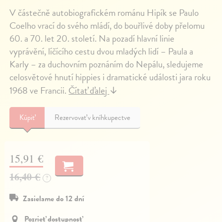
V částečně autobiografickém románu Hipík se Paulo
Coelho vrací do svého mládí, do bouřlivé doby přelomu
60. a 70. let 20. století. Na pozadí hlavní linie
vyprávění, líčícího cestu dvou mladých lidí – Paula a
Karly – za duchovním poznáním do Nepálu, sledujeme
celosvětové hnutí hippies i dramatické události jara roku
1968 ve Francii.
Čítať ďalej
↓
Kúpiť
Rezervovať v kníhkupectve
15,91 €
16,40 €
?
Zasielame do 12 dní
Pozrieť dostupnosť