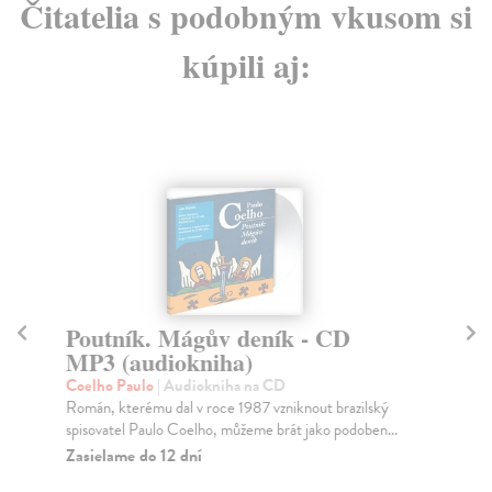
Čitatelia s podobným vkusom si
kúpili aj:
Poutník. Mágův deník - CD
V
MP3 (audiokniha)
(
Coelho Paulo
| Audiokniha na CD
Co
Román, kterému dal v roce 1987 vzniknout brazilský
V a
spisovatel Paulo Coelho, můžeme brát jako podoben...
čte
Zasielame do 12 dní
Za