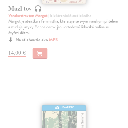
Mazl tov
Vanderstraeten Margot
| Elektronická audiokniha
Margot je ateistka a feministka, která žije se svým íránským přítelem
a studuje jazyky. Schneiderovi jsou ortodoxní židovská rodina se
čtyřmi dětmi.
Na stiahnutie ako
MP3
14,00 €
E-AUDIO