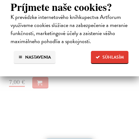
Príjmete naše cookies?
K prevádzke internetového kníhkupectva Artforum
využívame cookies slúžiace na zabezpečenie a meranie
Premena
funkčnosti, marketingové účely a zaistenie vášho
Franz Kafka
| Elektronická audiokniha
maximálneho pohodlia a spokojnosti.
Notoricky známa poviedka Franza Kafku z roku 1915, v ktorej sa
obchodný cestujúci Gregor Samsa jedného rána prebudí v posteli ako
„odporný hmyz“.Je to príbeh premeny bez zľutovania či prílišného
NASTAVENIA
SÚHLASÍM
súcitu…
Na stiahnutie ako
MP3
7,00 €