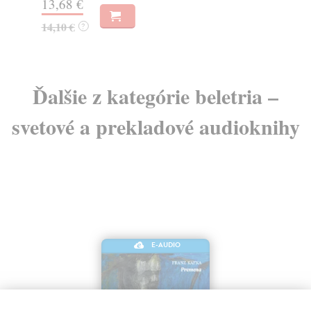
13,68 €
18
14,10 €
18
?
Ďalšie z kategórie beletria –
svetové a prekladové audioknihy
E-AUDIO