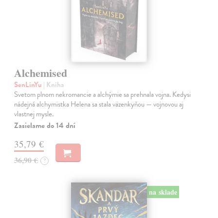
Alchemised
SenLinYu
| Kniha
Svetom plnom nekromancie a alchýmie sa prehnala vojna. Kedysi
nádejná alchymistka Helena sa stala väzenkyňou — vojnovou aj
vlastnej mysle.
Zasielame do 14 dní
35,79 €
36,90 €
?
na sklade