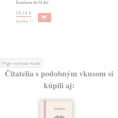
Zasielame do 12 dní
Za
18,14 €
18
18,70 €
18
?
High-contrast mode
Čitatelia s podobným vkusom si
kúpili aj: