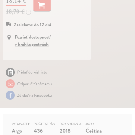
18,14 €
18,70 €
?
Zasielame do 12 dní
Pozrieť dostupnosť
v kníhkupectvách
Pridať do wishlistu
Odporučiť známemu
Zdielať na Facebooku
VYDAVATEĽ
POČET STRÁN
ROK VYDANIA
JAZYK
Argo
436
2018
Čeština