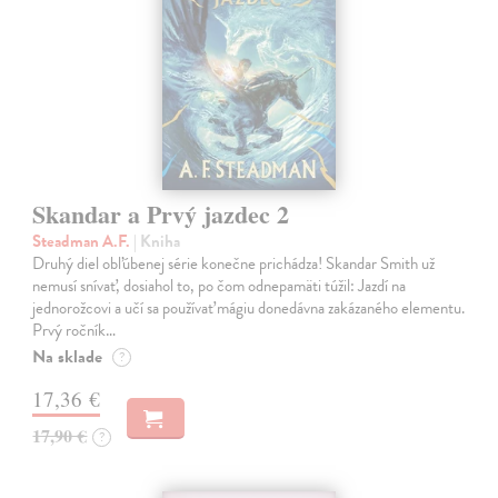
Skandar a Prvý jazdec 2
Steadman A.F.
| Kniha
Druhý diel obľúbenej série konečne prichádza! Skandar Smith už
nemusí snívať, dosiahol to, po čom odnepamäti túžil: Jazdí na
jednorožcovi a učí sa používať mágiu donedávna zakázaného elementu.
Prvý ročník…
Na sklade
?
17,36 €
17,90 €
?