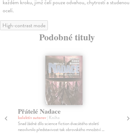
každém kroku, jimž čelí pouze odvahou, chytrostí a studenou
ocelí.
High-contrast mode
Podobné tituly
Přátelé Nadace
Le
kolektív autorov
| Kniha
kol
Snad žádné dílo science fiction dvacátého století
Leg
neovlivnilo představivost tak obrovského množství ...
jed