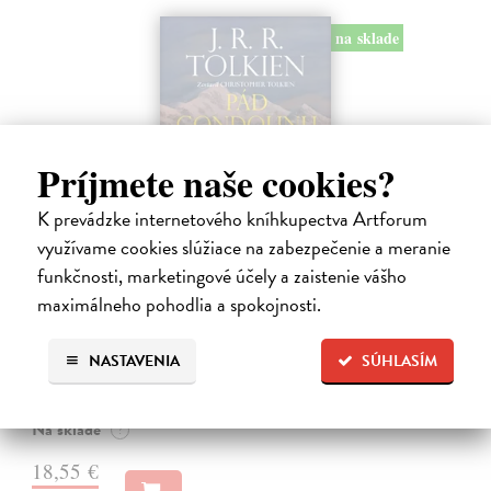
na sklade
Príjmete naše cookies?
K prevádzke internetového kníhkupectva Artforum
využívame cookies slúžiace na zabezpečenie a meranie
funkčnosti, marketingové účely a zaistenie vášho
maximálneho pohodlia a spokojnosti.
Pád Gondolinu
Tolkien J.R.R.
| Kniha
Legenda o páde Gondolinu hovorí o boji dvoch najväčších mocností
NASTAVENIA
SÚHLASÍM
sveta. Zlo predstavuje Morgoth, najhorší zo všetkých, vodca
obrovských armád, ktoré riadi zo svojej železnej pevnosti.
Na sklade
?
18,55 €