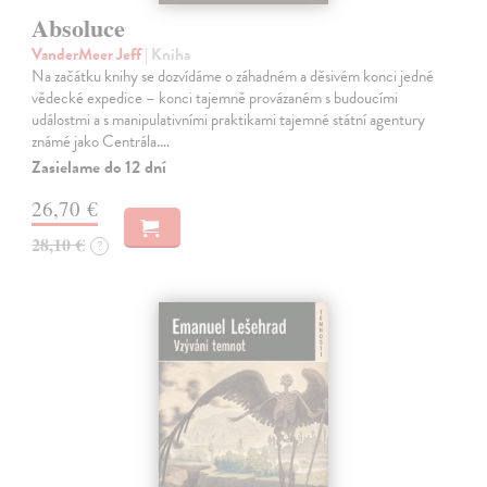
Absoluce
VanderMeer Jeff
| Kniha
Na začátku knihy se dozvídáme o záhadném a děsivém konci jedné
vědecké expedice – konci tajemně provázaném s budoucími
událostmi a s manipulativními praktikami tajemné státní agentury
známé jako Centrála.…
Zasielame do 12 dní
26,70 €
28,10 €
?