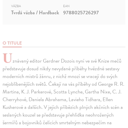
VÄZBA
EAN
Tvrdá väzba / Hardback
9788025726297
O TITULE
U
znávaný editor Gardner Dozois nyní ve své Knize mečů
představuje dosud nikdy nevydané příběhy hvězdné sestavy
moderních mistrů žánru, z nichž mnozí se vracejí do svých
nejoblíbenějších světů. Čekají na vás příběhy od George R. R.
Martina, K. J. Parkerové, Scotta Lynche, Gartha Nixe, C. J.
Cherryhové, Daniela Abrahama, Lavieho Tidhara, Ellen
Kusherové a dalších. V jejích příbězích plných akčních scén a
seslaných kouzel se představuje přehlídka neohrožených
šermířů a bojovníků čelících smrtelným nebezpečím na