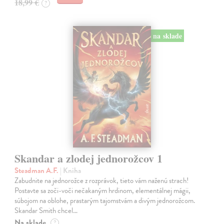
18,99 €
?
na sklade
Skandar a zlodej jednorožcov 1
Steadman A.F.
| Kniha
Zabudnite na jednorožce z rozprávok, tieto vám naženú strach!
Postavte sa zoči-voči nečakaným hrdinom, elementálnej mágii,
súbojom na oblohe, prastarým tajomstvám a divým jednorožcom.
Skandar Smith chcel…
Na sklade
?