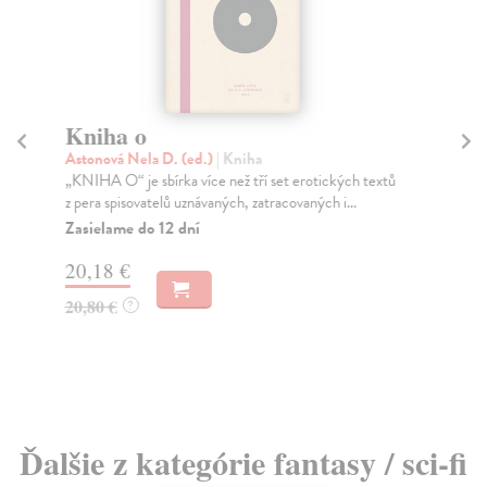
Kniha o
J
Astonová Nela D. (ed.)
| Kniha
kol
„KNIHA O“ je sbírka více než tří set erotických textů
Pov
z pera spisovatelů uznávaných, zatracovaných i...
ľuď
ak..
Zasielame do 12 dní
Na
20,18 €
8,
20,80 €
?
8,
Ďalšie z kategórie fantasy / sci-fi