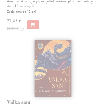
Ameriku takovou, jak ji (dnes ještě) neznáme: jako změť městských
státečků založených…
Zasielame do 12 dní
27,45 €
30,50 €
?
Válka saní