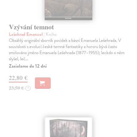
Vzývání temnot
Lešehrad Emanuel
| Kniha
Obsáhlý originální sborník povídek a básní Emanuela Lešehrada. V
souvislosti s evolucí české temné fantastiky a hororu bývá často
zmiňováno jméno Emanuela Lešehrada (1877–1955); leckdo o něm
slyšel, leč…
Zasielame do 12 dní
22,80 €
23,50 €
?