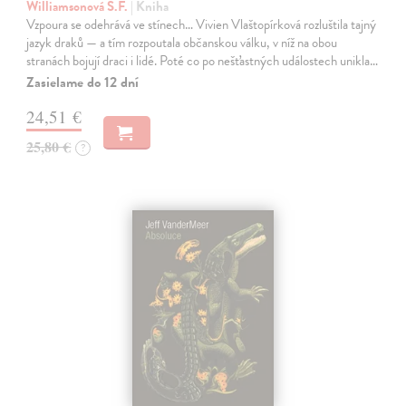
Williamsonová S.F.
| Kniha
Vzpoura se odehrává ve stínech… Vivien Vlaštopírková rozluštila tajný
jazyk draků — a tím rozpoutala občanskou válku, v níž na obou
stranách bojují draci i lidé. Poté co po nešťastných událostech unikla…
Zasielame do 12 dní
24,51 €
25,80 €
?