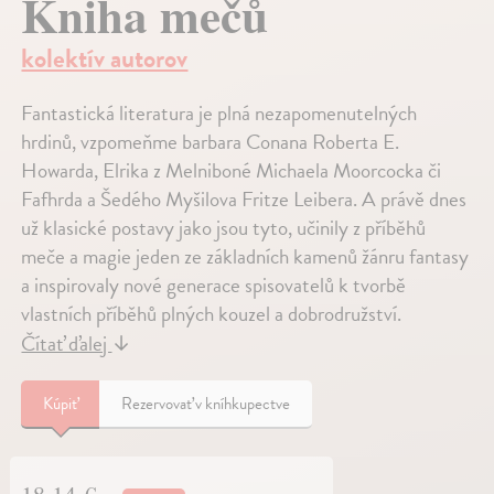
Kniha mečů
kolektív autorov
Fantastická literatura je plná nezapomenutelných
hrdinů, vzpomeňme barbara Conana Roberta E.
Howarda, Elrika z Melniboné Michaela Moorcocka či
Fafhrda a Šedého Myšilova Fritze Leibera. A právě dnes
už klasické postavy jako jsou tyto, učinily z příběhů
meče a magie jeden ze základních kamenů žánru fantasy
a inspirovaly nové generace spisovatelů k tvorbě
vlastních příběhů plných kouzel a dobrodružství.
Čítať ďalej
↓
Kúpiť
Rezervovať v kníhkupectve