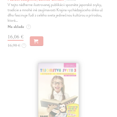
V tejto nádherne ilustrovanej publikácii spoznáte japonské zvyky,
tradície a mnohé iné zaujímavosti Krajina vychádzajúceho slnka už
dlho fascinuje ľudí z celého sveta jedinečnou kultúrou a prírodou,
ktorá…
Na sklade
?
16,06 €
16,90 €
?