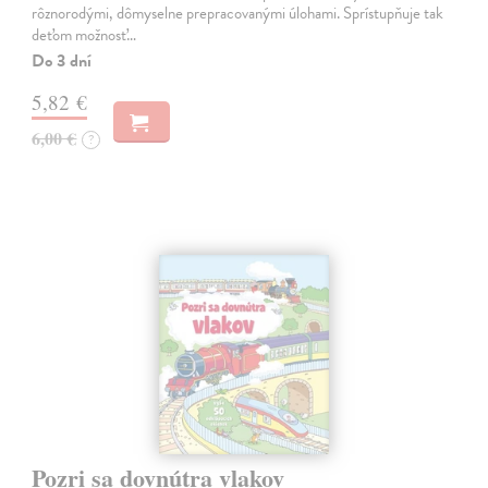
rôznorodými, dômyselne prepracovanými úlohami. Sprístupňuje tak
deťom možnosť…
Do 3 dní
5,82 €
6,00 €
?
Pozri sa dovnútra vlakov