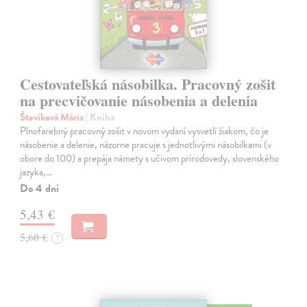
Cestovateľská násobilka. Pracovný zošit
na precvičovanie násobenia a delenia
Števíková Mária
| Kniha
Plnofarebný pracovný zošit v novom vydaní vysvetlí žiakom, čo je
násobenie a delenie, názorne pracuje s jednotlivými násobilkami (v
obore do 100) a prepája námety s učivom prírodovedy, slovenského
jazyka,…
Do 4 dní
5,43 €
5,60 €
?