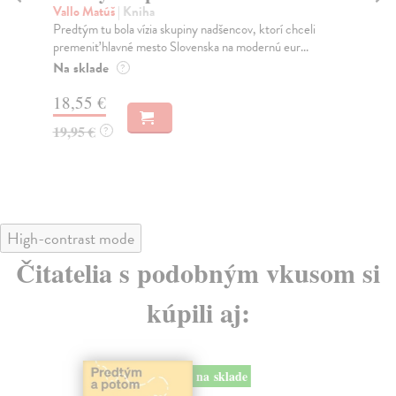
Vallo Matúš
| Kniha
Mu
Predtým tu bola vízia skupiny nadšencov, ktorí chceli
Ty 
premeniť hlavné mesto Slovenska na modernú eur...
jeh
Na sklade
Na
?
18,55 €
31
19,95 €
32
?
High-contrast mode
Čitatelia s podobným vkusom si
kúpili aj:
na sklade