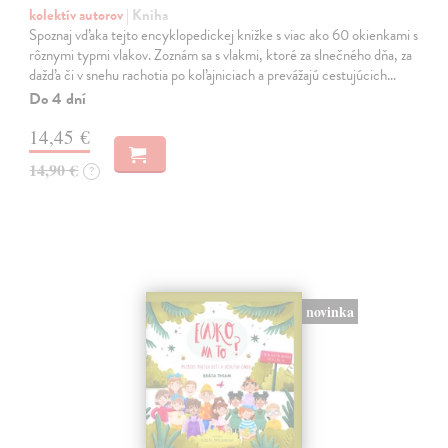
kolektív autorov
| Kniha
Spoznaj vďaka tejto encyklopedickej knižke s viac ako 60 okienkami s
rôznymi typmi vlakov. Zoznám sa s vlakmi, ktoré za slnečného dňa, za
dažďa či v snehu rachotia po koľajniciach a prevážajú cestujúcich…
Do 4 dní
14,45 €
14,90 €
?
novinka