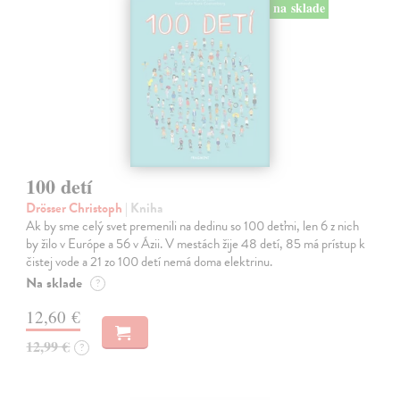
na sklade
100 detí
Drösser Christoph
| Kniha
Ak by sme celý svet premenili na dedinu so 100 deťmi, len 6 z nich
by žilo v Európe a 56 v Ázii. V mestách žije 48 detí, 85 má prístup k
čistej vode a 21 zo 100 detí nemá doma elektrinu.
Na sklade
?
12,60 €
12,99 €
?