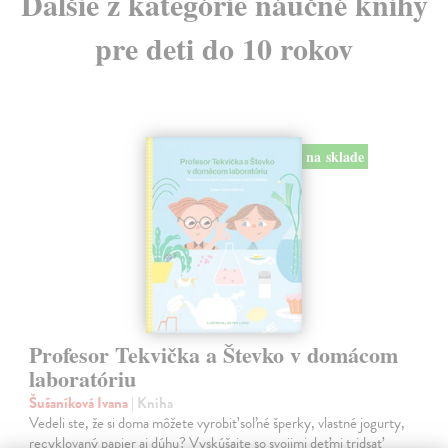
Ďalšie z kategórie náučné knihy
pre deti do 10 rokov
na sklade
Profesor Tekvička a Števko v domácom
laboratóriu
Šušaníková Ivana
| Kniha
Vedeli ste, že si doma môžete vyrobiť soľné šperky, vlastné jogurty,
recyklovaný papier aj dúhu? Vyskúšajte so svojimi deťmi tridsať