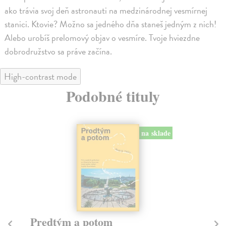
ako trávia svoj deň astronauti na medzinárodnej vesmírnej
stanici. Ktovie? Možno sa jedného dňa staneš jedným z nich!
Alebo urobíš prelomový objav o vesmíre. Tvoje hviezdne
dobrodružstvo sa práve začína.
High-contrast mode
Podobné tituly
na sklade
Predtým a potom
Mě