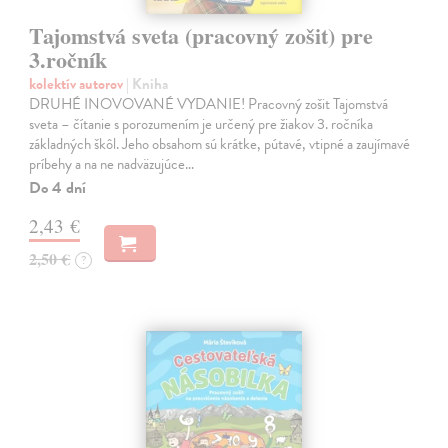
Tajomstvá sveta (pracovný zošit) pre
3.ročník
kolektív autorov
| Kniha
DRUHÉ INOVOVANÉ VYDANIE! Pracovný zošit Tajomstvá
sveta – čítanie s porozumením je určený pre žiakov 3. ročníka
základných škôl. Jeho obsahom sú krátke, pútavé, vtipné a zaujímavé
príbehy a na ne nadväzujúce…
Do 4 dní
2,43 €
2,50 €
?