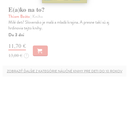
E(a)ko na to?
Thiam Beáta
| Kniha
Milé deti! Slovensko je malá a mladá krajina. A presne takí sú aj
hrdinovia tejto knihy.
Do 3 dní
11,70 €
13,00 €
?
ZOBRAZIŤ ĎALŠIE Z KATEGÓRIE NÁUČNÉ KNIHY PRE DETI DO 10 ROKOV