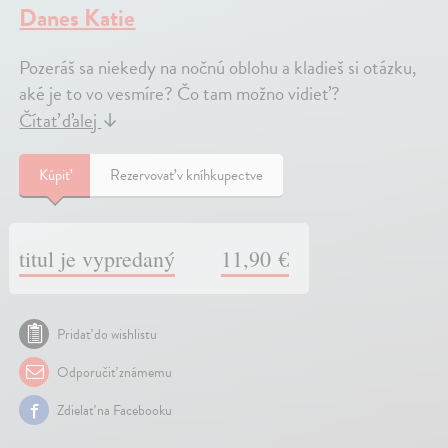
Danes Katie
Pozeráš sa niekedy na nočnú oblohu a kladieš si otázku,
aké je to vo vesmíre? Čo tam možno vidieť?
Čítať ďalej
↓
Kúpiť
Rezervovať v kníhkupectve
titul je vypredaný
11,90 €
Pridať do wishlistu
Odporučiť známemu
Zdielať na Facebooku