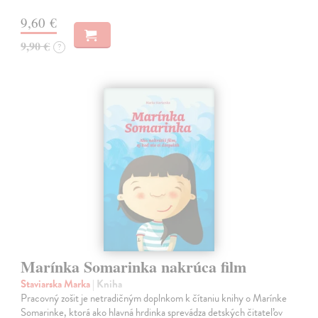
9,60 €
9,90 €
?
Marínka Somarinka nakrúca film
Staviarska Marka
| Kniha
Pracovný zošit je netradičným doplnkom k čítaniu knihy o Marínke
Somarinke, ktorá ako hlavná hrdinka sprevádza detských čitateľov