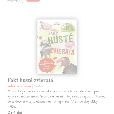
6,90 €
?
Fakt husté zvieratá
kolektív autorov
| Kniha
Možno tvoja mačka občas vykašle chumáč chlpov, alebo sa ti pes
vyváľa v niečom smradľavom, ale ver nám to je slabý čaj oproti tomu,
čo sa dozvieš v tejto úžasne nechutnej knihe! Vieš, do akej dlžky
môže…
Do 4 dní