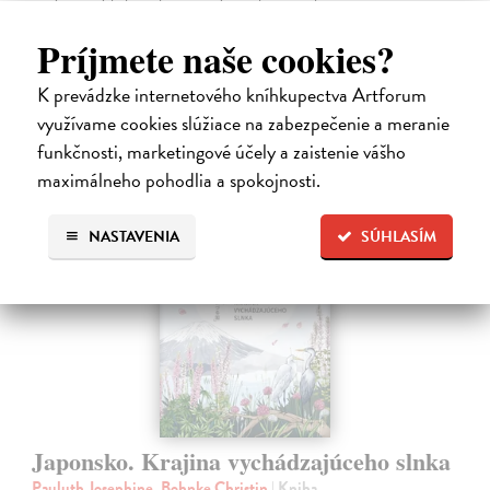
jednoduchých pokusov s bežnými predmetmi a materiálmi.
Na sklade
Príjmete naše cookies?
?
14,20 €
K prevádzke internetového kníhkupectva Artforum
14,95 €
využívame cookies slúžiace na zabezpečenie a meranie
?
funkčnosti, marketingové účely a zaistenie vášho
maximálneho pohodlia a spokojnosti.
NASTAVENIA
SÚHLASÍM
na sklade
Japonsko. Krajina vychádzajúceho slnka
Pauluth Josephine, Bohnke Christin
| Kniha