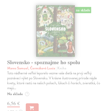
na sklade
Slovensko - spoznajme ho spolu
Marec Samuel, Čermáková Lucia
| Kniha
Toto nádherné veľké leporelo vezme vaše dieťa na prvý veľký
poznávací výlet po Slovensku. V krásne ilustrovanej prírode nájde
kvety, ktoré rastú na našich poliach, lúkach či horách, zvieratká, čo
majú…
Na sklade
?
6,56 €