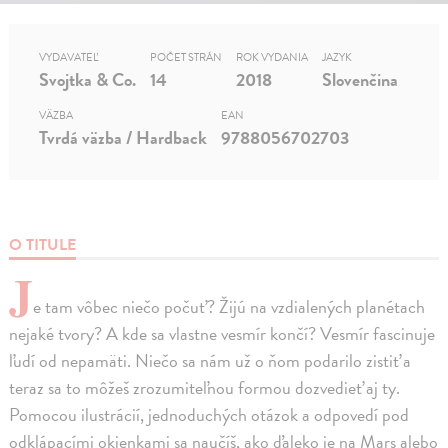
VYDAVATEĽ
POČET STRÁN
ROK VYDANIA
JAZYK
Svojtka & Co.
14
2018
Slovenčina
VÄZBA
EAN
Tvrdá väzba / Hardback
9788056702703
O TITULE
J
e tam vôbec niečo počuť? Žijú na vzdialených planétach
nejaké tvory? A kde sa vlastne vesmír končí? Vesmír fascinuje
ľudí od nepamäti. Niečo sa nám už o ňom podarilo zistiť a
teraz sa to môžeš zrozumiteľnou formou dozvedieť aj ty.
Pomocou ilustrácií, jednoduchých otázok a odpovedí pod
odklápacími okienkami sa naučíš, ako ďaleko je na Mars alebo