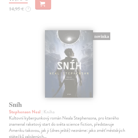
14,95 €
?
novinka
Sníh
Stephenson Neal
| Kniha
Kultovní kyberpunkový román Neala Stephensona, pro kterého
znamenal raketový start do světa science fiction, představuje
Ameriku takovou, jak ji (dnes ještě) neznáme: jako změť městských
státečků založených…