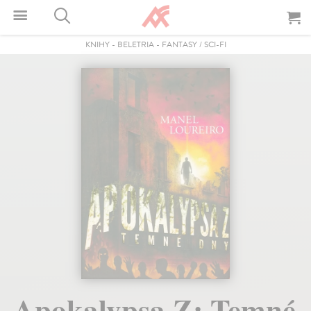
KNIHY
-
BELETRIA
-
FANTASY / SCI-FI
Apokalypsa Z: Temné