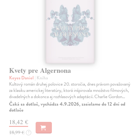
Kvety pre Algernona
Keyes Daniel
| Kniha
Kultový román druhej polovice 20. storočia, dnes právom považovaný
za klasiku americkej literatúry, ktorá inšpirovala množstvo filmových,
divadelných a dokonca aj rozhlasových adaptácií. Charlie Gordon…
Čaká sa dotlač, vychádza 4.9.2026, zasielame do 12 dní od
dotlače
18,42 €
18,99 €
?