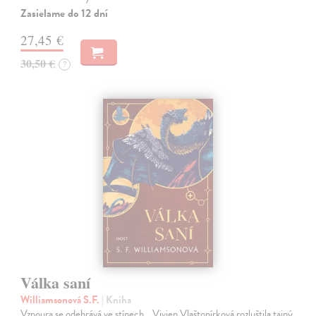
Zasielame do 12 dní
27,45 €
30,50 €
?
Válka saní
Williamsonová S.F.
| Kniha
Vzpoura se odehrává ve stínech… Vivien Vlaštopírková rozluštila tajný