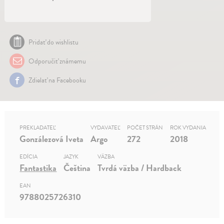
Pridať do wishlistu
Odporučiť známemu
Zdielať na Facebooku
PREKLADATEĽ
VYDAVATEĽ
POČET STRÁN
ROK VYDANIA
Gonzálezová Iveta
Argo
272
2018
EDÍCIA
JAZYK
VÄZBA
Fantastika
Čeština
Tvrdá väzba / Hardback
EAN
9788025726310