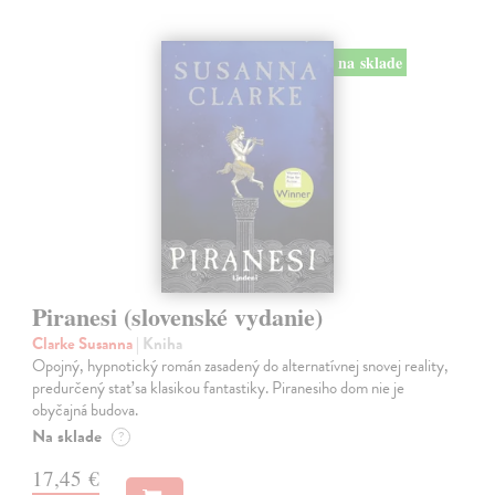
na sklade
Piranesi (slovenské vydanie)
Clarke Susanna
| Kniha
Opojný, hypnotický román zasadený do alternatívnej snovej reality,
predurčený stať sa klasikou fantastiky. Piranesiho dom nie je
obyčajná budova.
Na sklade
?
17,45 €