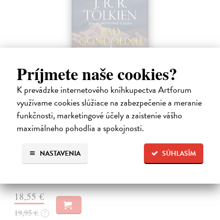
Príjmete naše cookies?
K prevádzke internetového kníhkupectva Artforum
využívame cookies slúžiace na zabezpečenie a meranie
funkčnosti, marketingové účely a zaistenie vášho
Pád Gondolinu
maximálneho pohodlia a spokojnosti.
Tolkien J.R.R.
| Kniha
Legenda o páde Gondolinu hovorí o boji dvoch najväčších mocností
NASTAVENIA
SÚHLASÍM
sveta. Zlo predstavuje Morgoth, najhorší zo všetkých, vodca
obrovských armád, ktoré riadi zo svojej železnej pevnosti.
Na sklade
?
18,55 €
19,95 €
?