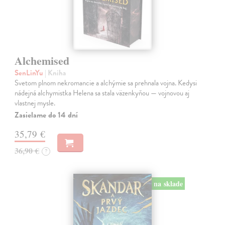
Alchemised
SenLinYu
| Kniha
Svetom plnom nekromancie a alchýmie sa prehnala vojna. Kedysi
nádejná alchymistka Helena sa stala väzenkyňou — vojnovou aj
vlastnej mysle.
Zasielame do 14 dní
35,79 €
36,90 €
?
na sklade