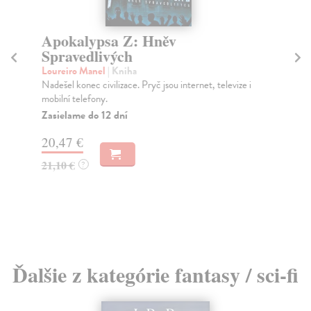
Apokalypsa Z: Hněv
T
Spravedlivých
Si
Píš
Loureiro Manel
| Kniha
Ill
Nadešel konec civilizace. Pryč jsou internet, televize i
mobilní telefony.
Za
Zasielame do 12 dní
22
20,47 €
23
21,10 €
?
Ďalšie z kategórie fantasy / sci-fi