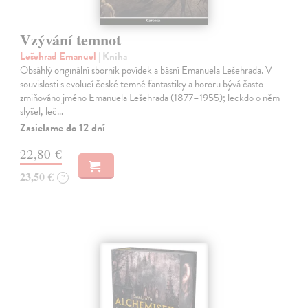
Vzývání temnot
Lešehrad Emanuel
| Kniha
Obsáhlý originální sborník povídek a básní Emanuela Lešehrada. V
souvislosti s evolucí české temné fantastiky a hororu bývá často
zmiňováno jméno Emanuela Lešehrada (1877–1955); leckdo o něm
slyšel, leč…
Zasielame do 12 dní
22,80 €
23,50 €
?