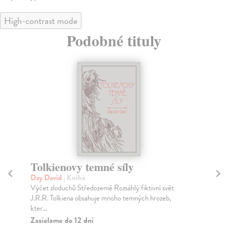
High-contrast mode
Podobné tituly
Tolkienovy temné síly
Ry
Day David
| Kniha
Ge
Výčet zloduchů Středozemě Rozsáhlý fiktivní svět
Ryt
J.R.R. Tolkiena obsahuje mnoho temných hrozeb,
brá
kter...
Do
30
Zasielame do 12 dní