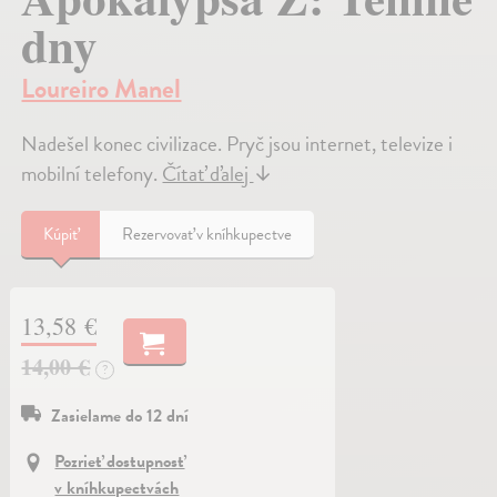
dny
Loureiro Manel
Nadešel konec civilizace. Pryč jsou internet, televize i
mobilní telefony.
Čítať ďalej
↓
Kúpiť
Rezervovať v kníhkupectve
13,58 €
14,00 €
?
Zasielame do 12 dní
Pozrieť dostupnosť
v kníhkupectvách