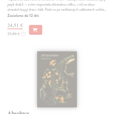
jazyk draků — a tím rozpoutala občanskou válku, v níž na obou
stranách bojují draci i lidé. Poté co po nešťastných událostech unikla…
Zasielame do 12 dní
24,51 €
25,80 €
?
Absoluce