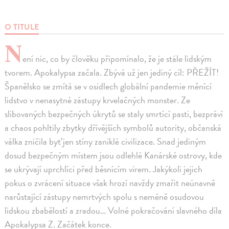
O TITULE
N
ení nic, co by člověku připomínalo, že je stále lidským
tvorem. Apokalypsa začala. Zbývá už jen jediný cíl: PŘEŽÍT!
Španělsko se zmítá se v osidlech globální pandemie měnící
lidstvo v nenasytné zástupy krvelačných monster. Ze
slibovaných bezpečných úkrytů se staly smrtící pasti, bezpráví
a chaos pohltily zbytky dřívějších symbolů autority, občanská
válka zničila byť jen stíny zaniklé civilizace. Snad jediným
dosud bezpečným místem jsou odlehlé Kanárské ostrovy, kde
se ukrývají uprchlíci před běsnícím virem. Jakýkoli jejich
pokus o zvrácení situace však hrozí navždy zmařit neúnavně
narůstající zástupy nemrtvých spolu s neméně osudovou
lidskou zbabělostí a zradou… Volné pokračování slavného díla
Apokalypsa Z. Začátek konce.