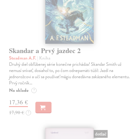
Skandar a Prvý jazdec 2
Steadman A.F.
| Kniha
Druhý diel obľúbenej série konečne prichádza! Skandar Smith už
nemusí snívať, dosiahol to, po čom odnepamäti túžil: Jazdí na
jednorožcovi a učí sa používať mágiu donedávna zakázaného elementu.
Prvý ročník…
Na sklade
?
17,36 €
17,90 €
?
dotlač