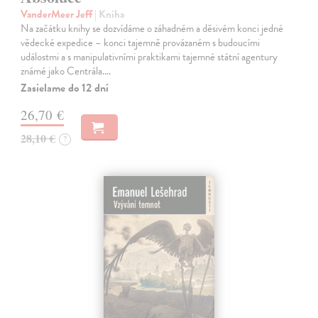
VanderMeer Jeff
| Kniha
Na začátku knihy se dozvídáme o záhadném a děsivém konci jedné
vědecké expedice – konci tajemně provázaném s budoucími
událostmi a s manipulativními praktikami tajemné státní agentury
známé jako Centrála.…
Zasielame do 12 dní
26,70 €
28,10 €
?