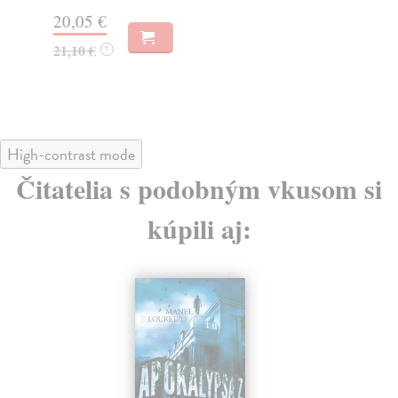
12
20,05 €
12
21,10 €
?
High-contrast mode
Čitatelia s podobným vkusom si
kúpili aj: