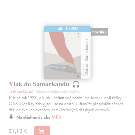
E-AUDIO
novinka
Vlak do Samarkandu
Jachina Guzel
| Elektronická audiokniha
Píše se rok 1923, v Rusku definitivně zvítězili bolševici a lepší zítřky.
O kolik lepší ty zítřky jsou, se na vlastní kůži může přesvědčit pět set
dětí od dvou do dvanácti let z kazaňských dětských domovů…
Na stiahnutie ako
MP3
21,12 €