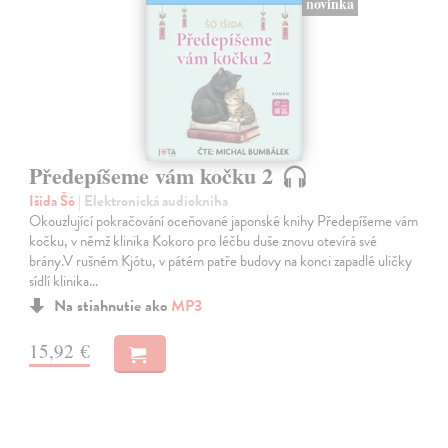
novinka
Předepíšeme vám kočku 2
Išida Šó
| Elektronická audiokniha
Okouzlující pokračování oceňované japonské knihy Předepíšeme vám
kočku, v němž klinika Kokoro pro léčbu duše znovu otevírá své
brány.V rušném Kjótu, v pátém patře budovy na konci zapadlé uličky
sídlí klinika…
Na stiahnutie ako
MP3
15,92 €