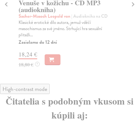
Venuše v kožichu - CD MP3
P
(audiokniha)
C
Sacher-Masoch Leopold von
| Audiokniha na CD
Ke
Klasické erotické dílo autora, jemuž vděčí
Pře
masochismus za své jméno. Strhující hra sexuální
nad
přitažli...
Za
Zasielame do 12 dní
16
18,24 €
17
18,80 €
?
High-contrast mode
Čitatelia s podobným vkusom si
kúpili aj: