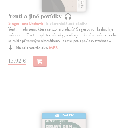
Yentl a jiné povídky
Singer Isaac Bashevis
| Elektronická audiokniha
Yentl, mladá žena, která se vzpírá tradici.V Singerových knihách je
každodenní život propleten zázraky, realita je utkaná ze snů a minulost
se mísí s přítomným okamžikem. Takové jsou i povídky z tohoto…
Na stiahnutie ako
MP3
15,92 €
E-AUDIO