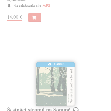
Na stiahnutie ako
MP3
14,00 €
E-AUDIO
Šestnáct stromů na Sommě