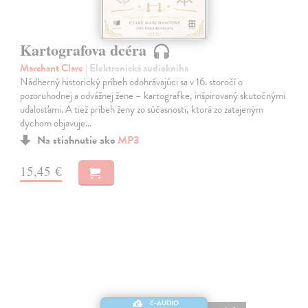
Kartografova dcéra
Marchant Clare
| Elektronická audiokniha
Nádherný historický príbeh odohrávajúci sa v 16. storočí o
pozoruhodnej a odvážnej žene – kartografke, inšpirovaný skutočnými
udalosťami. A tiež príbeh ženy zo súčasnosti, ktorá zo zatajeným
dychom objavuje…
Na stiahnutie ako
MP3
15,45 €
E-AUDIO