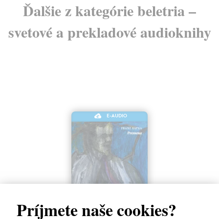
Ďalšie z kategórie beletria –
svetové a prekladové audioknihy
E-AUDIO
Premena
Príjmete naše cookies?
Franz Kafka
| Elektronická audiokniha