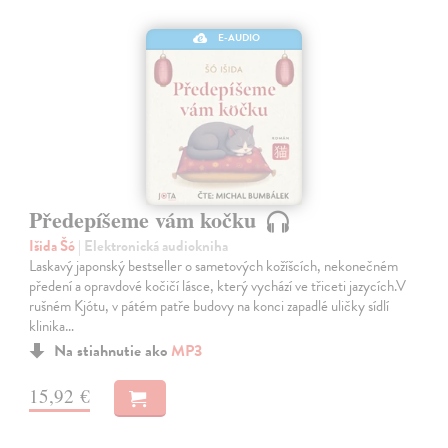
E-AUDIO
Předepíšeme vám kočku
Išida Šó
| Elektronická audiokniha
Laskavý japonský bestseller o sametových kožíšcích, nekonečném
předení a opravdové kočičí lásce, který vychází ve třiceti jazycích.V
rušném Kjótu, v pátém patře budovy na konci zapadlé uličky sídlí
klinika…
Na stiahnutie ako
MP3
15,92 €