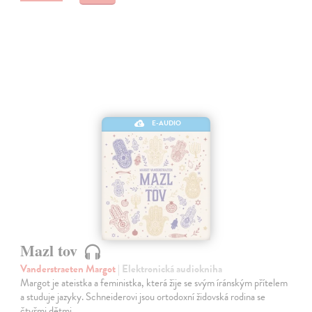
E-AUDIO
Mazl tov
Vanderstraeten Margot
| Elektronická audiokniha
Margot je ateistka a feministka, která žije se svým íránským přítelem
a studuje jazyky. Schneiderovi jsou ortodoxní židovská rodina se
čtyřmi dětmi.