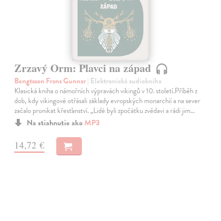
Zrzavý Orm: Plavci na západ
Bengtsson Frans Gunnar
| Elektronická audiokniha
Klasická kniha o námořních výpravách vikingů v 10. století.Příběh z
dob, kdy vikingové otřásali základy evropských monarchií a na sever
začalo pronikat křesťanství. „Lidé byli zpočátku zvědavi a rádi jim…
Na stiahnutie ako
MP3
14,72 €