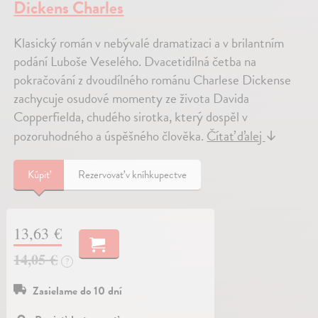
Dickens Charles
Klasický román v nebývalé dramatizaci a v brilantním
podání Luboše Veselého. Dvacetidílná četba na
pokračování z dvoudílného románu Charlese Dickense
zachycuje osudové momenty ze života Davida
Copperfielda, chudého sirotka, který dospěl v
pozoruhodného a úspěšného člověka.
Čítať ďalej
↓
Kúpiť
Rezervovať v kníhkupectve
13,63 €
14,05 €
?
Zasielame do 10 dní