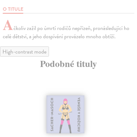
O TITULE
A
čkoliv zažil po úmrtí rodičů nepřízeň, pronásledující ho
celé dětství, a jeho dospívání provázelo mnoho obtíží.
High-contrast mode
Podobné tituly