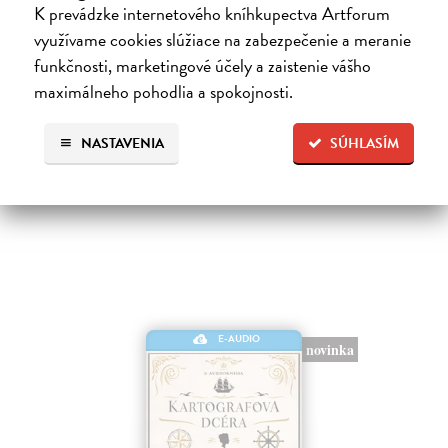
K prevádzke internetového kníhkupectva Artforum
Notoricky známa poviedka Franza Kafku z roku 1915, v ktorej sa
využívame cookies slúžiace na zabezpečenie a meranie
obchodný cestujúci Gregor Samsa jedného rána prebudí v posteli ako
„odporný hmyz“.Je to príbeh premeny bez zľutovania či prílišného
funkčnosti, marketingové účely a zaistenie vášho
súcitu…
maximálneho pohodlia a spokojnosti.
Na stiahnutie ako
MP3
NASTAVENIA
SÚHLASÍM
7,00 €
E-AUDIO
novinka