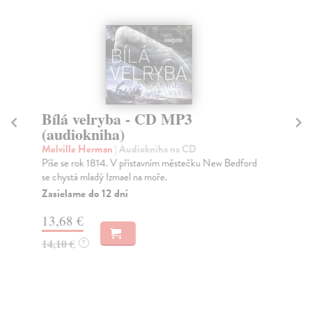
Bílá velryba - CD MP3
V
(audiokniha)
(
Melville Herman
| Audiokniha na CD
Sa
Píše se rok 1814. V přístavním městečku New Bedford
Kla
se chystá mladý Izmael na moře.
mas
přit
Zasielame do 12 dní
Za
13,68 €
18
14,10 €
?
18