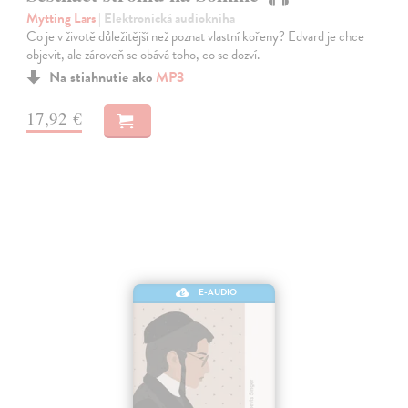
Mytting Lars
| Elektronická audiokniha
Co je v životě důležitější než poznat vlastní kořeny? Edvard je chce
objevit, ale zároveň se obává toho, co se dozví.
Na stiahnutie ako
MP3
17,92 €
E-AUDIO