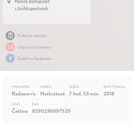
Pozrieť dostupnosť
v kníhkupectvách
Pridať do wishlistu
Odporučiť známemu
Zdielať na Facebooku
VYDAVATEĽ
VERZIA
DĹŽKA
ROK VYDANIA
Radioservis
Neskrátená
7 hod. 53 min.
2018
ZVUK
EAN
Čeština
8590236097520