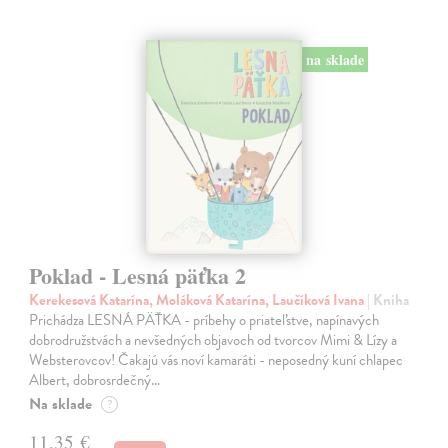
na sklade
Poklad - Lesná päťka 2
Kerekesová Katarína, Moláková Katarína, Laučíková Ivana
| Kniha
Prichádza LESNÁ PÄŤKA - príbehy o priateľstve, napínavých
dobrodružstvách a nevšedných objavoch od tvorcov Mimi & Lízy a
Websterovcov! Čakajú vás noví kamaráti - neposedný kuní chlapec
Albert, dobrosrdečný…
Na sklade
?
11,35 €