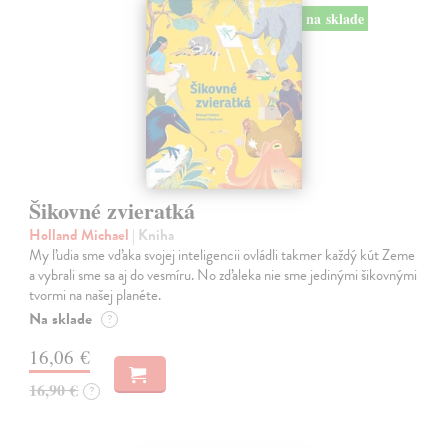
na sklade
Šikovné zvieratká
Holland Michael
| Kniha
My ľudia sme vďaka svojej inteligencii ovládli takmer každý kút Zeme
a vybrali sme sa aj do vesmíru. No zďaleka nie sme jedinými šikovnými
tvormi na našej planéte.
Na sklade
?
16,06 €
16,90 €
?