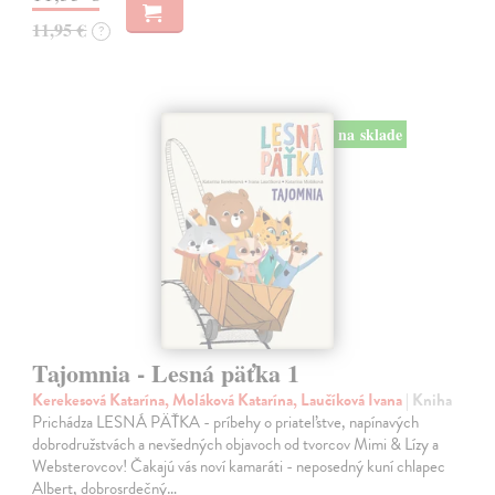
11,95 €
?
na sklade
Tajomnia - Lesná päťka 1
Kerekesová Katarína, Moláková Katarína, Laučíková Ivana
| Kniha
Prichádza LESNÁ PÄŤKA - príbehy o priateľstve, napínavých
dobrodružstvách a nevšedných objavoch od tvorcov Mimi & Lízy a
Websterovcov! Čakajú vás noví kamaráti - neposedný kuní chlapec
Albert, dobrosrdečný…