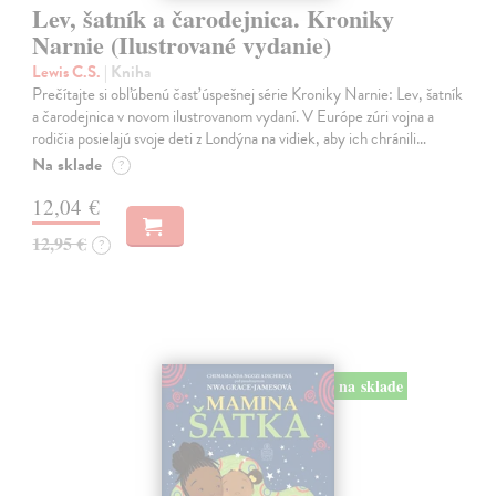
Lev, šatník a čarodejnica. Kroniky
Narnie (Ilustrované vydanie)
Lewis C.S.
| Kniha
Prečítajte si obľúbenú časť úspešnej série Kroniky Narnie: Lev, šatník
a čarodejnica v novom ilustrovanom vydaní. V Európe zúri vojna a
rodičia posielajú svoje deti z Londýna na vidiek, aby ich chránili…
Na sklade
?
12,04 €
12,95 €
?
na sklade