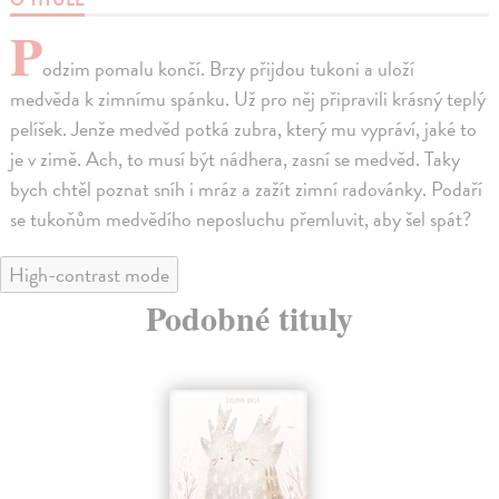
P
odzim pomalu končí. Brzy přijdou tukoni a uloží
medvěda k zimnímu spánku. Už pro něj připravili krásný teplý
pelíšek. Jenže medvěd potká zubra, který mu vypráví, jaké to
je v zimě. Ach, to musí být nádhera, zasní se medvěd. Taky
bych chtěl poznat sníh i mráz a zažít zimní radovánky. Podaří
se tukoňům medvědího neposluchu přemluvit, aby šel spát?
High-contrast mode
Podobné tituly