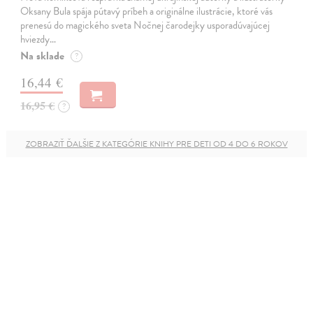
Oksany Bula spája pútavý príbeh a originálne ilustrácie, ktoré vás
prenesú do magického sveta Nočnej čarodejky usporadúvajúcej
hviezdy…
Na sklade
?
16,44 €
16,95 €
?
ZOBRAZIŤ ĎALŠIE Z KATEGÓRIE KNIHY PRE DETI OD 4 DO 6 ROKOV