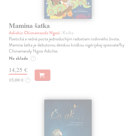
Mamina šatka
Adichie Chimamanda Ngozi
| Kniha
Poetická a nežná pocta jednoduchým radostiam rodinného života.
Mamina šatka je debutovou detskou knižkou nigérijskej spisovateľky
Chimamandy Ngozi Adichie.
Na sklade
?
14,25 €
15,00 €
?