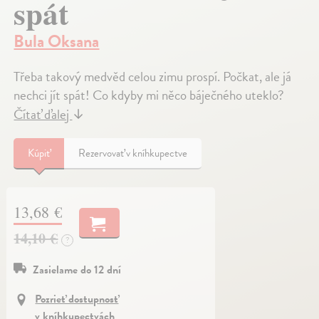
spát
Bula Oksana
Třeba takový medvěd celou zimu prospí. Počkat, ale já
nechci jít spát! Co kdyby mi něco báječného uteklo?
Čítať ďalej
↓
Kúpiť
Rezervovať v kníhkupectve
13,68 €
14,10 €
?
Zasielame do 12 dní
Pozrieť dostupnosť
v kníhkupectvách