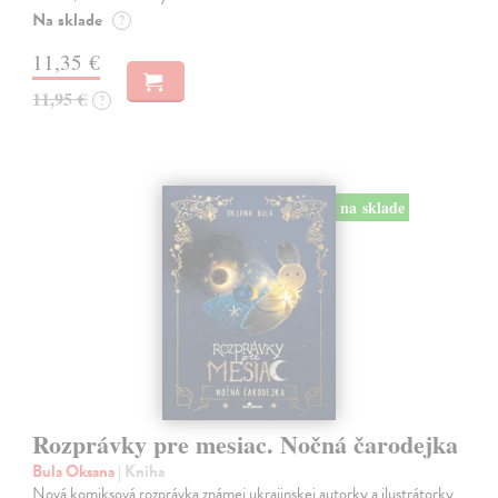
Na sklade
?
11,35 €
11,95 €
?
na sklade
Rozprávky pre mesiac. Nočná čarodejka
Bula Oksana
| Kniha
Nová komiksová rozprávka známej ukrajinskej autorky a ilustrátorky