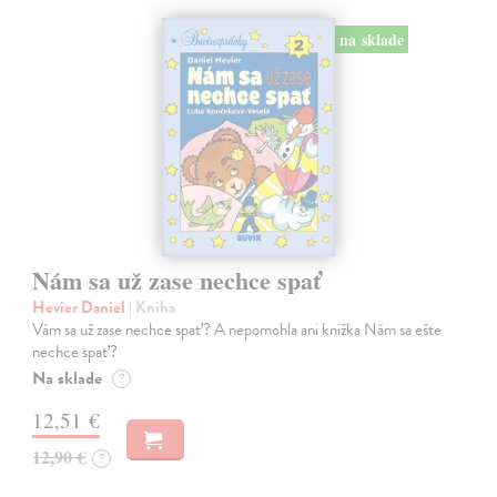
na sklade
Nám sa už zase nechce spať
Hevier Daniel
| Kniha
Vám sa už zase nechce spať? A nepomohla ani knižka Nám sa ešte
nechce spať?
Na sklade
?
12,51 €
12,90 €
?