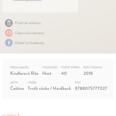
Pridať do wishlistu
Odporučiť známemu
Zdielať na Facebooku
PREKLADATEĽ
VYDAVATEĽ
POČET STRÁN
ROK VYDANIA
Kindlerová Rita
Host
40
2018
JAZYK
VÄZBA
EAN
Čeština
Tvrdá väzba / Hardback
9788075777027
O TITULE