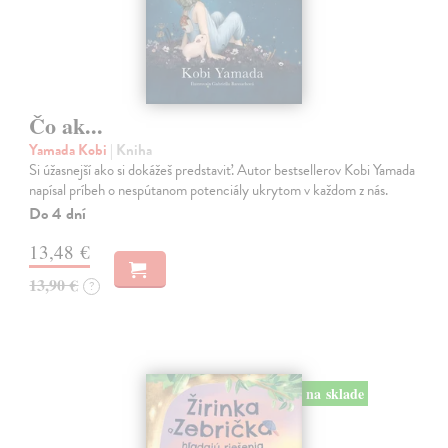
Čo ak...
Yamada Kobi
| Kniha
Si úžasnejší ako si dokážeš predstaviť. Autor bestsellerov Kobi Yamada
napísal príbeh o nespútanom potenciály ukrytom v každom z nás.
Do 4 dní
13,48 €
13,90 €
?
na sklade