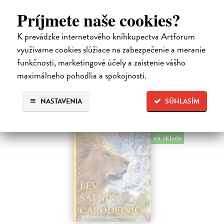
Dúbravský Andrej
| Kniha
Príjmete naše cookies?
Alica je zvedavá mačka, ktorá býva so zvedavým Andrejom. Obaja sú
fascinovaní ríšou hmyzu.
K prevádzke internetového kníhkupectva Artforum
Na sklade
?
využívame cookies slúžiace na zabezpečenie a meranie
28,03 €
funkčnosti, marketingové účely a zaistenie vášho
maximálneho pohodlia a spokojnosti.
28,90 €
?
NASTAVENIA
SÚHLASÍM
na sklade