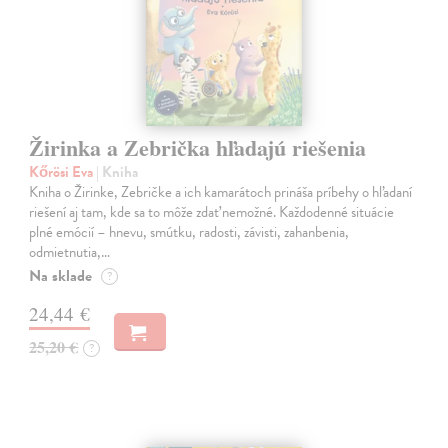
Žirinka a Zebrička hľadajú riešenia
Kőrösi Eva
| Kniha
Kniha o Žirinke, Zebričke a ich kamarátoch prináša príbehy o hľadaní
riešení aj tam, kde sa to môže zdať nemožné. Každodenné situácie
plné emócií – hnevu, smútku, radosti, závisti, zahanbenia,
odmietnutia,…
Na sklade
?
24,44 €
25,20 €
?