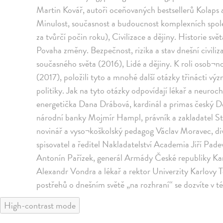
Martin Kovář, autoři oceňovaných bestsellerů Kolaps a 
Minulost, současnost a budoucnost komplexních spole
za tvůrčí počin roku), Civilizace a dějiny. Historie s
Povaha změny. Bezpečnost, rizika a stav dnešní civili
současného světa (2016), Lidé a dějiny. K roli osob¬nos
(2017), položili tyto a mnohé další otázky třinácti 
politiky. Jak na tyto otázky odpovídají lékař a neuroc
energetička Dana Drábová, kardinál a primas český 
národní banky Mojmír Hampl, právník a zakladatel St
novinář a vyso¬koškolský pedagog Václav Moravec, di
spisovatel a ředitel Nakladatelství Academia Jiří Padev
Antonín Pařízek, generál Armády České republiky Kare
Alexandr Vondra a lékař a rektor Univerzity Karlovy
postřehů o dnešním světě „na rozhraní“ se dozvíte v té
High-contrast mode