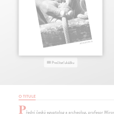
Prečítať ukážku
O TITULE
P
řední český egyptolog a archeolog, profesor Mirosl