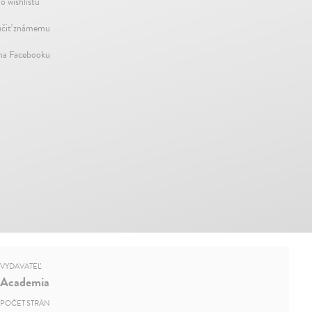
o wishlistu
čiť známemu
 na Facebooku
VYDAVATEĽ
Academia
POČET STRÁN