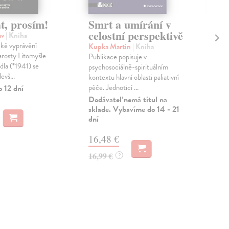
t, prosím!
Smrt a umírání v
Hu
celostní perspektivě
ze
av
| Kniha
Ná
ké vyprávění
Kupka Martin
| Kniha
(1
arosty Litomyšle
Publikace popisuje v
dla (*1941) se
Ja
psychosociálně-spirituálním
evš...
kontextu hlavní oblasti paliativní
Mus
péče. Jednoticí ...
o 12 dní
Pro
Dodávateľ nemá titul na
sbí
sklade. Vybavíme do 14 - 21
pře
dní
osob
Zas
16,48 €
17
16,99 €
?
18,