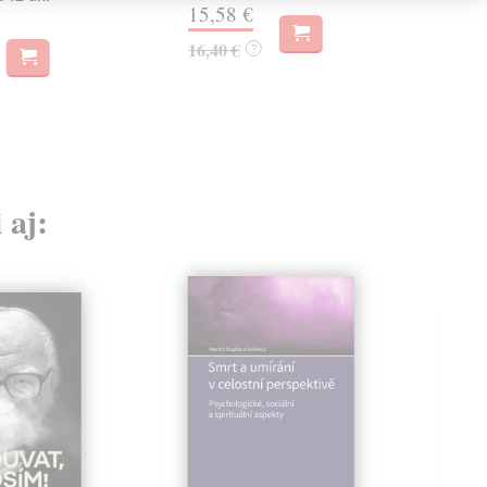
15,58 €
16,40 €
?
 aj: