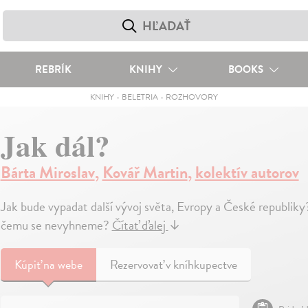
REBRÍK
KNIHY
BOOKS
KNIHY
-
BELETRIA
-
ROZHOVORY
Jak dál?
Bárta Miroslav
,
Kovář Martin
,
kolektív autorov
Jak bude vypadat další vývoj světa, Evropy a České republi
čemu se nevyhneme?
Čítať ďalej
↓
Kúpiť
na webe
Rezervovať v kníhkupectve