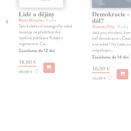
Lidé a dějiny
Demokracie - 
dál?
Bárta Miroslav
| Kniha
Tato kolektivní monografie volně
Outrata Filip
| Kniha
navazuje na předchozí dvě
Jaká jsou ohrožení, kte
úspěšné publikace Kolaps a
e
čelí demokracie v Česk
regenerace: Ce...
a ve světě? Na často a 
znepokojen...
Zasielame do 12 dní
Zasielame do 14 dní
38,80 €
16,00 €
40,00 €
?
16,49 €
?