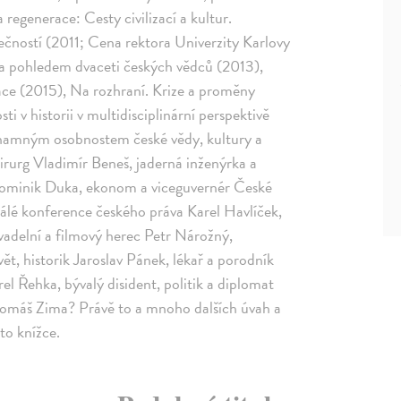
regenerace: Cesty civilizací a kultur.
čností (2011; Cena rektora Univerzity Karlovy
věta pohledem dvaceti českých vědců (2013),
zace (2015), Na rozhraní. Krize a proměny
ti v historii v multidisciplinární perspektivě
významným osobnostem české vědy, kultury a
hirurg Vladimír Beneš, jaderná inženýrka a
Dominik Duka, ekonom a viceguvernér České
álé konference českého práva Karel Havlíček,
vadelní a filmový herec Petr Nárožný,
ět, historik Jaroslav Pánek, lékař a porodník
l Řehka, bývalý disident, politik a diplomat
 Tomáš Zima? Právě to a mnoho dalších úvah a
to knížce.