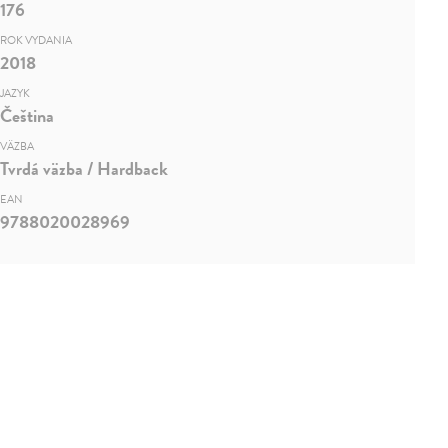
176
ROK VYDANIA
2018
JAZYK
Čeština
VÄZBA
Tvrdá väzba / Hardback
EAN
9788020028969