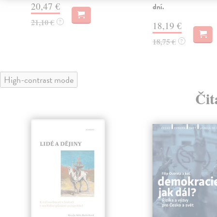
20,47 €
dní.
21,10 €
?
18,19 €
18,75 €
?
High-contrast mode
Čit