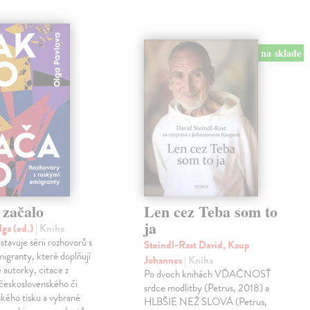
na sklade
 začalo
Len cez Teba som to
ja
lga (ed.)
| Kniha
stavuje sérii rozhovorů s
Steindl-Rast David, Kaup
igranty, které doplňují
Johannes
| Kniha
autorky, citace z
Po dvoch knihách VĎAČNOSŤ
československého či
srdce modlitby (Petrus, 2018) a
ského tisku a vybrané
HLBŠIE NEŽ SLOVÁ (Petrus,