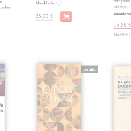
fotografie
ém
Na sklade
?
Stěžejní…
 osobní
Zasielame
25,00 €
15,58 
16,40 €
novinka