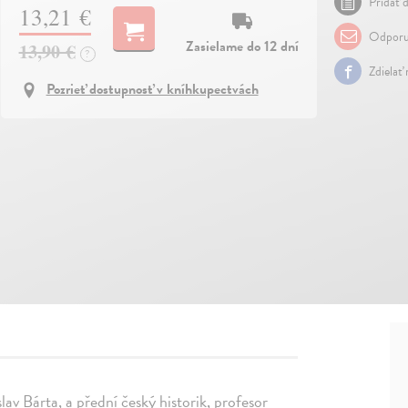
Pridať d
13,21 €
Odporu
Zasielame do 12 dní
13,90 €
?
Zdielať
Pozrieť dostupnosť v kníhkupectvách
av Bárta, a přední český historik, profesor