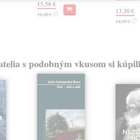
15,58 €
13,30 €
16,40 €
?
14,00 €
?
atelia s podobným vkusom si kúpili