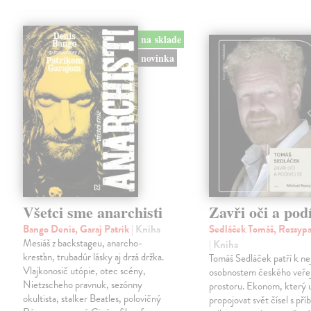
na sklade
novinka
Všetci sme anarchisti
Zavři oči a podí
Bango Denis, Garaj Patrik
| Kniha
Sedláček Tomáš, Rozsypa
Mesiáš z backstageu, anarcho-
| Kniha
kresťan, trubadúr lásky aj drzá držka.
Tomáš Sedláček patří k nej
Vlajkonosič utópie, otec scény,
osobnostem českého veře
Nietzscheho pravnuk, sezónny
prostoru. Ekonom, který 
okultista, stalker Beatles, polovičný
propojovat svět čísel s pří