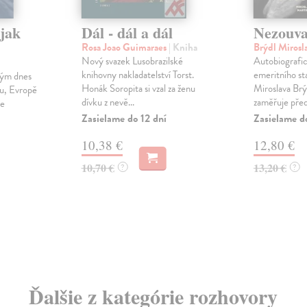
jak
Dál - dál a dál
Nezouva
Rosa Joao Guimaraes
| Kniha
Brýdl Mirosl
Nový svazek Lusobrazilské
Autobiografic
knihovny nakladatelství Torst.
emeritního st
rým dnes
Honák Soropita si vzal za ženu
Miroslava Brý
u, Evropě
dívku z nevě...
zaměřuje před
se
Zasielame do 12 dní
Zasielame d
10,38 €
12,80 €
10,70 €
13,20 €
?
?
Ďalšie z kategórie rozhovory