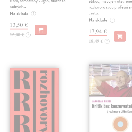
Róm, samozvaný Cigán, filozof zo
etikou, mapuje v otevřen
zadných…
rozhovoru svou profesní a
cestu.
Na sklade
?
Na sklade
?
13,50 €
17,94 €
15,00 €
?
18,49 €
?