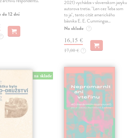
 z archivu respondentů.
2021) vychádza v slovenskom jazyku
autorova tretia. "Len cez Teba som
 do 12 dní
to ja", tento citát amerického
básnika E. E. Cummingsa…
€
Na sklade
?
?
16,15 €
17,00 €
?
na sklade