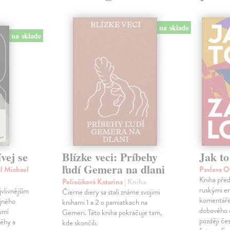
na sklade
na sklade
vej se
Blízke veci: Príbehy
Jak to
ľudí Gemera na dlani
l Michael
Pavlova O
Kniha před
Poliačiková Katarína
| Kniha
ruskými em
vlivnějším
Čierne diery sa stali známe svojimi
komentáře 
jného
knihami 1 a 2 o pamiatkach na
dobového 
umí
Gemeri. Táto kniha pokračuje tam,
později če
běhy a
kde skončili.