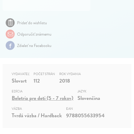
Pridať do wishlistu
Odporučiť známemu
Zdielať na Facebooku
VYDAVATEĽ
POČET STRÁN
ROK VYDANIA
Slovart
112
2018
EDÍCIA
JAZYK
Beletria pre deti (5 - 7 rokov)
Slovenčina
VÄZBA
EAN
Tvrdá väzba / Hardback
9788055633954