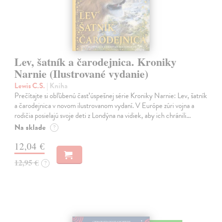
Lev, šatník a čarodejnica. Kroniky
Narnie (Ilustrované vydanie)
Lewis C.S.
| Kniha
Prečítajte si obľúbenú časť úspešnej série Kroniky Narnie: Lev, šatník
a čarodejnica v novom ilustrovanom vydaní. V Európe zúri vojna a
rodičia posielajú svoje deti z Londýna na vidiek, aby ich chránili…
Na sklade
?
12,04 €
12,95 €
?