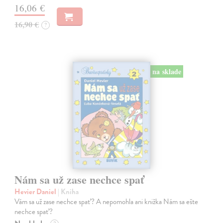
16,06 €
16,90 €
?
na sklade
Nám sa už zase nechce spať
Hevier Daniel
| Kniha
Vám sa už zase nechce spať? A nepomohla ani knižka Nám sa ešte
nechce spať?