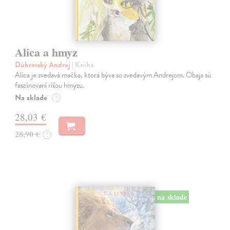
Alica a hmyz
Dúbravský Andrej
| Kniha
Alica je zvedavá mačka, ktorá býva so zvedavým Andrejom. Obaja sú
fascinovaní ríšou hmyzu.
Na sklade
?
28,03 €
28,90 €
?
na sklade