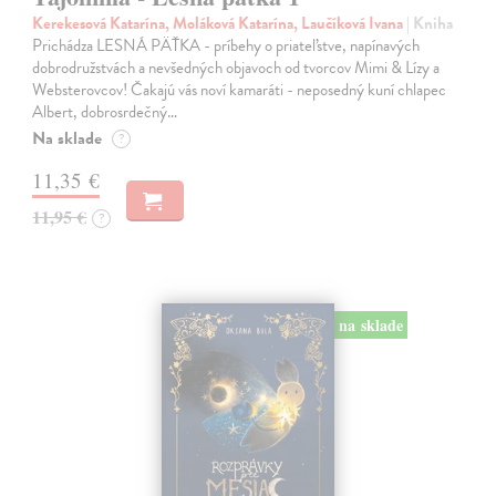
Kerekesová Katarína, Moláková Katarína, Laučíková Ivana
| Kniha
Prichádza LESNÁ PÄŤKA - príbehy o priateľstve, napínavých
dobrodružstvách a nevšedných objavoch od tvorcov Mimi & Lízy a
Websterovcov! Čakajú vás noví kamaráti - neposedný kuní chlapec
Albert, dobrosrdečný…
Na sklade
?
11,35 €
11,95 €
?
na sklade