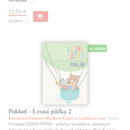
Na sklade
?
12,51 €
12,90 €
?
na sklade
Poklad - Lesná päťka 2
Kerekesová Katarína, Moláková Katarína, Laučíková Ivana
| Kniha
Prichádza LESNÁ PÄŤKA - príbehy o priateľstve, napínavých
dobrodružstvách a nevšedných objavoch od tvorcov Mimi & Lízy a