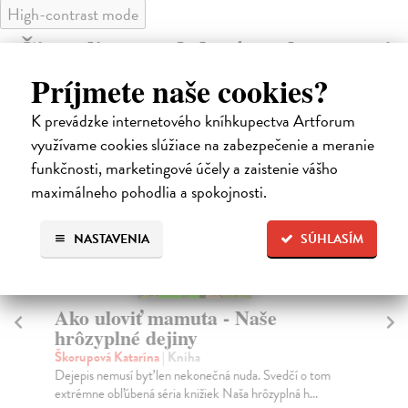
High-contrast mode
Čitatelia s podobným vkusom si
Príjmete naše cookies?
kúpili aj:
K prevádzke internetového kníhkupectva Artforum
využívame cookies slúžiace na zabezpečenie a meranie
funkčnosti, marketingové účely a zaistenie vášho
maximálneho pohodlia a spokojnosti.
NASTAVENIA
SÚHLASÍM
Ako uloviť mamuta - Naše
P
hrôzyplné dejiny
Iva
Poč
Škorupová Katarína
| Kniha
výr
Dejepis nemusí byť len nekonečná nuda. Svedčí o tom
extrémne obľúbená séria knižiek Naša hrôzyplná h...
Do