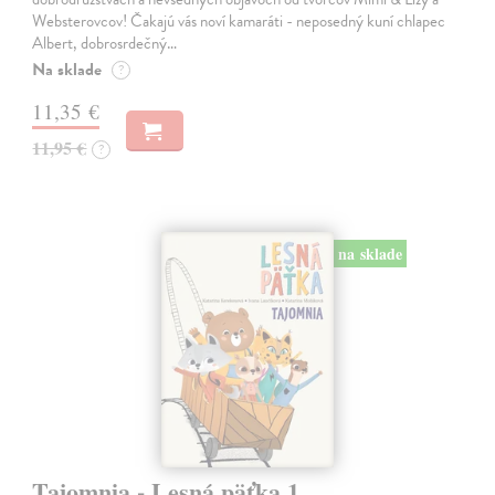
Websterovcov! Čakajú vás noví kamaráti - neposedný kuní chlapec
Albert, dobrosrdečný…
Na sklade
?
11,35 €
11,95 €
?
na sklade
Tajomnia - Lesná päťka 1