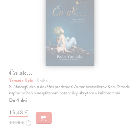
Čo ak...
Yamada Kobi
| Kniha
Si úžasnejší ako si dokážeš predstaviť. Autor bestsellerov Kobi Yamada
napísal príbeh o nespútanom potenciály ukrytom v každom z nás.
Do 4 dní
13,48 €
13,90 €
?