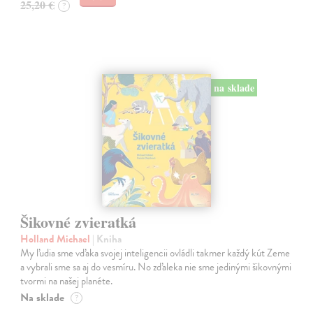
25,20 €
?
na sklade
Šikovné zvieratká
Holland Michael
| Kniha
My ľudia sme vďaka svojej inteligencii ovládli takmer každý kút Zeme
a vybrali sme sa aj do vesmíru. No zďaleka nie sme jedinými šikovnými
tvormi na našej planéte.
Na sklade
?