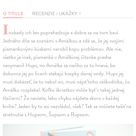
O TITULE
RECENZIE / UKÁŽKY
1
I
nokedy ich len poprehadzuje a dobre sa na tom baví.
Jedného dňa sa zoznámi s Amálkou a zdá sa, že jej svojimi
písmenkovými kúskami narobil kopu problémov. Ale nie,
všetko je inak, písmenká v Amálkinej čítanke predsa
nevymenil Hups, no Amálka sa naňho za to hnevá, ba
dokonca jej po lícach stekajú kvapky slanej vody. Hups jej
musí dokázať, že to nebol on, musí nájsť toho záškodníka, čo
Amálku rozplakal. Koľko škriatkov môže byť v takej jednej
tlačiarni? Že neviete, lebo chybu nájdete skoro v každej
knihe? Jeden by to asi nezvládol, však? Tak sa môžete tešiť na
stretnutie s Hupsom, Šupsom a Rupsom.