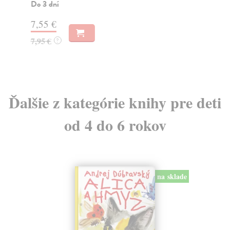
Do 3 dní
28
7,55 €
29
7,95 €
?
Ďalšie z kategórie knihy pre deti
od 4 do 6 rokov
na sklade