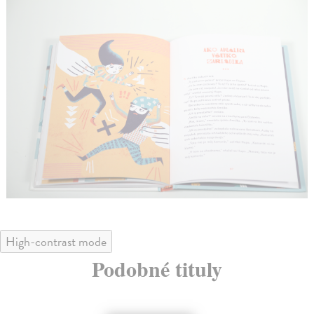
High-contrast mode
Podobné tituly