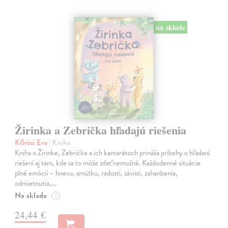
na sklade
Žirinka a Zebrička hľadajú riešenia
Kőrösi Eva
| Kniha
Kniha o Žirinke, Zebričke a ich kamarátoch prináša príbehy o hľadaní
riešení aj tam, kde sa to môže zdať nemožné. Každodenné situácie
plné emócií – hnevu, smútku, radosti, závisti, zahanbenia,
odmietnutia,…
Na sklade
?
24,44 €