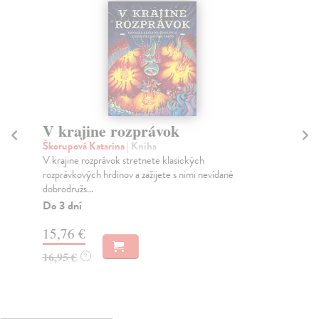
V krajine rozprávok
M
Škorupová Katarína
| Kniha
Kra
V krajine rozprávok stretnete klasických
Pre
rozprávkových hrdinov a zažijete s nimi nevídané
pre
dobrodružs...
Na
Do 3 dní
14
15,76 €
14
16,95 €
?