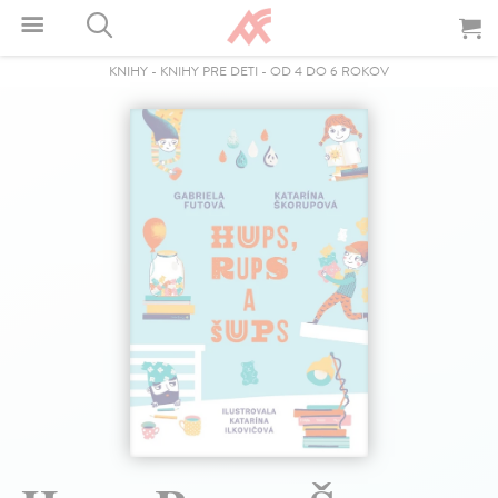
KNIHY
-
KNIHY PRE DETI
-
OD 4 DO 6 ROKOV