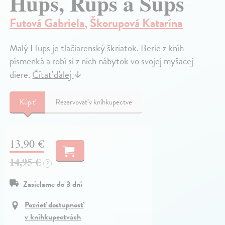
Hups, Rups a Šups
Futová Gabriela
,
Škorupová Katarína
Malý Hups je tlačiarenský škriatok. Berie z kníh
písmenká a robí si z nich nábytok vo svojej myšacej
diere.
Čítať ďalej
↓
Kúpiť
Rezervovať v kníhkupectve
13,90 €
14,95 €
?
Zasielame do 3 dní
Pozrieť dostupnosť
v kníhkupectvách