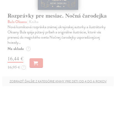
Rozprávky pre mesiac. Nočná čarodejka
Bula Oksana
| Kniha
Nová komiksová rozprávka známej ukrajinskej autorky a ilustrátorky
Oksany Bula spája pútavý príbeh a originálne ilustrácie, ktoré vás
prenesú do magického sveta Nočnej čarodejky usporadúvajúcej
hviezdy…
Na sklade
?
16,44 €
16,95 €
?
ZOBRAZIŤ ĎALŠIE Z KATEGÓRIE KNIHY PRE DETI OD 4 DO 6 ROKOV