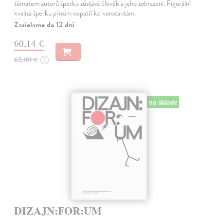
tématem autorů šperku zůstává člověk a jeho zobrazení. Figurální
kvalita šperku přitom nepatří ke konstantám.
Zasielame do 12 dní
60,14 €
62,00 €
?
na sklade
DIZAJN:FOR:UM