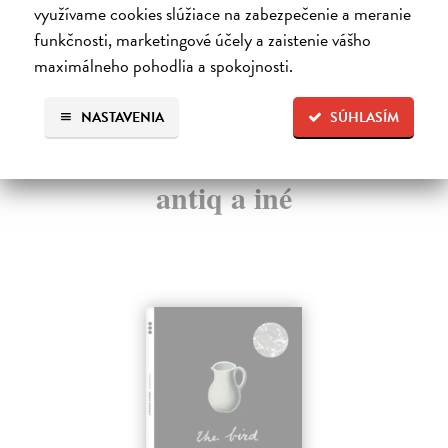
využívame cookies slúžiace na zabezpečenie a meranie
19
24,50 €
?
funkčnosti, marketingové účely a zaistenie vášho
maximálneho pohodlia a spokojnosti.
NASTAVENIA
SÚHLASÍM
Ďalšie z kategórie design, móda,
antiq a iné