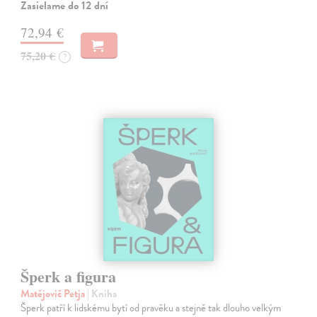
Zasielame do 12 dní
72,94 €
75,20 €
?
Šperk a figura
Matějovič Petja
| Kniha
Šperk patří k lidskému bytí od pravěku a stejně tak dlouho velkým