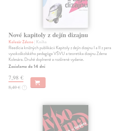
Nové kapitoly z dejín dizajnu
Kolesár Zdeno
| Kniha
Reedícia knižných publikácii Kapitoly z dejín dizajnu I a II z pera
vysokoškolského pedagóga VŠVU a teoretika dizajnu Zdena
Kolesára. Druhé doplnené a rozšírené vydanie.
Zasielame do 14 dní
7,98 €
8,40 €
?