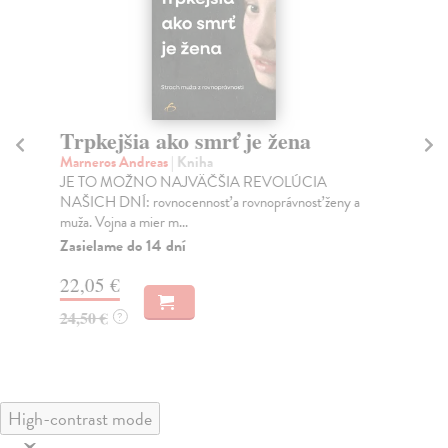
Trpkejšia ako smrť je žena
P
Marneros Andreas
| Kniha
Bor
JE TO MOŽNO NAJVÄČŠIA REVOLÚCIA
Tát
NAŠICH DNÍ: rovnocennosť a rovnoprávnosť ženy a
Bor
muža. Vojna a mier m...
Na
Zasielame do 14 dní
18
22,05 €
19
24,50 €
?
High-contrast mode