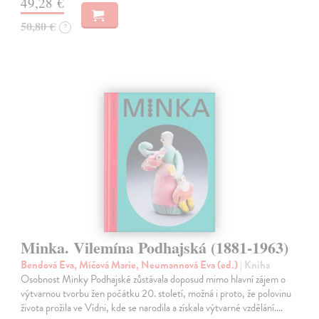
49,28 €
50,80 €
?
Minka. Vilemína Podhajská (1881-1963)
Bendová Eva, Míčová Marie, Neumannová Eva (ed.)
| Kniha
Osobnost Minky Podhajské zůstávala doposud mimo hlavní zájem o
výtvarnou tvorbu žen počátku 20. století, možná i proto, že polovinu
života prožila ve Vídni, kde se narodila a získala výtvarné vzdělání.…