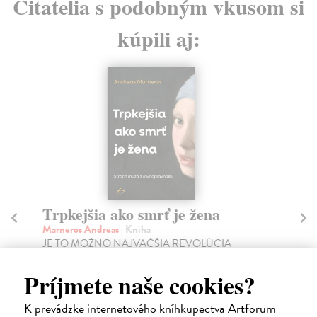
Čitatelia s podobným vkusom si
kúpili aj:
Trpkejšia ako smrť je žena
P
Marneros Andreas
| Kniha
Bor
JE TO MOŽNO NAJVÄČŠIA REVOLÚCIA
Tát
NAŠICH DNÍ: rovnocennosť a rovnoprávnosť ženy a
Bor
muža. Vojna a mier m...
Na
Príjmete naše cookies?
Zasielame do 14 dní
18
K prevádzke internetového kníhkupectva Artforum
22,05 €