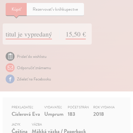
Kúpiť
Rezervovať v kníhkupectve
titul je vypredaný
15,50 €
Pridať do wishlistu
Odporučiť známemu
Zdielať na Facebooku
PREKLADATEĽ
VYDAVATEĽ
POČET STRÁN
ROK VYDANIA
Císlerová Eva
Umprum
183
2018
JAZYK
VÄZBA
Čeština
Mäkká väzba / Paperback