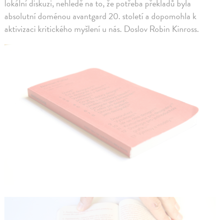
lokální diskuzi, nehledě na to, že potřeba překladů byla
absolutní doménou avantgard 20. století a dopomohla k
aktivizaci kritického myšlení u nás. Doslov Robin Kinross.