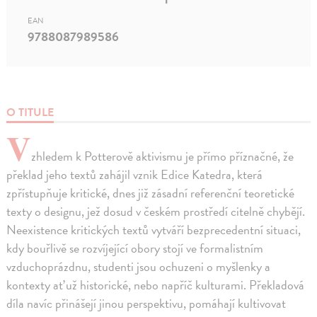
EAN
9788087989586
O TITULE
V
zhledem k Potterově aktivismu je přímo příznačné, že
překlad jeho textů zahájil vznik Edice Katedra, která
zpřístupňuje kritické, dnes již zásadní referenční teoretické
texty o designu, jež dosud v českém prostředí citelně chybějí.
Neexistence kritických textů vytváří bezprecedentní situaci,
kdy bouřlivě se rozvíjející obory stojí ve formalistním
vzduchoprázdnu, studenti jsou ochuzeni o myšlenky a
kontexty ať už historické, nebo napříč kulturami. Překladová
díla navíc přinášejí jinou perspektivu, pomáhají kultivovat