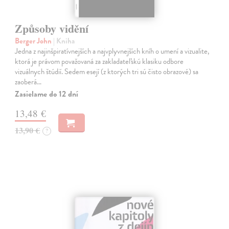
Způsoby vidění
Berger John
| Kniha
Jedna z najinšpiratívnejších a najvplyvnejších kníh o umení a vizualite,
ktorá je právom považovaná za zakladateľskú klasiku odbore
vizuálnych štúdií. Sedem esejí (z ktorých tri sú čisto obrazové) sa
zaoberá…
Zasielame do 12 dní
13,48 €
13,90 €
?