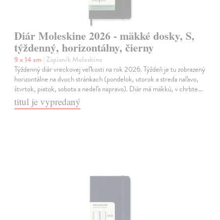
Diár Moleskine 2026 - mäkké dosky, S,
týždenný, horizontálny, čierny
9 x 14 cm
| Zápisník Moleskine
Týždenný diár vreckovej veľkosti na rok 2026. Týždeň je tu zobrazený
horizontálne na dvoch stránkach (pondelok, utorok a streda naľavo,
štvrtok, piatok, sobota a nedeľa napravo). Diár má mäkkú, v chrbte…
titul je vypredaný