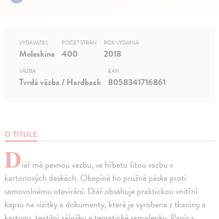
VYDAVATEĽ
POČET STRÁN
ROK VYDANIA
Moleskine
400
2018
VÄZBA
EAN
Tvrdá väzba / Hardback
8058341716861
O TITULE
D
iář má pevnou vazbu, ve hřbetu šitou vazbu v
kartonových deskách. Obepíná ho pružná páska proti
samovolnému otevírání. Diář obsahuje praktickou vnitřní
kapsu na vizitky a dokumenty, která je vyrobena z tkaniny a
kartonu, textilní záložku a tematické samolepky. Papír s