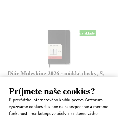
na sklade
Diár Moleskine 2026 - mäkké dosky, S,
denný, čierny
9 x 14 cm
| Zápisník Moleskine
Príjmete naše cookies?
Denný diár vreckové veľkosti na rok 2026. Na každý deň stránka pre
poznámky a schôdzky.
K prevádzke internetového kníhkupectva Artforum
Na sklade
?
využívame cookies slúžiace na zabezpečenie a meranie
funkčnosti, marketingové účely a zaistenie vášho
24,50 €