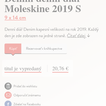
Moleskine 2019 S
9 x 14 cm
Denní diář Denim kapesní velikosti na rok 2019. Každý
den je zde zobrazen na jedné straně.
Čítať ďalej
↓
Kúpiť
Rezervovať v kníhkupectve
titul je vypredaný
20,76 €
Pridať do wishlistu
Odporučiť známemu
Zdielať na Facebooku