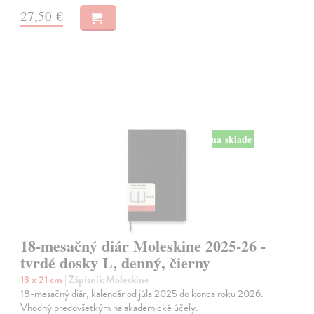
27,50 €
na sklade
18-mesačný diár Moleskine 2025-26 -
tvrdé dosky L, denný, čierny
13 x 21 cm
| Zápisník Moleskine
18-mesačný diár, kalendár od júla 2025 do konca roku 2026.
Vhodný predovšetkým na akademické účely.