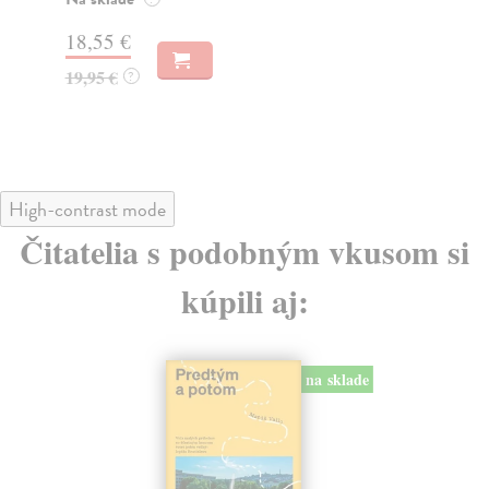
30,22 €
16
32,85 €
16
?
High-contrast mode
Čitatelia s podobným vkusom si
kúpili aj:
na sklade
de
novinka