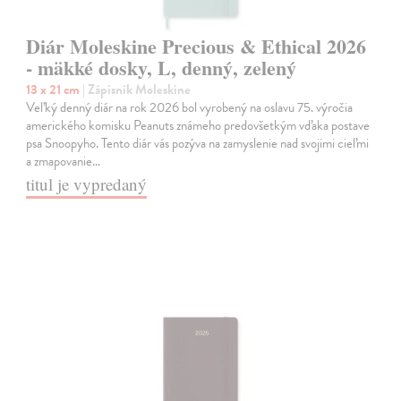
Diár Moleskine Precious & Ethical 2026
- mäkké dosky, L, denný, zelený
13 x 21 cm
| Zápisník Moleskine
Veľký denný diár na rok 2026 bol vyrobený na oslavu 75. výročia
amerického komisku Peanuts známeho predovšetkým vďaka postave
psa Snoopyho. Tento diár vás pozýva na zamyslenie nad svojimi cieľmi
a zmapovanie…
titul je vypredaný