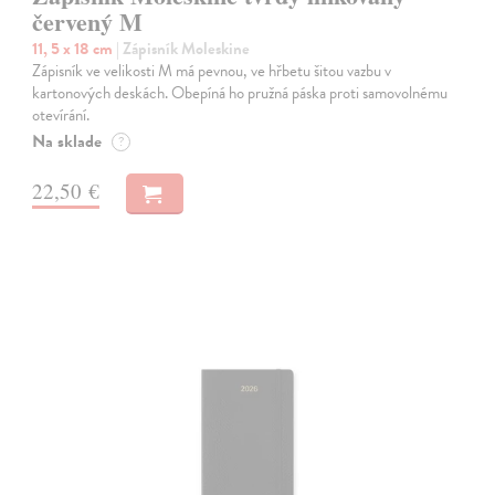
červený M
11, 5 x 18 cm
| Zápisník Moleskine
Zápisník ve velikosti M má pevnou, ve hřbetu šitou vazbu v
kartonových deskách. Obepíná ho pružná páska proti samovolnému
otevírání.
Na sklade
?
22,50 €