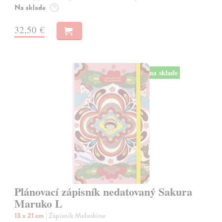
Na sklade
?
32,50 €
na sklade
Plánovací zápisník nedatovaný Sakura
Maruko L
13 x 21 cm
| Zápisník Moleskine