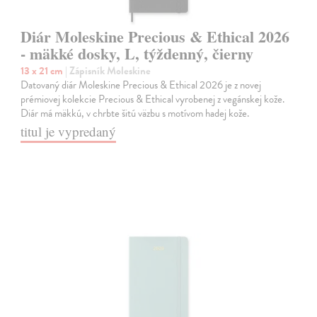
Diár Moleskine Precious & Ethical 2026
- mäkké dosky, L, týždenný, čierny
13 x 21 cm
| Zápisník Moleskine
Datovaný diár Moleskine Precious & Ethical 2026 je z novej
prémiovej kolekcie Precious & Ethical vyrobenej z vegánskej kože.
Diár má mäkkú, v chrbte šitú väzbu s motívom hadej kože.
titul je vypredaný