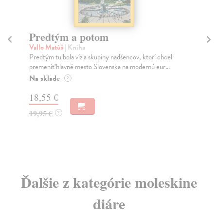
Město a jeho nejisté zdi
Murakami Haruki
| Kniha
chceli
Ty jsi to byla, kdo mi vyprávěl o tom městě. Město a
r...
jeho nejisté zdi – dlouho očekávaný román Haru...
Na sklade
?
30,22 €
32,85 €
?
Ďalšie z kategórie moleskine
diáre