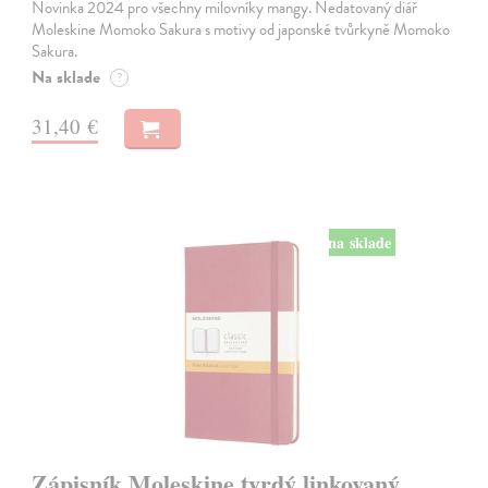
Novinka 2024 pro všechny milovníky mangy. Nedatovaný diář
Moleskine Momoko Sakura s motivy od japonské tvůrkyně Momoko
Sakura.
Na sklade
?
31,40 €
na sklade
Zápisník Moleskine tvrdý linkovaný