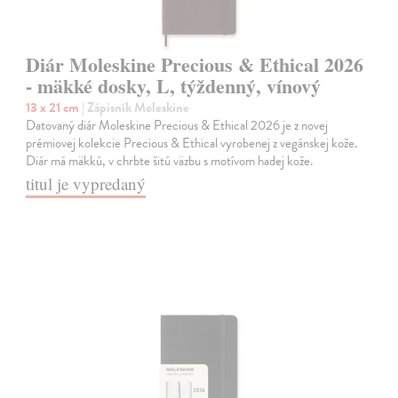
Diár Moleskine Precious & Ethical 2026
- mäkké dosky, L, týždenný, vínový
13 x 21 cm
| Zápisník Moleskine
Datovaný diár Moleskine Precious & Ethical 2026 je z novej
prémiovej kolekcie Precious & Ethical vyrobenej z vegánskej kože.
Diár má mäkkú, v chrbte šitú väzbu s motívom hadej kože.
titul je vypredaný