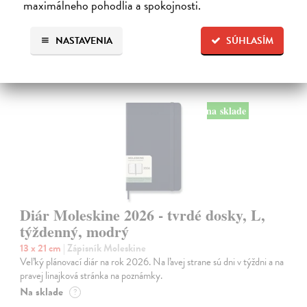
maximálneho pohodlia a spokojnosti.
NASTAVENIA
SÚHLASÍM
na sklade
Diár Moleskine 2026 - tvrdé dosky, L,
týždenný, modrý
13 x 21 cm
| Zápisník Moleskine
Veľký plánovací diár na rok 2026. Na ľavej strane sú dni v týždni a na
pravej linajková stránka na poznámky.
Na sklade
?