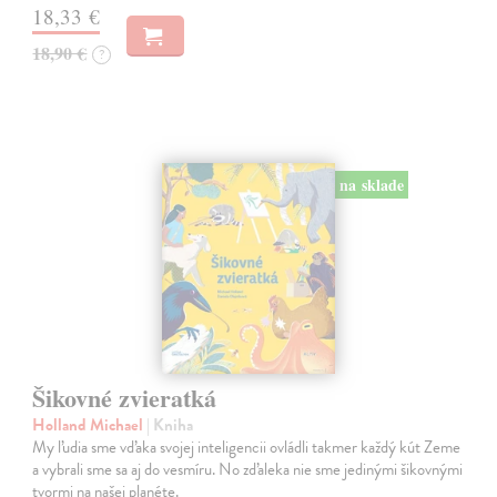
18,33 €
18,90 €
?
na sklade
Šikovné zvieratká
Holland Michael
| Kniha
My ľudia sme vďaka svojej inteligencii ovládli takmer každý kút Zeme
a vybrali sme sa aj do vesmíru. No zďaleka nie sme jedinými šikovnými
tvormi na našej planéte.