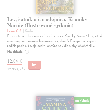
Lev, šatník a čarodejnica. Kroniky
Narnie (Ilustrované vydanie)
Lewis C.S.
| Kniha
Prečítajte si obľúbenú časť úspešnej série Kroniky Narnie: Lev, šatník
a čarodejnica v novom ilustrovanom vydaní. V Európe zúri vojna a
rodičia posielajú svoje deti z Londýna na vidiek, aby ich chránili…
Na sklade
?
12,04 €
12,95 €
?
na sklade