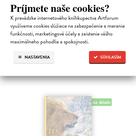
Príjmete naše cookies?
Alica a hmyz
K prevádzke internetového kníhkupectva Artforum
Dúbravský Andrej
| Kniha
využívame cookies slúžiace na zabezpečenie a meranie
Alica je zvedavá mačka, ktorá býva so zvedavým Andrejom. Obaja sú
funkčnosti, marketingové účely a zaistenie vášho
fascinovaní ríšou hmyzu.
maximálneho pohodlia a spokojnosti.
Na sklade
?
28,03 €
NASTAVENIA
SÚHLASÍM
28,90 €
?
na sklade