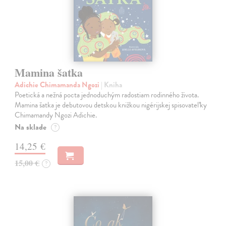
Mamina šatka
Adichie Chimamanda Ngozi
| Kniha
Poetická a nežná pocta jednoduchým radostiam rodinného života.
Mamina šatka je debutovou detskou knižkou nigérijskej spisovateľky
Chimamandy Ngozi Adichie.
Na sklade
?
14,25 €
15,00 €
?