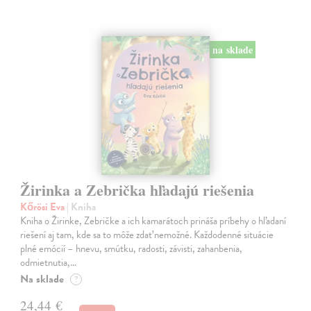
na sklade
Žirinka a Zebrička hľadajú riešenia
Kőrösi Eva
| Kniha
Kniha o Žirinke, Zebričke a ich kamarátoch prináša príbehy o hľadaní
riešení aj tam, kde sa to môže zdať nemožné. Každodenné situácie
plné emócií – hnevu, smútku, radosti, závisti, zahanbenia,
odmietnutia,…
Na sklade
?
24,44 €