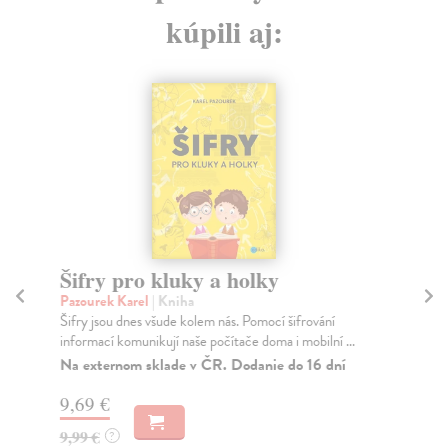
kúpili aj:
Šifry pro kluky a holky
N
dě
Pazourek Karel
| Kniha
Šifry jsou dnes všude kolem nás. Pomocí šifrování
Ptá
informací komunikují naše počítače doma i mobilní ...
Pub
zej
Na externom sklade v ČR. Dodanie do 16 dní
Do
9,69 €
3,
9,99 €
?