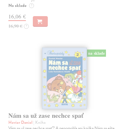
Na sklade
?
16,06 €
16,90 €
?
na sklade
Nám sa už zase nechce spať
Hevier Daniel
| Kniha
Vám sa už zase nechce spať? A nepomohla ani knižka Nám sa ešte