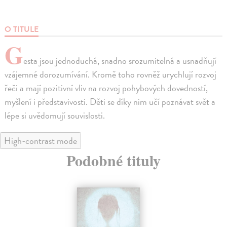
O TITULE
G
esta jsou jednoduchá, snadno srozumitelná a usnadňují
vzájemné dorozumívání. Kromě toho rovněž urychlují rozvoj
řeči a mají pozitivní vliv na rozvoj pohybových dovedností,
myšlení i představivosti. Děti se díky nim učí poznávat svět a
lépe si uvědomují souvislosti.
High-contrast mode
Podobné tituly