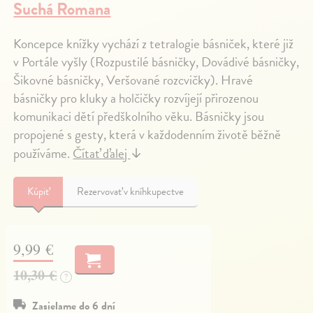
Suchá Romana
Koncepce knížky vychází z tetralogie básniček, které již
v Portále vyšly (Rozpustilé básničky, Dovádivé básničky,
Šikovné básničky, Veršované rozcvičky). Hravé
básničky pro kluky a holčičky rozvíjejí přirozenou
komunikaci dětí předškolního věku. Básničky jsou
propojené s gesty, která v každodenním životě běžně
používáme.
Čítať ďalej
↓
Kúpiť
Rezervovať v kníhkupectve
9,99 €
10,30 €
?
Zasielame do 6 dní