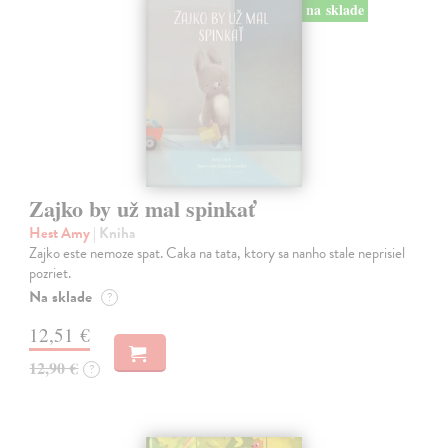
na sklade
Zajko by už mal spinkať
Hest Amy
| Kniha
Zajko este nemoze spat. Caka na tata, ktory sa nanho stale neprisiel
pozriet.
Na sklade
?
12,51 €
12,90 €
?