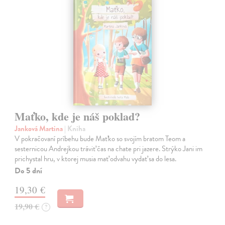
Maťko, kde je náš poklad?
Janková Martina
| Kniha
V pokračovaní príbehu bude Maťko so svojím bratom Teom a
sesternicou Andrejkou tráviť čas na chate pri jazere. Strýko Jani im
prichystal hru, v ktorej musia mať odvahu vydať sa do lesa.
Do 5 dní
19,30 €
19,90 €
?