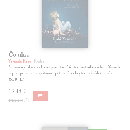
Čo ak...
Yamada Kobi
| Kniha
Si úžasnejší ako si dokážeš predstaviť. Autor bestsellerov Kobi Yamada
napísal príbeh o nespútanom potenciály ukrytom v každom z nás.
Do 5 dní
13,48 €
13,90 €
?