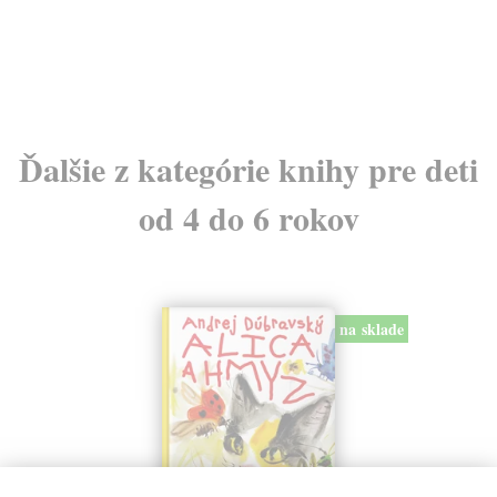
3,
Ďalšie z kategórie knihy pre deti
od 4 do 6 rokov
na sklade