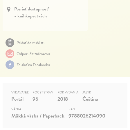
Pozrieť dostupnosť
v kníhkupectvách
Pridať do wishlistu
Odporučiť známemu
Zdielať na Facebooku
VYDAVATEĽ
POČET STRÁN
ROK VYDANIA
JAZYK
Portál
96
2018
Čeština
VÄZBA
EAN
Mäkká väzba / Paperback
9788026214090