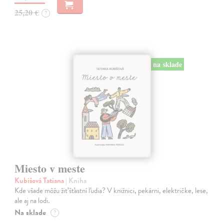
25,20 €
?
na sklade
Miesto v meste
Kubišová Tatiana
| Kniha
Kde všade môžu žiť šťastní ľudia? V knižnici, pekárni, električke, lese,
ale aj na lodi.
Na sklade
?