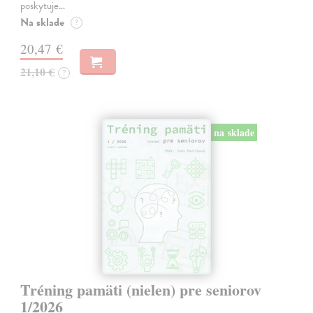
poskytuje…
Na sklade
?
20,47 €
21,10 €
?
na sklade
Tréning pamäti (nielen) pre seniorov
1/2026