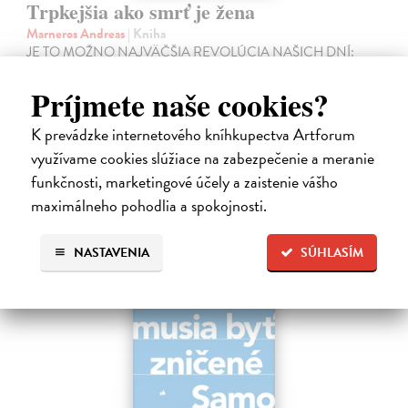
Trpkejšia ako smrť je žena
Marneros Andreas
| Kniha
JE TO MOŽNO NAJVÄČŠIA REVOLÚCIA NAŠICH DNÍ:
rovnocennosť a rovnoprávnosť ženy a muža. Vojna a mier medzi
pohlaviami sa však nezačali feminizmom 20. storočia, ale ich
Príjmete naše cookies?
spolužitím.
Zasielame do 14 dní
K prevádzke internetového kníhkupectva Artforum
využívame cookies slúžiace na zabezpečenie a meranie
22,05 €
funkčnosti, marketingové účely a zaistenie vášho
24,50 €
?
maximálneho pohodlia a spokojnosti.
na sklade
NASTAVENIA
SÚHLASÍM