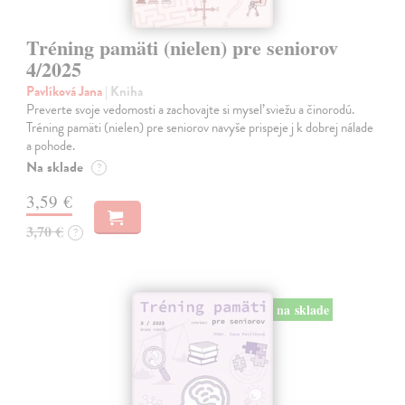
Tréning pamäti (nielen) pre seniorov
4/2025
Pavlíková Jana
| Kniha
Preverte svoje vedomosti a zachovajte si myseľ sviežu a činorodú.
Tréning pamäti (nielen) pre seniorov navyše prispeje j k dobrej nálade
a pohode.
Na sklade
?
3,59 €
3,70 €
?
na sklade