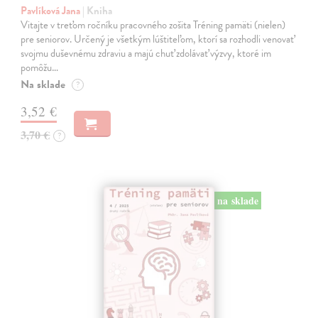
Pavlíková Jana
| Kniha
Vitajte v treťom ročníku pracovného zošita Tréning pamäti (nielen)
pre seniorov. Určený je všetkým lúštiteľom, ktorí sa rozhodli venovať
svojmu duševnému zdraviu a majú chuť zdolávať výzvy, ktoré im
pomôžu…
Na sklade
?
3,52 €
3,70 €
?
na sklade