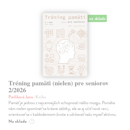
na sklade
Tréning pamäti (nielen) pre seniorov
2/2026
Pavlíková Jana
| Kniha
Pamäť je jednou z najcennejších schopností nášho mozgu. Pomáha
nám nielen spomínať na krásne zážitky, ale sa aj učiť nové veci,
orientovať sa v každodennom živote a udržiavať našu myseľ aktívnu.
Na sklade
?