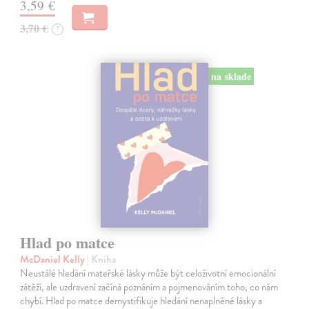
3,59 €
3,70 €
?
na sklade
Hlad po matce
McDaniel Kelly
| Kniha
Neustálé hledání mateřské lásky může být celoživotní emocionální
zátěží, ale uzdravení začíná poznáním a pojmenováním toho, co nám
chybí. Hlad po matce demystifikuje hledání nenaplněné lásky a