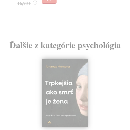
16,90 €
9,
?
Ďalšie z kategórie psychológia