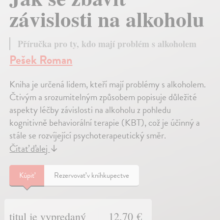
závislosti na alkoholu
Příručka pro ty, kdo mají problém s alkoholem
Pešek Roman
Kniha je určená lidem, kteří mají problémy s alkoholem.
Čtivým a srozumitelným způsobem popisuje důležité
aspekty léčby závislosti na alkoholu z pohledu
kognitivně behaviorální terapie (KBT), což je účinný a
stále se rozvíjející psychoterapeutický směr.
Čítať ďalej
↓
Kúpiť
Rezervovať v kníhkupectve
titul je vypredaný
12,70 €