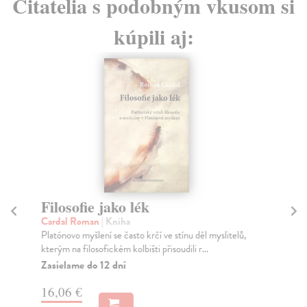
Čitatelia s podobným vkusom si
kúpili aj:
Filosofie jako lék
Ja
Cardal Roman
| Kniha
Fia
Platónovo myšlení se často krčí ve stínu děl myslitelů,
Kni
kterým na filosofickém kolbišti přisoudili r...
nej
Zasielame do 12 dní
Za
16,06 €
9,