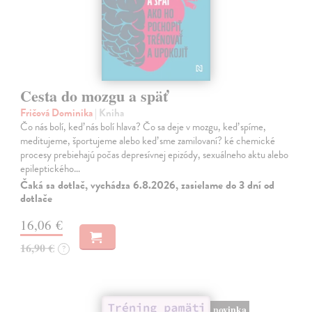
Cesta do mozgu a späť
Fričová Dominika
| Kniha
Čo nás bolí, keď nás bolí hlava? Čo sa deje v mozgu, keď spíme,
meditujeme, športujeme alebo keď sme zamilovaní? ké chemické
procesy prebiehajú počas depresívnej epizódy, sexuálneho aktu alebo
epileptického…
Čaká sa dotlač, vychádza 6.8.2026, zasielame do 3 dní od
dotlače
16,06 €
16,90 €
?
novinka