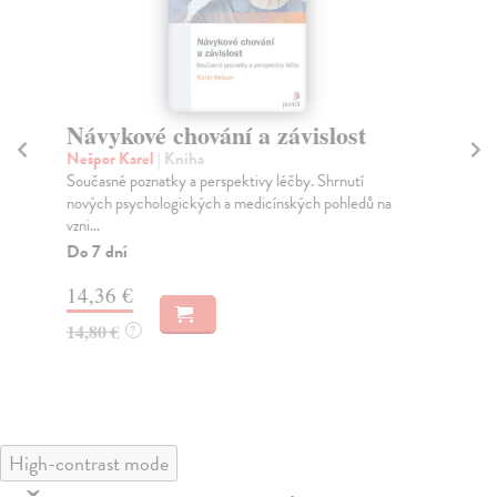
Návykové chování a závislost
Zá
t
Nešpor Karel
| Kniha
Současné poznatky a perspektivy léčby. Shrnutí
Fia
nových psychologických a medicínských pohledů na
Tat
vzni...
bol
Do 7 dní
Za
14,36 €
18
14,80 €
?
18
High-contrast mode