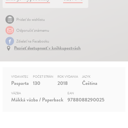
Pridať do wishlistu
Odporučiť známemu
Zdielať na Facebooku
Pozrieť dostupnosť v kníhkupectvách
VYDAVATEĽ
POČET STRÁN
ROK VYDANIA
JAZYK
Pasparta
130
2018
Čeština
VÄZBA
EAN
Mäkká väzba / Paperback
9788088290025