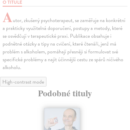
O TITULE
A
utor, zkušený psychoterapeut, se zaměřuje na konkrétní
a prakticky využitelná doporučení, postupy a metody, které
se osvědčují v terapeutické praxi. Publikace obsahuje i
podnětné otázky a tipy na cvičení, které čtenáři, jenž má
problém s alkoholem, pomáhají přesněji si formulovat své
specifické problémy a najít účinnější cestu ze spárů ničivého
alkoholu.
High-contrast mode
Podobné tituly