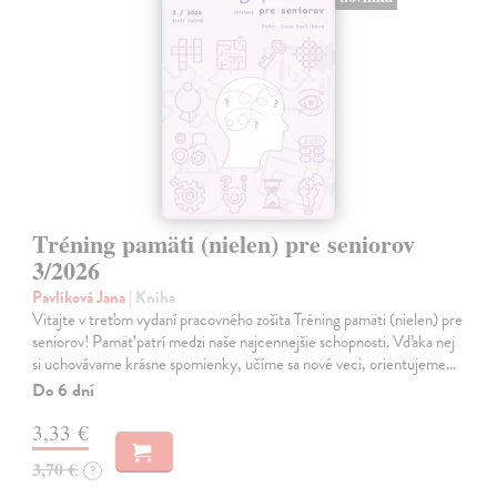
Tréning pamäti (nielen) pre seniorov
3/2026
Pavlíková Jana
| Kniha
Vitajte v treťom vydaní pracovného zošita Tréning pamäti (nielen) pre
seniorov! Pamäť patrí medzi naše najcennejšie schopnosti. Vďaka nej
si uchovávame krásne spomienky, učíme sa nové veci, orientujeme…
Do 6 dní
3,33 €
3,70 €
?