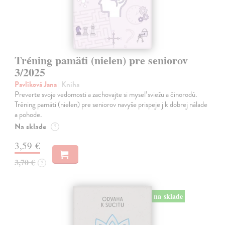
Tréning pamäti (nielen) pre seniorov
3/2025
Pavlíková Jana
| Kniha
Preverte svoje vedomosti a zachovajte si myseľ sviežu a činorodú.
Tréning pamäti (nielen) pre seniorov navyše prispeje j k dobrej nálade
a pohode.
Na sklade
?
3,59 €
3,70 €
?
na sklade