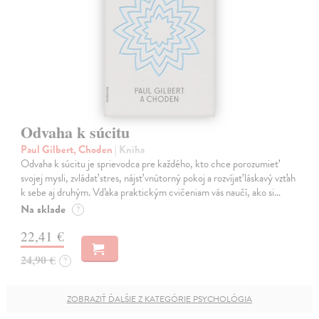
Odvaha k súcitu
Paul Gilbert, Choden
| Kniha
Odvaha k súcitu je sprievodca pre každého, kto chce porozumieť
svojej mysli, zvládať stres, nájsť vnútorný pokoj a rozvíjať láskavý vzťah
k sebe aj druhým. Vďaka praktickým cvičeniam vás naučí, ako si…
Na sklade
?
22,41 €
24,90 €
?
ZOBRAZIŤ ĎALŠIE Z KATEGÓRIE PSYCHOLÓGIA