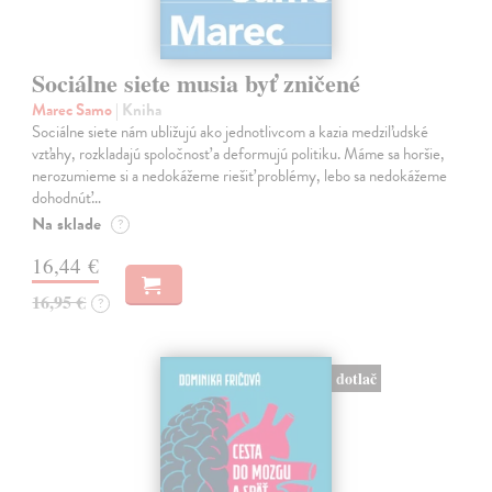
Sociálne siete musia byť zničené
Marec Samo
| Kniha
Sociálne siete nám ubližujú ako jednotlivcom a kazia medziľudské
vzťahy, rozkladajú spoločnosť a deformujú politiku. Máme sa horšie,
nerozumieme si a nedokážeme riešiť problémy, lebo sa nedokážeme
dohodnúť…
Na sklade
?
16,44 €
16,95 €
?
dotlač