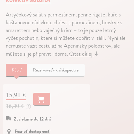
Artyčokový salát s parmezánem, penne rigate, kuře s
kaštanovou nádivkou, chřest s parmezánem, broskve s
amarettem nebo vaječný krém – to je pouze letmý
výčet pochutin, které si můžete dopřát v Itálii. Nyní ale
nemusíte vážit cestu až na Apeninský poloostrov, ale
můžete si je připravit i doma.
Čítať ďalej
↓
Kúpiť
Rezervovať v kníhkupectve
15,91 €
16,40 €
?
Zasielame do 12 dní
Pozrieť dostupnosť