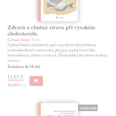
Zdravá a chutná strava při vysokém
cholesterolu
Carlsson Sonja
| Kniha
Zvýšená hladina cholesterolu patří mezi hlavní rizikové faktory
kardiovaskulárních onemocnění, jako jsou vysoký krevní tlak,
arterioskleróza, infarkt či mrtvice. Dlouhodobě ji lze ovlivnit vhodnou
stravou…
Zasielame do 14 dní
11,63 €
11,99 €
?
predpredaj