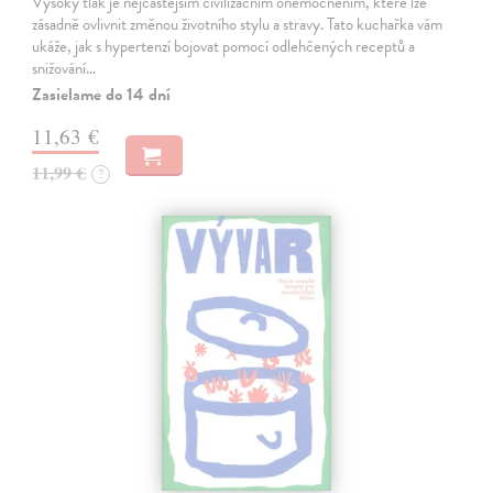
Vysoký tlak je nejčastějším civilizačním onemocněním, které lze
zásadně ovlivnit změnou životního stylu a stravy. Tato kuchařka vám
ukáže, jak s hypertenzí bojovat pomocí odlehčených receptů a
snižování…
Zasielame do 14 dní
11,63 €
11,99 €
?