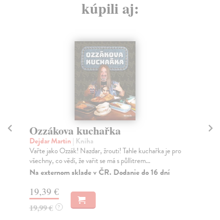
kúpili aj:
Ozzákova kuchařka
B
Dejdar Martin
| Kniha
kol
Vařte jako Ozzák! Nazdar, žrouti! Tahle kuchařka je pro
Nov
všechny, co vědí, že vařit se má s půllitrem...
Bez
Na externom sklade v ČR. Dodanie do 16 dní
Do
19,39 €
18
19,99 €
18
?