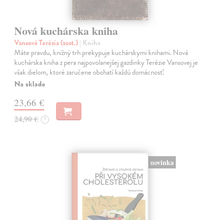
Nová kuchárska kniha
Vansová Terézia (zost.)
| Kniha
Máte pravdu, knižný trh prekypuje kuchárskymi knihami. Nová
kuchárska kniha z pera najpovolanejšej gazdinky Terézie Vansovej je
však dielom, ktoré zaručene obohatí každú domácnosť.
Na sklade
23,66 €
24,90 €
?
novinka