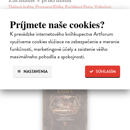
Tkáčová Judita, Pivrncová Eliška, Kuřátková Petra, Vrábelová
Tereza
| Kniha
Prvé jedlo dieťatka je preň tým najdôležitejším míľnikom. A pre
Príjmete naše cookies?
rodičov zas veľkým orieškom.
Čaká sa dotlač, vychádza 11.9.2026, zasielame do 12 dní od
K prevádzke internetového kníhkupectva Artforum
dotlače
využívame cookies slúžiace na zabezpečenie a meranie
16,48 €
funkčnosti, marketingové účely a zaistenie vášho
maximálneho pohodlia a spokojnosti.
16,99 €
?
NASTAVENIA
SÚHLASÍM
na sklade