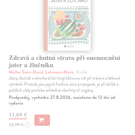
Zdravá a chutná strava při onemocnění
jater a žlučníku
Müller Sven-David, Lohmann Maria
| Kniha
Játra, žlučník a slinivka břišní hrají klíčovou roli při trávení a látkové
výměně. Protože jsou jejich funkce úzce propojené, je při léčbě a
potížích vždy potřeba zohlednit všechny tři orgány.
Predpredaj, vychádza 27.8.2026, zasielame do 12 dní od
vydania
11,69 €
12,99 €
?