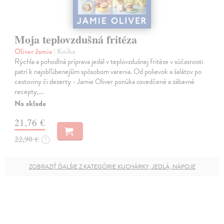
Moja teplovzdušná fritéza
Oliver Jamie
| Kniha
Rýchla a pohodlná príprava jedál v teplovzdušnej fritéze v súčasnosti
patrí k najobľúbenejším spôsobom varenia. Od polievok a šalátov po
cestoviny či dezerty - Jamie Oliver ponúka osvedčené a zábavné
recepty,…
Na sklade
21,76 €
22,90 €
?
ZOBRAZIŤ ĎALŠIE Z KATEGÓRIE KUCHÁRKY, JEDLÁ, NÁPOJE