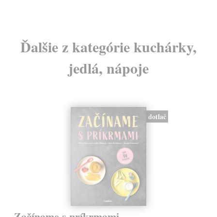
Ďalšie z kategórie kuchárky,
jedlá, nápoje
dotlač
Začíname s príkrmami