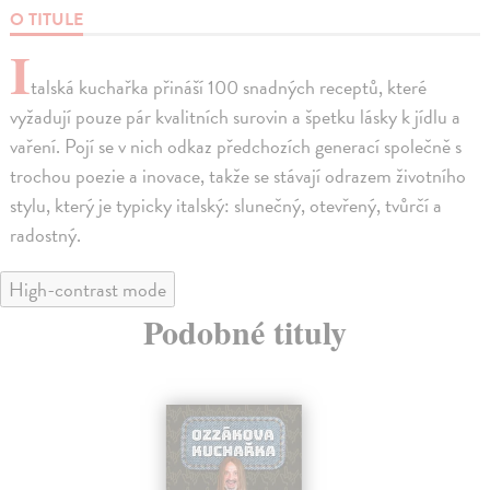
O TITULE
I
talská kuchařka přináší 100 snadných receptů, které
vyžadují pouze pár kvalitních surovin a špetku lásky k jídlu a
vaření. Pojí se v nich odkaz předchozích generací společně s
trochou poezie a inovace, takže se stávají odrazem životního
stylu, který je typicky italský: slunečný, otevřený, tvůrčí a
radostný.
High-contrast mode
Podobné tituly