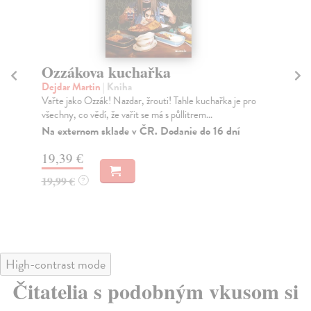
Ozzákova kuchařka
B
Dejdar Martin
| Kniha
kol
Vařte jako Ozzák! Nazdar, žrouti! Tahle kuchařka je pro
Nov
všechny, co vědí, že vařit se má s půllitrem...
Bez
Na externom sklade v ČR. Dodanie do 16 dní
Do
19,39 €
18
19,99 €
18
?
High-contrast mode
Čitatelia s podobným vkusom si