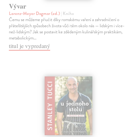
Vývar
Lorenz-Meyer Dagmar (ed.)
| Kniha
Čemu se můžeme přiučit díky romskému vaření a zahradničení o
přátelštějších způsobech života vůči těm okolo nás — lidským i více-
než-lidským? Jak se postavit ke zdědeným kulinářským praktikám,
metabolickým…
titul je vypredaný