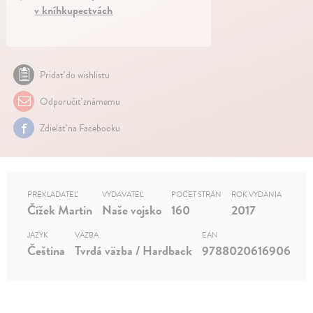
v kníhkupectvách
Pridať do wishlistu
Odporučiť známemu
Zdielať na Facebooku
PREKLADATEĽ
VYDAVATEĽ
POČET STRÁN
ROK VYDANIA
Čížek Martin
Naše vojsko
160
2017
JAZYK
VÄZBA
EAN
Čeština
Tvrdá väzba / Hardback
9788020616906