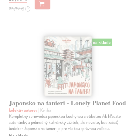
23,79 €
?
na sklade
Japonsko na tanieri - Lonely Planet Food
kolektív autorov
| Kniha
Kompletný sprievodca japonskou kuchyňou a etiketou Ak hľadáte
autentický a jedinečný kulinársky zážitok, ale neviete, kde začať,
bedeker Japonsko na tanieri je pre vás tou správnou voľbou.
Na sklade