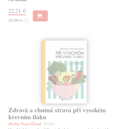
22,21 €
22,90 €
?
Zdravá a chutná strava při vysokém
krevním tlaku
Muller Sven-David
| Kniha