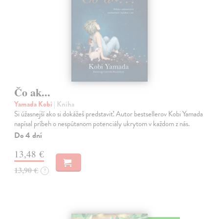
Čo ak...
Yamada Kobi
| Kniha
Si úžasnejší ako si dokážeš predstaviť. Autor bestsellerov Kobi Yamada
napísal príbeh o nespútanom potenciály ukrytom v každom z nás.
Do 4 dní
13,48 €
13,90 €
?