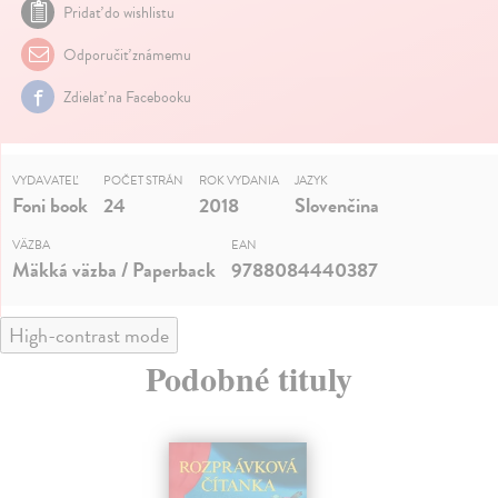
Pridať do wishlistu
Odporučiť známemu
Zdielať na Facebooku
VYDAVATEĽ
POČET STRÁN
ROK VYDANIA
JAZYK
Foni book
24
2018
Slovenčina
VÄZBA
EAN
Mäkká väzba / Paperback
9788084440387
High-contrast mode
Podobné tituly