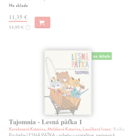
Na sklade
11,35 €
11,95 €
?
na sklade
Tajomnia - Lesná päťka 1
Kerekesová Katarína, Moláková Katarína, Laučíková Ivana
| Kniha
Prichádza LESNÁ PÄŤKA - príbehy o priateľstve, napínavých