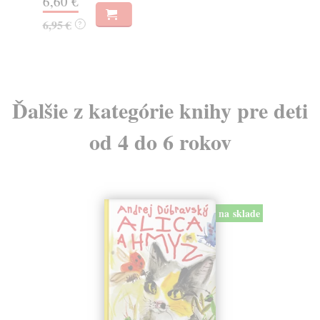
6,60 €
13
6,95 €
?
14
Ďalšie z kategórie knihy pre deti
od 4 do 6 rokov
na sklade