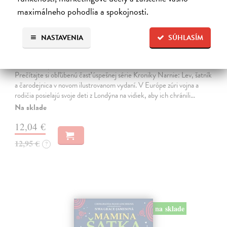
maximálneho pohodlia a spokojnosti.
Lev, šatník a čarodejnica. Kroniky
NASTAVENIA
SÚHLASÍM
Narnie (Ilustrované vydanie)
Lewis C.S.
| Kniha
Prečítajte si obľúbenú časť úspešnej série Kroniky Narnie: Lev, šatník
a čarodejnica v novom ilustrovanom vydaní. V Európe zúri vojna a
rodičia posielajú svoje deti z Londýna na vidiek, aby ich chránili…
Na sklade
12,04 €
12,95 €
?
na sklade