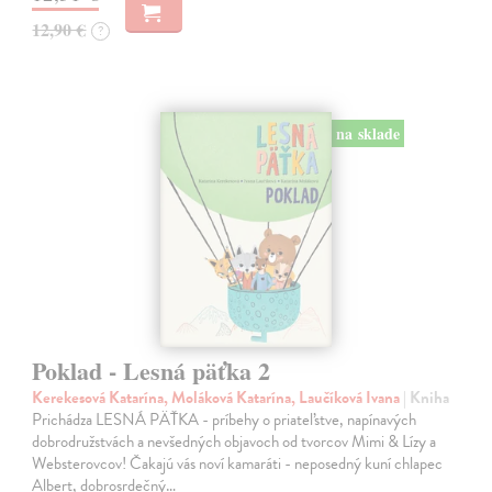
12,90 €
?
na sklade
Poklad - Lesná päťka 2
Kerekesová Katarína, Moláková Katarína, Laučíková Ivana
| Kniha
Prichádza LESNÁ PÄŤKA - príbehy o priateľstve, napínavých
dobrodružstvách a nevšedných objavoch od tvorcov Mimi & Lízy a
Websterovcov! Čakajú vás noví kamaráti - neposedný kuní chlapec
Albert, dobrosrdečný…