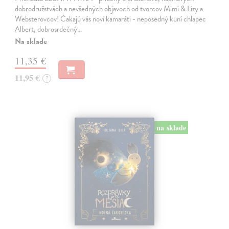
dobrodružstvách a nevšedných objavoch od tvorcov Mimi & Lízy a
Websterovcov! Čakajú vás noví kamaráti - neposedný kuní chlapec
Albert, dobrosrdečný…
Na sklade
11,35 €
11,95 €
?
na sklade