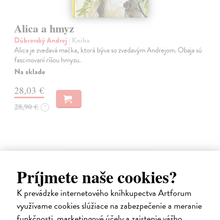
Alica a hmyz
Dúbravský Andrej
| Kniha
Alica je zvedavá mačka, ktorá býva so zvedavým Andrejom. Obaja sú
fascinovaní ríšou hmyzu.
Na sklade
28,03 €
28,90 €
?
na sklade
Príjmete naše cookies?
K prevádzke internetového kníhkupectva Artforum
využívame cookies slúžiace na zabezpečenie a meranie
funkčnosti, marketingové účely a zaistenie vášho