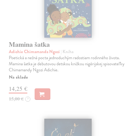
Mamina šatka
Adichie Chimamanda Ngozi
| Kniha
Poetická a nežná pocta jednoduchým radostiam rodinného života.
Mamina šatka je debutovou detskou knižkou nigérijskej spisovateľky
Chimamandy Ngozi Adichie.
Na sklade
14,25 €
15,00 €
?