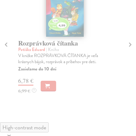
Rozprávková čítanka
Vl
Petiška Eduard
| Kniha
kol
V knižke ROZPRÁVKOVÁ ČÍTANKA je veľa
Vaš
krásnych bájok, rozprávok a príbehov pre deti.
vše
Zasielame do 10 dní
Za
6,78 €
5,
6,99 €
5,
?
High-contrast mode