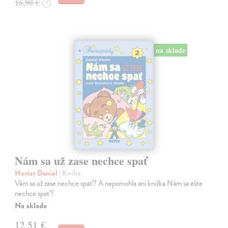
16,90 €
?
na sklade
Nám sa už zase nechce spať
Hevier Daniel
| Kniha
Vám sa už zase nechce spať? A nepomohla ani knižka Nám sa ešte
nechce spať?
Na sklade
12,51 €