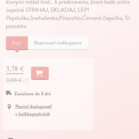
ktorými môžeš hrať... k predstaveniu, ktoré bude určite
úspešné STRIHAJ, SKLADAJ, LEP!
Popoluška,Snehulienka,Pinocchio,Červená čiapočka, Tri
prasiatka
Kúpiť
Rezervovať v kníhkupectve
3,78 €
3,90 €
?
Zasielame do 3 dní
Pozrieť dostupnosť
v kníhkupectvách