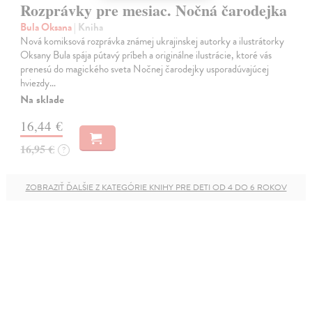
Rozprávky pre mesiac. Nočná čarodejka
Bula Oksana
| Kniha
Nová komiksová rozprávka známej ukrajinskej autorky a ilustrátorky
Oksany Bula spája pútavý príbeh a originálne ilustrácie, ktoré vás
prenesú do magického sveta Nočnej čarodejky usporadúvajúcej
hviezdy…
Na sklade
16,44 €
16,95 €
?
ZOBRAZIŤ ĎALŠIE Z KATEGÓRIE KNIHY PRE DETI OD 4 DO 6 ROKOV