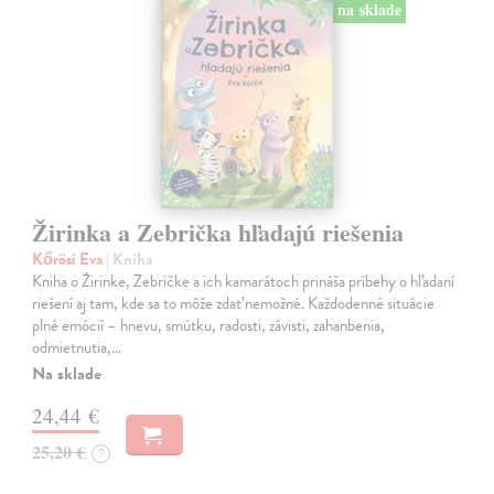
na sklade
Žirinka a Zebrička hľadajú riešenia
Kőrösi Eva
| Kniha
Kniha o Žirinke, Zebričke a ich kamarátoch prináša príbehy o hľadaní
riešení aj tam, kde sa to môže zdať nemožné. Každodenné situácie
plné emócií – hnevu, smútku, radosti, závisti, zahanbenia,
odmietnutia,…
Na sklade
24,44 €
25,20 €
?