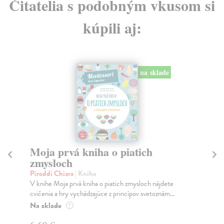
Čitatelia s podobným vkusom si
kúpili aj:
na sklade
Moja prvá kniha o piatich
T
zmysloch
ja
Piroddi Chiara
| Kniha
kol
V knihe Moja prvá kniha o piatich zmysloch nájdete
Uči
cvičenia a hry vychádzajúce z princípov svetoznám...
zos
lite
Na sklade
?
Za