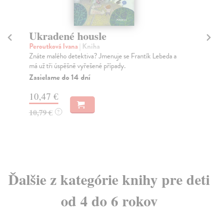
Ukradené housle
Ne
Peroutková Ivana
| Kniha
Pál
Znáte malého detektiva? Jmenuje se Frantík Lebeda a
Bře
má už tři úspěšně vyřešené případy.
krá
Zasielame do 14 dní
Na
10,47 €
19
10,79 €
20
?
Ďalšie z kategórie knihy pre deti
od 4 do 6 rokov