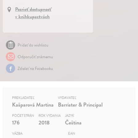
Pozrieť dostupnosť
v kníhkupectvách
Pridať do wishlistu
Odporučiť známemu
Zdielať na Facebooku
PREKLADATEĽ
VYDAVATEĽ
Kašparová Martina
Barrister & Principal
POČET STRÁN
ROK VYDANIA
JAZYK
176
2018
Čeština
VÄZBA
EAN