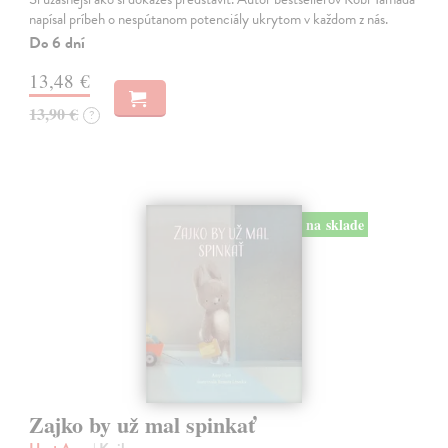
napísal príbeh o nespútanom potenciály ukrytom v každom z nás.
Do 6 dní
13,48 €
13,90 €
?
na sklade
Zajko by už mal spinkať