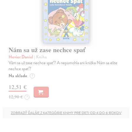
Nám sa už zase nechce spať
Hevier Daniel
| Kniha
Vám sa už zase nechce spať? A nepomohla ani knižka Nám sa ešte
nechce spať?
Na sklade
?
12,51 €
12,90 €
?
ZOBRAZIŤ ĎALŠIE Z KATEGÓRIE KNIHY PRE DETI OD 4 DO 6 ROKOV