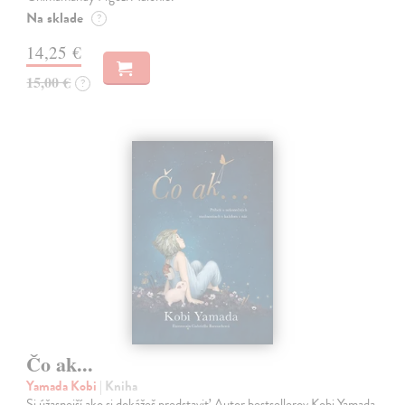
Na sklade
?
14,25 €
15,00 €
?
Čo ak...
Yamada Kobi
| Kniha
Si úžasnejší ako si dokážeš predstaviť. Autor bestsellerov Kobi Yamada