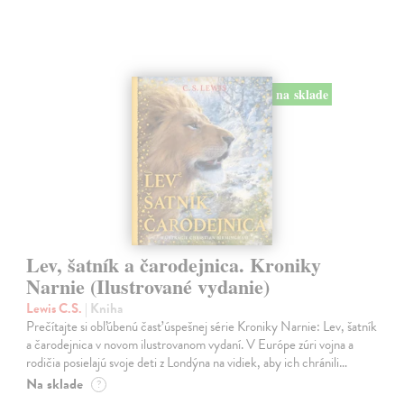
na sklade
Lev, šatník a čarodejnica. Kroniky
Narnie (Ilustrované vydanie)
Lewis C.S.
| Kniha
Prečítajte si obľúbenú časť úspešnej série Kroniky Narnie: Lev, šatník
a čarodejnica v novom ilustrovanom vydaní. V Európe zúri vojna a
rodičia posielajú svoje deti z Londýna na vidiek, aby ich chránili…
Na sklade
?