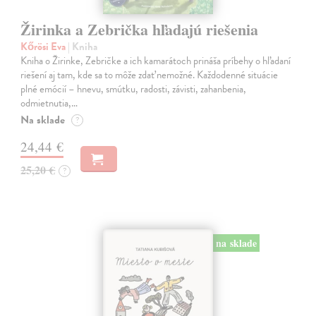
Žirinka a Zebrička hľadajú riešenia
Kőrösi Eva
| Kniha
Kniha o Žirinke, Zebričke a ich kamarátoch prináša príbehy o hľadaní
riešení aj tam, kde sa to môže zdať nemožné. Každodenné situácie
plné emócií – hnevu, smútku, radosti, závisti, zahanbenia,
odmietnutia,…
Na sklade
?
24,44 €
25,20 €
?
na sklade