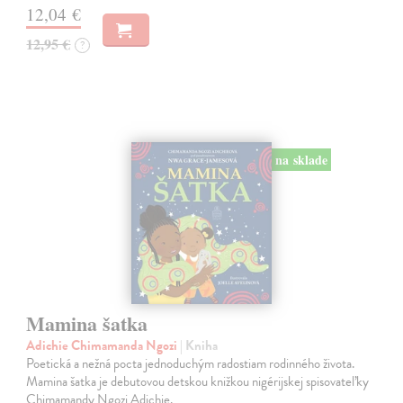
12,04 €
12,95 €
?
na sklade
Mamina šatka
Adichie Chimamanda Ngozi
| Kniha
Poetická a nežná pocta jednoduchým radostiam rodinného života.
Mamina šatka je debutovou detskou knižkou nigérijskej spisovateľky
Chimamandy Ngozi Adichie.