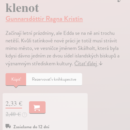
klenot
Gunnarsdóttir Ragna Kristín
Začínají letní prázdniny, ale Edda se na ně ani trochu
netěší. Kvůli tatínkově nové práci je totiž musí strávit
mimo město, ve vesničce jménem Skálholt, která byla
kdysi dávno jedním ze dvou sídel islandských biskupů a
významným střediskem kultury.
Čítať ďalej
↓
Kúpiť
Rezervovať v kníhkupectve
2,33 €
2,40 €
?
Zasielame do 12 dní