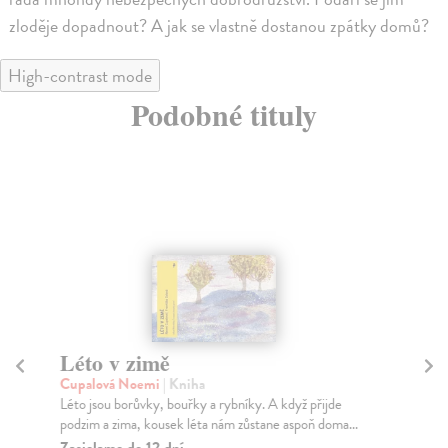
zloděje dopadnout? A jak se vlastně dostanou zpátky domů?
High-contrast mode
Podobné tituly
Léto v zimě
K
Cupalová Noemi
| Kniha
Ste
Léto jsou borůvky, bouřky a rybníky. A když přijde
Kno
podzim a zima, kousek léta nám zůstane aspoň doma...
A t