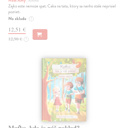
Hest Amy
| Kniha
Zajko este nemoze spat. Caka na tata, ktory sa nanho stale neprisiel
pozriet.
Na sklade
?
12,51 €
12,90 €
?
Maťko, kde je náš poklad?