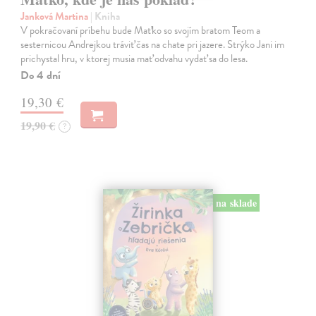
Janková Martina
| Kniha
V pokračovaní príbehu bude Maťko so svojím bratom Teom a
sesternicou Andrejkou tráviť čas na chate pri jazere. Strýko Jani im
prichystal hru, v ktorej musia mať odvahu vydať sa do lesa.
Do 4 dní
19,30 €
19,90 €
?
na sklade