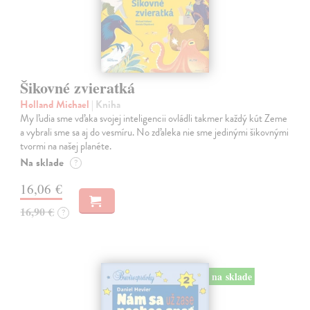
Šikovné zvieratká
Holland Michael
| Kniha
My ľudia sme vďaka svojej inteligencii ovládli takmer každý kút Zeme
a vybrali sme sa aj do vesmíru. No zďaleka nie sme jedinými šikovnými
tvormi na našej planéte.
Na sklade
?
16,06 €
16,90 €
?
na sklade