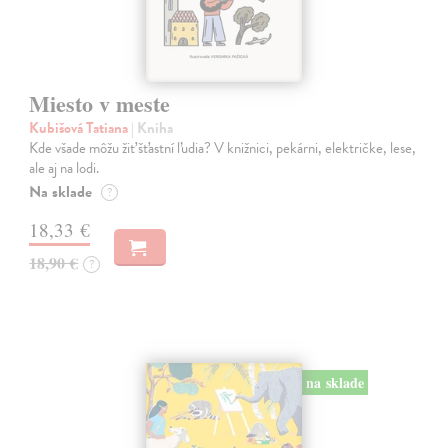
Miesto v meste
Kubišová Tatiana
| Kniha
Kde všade môžu žiť šťastní ľudia? V knižnici, pekárni, električke, lese,
ale aj na lodi.
Na sklade
?
18,33 €
18,90 €
?
na sklade