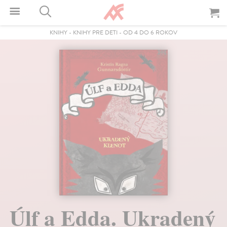
KNIHY
-
KNIHY PRE DETI
-
OD 4 DO 6 ROKOV
Úlf a Edda. Ukradený