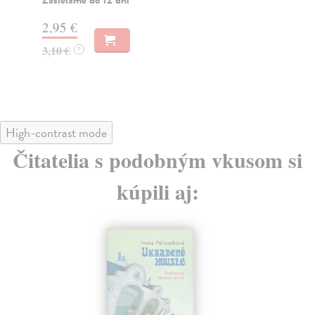
Zasielame do 12 dní
Za
2,95 €
2,
3,10 €
3,
?
High-contrast mode
Čitatelia s podobným vkusom si
kúpili aj: