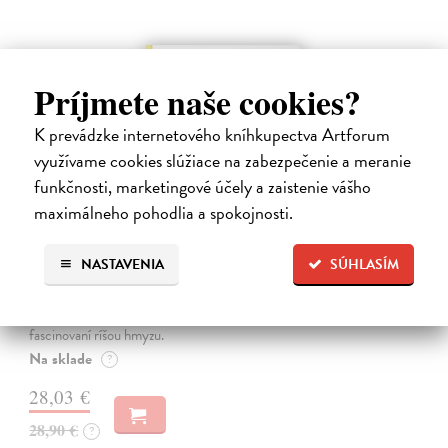
na sklade
Príjmete naše cookies?
K prevádzke internetového kníhkupectva Artforum
využívame cookies slúžiace na zabezpečenie a meranie
funkčnosti, marketingové účely a zaistenie vášho
maximálneho pohodlia a spokojnosti.
NASTAVENIA
SÚHLASÍM
Alica a hmyz
Dúbravský Andrej
| Kniha
Alica je zvedavá mačka, ktorá býva so zvedavým Andrejom. Obaja sú
fascinovaní ríšou hmyzu.
Na sklade
?
28,03 €
28,90 €
?