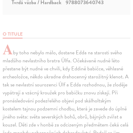
Tvrdá väzba / Hardback
9788073640743
O TITULE
A
by toho nebylo málo, dostane Edda na starosti svého
mladšího nevlastního bratra Úlfa. Očekávaně nudné léto
přestane být nudné ve chvíli, kdy Eddině babičce, věhlasné
archeoložce, někdo ukradne drahocenný starožitný klenot. A
tak se nevlastní sourozenci Úlf a Edda rozhodnou, že zloděje
vypátrají a vzácný kroužek pro babičku znovu získají. Při
pronásledování podezřelého objeví pod skálholtským
kostelem tajnou podzemní chodbu, která je zavede do úplně
jiného světa: světa severských bohů, obrů, bájných zvířat a
kouzel. Děti zde v honbě za odcizeným předmětem čeká celá
řada mnohdy nebezpečných dobrodružství. Podaří se jim