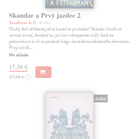
Skandar a Prvý jazdec 2
Steadman A.F.
| Kniha
Druhý diel obľúbenej série konečne prichádza! Skandar Smith už
nemusí snívať, dosiahol to, po čom odnepamäti túžil: Jazdí na
jednorožcovi a učí sa používať mágiu donedávna zakázaného elementu.
Prvý ročník…
Na sklade
17,36 €
17,90 €
?
dotlač