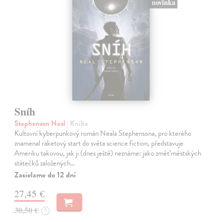
novinka
Sníh
Stephenson Neal
| Kniha
Kultovní kyberpunkový román Neala Stephensona, pro kterého
znamenal raketový start do světa science fiction, představuje
Ameriku takovou, jak ji (dnes ještě) neznáme: jako změť městských
státečků založených…
Zasielame do 12 dní
27,45 €
30,50 €
?