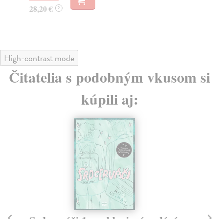
15
28,20 €
?
16
High-contrast mode
Čitatelia s podobným vkusom si
kúpili aj: