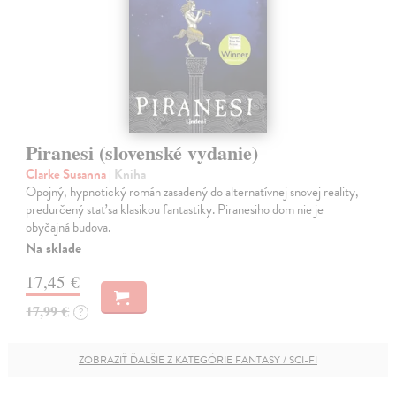
Piranesi (slovenské vydanie)
Clarke Susanna
| Kniha
Opojný, hypnotický román zasadený do alternatívnej snovej reality,
predurčený stať sa klasikou fantastiky. Piranesiho dom nie je
obyčajná budova.
Na sklade
17,45 €
17,99 €
?
ZOBRAZIŤ ĎALŠIE Z KATEGÓRIE FANTASY / SCI-FI