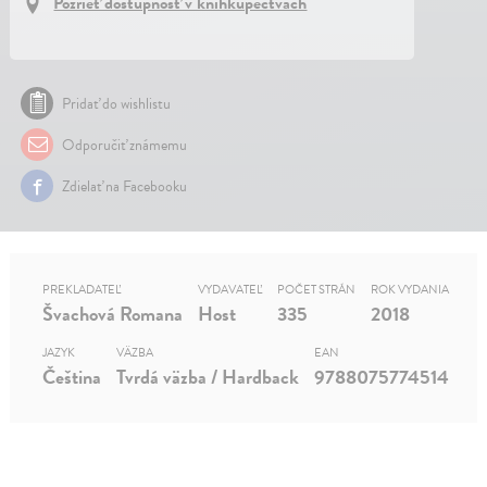
Pozrieť dostupnosť v kníhkupectvách
Pridať do wishlistu
Odporučiť známemu
Zdielať na Facebooku
PREKLADATEĽ
VYDAVATEĽ
POČET STRÁN
ROK VYDANIA
Švachová Romana
Host
335
2018
JAZYK
VÄZBA
EAN
Čeština
Tvrdá väzba / Hardback
9788075774514