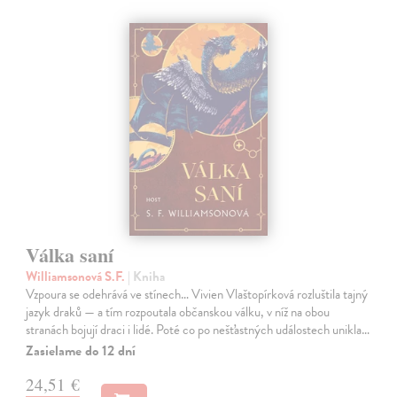
Válka saní
Williamsonová S.F.
| Kniha
Vzpoura se odehrává ve stínech… Vivien Vlaštopírková rozluštila tajný
jazyk draků — a tím rozpoutala občanskou válku, v níž na obou
stranách bojují draci i lidé. Poté co po nešťastných událostech unikla…
Zasielame do 12 dní
24,51 €