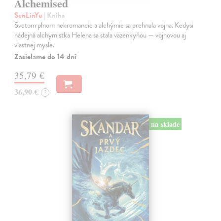
Alchemised
SenLinYu
| Kniha
Svetom plnom nekromancie a alchýmie sa prehnala vojna. Kedysi
nádejná alchymistka Helena sa stala väzenkyňou — vojnovou aj
vlastnej mysle.
Zasielame do 14 dní
35,79 €
36,90 €
?
na sklade