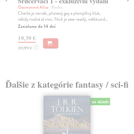
Srdcerváči 1 - exkluzivní vydání
Bí
Osemanová Alice
| Kniha
Ku
Charlie je nervák, přiznaný gay a přemýšlivý kluk,
Bíl
někdy možná až moc. Nick je zase veselý, měkkosrd...
neo
Zasielame do 14 dní
Za
19,39 €
13
19,99 €
14
?
Ďalšie z kategórie fantasy / sci-fi
na sklade