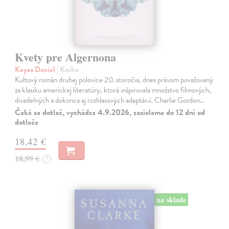
Kvety pre Algernona
Keyes Daniel
| Kniha
Kultový román druhej polovice 20. storočia, dnes právom považovaný
za klasiku americkej literatúry, ktorá inšpirovala množstvo filmových,
divadelných a dokonca aj rozhlasových adaptácií. Charlie Gordon…
Čaká sa dotlač, vychádza 4.9.2026, zasielame do 12 dní od
dotlače
18,42 €
18,99 €
?
na sklade