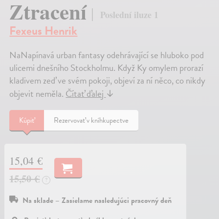
Ztracení
Poslední iluze 1
Fexeus Henrik
NaNapínavá urban fantasy odehrávající se hluboko pod
ulicemi dnešního Stockholmu. Když Ky omylem prorazí
kladivem zeď ve svém pokoji, objeví za ní něco, co nikdy
objevit neměla.
Čítať ďalej
↓
Kúpiť
Rezervovať v kníhkupectve
15,04 €
15,50 €
?
Na sklade – Zasielame nasledujúci pracovný deň