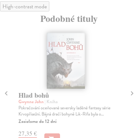
High-contrast mode
Podobné tituly
Hlad bohů
St
(
Gwynne John
| Kniha
Pokračování oceňované seversky laděné fantasy série
Gw
Krvopřísežní. Bájná dračí bohyně Lik-Rifa byla o...
Ty 
od 
Zasielame do 12 dní
Za
27,35 €