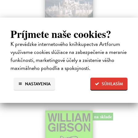
Príjmete naše cookies?
Pád Gondolinu
K prevádzke internetového kníhkupectva Artforum
Tolkien J.R.R.
| Kniha
využívame cookies slúžiace na zabezpečenie a meranie
Legenda o páde Gondolinu hovorí o boji dvoch najväčších mocností
funkčnosti, marketingové účely a zaistenie vášho
sveta. Zlo predstavuje Morgoth, najhorší zo všetkých, vodca
maximálneho pohodlia a spokojnosti.
obrovských armád, ktoré riadi zo svojej železnej pevnosti.
Na sklade
NASTAVENIA
SÚHLASÍM
18,55 €
19,95 €
?
na sklade