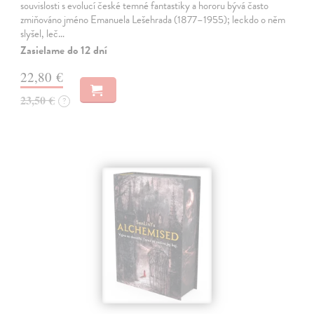
souvislosti s evolucí české temné fantastiky a hororu bývá často
zmiňováno jméno Emanuela Lešehrada (1877–1955); leckdo o něm
slyšel, leč…
Zasielame do 12 dní
22,80 €
23,50 €
?