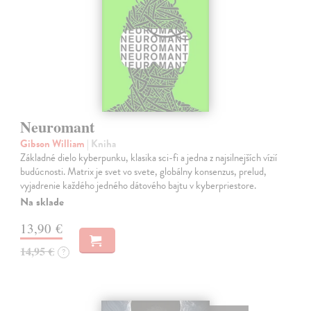
Neuromant
Gibson William
| Kniha
Základné dielo kyberpunku, klasika sci-fi a jedna z najsilnejších vízií
budúcnosti. Matrix je svet vo svete, globálny konsenzus, prelud,
vyjadrenie každého jedného dátového bajtu v kyberpriestore.
Na sklade
13,90 €
14,95 €
?