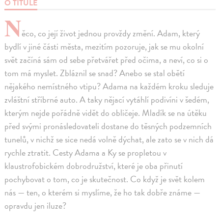
O TITULE
N
ěco, co její život jednou provždy změní. Adam, který
bydlí v jiné části města, mezitím pozoruje, jak se mu okolní
svět začíná sám od sebe přetvářet před očima, a neví, co si o
tom má myslet. Zbláznil se snad? Anebo se stal obětí
nějakého nemístného vtipu? Adama na každém kroku sleduje
zvláštní stříbrné auto. A taky nějací vytáhlí podivíni v šedém,
kterým nejde pořádně vidět do obličeje. Mladík se na útěku
před svými pronásledovateli dostane do těsných podzemních
tunelů, v nichž se sice nedá volně dýchat, ale zato se v nich dá
rychle ztratit. Cesty Adama a Ky se propletou v
klaustrofobickém dobrodružství, které je oba přinutí
pochybovat o tom, co je skutečnost. Co když je svět kolem
nás — ten, o kterém si myslíme, že ho tak dobře známe —
opravdu jen iluze?