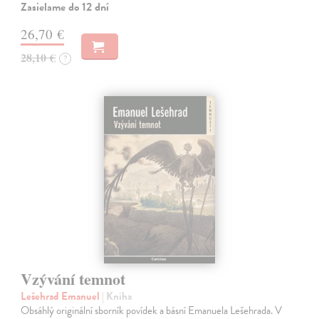
Zasielame do 12 dní
26,70 €
28,10 €
?
Vzývání temnot
Lešehrad Emanuel
| Kniha
Obsáhlý originální sborník povídek a básní Emanuela Lešehrada. V