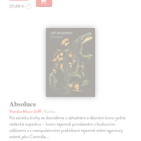
25,80 €
?
Absoluce
VanderMeer Jeff
| Kniha
Na začátku knihy se dozvídáme o záhadném a děsivém konci jedné
vědecké expedice – konci tajemně provázaném s budoucími
událostmi a s manipulativními praktikami tajemné státní agentury
známé jako Centrála.…