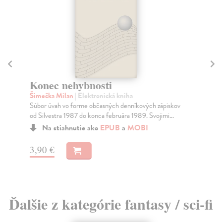
H
Jo
Konec nehybnosti
Prv
Šimečka Milan
| Elektronická kniha
Dia
Súbor úvah vo forme občasných denníkových zápiskov
Za
od Silvestra 1987 do konca februára 1989. Svojimi...
13
Na stiahnutie ako
EPUB
a
MOBI
14
3,90 €
Ďalšie z kategórie fantasy / sci-fi