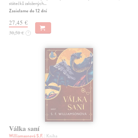
státečků založených…
Zasielame do 12 dní
27,45 €
30,50 €
?
Válka saní
Williamsonová S.F.
| Kniha