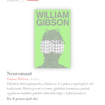
19,95 €
?
Neuromant
Gibson William
| Kniha
Základné dielo kyberpunku, klasika sci-fi a jedna z najsilnejších vízií
budúcnosti. Matrix je svet vo svete, globálny konsenzus, prelud,
vyjadrenie každého jedného dátového bajtu v kyberpriestore.
Do 4 pracovných dní