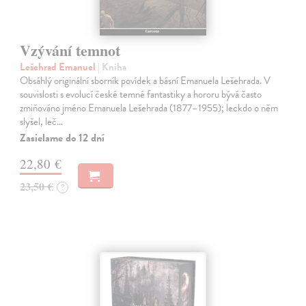
Vzývání temnot
Lešehrad Emanuel
| Kniha
Obsáhlý originální sborník povídek a básní Emanuela Lešehrada. V
souvislosti s evolucí české temné fantastiky a hororu bývá často
zmiňováno jméno Emanuela Lešehrada (1877–1955); leckdo o něm
slyšel, leč…
Zasielame do 12 dní
22,80 €
23,50 €
?