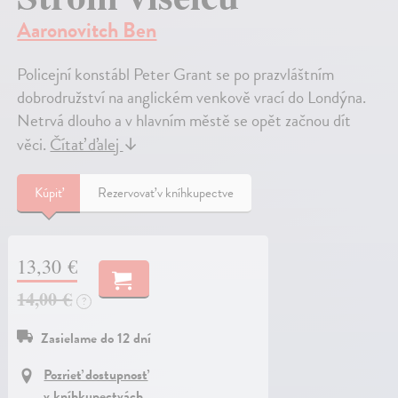
Aaronovitch Ben
Policejní konstábl Peter Grant se po prazvláštním
dobrodružství na anglickém venkově vrací do Londýna.
Netrvá dlouho a v hlavním městě se opět začnou dít
věci.
Čítať ďalej
↓
Kúpiť
Rezervovať v kníhkupectve
13,30 €
14,00 €
?
Zasielame do 12 dní
Pozrieť dostupnosť
v kníhkupectvách