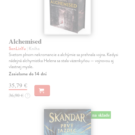
Alchemised
SenLinYu
| Kniha
Svetom plnom nekromancie a alchýmie sa prehnala vojna. Kedysi
nádejná alchymistka Helena sa stala väzenkyňou — vojnovou aj
vlastnej mysle.
Zasielame do 14 dní
35,79 €
36,90 €
?
na sklade