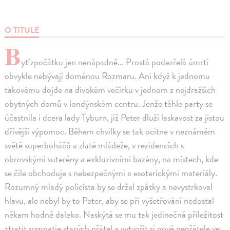
O TITULE
B
yť zpočátku jen nenápadně... Prostá podezřelá úmrtí
obvykle nebývají doménou Rozmaru. Ani když k jednomu
takovému dojde na divokém večírku v jednom z nejdražších
obytných domů v londýnském centru. Jenže téhle party se
účastnila i dcera lady Tyburn, jíž Peter dluží laskavost za jistou
dřívější výpomoc. Během chvilky se tak ocitne v neznámém
světě superboháčů a zlaté mládeže, v rezidencích s
obrovskými suterény a exkluzivními bazény, na místech, kde
se čile obchoduje s nebezpečnými a esoterickými materiály.
Rozumný mladý policista by se držel zpátky a nevystrkoval
hlavu, ale nebyl by to Peter, aby se při vyšetřování nedostal
někam hodně daleko. Naskýtá se mu tak jedinečná příležitost
ztratit sympatie starých přátel a vytvořit si nové nepřátele ve