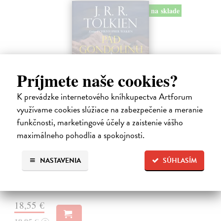
na sklade
Príjmete naše cookies?
K prevádzke internetového kníhkupectva Artforum
využívame cookies slúžiace na zabezpečenie a meranie
funkčnosti, marketingové účely a zaistenie vášho
Pád Gondolinu
maximálneho pohodlia a spokojnosti.
Tolkien J.R.R.
| Kniha
Legenda o páde Gondolinu hovorí o boji dvoch najväčších mocností
NASTAVENIA
SÚHLASÍM
sveta. Zlo predstavuje Morgoth, najhorší zo všetkých, vodca
obrovských armád, ktoré riadi zo svojej železnej pevnosti.
Na sklade
?
18,55 €