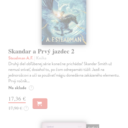
Skandar a Prvý jazdec 2
Steadman A.F.
| Kniha
Druhý diel obľúbenej série konečne prichádza! Skandar Smith už
nemusí snívať, dosiahol to, po čom odnepamäti túžil: Jazdí na
jednorožcovi a učí sa používať mágiu donedávna zakázaného elementu.
Prvý ročník…
Na sklade
?
17,36 €
17,90 €
?
dotlač