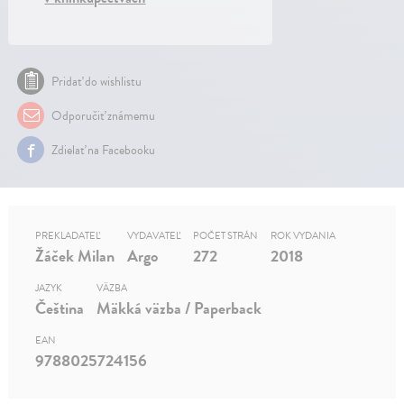
Pridať do wishlistu
Odporučiť známemu
Zdielať na Facebooku
PREKLADATEĽ
VYDAVATEĽ
POČET STRÁN
ROK VYDANIA
Žáček Milan
Argo
272
2018
JAZYK
VÄZBA
Čeština
Mäkká väzba / Paperback
EAN
9788025724156