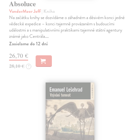
Absoluce
VanderMeer Jeff
| Kniha
Na začátku knihy se dozvídáme o záhadném a děsivém konci jedné
vědecké expedice – konci tajemně provázaném s budoucími
událostmi a s manipulativními praktikami tajemné státní agentury
známé jako Centrála.…
Zasielame do 12 dní
26,70 €
28,10 €
?