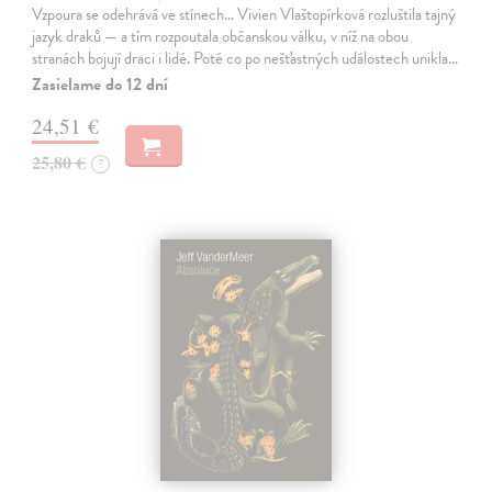
Vzpoura se odehrává ve stínech… Vivien Vlaštopírková rozluštila tajný
jazyk draků — a tím rozpoutala občanskou válku, v níž na obou
stranách bojují draci i lidé. Poté co po nešťastných událostech unikla…
Zasielame do 12 dní
24,51 €
25,80 €
?