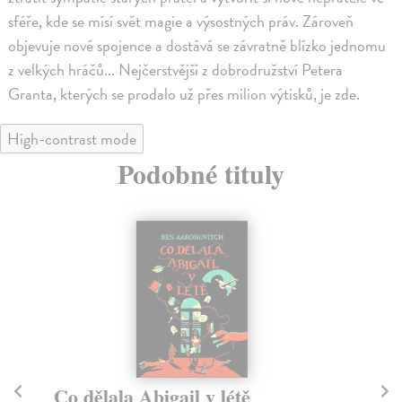
sféře, kde se mísí svět magie a výsostných práv. Zároveň
objevuje nové spojence a dostává se závratně blízko jednomu
z velkých hráčů... Nejčerstvější z dobrodružství Petera
Granta, kterých se prodalo už přes milion výtisků, je zde.
High-contrast mode
Podobné tituly
Co dělala Abigail v létě
Z