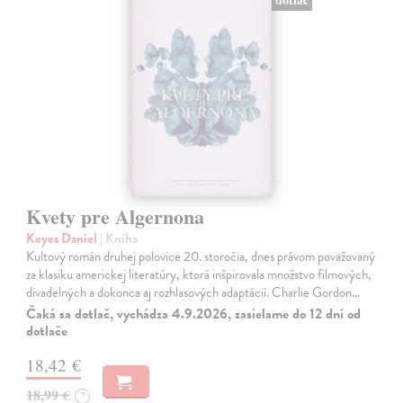
Kvety pre Algernona
Keyes Daniel
| Kniha
Kultový román druhej polovice 20. storočia, dnes právom považovaný
za klasiku americkej literatúry, ktorá inšpirovala množstvo filmových,
divadelných a dokonca aj rozhlasových adaptácií. Charlie Gordon…
Čaká sa dotlač, vychádza 4.9.2026, zasielame do 12 dní od
dotlače
18,42 €
18,99 €
?