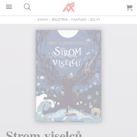
KNIHY
-
BELETRIA
-
FANTASY / SCI-FI
Strom viselců