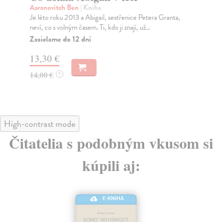
Aaronovitch Ben
| Kniha
Aa
Je léto roku 2013 a Abigail, sestřenice Petera Granta,
Muž
neví, co s volným časem. Ti, kdo ji znají, už...
zlo
Zasielame do 12 dní
Za
13,30 €
13
14,00 €
14
?
High-contrast mode
Čitatelia s podobným vkusom si
kúpili aj:
E-KNIHA