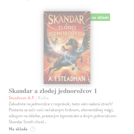
na sklade
Skandar a zlodej jednorožcov 1
Steadman A.F.
| Kniha
Zabudnite na jednorožce z rozprávok, tieto vám naženú strach!
Postavte sa zoči-voči nečakaným hrdinom, elementálnej mágii,
súbojom na oblohe, prastarým tajomstvám a divým jednorožcom.
Skandar Smith chcel…
Na sklade
?