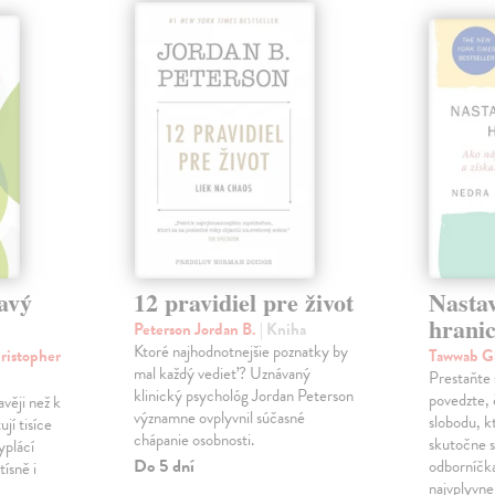
avý
12 pravidiel pre život
Nastav
hrani
Peterson Jordan B.
| Kniha
Ktoré najhodnotnejšie poznatky by
ristopher
Tawwab G
mal každý vedieť? Uznávaný
Prestaňte 
klinický psychológ Jordan Peterson
povedzte, 
věji než k
významne ovplyvnil súčasné
slobodu, k
jí tisíce
chápanie osobnosti.
skutočne 
yplácí
Do 5 dní
odborníčka
tísně i
najvplyvne