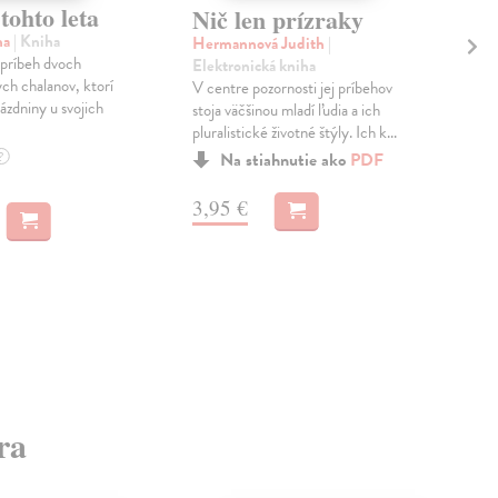
tohto leta
Ni
Nič len prízraky
po
na
| Kniha
Hermannová Judith
|
príbeh dvoch
Elektronická kniha
kol
ch chalanov, ktorí
V centre pozornosti jej príbehov
Nap
rázdniny u svojich
stoja väčšinou mladí ľudia a ich
prež
pluralistické životné štýly. Ich k...
LGBT
chc
Na stiahnutie ako
PDF
?
Na 
3,95 €
19
ra