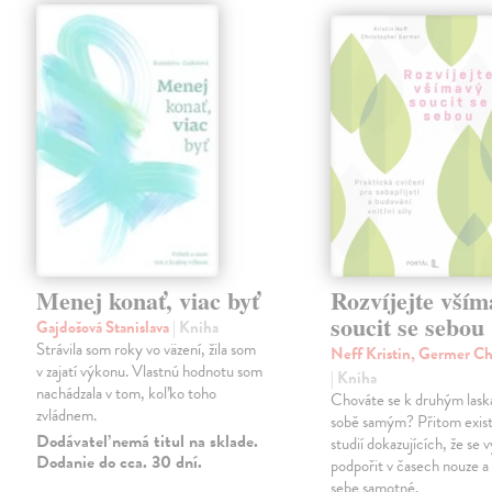
Menej konať, viac byť
Rozvíjejte vším
soucit se sebou
Gajdošová Stanislava
| Kniha
Strávila som roky vo väzení, žila som
Neff Kristin, Germer Ch
v zajatí výkonu. Vlastnú hodnotu som
| Kniha
nachádzala v tom, koľko toho
Chováte se k druhým laska
zvládnem.
sobě samým? Přitom existu
Dodávateľ nemá titul na sklade.
studií dokazujících, že se v
Dodanie do cca. 30 dní.
podpořit v časech nouze a 
sebe samotné.