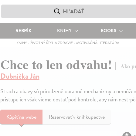
REBRÍK
KNIHY
BOOKS
KNIHY
-
ŽIVOTNÝ ŠTÝL A ZDRAVIE
-
MOTIVAČNÁ LITERATÚRA
Chce to len odvahu!
Ako pr
Dubnička Ján
Strach a obavy sú prirodzené obranné mechanizmy a nemôžem
prístupu ich však vieme dostať pod kontrolu, aby nám nestrpčo
Kúpiť
na webe
Rezervovať v kníhkupectve