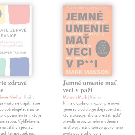
te zdravé
Jemné umenie mať
ce
veci v paži
lover Nedra
| Kniha
Manson Mark
| Kniha
sa vnútorne trápiť, jasne
Kniha o osobnom rozvoji pre novú
čo potrebujete, a zažite
generáciu od blogerskej superstar,
torú pozná len ten, kto je
ktorá ukazuje, ako sa prestať riadiť
sám sebou. Vyhľadávaná
pravidlami pozitívneho myslenia a
 na vzťahy a jedna z
nájsť svoj vlastný spôsob spokojného
jších terapeutiek na…
života podľa toho, čo je…