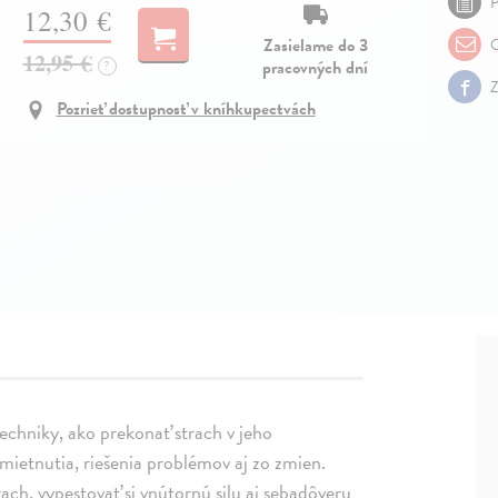
P
12,30 €
Zasielame do 3
O
12,95 €
pracovných dní
?
Z
Pozrieť dostupnosť v kníhkupectvách
chniky, ako prekonať strach v jeho
ietnutia, riešenia problémov aj zo zmien.
rach, vypestovať si vnútornú silu aj sebadôveru