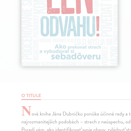
O TITULE
N
ová kniha Jána Dubničku ponúka účinné rady a te
najrozmanitejších podobách – strach z neúspechu, odm
Poradí vám, ako identifikovať svoje obavy, zvládnuť st