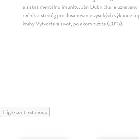
a získať mentálnu imunitu. Ján Dubnička je uznávaný k
rečník a stratég pre dosahovanie vysokých výkonov t
knihy Vytvorte si život, po akom túžite (2015).
High-contrast mode