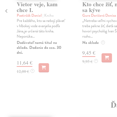
Vietor veje, kam
Kto chce žiť, 
chce I.
sa kýve
Pastirčák Daniel
| Kniha
Gura Doričová Denisa
Pre každého, kto sa nebojí plávať
„Netreba veľmi vychov
v hlbokej vode evanjelia podľa
treba pekne žiť, dieťa sa
Jána,je určená táto kniha.
hovorí psychológ Ivan Š
Neponúka...
rozho...
Dodávateľ nemá titul na
Na sklade
?
sklade. Dodanie do cca. 30
dní.
9,45 €
9,95 €
?
11,64 €
12,00 €
?
Ď