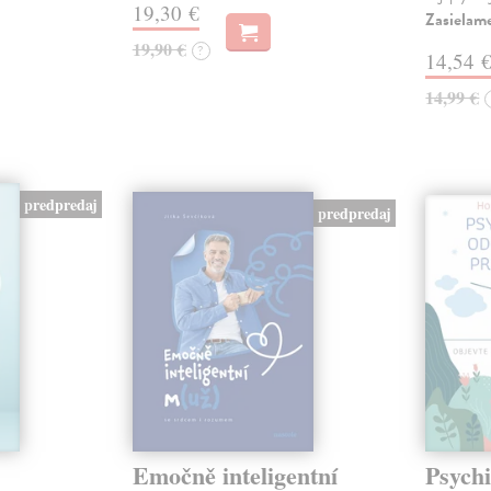
19,30 €
Zasielam
19,90 €
?
14,54 
14,99 €
predpredaj
predpredaj
Emočně inteligentní
Psychi