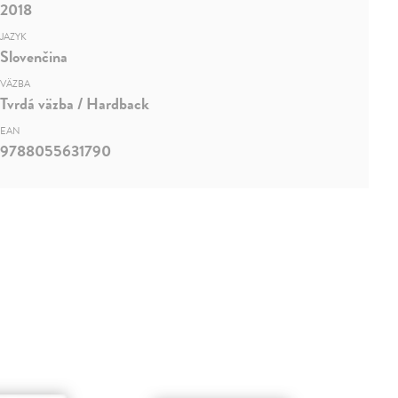
2018
JAZYK
Slovenčina
VÄZBA
Tvrdá väzba / Hardback
EAN
9788055631790