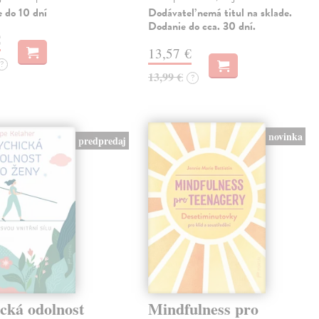
e do 10 dní
Dodávateľ nemá titul na sklade.
Dodanie do cca. 30 dní.
€
13,57 €
?
13,99 €
?
novinka
predpredaj
cká odolnost
Mindfulness pro