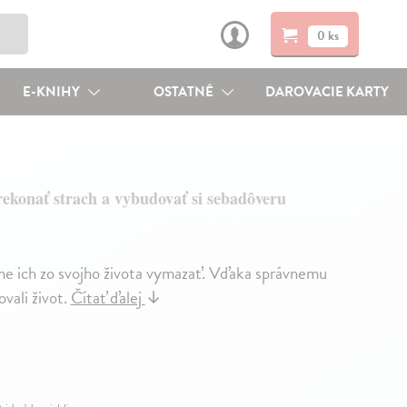
0 ks
E-KNIHY
OSTATNÉ
DAROVACIE KARTY
ekonať strach a vybudovať si sebadôveru
e ich zo svojho života vymazať. Vďaka správnemu
vali život.
Čítať ďalej
↓