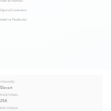
ridať do wishlistu
dporučiť známemu
dielať na Facebooku
VYDAVATEĽ
Slovart
POČET STRÁN
256
ROK VYDANIA