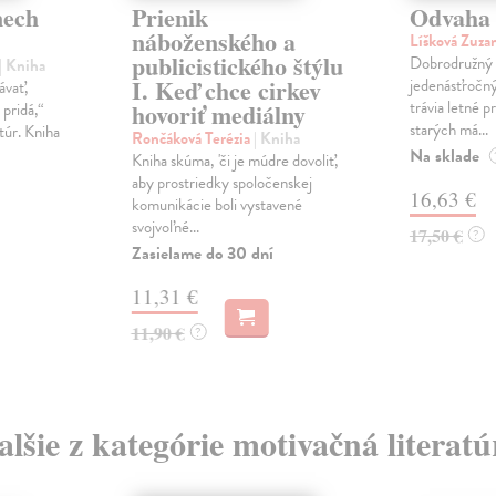
nech
Prienik
Odvaha 
náboženského a
Líšková Zuza
publicistického štýlu
Dobrodružný 
| Kniha
I. Keď chce cirkev
jedenásťročný
ávať,
trávia letné p
hovoriť mediálny
 pridá,“
starých má...
túr. Kniha
Rončáková Terézia
| Kniha
Na sklade
Kniha skúma, 'či je múdre dovoliť,
aby prostriedky spoločenskej
16,63 €
komunikácie boli vystavené
svojvoľné...
17,50 €
?
Zasielame do 30 dní
11,31 €
11,90 €
?
alšie z kategórie motivačná literatú