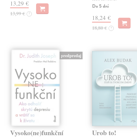
13,29 €
Do 5 dní
13,99 €
?
18,24 €
18,80 €
?
predpredaj
Vysoko(ne)funkční
Urob to!