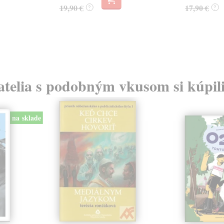
19,90 €
17,90 €
?
?
atelia s podobným vkusom si kúpili
na sklade