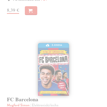
8,39 €
E-KNIHA
FC Barcelona
Mugford Simon
| Elektronická kniha