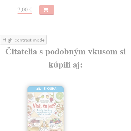
4,90 €
5,
High-contrast mode
Čitatelia s podobným vkusom si
kúpili aj:
E-KNIHA