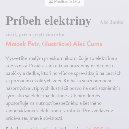
Prečítať ukážku
Príbeh elektriny
Ako Janko
zistil, prečo svieti žiarovka
Mrázek Petr
,
(ilustrácie) Aleš Čuma
Vysvetlite malým prieskumníkom, čo je to elektrina a
kde vzniká.Prváčik Janko trávi prázdniny na dedine u
babičky a dedka, ktorí ho vľúdne sprevádzajú na cestách
za poznaním okolitých vecí. Kniha sa snaží pomocou
názorných a vtipných ilustrácií pozvoľna deti zoznámiť s
tým, ako sa elektrina dostane až k nim domov,
upozorňuje na nutnosť bezpečného a šetrného
zaobchádzania s elektrinou, v rubrike Pre zvedavcov
pridáva zaujímavé súvislosti.