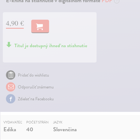
E-kniha na stiahnutie v digitálnom formáte
PDF
?
4,90 €
Titul je dostupný ihneď na stiahnutie
Pridať do wishlistu
Odporučiť známemu
Zdielať na Facebooku
VYDAVATEĽ
POČET STRÁN
JAZYK
Edika
40
Slovenčina