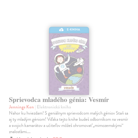
E-KNIHA
Sprievodca mladého génia: Vesmír
Jennings Ken
| Elektronická kniha
Nahor ku hviezdam! S geniálnym sprievodcom malých géniov Staň sa
aj ty mladým géniom! Vďaka tejto knihe budeš odborníkom na vesmír
a svojich kamarátov a učiteľov môžeš ohromovať „mimozemskými“
znalosťami.…