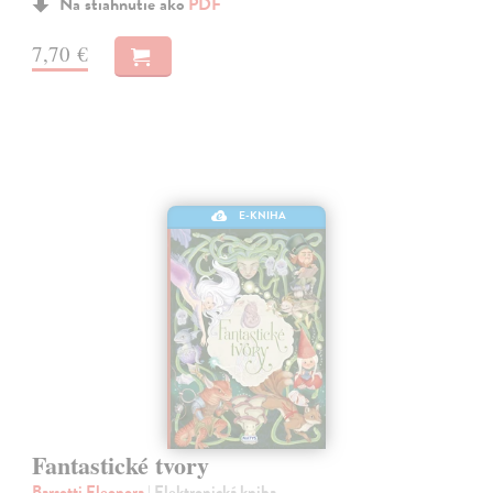
Na stiahnutie ako
PDF
7,70 €
E-KNIHA
Fantastické tvory
Barsotti Eleonora
| Elektronická kniha