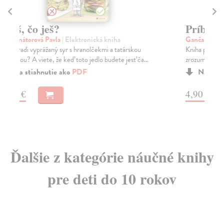
Príbeh vody
Pr
p
Gančarčíková Kateřina
| Elektronická kniha
Kniha pre najmladších čitateľov, ktorá jednoducho a
Bra
zrozumiteľne odpovie na ich najčastejšie otázky ...
Čo 
Ze
Na stiahnutie ako
PDF
4,90 €
10
Ďalšie z kategórie náučné knihy
pre deti do 10 rokov