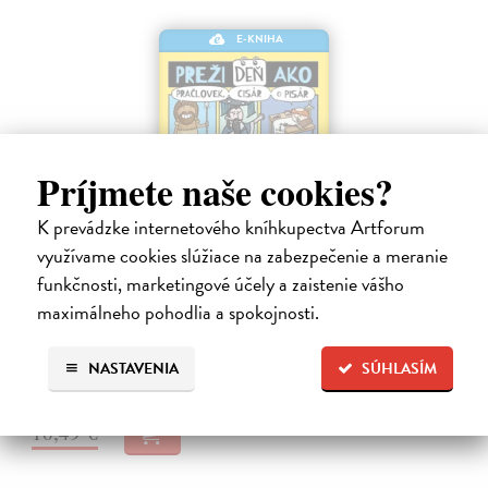
E-KNIHA
Príjmete naše cookies?
K prevádzke internetového kníhkupectva Artforum
využívame cookies slúžiace na zabezpečenie a meranie
Preži deň ako pračlovek, cisár či pisár
funkčnosti, marketingové účely a zaistenie vášho
maximálneho pohodlia a spokojnosti.
Barfield Mike, Bradley Jess
| Elektronická kniha
Ako trávil čas mamut srstnatý? Čo si mikróby mysleli o Louisovi
Pasteurovi - vedcovi, ktorý im skomplikoval život?
NASTAVENIA
SÚHLASÍM
Na stiahnutie ako
PDF
10,49 €