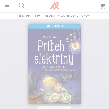
E-KNIHY
-
KNIHY PRE DETI
-
NÁUČNÉ DO 10 ROKOV
E-KNIHA