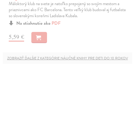
Máloktorý klub na svete je natoľko prepojený so svojím mestom a
priaznivcami ako FC Barcelona. Tento veľký klub budoval aj futbalista
so slovenskými koreňmi Ladislava Kubala.
Na stiahnutie ako
PDF
5,59 €
ZOBRAZIŤ ĎALŠIE Z KATEGÓRIE NÁUČNÉ KNIHY PRE DETI DO 10 ROKOV