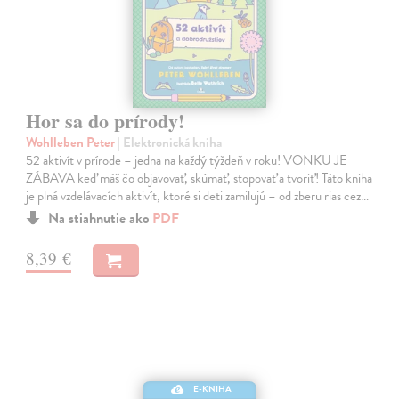
Hor sa do prírody!
Wohlleben Peter
| Elektronická kniha
52 aktivít v prírode – jedna na každý týždeň v roku! VONKU JE
ZÁBAVA keď máš čo objavovať, skúmať, stopovať a tvoriť! Táto kniha
je plná vzdelávacích aktivít, ktoré si deti zamilujú – od zberu rias cez…
Na stiahnutie ako
PDF
8,39 €
E-KNIHA