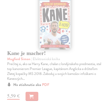
Kane je macher!
Mugford Simon
| Elektronická kniha
Prečítaj si, ako sa Harry Kane, chalan z londýnskeho predmestia, stal
top kanonierom Premier League, kapitánom Anglicka a držiteľom
Zlatej kopačky MS 2018. Zaboduj u svojich kamošov infoškami o
Kaneových…
Na stiahnutie ako
PDF
5,59 €