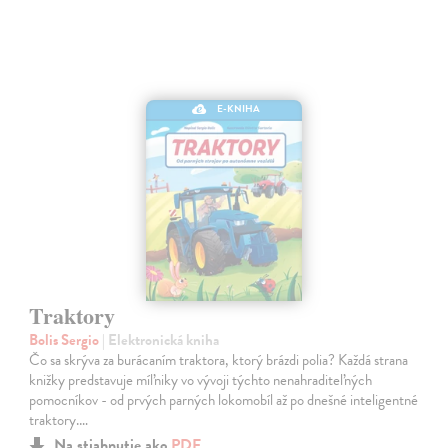
E-KNIHA
Traktory
Bolis Sergio
| Elektronická kniha
Čo sa skrýva za burácaním traktora, ktorý brázdi polia? Každá strana
knižky predstavuje míľniky vo vývoji týchto nenahraditeľných
pomocníkov - od prvých parných lokomobíl až po dnešné inteligentné
traktory.…
Na stiahnutie ako
PDF