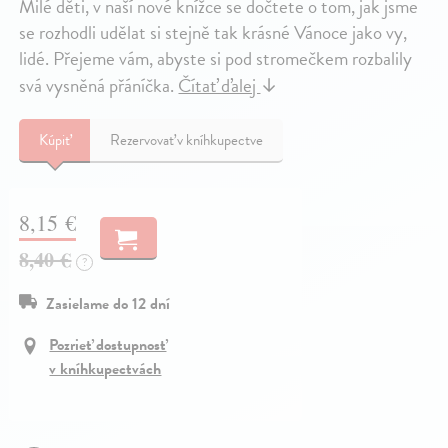
Milé děti, v naší nové knížce se dočtete o tom, jak jsme
se rozhodli udělat si stejně tak krásné Vánoce jako vy,
lidé. Přejeme vám, abyste si pod stromečkem rozbalily
svá vysněná přáníčka.
Čítať ďalej
↓
Kúpiť
Rezervovať v kníhkupectve
8,15 €
8,40 €
?
Zasielame do 12 dní
Pozrieť dostupnosť
v kníhkupectvách