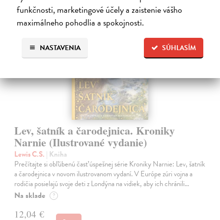
funkčnosti, marketingové účely a zaistenie vášho
maximálneho pohodlia a spokojnosti.
na sklade
NASTAVENIA
SÚHLASÍM
Lev, šatník a čarodejnica. Kroniky
Narnie (Ilustrované vydanie)
Lewis C.S.
| Kniha
Prečítajte si obľúbenú časť úspešnej série Kroniky Narnie: Lev, šatník
a čarodejnica v novom ilustrovanom vydaní. V Európe zúri vojna a
rodičia posielajú svoje deti z Londýna na vidiek, aby ich chránili…
Na sklade
?
12,04 €