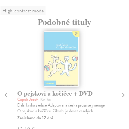
High-contrast mode
Podobné tituly
O pejskovi a kočičce + DVD
O 
dě
Čapek Josef
| Kniha
Další kniha z edice Adaptovaná česká próza se jmenuje
Ča
O pejskovi a kočičce. Obsahuje deset veselých ...
Mil
nej
Zasielame do 12 dní
Za
13,19 €