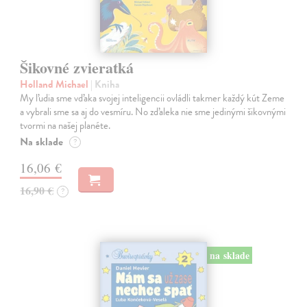
Šikovné zvieratká
Holland Michael
| Kniha
My ľudia sme vďaka svojej inteligencii ovládli takmer každý kút Zeme
a vybrali sme sa aj do vesmíru. No zďaleka nie sme jedinými šikovnými
tvormi na našej planéte.
Na sklade
?
16,06 €
16,90 €
?
na sklade