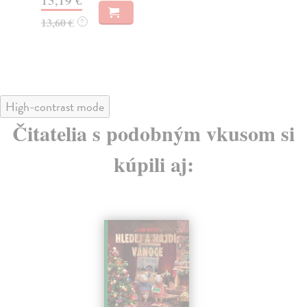
8,
13,60 €
?
8,
High-contrast mode
Čitatelia s podobným vkusom si
kúpili aj: