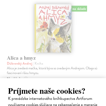
na sklade
Alica a hmyz
Dúbravský Andrej
| Kniha
Alica je zvedavá mačka, ktorá býva so zvedavým Andrejom. Obaja sú
fascinovaní ríšou hmyzu.
Na sklade
?
28,03 €
Príjmete naše cookies?
28,90 €
?
K prevádzke internetového kníhkupectva Artforum
využívame cookies slúžiace na zabezpečenie a meranie