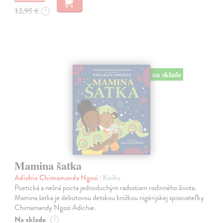
12,95 €
?
na sklade
Mamina šatka
Adichie Chimamanda Ngozi
| Kniha
Poetická a nežná pocta jednoduchým radostiam rodinného života.
Mamina šatka je debutovou detskou knižkou nigérijskej spisovateľky
Chimamandy Ngozi Adichie.
Na sklade
?