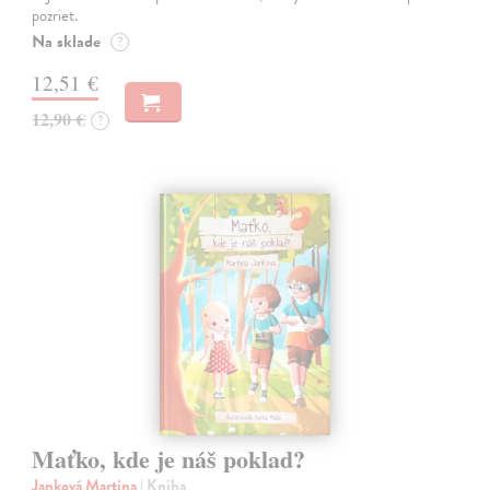
pozriet.
Na sklade
?
12,51 €
12,90 €
?
Maťko, kde je náš poklad?
Janková Martina
| Kniha