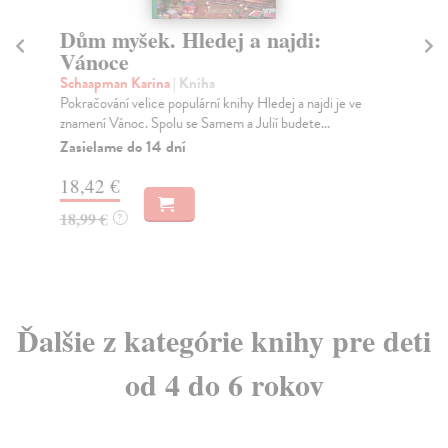
Dům myšek. Hledej a najdi:
Č
Vánoce
dě
Schaapman Karina
| Kniha
Jůz
Pokračování velice populární knihy Hledej a najdi je ve
Nej
znamení Vánoc. Spolu se Samem a Julií budete...
zap
Zasielame do 14 dní
Za
18,42 €
14
18,99 €
15
?
Ďalšie z kategórie knihy pre deti
od 4 do 6 rokov