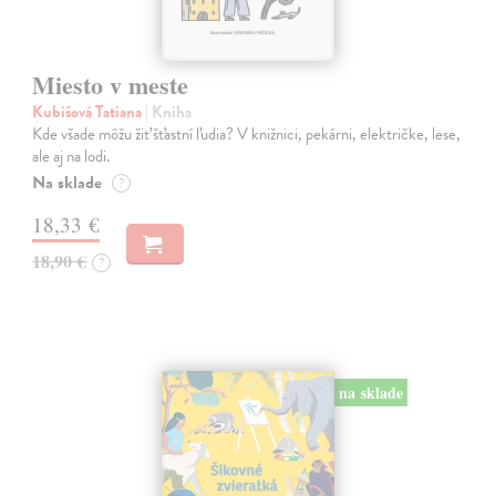
Miesto v meste
Kubišová Tatiana
| Kniha
Kde všade môžu žiť šťastní ľudia? V knižnici, pekárni, električke, lese,
ale aj na lodi.
Na sklade
?
18,33 €
18,90 €
?
na sklade