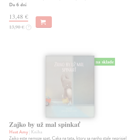
Do 6 dní
13,48 €
13,90 €
?
na sklade
Zajko by už mal spinkať
Hest Amy
| Kniha
Zajko este nemoze spat. Caka na tata, ktory sa nanho stale neprisiel