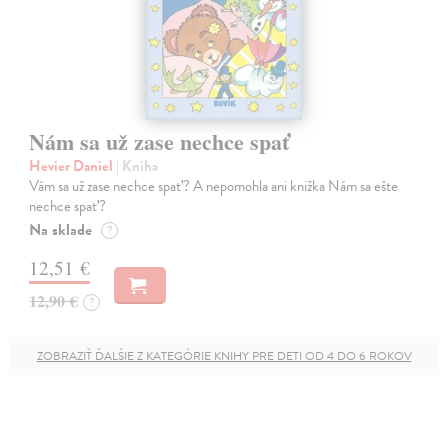
Nám sa už zase nechce spať
Hevier Daniel
| Kniha
Vám sa už zase nechce spať? A nepomohla ani knižka Nám sa ešte
nechce spať?
Na sklade
?
12,51 €
12,90 €
?
ZOBRAZIŤ ĎALŠIE Z KATEGÓRIE KNIHY PRE DETI OD 4 DO 6 ROKOV