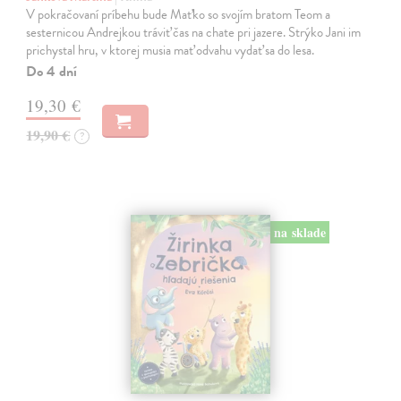
V pokračovaní príbehu bude Maťko so svojím bratom Teom a
sesternicou Andrejkou tráviť čas na chate pri jazere. Strýko Jani im
prichystal hru, v ktorej musia mať odvahu vydať sa do lesa.
Do 4 dní
19,30 €
19,90 €
?
na sklade