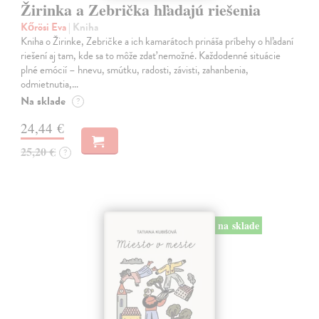
Žirinka a Zebrička hľadajú riešenia
Kőrösi Eva
| Kniha
Kniha o Žirinke, Zebričke a ich kamarátoch prináša príbehy o hľadaní
riešení aj tam, kde sa to môže zdať nemožné. Každodenné situácie
plné emócií – hnevu, smútku, radosti, závisti, zahanbenia,
odmietnutia,…
Na sklade
?
24,44 €
25,20 €
?
na sklade