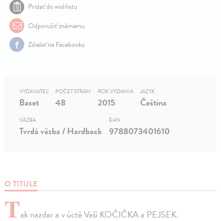
Pridať do wishlistu
Odporučiť známemu
Zdielať na Facebooku
VYDAVATEĽ
POČET STRÁN
ROK VYDANIA
JAZYK
Baset
48
2015
Čeština
VÄZBA
EAN
Tvrdá väzba / Hardback
9788073401610
O TITULE
T
ak nazdar a v úctě Vaši KOČIČKA a PEJSEK.