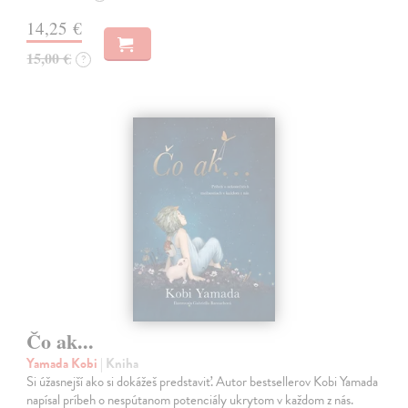
14,25 €
15,00 €
?
Čo ak...
Yamada Kobi
| Kniha
Si úžasnejší ako si dokážeš predstaviť. Autor bestsellerov Kobi Yamada
napísal príbeh o nespútanom potenciály ukrytom v každom z nás.