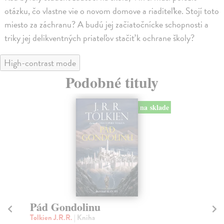
otázku, čo vlastne vie o novom domove a riaditeľke. Stojí toto
miesto za záchranu? A budú jej začiatočnícke schopnosti a
triky jej delikventných priateľov stačiť k ochrane školy?
High-contrast mode
Podobné tituly
na sklade
Pád Gondolinu
B
Tolkien J.R.R.
| Kniha
He