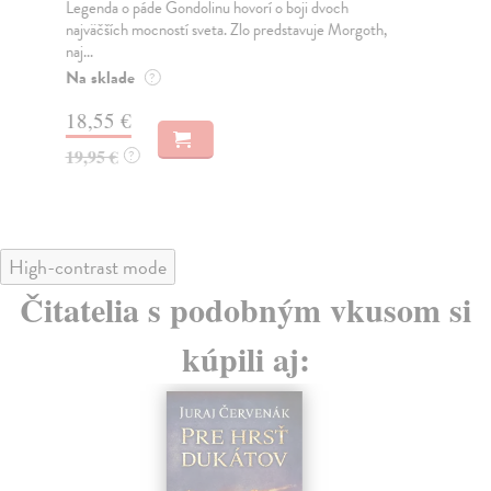
Legenda o páde Gondolinu hovorí o boji dvoch
Pre
najväčších mocností sveta. Zlo predstavuje Morgoth,
púš
naj...
Na
Na sklade
?
18
18,55 €
19
19,95 €
?
High-contrast mode
Čitatelia s podobným vkusom si
kúpili aj: