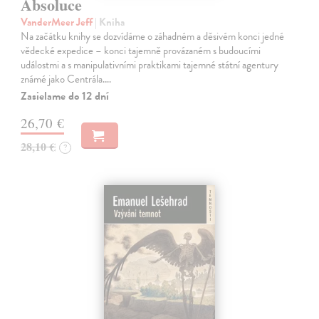
Absoluce
VanderMeer Jeff
| Kniha
Na začátku knihy se dozvídáme o záhadném a děsivém konci jedné
vědecké expedice – konci tajemně provázaném s budoucími
událostmi a s manipulativními praktikami tajemné státní agentury
známé jako Centrála.…
Zasielame do 12 dní
26,70 €
28,10 €
?