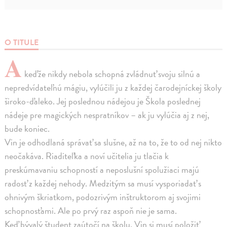
O TITULE
A
keďže nikdy nebola schopná zvládnuť svoju silnú a
nepredvídateľnú mágiu, vylúčili ju z každej čarodejníckej školy
široko-ďaleko. Jej poslednou nádejou je Škola poslednej
nádeje pre magických nespratníkov – ak ju vylúčia aj z nej,
bude koniec.
Vin je odhodlaná správať sa slušne, až na to, že to od nej nikto
neočakáva. Riaditeľka a noví učitelia ju tlačia k
preskúmavaniu schopností a neposlušní spolužiaci majú
radosť z každej nehody. Medzitým sa musí vysporiadať s
ohnivým škriatkom, podozrivým inštruktorom aj svojimi
schopnosťami. Ale po prvý raz aspoň nie je sama.
Keď bývalý študent zaútočí na školu, Vin si musí položiť