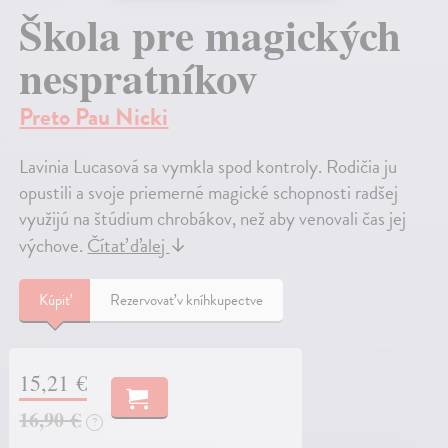
Škola pre magických
nespratníkov
Preto Pau Nicki
Lavinia Lucasová sa vymkla spod kontroly. Rodičia ju
opustili a svoje priemerné magické schopnosti radšej
využijú na štúdium chrobákov, než aby venovali čas jej
výchove.
Čítať ďalej
↓
Kúpiť
Rezervovať v kníhkupectve
15,21 €
16,90 €
?