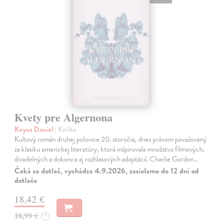
Kvety pre Algernona
Keyes Daniel
| Kniha
Kultový román druhej polovice 20. storočia, dnes právom považovaný
za klasiku americkej literatúry, ktorá inšpirovala množstvo filmových,
divadelných a dokonca aj rozhlasových adaptácií. Charlie Gordon…
Čaká sa dotlač, vychádza 4.9.2026, zasielame do 12 dní od
dotlače
18,42 €
18,99 €
?