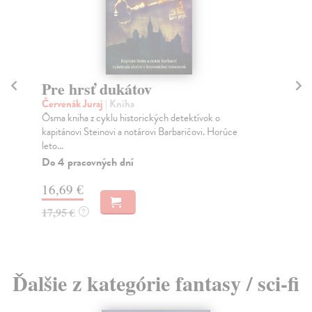
Pre hrsť dukátov
K
Červenák Juraj
| Kniha
Ke
Ôsma kniha z cyklu historických detektívok o
Kul
kapitánovi Steinovi a notárovi Barbaričovi. Horúce
prá
leto...
Ča
do 
Do 4 pracovných dní
18
16,69 €
18
17,95 €
?
Ďalšie z kategórie fantasy / sci-fi