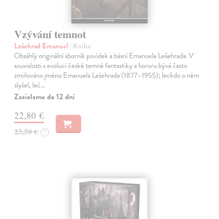
Vzývání temnot
Lešehrad Emanuel
| Kniha
Obsáhlý originální sborník povídek a básní Emanuela Lešehrada. V
souvislosti s evolucí české temné fantastiky a hororu bývá často
zmiňováno jméno Emanuela Lešehrada (1877–1955); leckdo o něm
slyšel, leč…
Zasielame do 12 dní
22,80 €
23,50 €
?