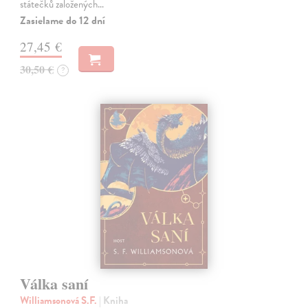
státečků založených…
Zasielame do 12 dní
27,45 €
30,50 €
?
Válka saní
Williamsonová S.F.
| Kniha