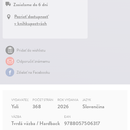
Zasielame do 6 dní
Pozrieť dostupnosť
v kníhkupectvách
Pridať do wishlistu
Odporučiť známemu
Zdielať na Facebooku
VYDAVATEĽ
POČET STRÁN
ROK VYDANIA
JAZYK
Yoli
368
2026
Slovenčina
VÄZBA
EAN
Tvrdá väzba / Hardback
9788057506317