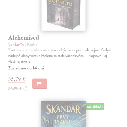
Alchemised
SenLinYu
| Kniha
Svetom plnom nekromancie a alchýmie sa prehnala vojna. Kedysi
nádejná alchymistka Helena sa stala väzenkyňou — vojnovou aj
vlastnej mysle.
Zasielame do 14 dní
35,79 €
36,90 €
?
na sklade