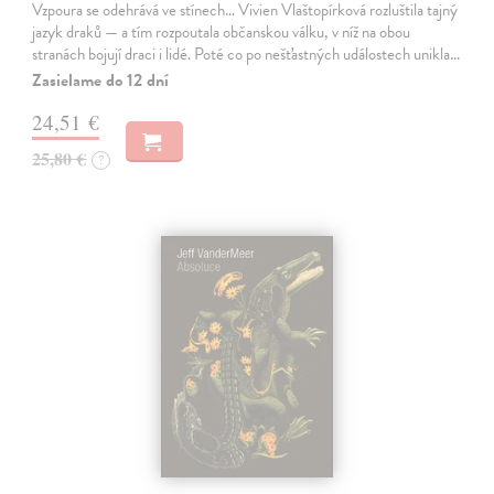
Vzpoura se odehrává ve stínech… Vivien Vlaštopírková rozluštila tajný
jazyk draků — a tím rozpoutala občanskou válku, v níž na obou
stranách bojují draci i lidé. Poté co po nešťastných událostech unikla…
Zasielame do 12 dní
24,51 €
25,80 €
?