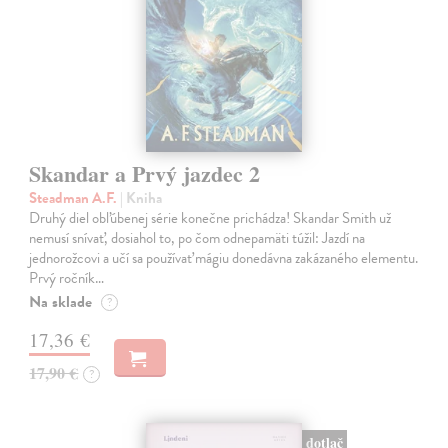
Skandar a Prvý jazdec 2
Steadman A.F.
| Kniha
Druhý diel obľúbenej série konečne prichádza! Skandar Smith už
nemusí snívať, dosiahol to, po čom odnepamäti túžil: Jazdí na
jednorožcovi a učí sa používať mágiu donedávna zakázaného elementu.
Prvý ročník…
Na sklade
?
17,36 €
17,90 €
?
dotlač