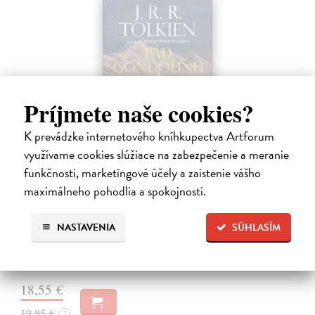
Príjmete naše cookies?
K prevádzke internetového kníhkupectva Artforum
využívame cookies slúžiace na zabezpečenie a meranie
funkčnosti, marketingové účely a zaistenie vášho
Pád Gondolinu
maximálneho pohodlia a spokojnosti.
Tolkien J.R.R.
| Kniha
Legenda o páde Gondolinu hovorí o boji dvoch najväčších mocností
NASTAVENIA
SÚHLASÍM
sveta. Zlo predstavuje Morgoth, najhorší zo všetkých, vodca
obrovských armád, ktoré riadi zo svojej železnej pevnosti.
Na sklade
?
18,55 €
19,95 €
?