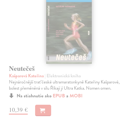
Neutečeš
Kašparová Kateřina
| Elektronická kniha
Nejnáročnější trať české ultramaratonkyně Kateřiny Kašparové,
bolest přeměněná v sílu Říkají jí Ultra Katka. Nomen omen.
Na stiahnutie ako
EPUB
a
MOBI
10,39 €