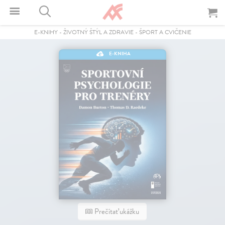
E-KNIHY
-
ŽIVOTNÝ ŠTÝL A ZDRAVIE
-
ŠPORT A CVIČENIE
E-KNIHA
Prečítať ukážku