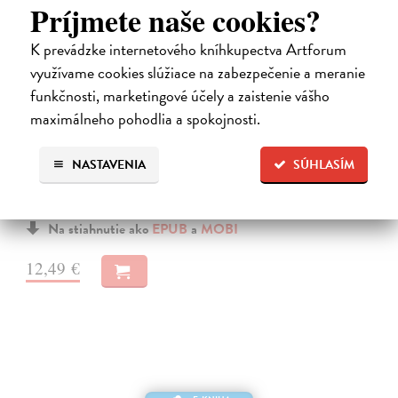
Príjmete naše cookies?
K prevádzke internetového kníhkupectva Artforum
využívame cookies slúžiace na zabezpečenie a meranie
funkčnosti, marketingové účely a zaistenie vášho
Žádná zeď neexistuje
maximálneho pohodlia a spokojnosti.
Bailey Allie
| Elektronická kniha
Šokující paměti ultramaratonkyně o boji se závislostí a hledání cesty
NASTAVENIA
SÚHLASÍM
ven Paměti britské ultramaratonkyně Allie Bailey jsou brutálně
upřímnou a často šokující zprávou o alkoholismu, depresi a těžkých
nervových…
Na stiahnutie ako
EPUB
a
MOBI
12,49 €