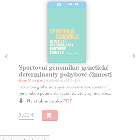
E-KNIHA
Sportovní genomika: genetické
Za
determinanty pohybové činnosti
v
Petr Miroslav
| Elektronická kniha
Fl
Tato monografie se zabývá problematikou sportovní
Jed
genomiky a potenciálu využití tohoto progresivního...
výu
Na stiahnutie ako
PDF
5,00 €
8,