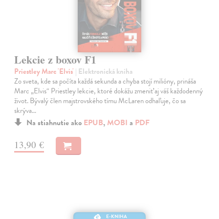
Lekcie z boxov F1
Priestley Marc 'Elvis'
| Elektronická kniha
Zo sveta, kde sa počíta každá sekunda a chyba stojí milióny, prináša
Marc „Elvis“ Priestley lekcie, ktoré dokážu zmeniť aj váš každodenný
život. Bývalý člen majstrovského tímu McLaren odhaľuje, čo sa
skrýva…
Na stiahnutie ako
EPUB
,
MOBI
a
PDF
13,90 €
E-KNIHA