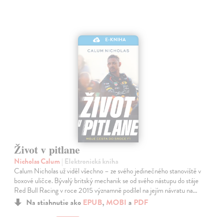
E-KNIHA
Život v pitlane
Nicholas Calum
| Elektronická kniha
Calum Nicholas už viděl všechno – ze svého jedinečného stanoviště v
boxové uličce. Bývalý britský mechanik se od svého nástupu do stáje
Red Bull Racing v roce 2015 významně podílel na jejím návratu na…
Na stiahnutie ako
EPUB
,
MOBI
a
PDF