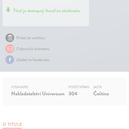
Titul je dostupný ihneď na stiahnutie
Pridať do wishlistu
Odporučiť známemu
Zdielať na Facebooku
VYDAVATEĽ
POČET STRÁN
JAZYK
Nakladatelství Universum
304
Čeština
O TITULE