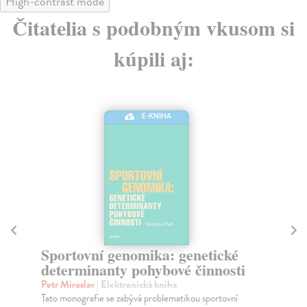
High-contrast mode
Čitatelia s podobným vkusom si
kúpili aj:
E-KNIHA
Sportovní genomika: genetické
Za
determinanty pohybové činnosti
v
Petr Miroslav
| Elektronická kniha
Fl
Tato monografie se zabývá problematikou sportovní
Jed