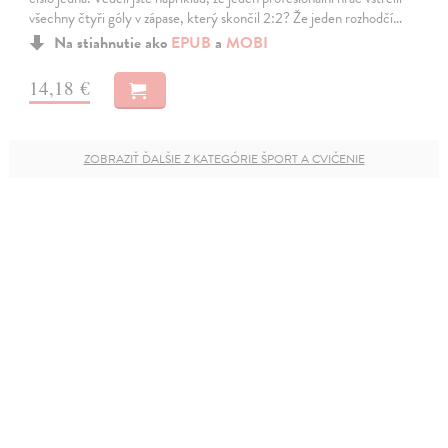
všechny čtyři góly v zápase, který skončil 2:2? Že jeden rozhodčí…
Na stiahnutie ako
EPUB
a
MOBI
14,18 €
ZOBRAZIŤ ĎALŠIE Z KATEGÓRIE ŠPORT A CVIČENIE