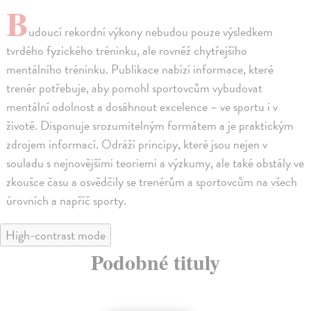
B
udoucí rekordní výkony nebudou pouze výsledkem
tvrdého fyzického tréninku, ale rovněž chytřejšího
mentálního tréninku. Publikace nabízí informace, které
trenér potřebuje, aby pomohl sportovcům vybudovat
mentální odolnost a dosáhnout excelence – ve sportu i v
životě. Disponuje srozumitelným formátem a je praktickým
zdrojem informací. Odráží principy, které jsou nejen v
souladu s nejnovějšími teoriemi a výzkumy, ale také obstály ve
zkoušce času a osvědčily se trenérům a sportovcům na všech
úrovních a napříč sporty.
High-contrast mode
Podobné tituly