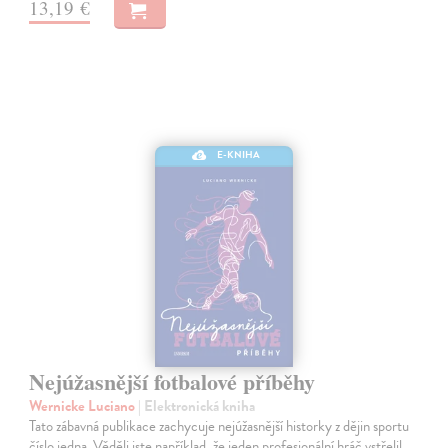
13,19 €
E-KNIHA
Nejúžasnější fotbalové příběhy
Wernicke Luciano
| Elektronická kniha
Tato zábavná publikace zachycuje nejúžasnější historky z dějin sportu
číslo jedna. Věděli jste například, že jeden profesionální hráč vstřelil