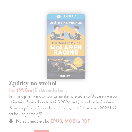
E-KNIHA
Zpátky na vrchol
Hunt W. Ben
| Elektronická kniha
Jen málo jmen v motorsportu má stejný zvuk jako McLaren – a po
vítězství v Poháru konstruktérů 2024 se tým pod vedením Zaka
Browna opět vrací do velkolepé formy. Začátkem roku 2023 byli
druhou nejpomalejší…
Na stiahnutie ako
EPUB
,
MOBI
a
PDF