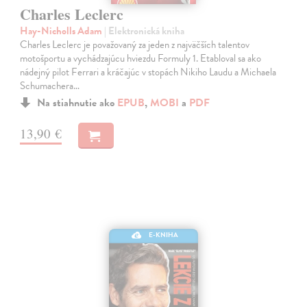
Charles Leclerc
Hay-Nicholls Adam
| Elektronická kniha
Charles Leclerc je považovaný za jeden z najväčších talentov
motošportu a vychádzajúcu hviezdu Formuly 1. Etabloval sa ako
nádejný pilot Ferrari a kráčajúc v stopách Nikiho Laudu a Michaela
Schumachera…
Na stiahnutie ako
EPUB
,
MOBI
a
PDF
13,90 €
E-KNIHA