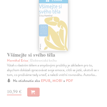
E-KNIHA
Všímejte si svého těla
Hornthal Erica
| Elektronická kniha
Vztah s vlastním tělem a smyslovými prožitky je základem pro to,
abychom dokázali zpracovávat svoje emoce, cítili se jistě, ukotvili se v
tom, co prožíváme tady a teď, a nalezli vnitřní rovnováhu. Autorka…
Na stiahnutie ako
EPUB
,
MOBI
a
PDF
10,59 €