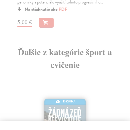
genomiky a potenciálu využití tohoto progresivního...
výu
Na stiahnutie ako
PDF
5,00 €
8,
Ďalšie z kategórie šport a
cvičenie
E-KNIHA