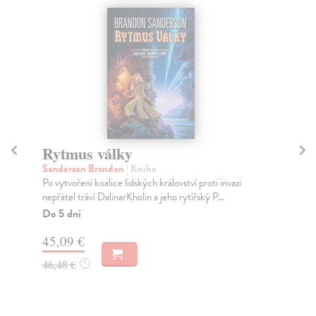
Rytmus války
K
Sanderson Brandon
| Kniha
St
Po vytvoření koalice lidských království proti invazi
Děj
nepřátel tráví DalinarKholin a jeho rytířský P...
čas
pře
Do 5 dní
Za
45,09 €
44
46,48 €
?
46