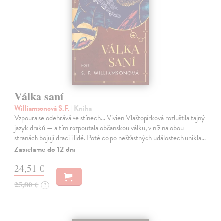
Válka saní
Williamsonová S.F.
| Kniha
Vzpoura se odehrává ve stínech… Vivien Vlaštopírková rozluštila tajný
jazyk draků — a tím rozpoutala občanskou válku, v níž na obou
stranách bojují draci i lidé. Poté co po nešťastných událostech unikla…
Zasielame do 12 dní
24,51 €
25,80 €
?