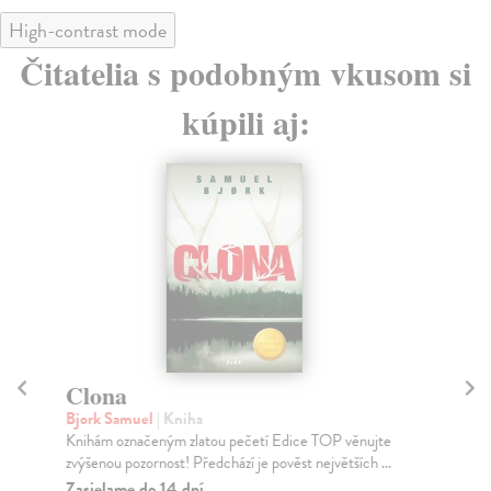
High-contrast mode
Čitatelia s podobným vkusom si
kúpili aj:
Clona
O
Bjork Samuel
| Kniha
Wa
Knihám označeným zlatou pečetí Edice TOP věnujte
Dru
zvýšenou pozornost! Předchází je pověst největších ...
voj
Zasielame do 14 dní
Za