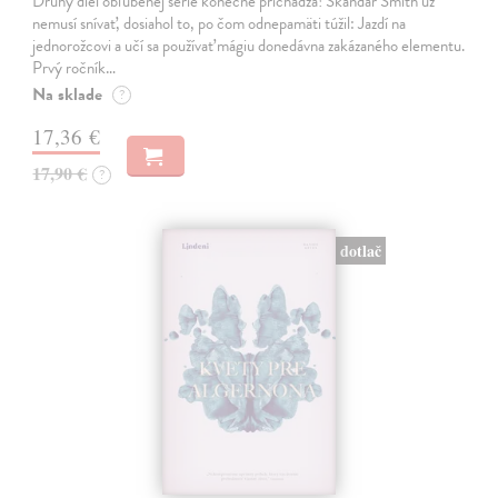
Druhý diel obľúbenej série konečne prichádza! Skandar Smith už
nemusí snívať, dosiahol to, po čom odnepamäti túžil: Jazdí na
jednorožcovi a učí sa používať mágiu donedávna zakázaného elementu.
Prvý ročník…
Na sklade
?
17,36 €
17,90 €
?
dotlač