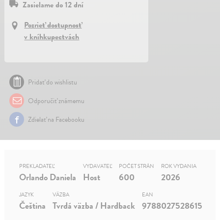
Zasielame do 12 dní
Pozrieť dostupnosť
v kníhkupectvách
Pridať do wishlistu
Odporučiť známemu
Zdielať na Facebooku
PREKLADATEĽ
VYDAVATEĽ
POČET STRÁN
ROK VYDANIA
Orlando Daniela
Host
600
2026
JAZYK
VÄZBA
EAN
Čeština
Tvrdá väzba / Hardback
9788027528615