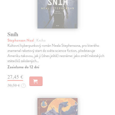
Sníh
Stephenson Neal
| Kniha
Kultovní kyberpunkový román Neala Stephensona, pro kterého
znamenal raketový start do světa science fiction, představuje
Ameriku takovou, jak ji (dnes ještě) neznáme: jako změť městských
státečků založených…
Zasielame do 12 dní
27,45 €
30,50 €
?