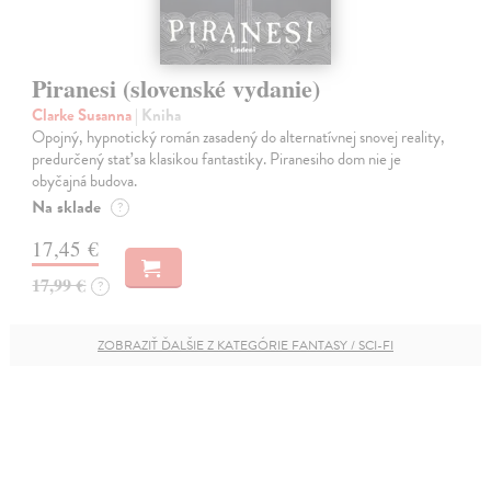
Piranesi (slovenské vydanie)
Clarke Susanna
| Kniha
Opojný, hypnotický román zasadený do alternatívnej snovej reality,
predurčený stať sa klasikou fantastiky. Piranesiho dom nie je
obyčajná budova.
Na sklade
?
17,45 €
17,99 €
?
ZOBRAZIŤ ĎALŠIE Z KATEGÓRIE FANTASY / SCI-FI