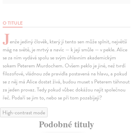
O TITULE
J
enže jediný člověk, který jí tento sen může splnit, největší
mág na světě, je mrtvý a navíc — k její smůle — v pekle. Alice
se za ním vydává spolu se svým úhlavním akademickým
sokem Peterem Murdochem. Ovšem peklo je jiné, než tvrdí
filozofové, vládnou zde pravidla postavená na hlavu, a pokud
se z něj má Alice dostat živá, budou muset s Peterem táhnout
za jeden provaz. Tedy pokud vůbec dokážou najít společnou
řeč. Podaří se jim to, nebo se při tom pozabíjejí?
High-contrast mode
Podobné tituly