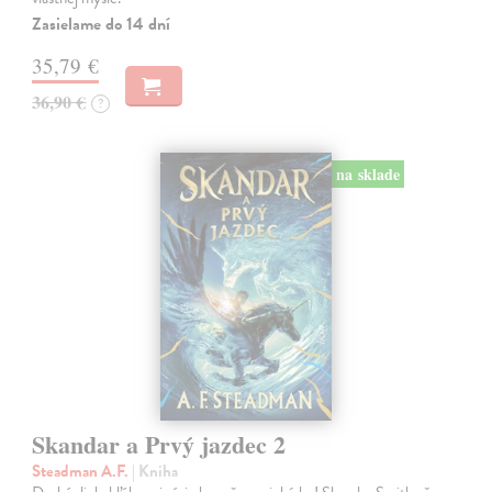
Zasielame do 14 dní
35,79 €
36,90 €
?
na sklade
Skandar a Prvý jazdec 2
Steadman A.F.
| Kniha