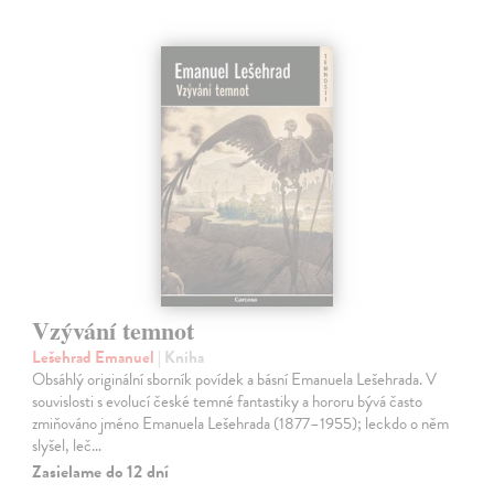
Vzývání temnot
Lešehrad Emanuel
| Kniha
Obsáhlý originální sborník povídek a básní Emanuela Lešehrada. V
souvislosti s evolucí české temné fantastiky a hororu bývá často
zmiňováno jméno Emanuela Lešehrada (1877–1955); leckdo o něm
slyšel, leč…
Zasielame do 12 dní