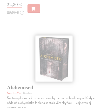
22,80 €
23,50 €
?
Alchemised
SenLinYu
| Kniha
Svetom plnom nekromancie a alchýmie sa prehnala vojna. Kedysi
nádejná alchymistka Helena sa stala väzenkyňou — vojnovou aj
vlastnej mysle.