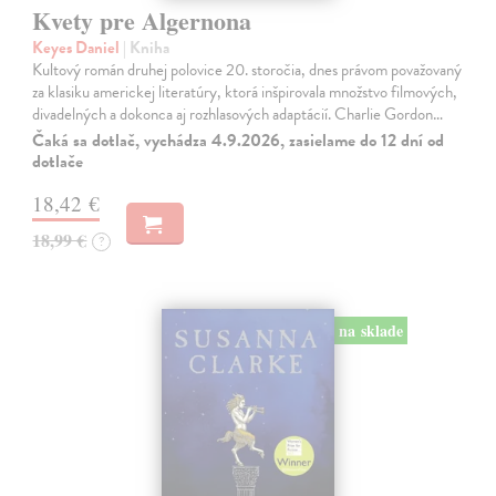
Kvety pre Algernona
Keyes Daniel
| Kniha
Kultový román druhej polovice 20. storočia, dnes právom považovaný
za klasiku americkej literatúry, ktorá inšpirovala množstvo filmových,
divadelných a dokonca aj rozhlasových adaptácií. Charlie Gordon…
Čaká sa dotlač, vychádza 4.9.2026, zasielame do 12 dní od
dotlače
18,42 €
18,99 €
?
na sklade