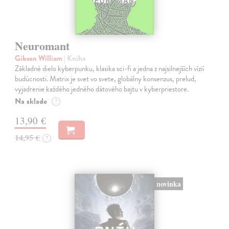
Neuromant
Gibson William
| Kniha
Základné dielo kyberpunku, klasika sci-fi a jedna z najsilnejších vízií
budúcnosti. Matrix je svet vo svete, globálny konsenzus, prelud,
vyjadrenie každého jedného dátového bajtu v kyberpriestore.
Na sklade
?
13,90 €
14,95 €
?
novinka