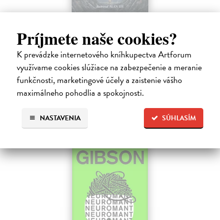
Pád Gondolinu
Príjmete naše cookies?
Tolkien J.R.R.
| Kniha
Legenda o páde Gondolinu hovorí o boji dvoch najväčších mocností
K prevádzke internetového kníhkupectva Artforum
sveta. Zlo predstavuje Morgoth, najhorší zo všetkých, vodca
obrovských armád, ktoré riadi zo svojej železnej pevnosti.
využívame cookies slúžiace na zabezpečenie a meranie
Na sklade
?
funkčnosti, marketingové účely a zaistenie vášho
maximálneho pohodlia a spokojnosti.
18,55 €
19,95 €
?
NASTAVENIA
SÚHLASÍM
na sklade