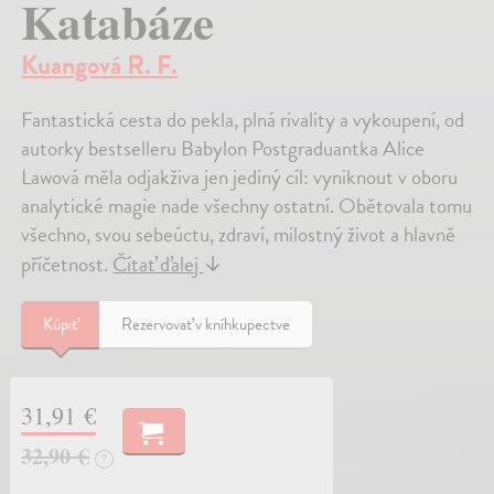
Katabáze
Kuangová R. F.
Fantastická cesta do pekla, plná rivality a vykoupení, od
autorky bestselleru Babylon Postgraduantka Alice
Lawová měla odjakživa jen jediný cíl: vyniknout v oboru
analytické magie nade všechny ostatní. Obětovala tomu
všechno, svou sebeúctu, zdraví, milostný život a hlavně
příčetnost.
Čítať ďalej
↓
Kúpiť
Rezervovať v kníhkupectve
31,91 €
32,90 €
?