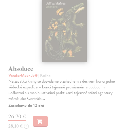
Absoluce
VanderMeer Jeff
| Kniha
Na začátku knihy se dozvídáme o záhadném a děsivém konci jedné
vědecké expedice – konci tajemně provázaném s budoucími
událostmi a s manipulativními praktikami tajemné státní agentury
známé jako Centrála.…
Zasielame do 12 dní
26,70 €
28,10 €
?