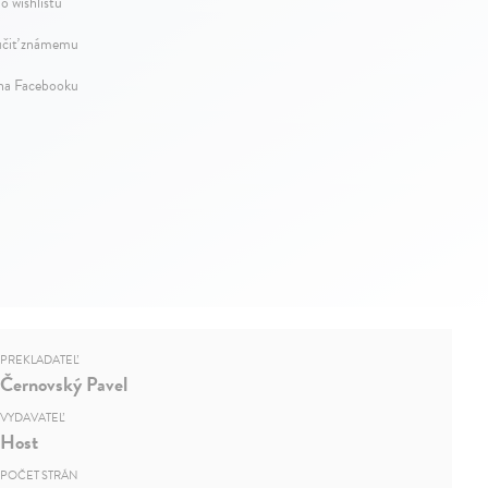
o wishlistu
čiť známemu
 na Facebooku
PREKLADATEĽ
Černovský Pavel
VYDAVATEĽ
Host
POČET STRÁN