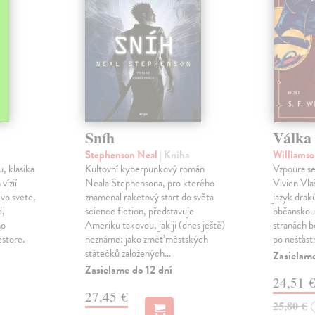
Sníh
Válka 
Stephenson Neal
| Kniha
Williamso
, klasika
Kultovní kyberpunkový román
Vzpoura se
 vízií
Neala Stephensona, pro kterého
Vivien Vlaš
 vo svete,
znamenal raketový start do světa
jazyk drak
d,
science fiction, představuje
občanskou 
ho
Ameriku takovou, jak ji (dnes ještě)
stranách bo
estore.
neznáme: jako změť městských
po nešťast
státečků založených…
Zasielame
Zasielame do 12 dní
24,51 
27,45 €
25,80 €