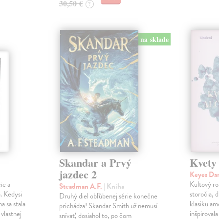
30,50 €
?
na sklade
Skandar a Prvý
Kvety
jazdec 2
Keyes Da
ie a
Kultový ro
Steadman A.F.
| Kniha
. Kedysi
storočia, 
Druhý diel obľúbenej série konečne
a sa stala
klasiku am
prichádza! Skandar Smith už nemusí
vlastnej
inšpiroval
snívať, dosiahol to, po čom