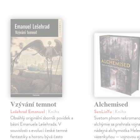
Vzývání temnot
Alchemised
Lešehrad Emanuel
| Kniha
SenLinYu
| Kniha
Obsáhlý originální sborník povídek a
Svetom plnom nekromanc
básní Emanuela Lešehrada. V
alchýmie sa prehnala vojna
souvislosti s evolucí české temné
nádejná alchymistka Helen
fantastiky a hororu bývá často
väzenkyňou — vojnovou aj 