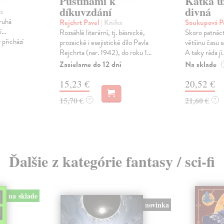
Pustinami k
Katka u
díkuvzdání
divná
a
Druhá
Rejchrt Pavel
| Kniha
Soukupová P
sí…
Rozsáhlé literární, tj. básnické,
Skoro patnáct
přichází
prozaické i esejistické dílo Pavla
většinu času s
Rejchrta (nar. 1942), do roku 1...
A taky ráda jí.
Zasielame do 12 dní
Na sklade
15,23 €
20,52 €
15,70 €
21,60 €
?
?
Ďalšie z kategórie fantasy / sci-fi
na sklade
novinka