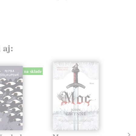
 aj:
na sklade