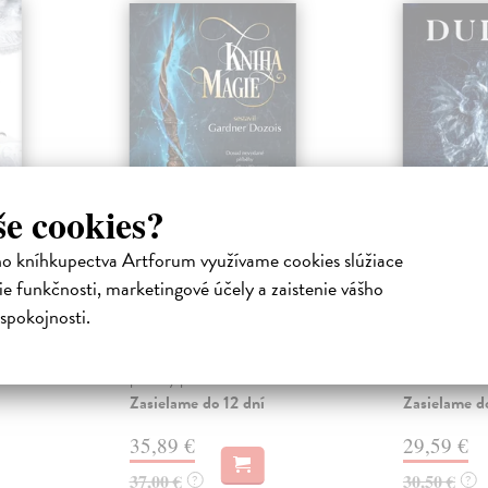
še cookies?
ho kníhkupectva Artforum využívame cookies slúžiace
Kniha magie
Led
e funkčnosti, marketingové účely a zaistenie vášho
Bearová Elizabeth
| Kniha
Dukaj Jacek
rie Věrní a
V nové antologii navazující na
Dobrodružné 
spokojnosti.
chvátily
úspěšnou Knihu mečů přichází
zamrzlém svět
álovna ...
slavný editor Gardner Dozois s
nedošlo k prvn
příběhy p...
Píše se rok 1...
Zasielame do 12 dní
Zasielame d
35,89 €
29,59 €
37,00 €
30,50 €
?
?