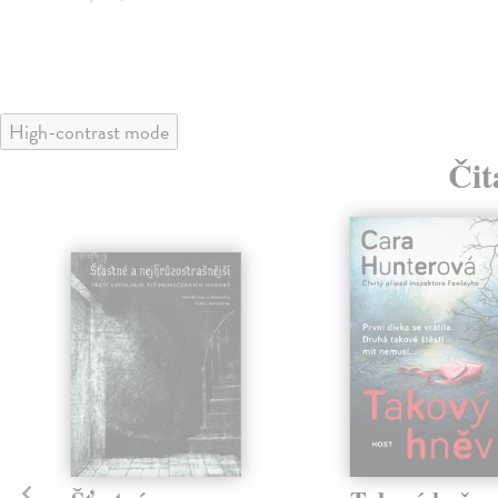
High-contrast mode
Čit
klade
nka