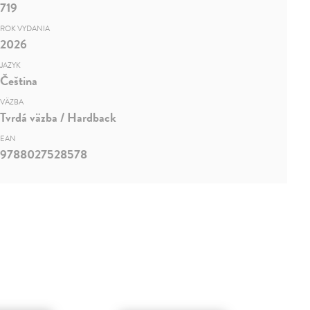
719
ROK VYDANIA
2026
JAZYK
Čeština
VÄZBA
Tvrdá väzba / Hardback
EAN
9788027528578