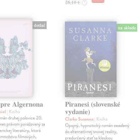
28,10 €
?
dotlač
na sklade
 pre Algernona
Piranesi (slovenské
vydanie)
niel
| Kniha
mán druhej polovice 20.
Clarke Susanna
| Kniha
dnes právom považovaný za
Opojný, hypnotický román zasadený
erickej literatúry, ktorá
do alternatívnej snovej reality,
a množstvo filmových,
predurčený stať sa klasikou