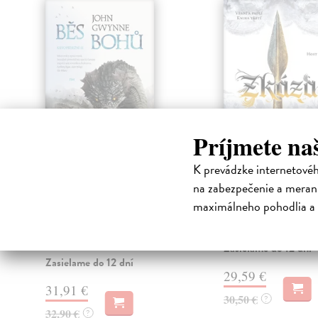
Príjmete na
K prevádzke internetové
Běs bohů
Zkáza
na zabezpečenie a merani
Gwynne John
| Kniha
Gwynne John
| Kniha
Vyvrcholení oceňované seversky
Třetí kniha z kultovní sé
maximálneho pohodlia a 
laděné fantasy série Krvopřísežní
padlí Země Vyhnanců za
Závěrečná bitva o osud Vigrídu se
válka a zmatek. Lstivá kr
b...
Zasielame do 12 dní
Zasielame do 12 dní
29,59 €
31,91 €
30,50 €
?
32,90 €
?