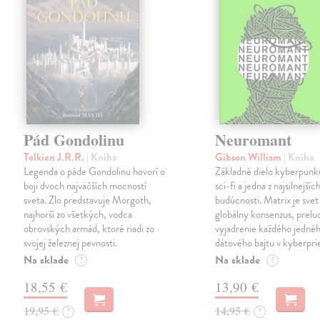
Pád Gondolinu
Neuromant
Tolkien J.R.R.
| Kniha
Gibson William
| Kniha
Legenda o páde Gondolinu hovorí o
Základné dielo kyberpunku
boji dvoch najväčších mocností
sci-fi a jedna z najsilnejších
sveta. Zlo predstavuje Morgoth,
budúcnosti. Matrix je svet
najhorší zo všetkých, vodca
globálny konsenzus, prelu
obrovských armád, ktoré riadi zo
vyjadrenie každého jedné
svojej železnej pevnosti.
dátového bajtu v kyberpri
Na sklade
Na sklade
?
?
18,55 €
13,90 €
19,95 €
14,95 €
?
?