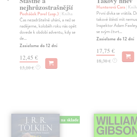
é
Šťastné a
Takový hněv
nejhrůzostrašnější
Hunterová Cara
| Knih
První dívka se vrátila. 
Pecháček Pavel (usp.)
| Kniha
takové štěstí mít nemu
Čas nezadržitelně uhání, a než se
Inspektor Adam Fawley 
nadějeme, koloběh roku nás opět
se svým čtvrt...
dovede k období adventu, kdy se
de...
Zasielame do 12 dní
Zasielame do 12 dní
17,75 €
12,45 €
18,30 €
?
13,10 €
?
na sklade