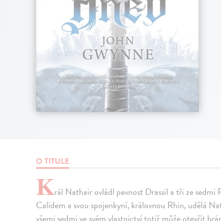
O TITULE
K
rál Nathair ovládl pevnost Drassil a tři ze sedm
Calidem a svou spojenkyní, královnou Rhin, udělá Natha
všemi sedmi ve svém vlastnictví totiž může otevřít br