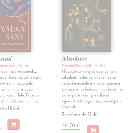
saní
Absoluce
nová S.F.
| Kniha
VanderMeer Jeff
| Kniha
 odehrává ve stínech…
Na začátku knihy se dozvídáme o
topírková rozluštila tajný
záhadném a děsivém konci jedné
ů — a tím rozpoutala
vědecké expedice – konci tajemně
válku, v níž na obou
provázaném s budoucími událostmi a
jují draci i lidé. Poté co
s manipulativními praktikami
ných událostech unikla…
tajemné státní agentury známé jako
Centrála.…
 do 12 dní
Zasielame do 12 dní
€
26,70 €
?