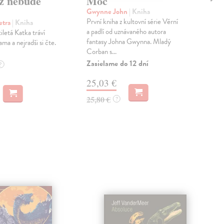
ž nebude
Moc
Bě
Gwynne John
| Kniha
Gwy
První kniha z kultovní série Věrní
Vyv
etra
| Kniha
a padlí od uznávaného autora
ladě
iletá Katka tráví
fantasy Johna Gwynna. Mladý
Závě
ama a nejradši si čte.
Corban s...
b...
Zasielame do 12 dní
Zas
?
25,03 €
31
25,80 €
32,
?