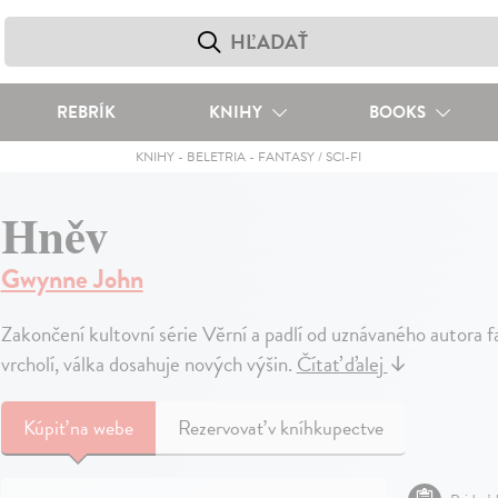
REBRÍK
KNIHY
BOOKS
KNIHY
-
BELETRIA
-
FANTASY / SCI-FI
Hněv
Gwynne John
Zakončení kultovní série Věrní a padlí od uznávaného autora
vrcholí, válka dosahuje nových výšin.
Čítať ďalej
↓
Kúpiť
na webe
Rezervovať v kníhkupectve