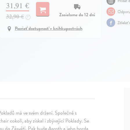
Pridať d
31,91 €
Odporu
Zasielame do 12 dní
32,90 €
?
Zdielať
Pozrieť dostupnosť v kníhkupectvách
i Pokladů má ve svém držení. Společně s
ir cokoli, aby získal i zbývající Poklady. Se
ánu do Zásvětí. Pak bude Asroth a jeho horda