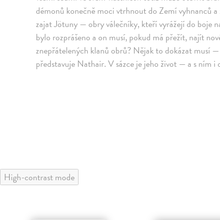
démonů konečně moci vtrhnout do Zemí vyhnanců a z
zajat Jötuny — obry válečníky, kteří vyrážejí do boj
bylo rozprášeno a on musí, pokud má přežít, najít nov
znepřátelených klanů obrů? Nějak to dokázat musí — 
představuje Nathair. V sázce je jeho život — a s ním 
High-contrast mode