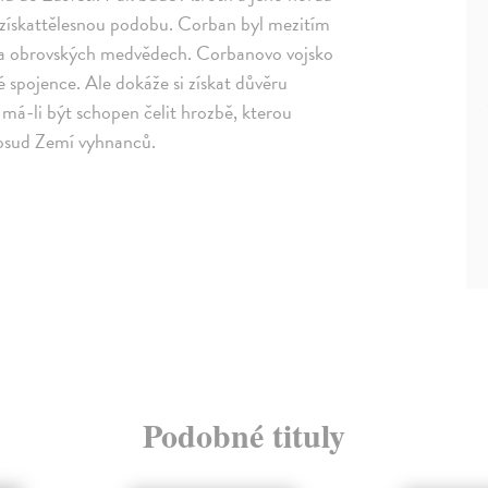
ískattělesnou podobu. Corban byl mezitím
e na obrovských medvědech. Corbanovo vojsko
é spojence. Ale dokáže si získat důvěru
má-li být schopen čelit hrozbě, kterou
i osud Zemí vyhnanců.
Podobné tituly