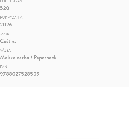
POČET STRÁN
520
ROK VYDANIA
2026
JAZYK
Čeština
VÄZBA
Mäkká väzba / Paperback
EAN
9788027528509