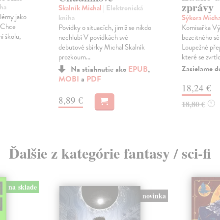
zprávy
iha
Skalník Michal
| Elektronická
lémy jako
kniha
Sýkora Mich
. Chce
Povídky o situacích, jimiž se nikdo
Komisařka Vý
í školu,
nechlubí V povídkách své
bezcitného sé
debutové sbírky Michal Skalník
Loupežné pře
prozkoum...
které se zvrtlo
Zasielame d
Na stiahnutie ako
EPUB
,
MOBI
a
PDF
18,24 €
8,89 €
18,80 €
?
Ďalšie z kategórie fantasy / sci-fi
na sklade
novinka