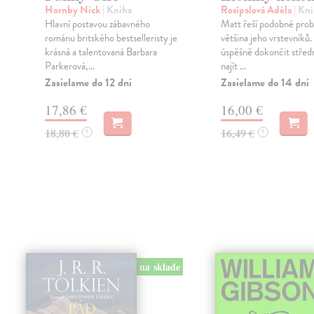
Hornby Nick
| Kniha
Rosípalová Adéla
| Kn
Hlavní postavou zábavného
Matt řeší podobné prob
románu britského bestselleristy je
většina jeho vrstevníků
krásná a talentovaná Barbara
úspěšně dokončit středn
Parkerová,...
najít ...
Zasielame do 12 dní
Zasielame do 14 dní
17,86 €
16,00 €
18,80 €
16,49 €
?
?
na sklade