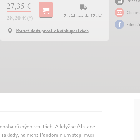
Pridať d
27,35 €
Odporu
Zasielame do 12 dní
28,20 €
?
Zdielať
Pozrieť dostupnosť v kníhkupectvách
 mnoha různých realitách. A když se AI stane
 základy, na nichž Pandominium stojí, musí