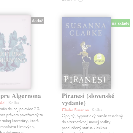
dotlač
na sklade
 pre Algernona
Piranesi (slovenské
vydanie)
niel
| Kniha
mán druhej polovice 20.
Clarke Susanna
| Kniha
dnes právom považovaný za
Opojný, hypnotický román zasadený
erickej literatúry, ktorá
do alternatívnej snovej reality,
a množstvo filmových,
predurčený stať sa klasikou
h a dokonca aj