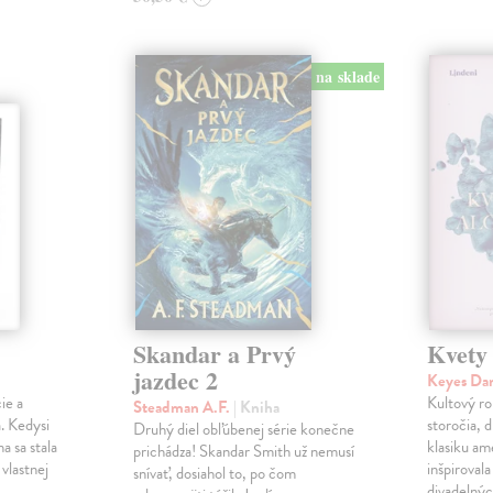
na sklade
Skandar a Prvý
Kvety
jazdec 2
Keyes Da
ie a
Kultový ro
Steadman A.F.
| Kniha
. Kedysi
storočia, 
Druhý diel obľúbenej série konečne
a sa stala
klasiku am
prichádza! Skandar Smith už nemusí
vlastnej
inšpiroval
snívať, dosiahol to, po čom
divadelnýc