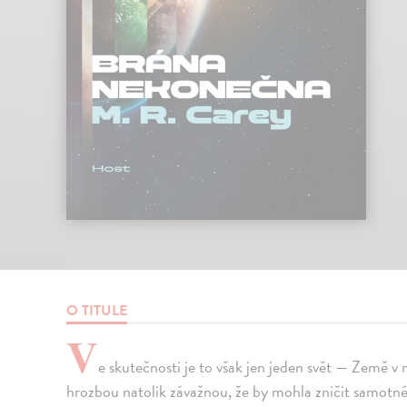
O TITULE
V
e skutečnosti je to však jen jeden svět — Země v
hrozbou natolik závažnou, že by mohla zničit samotné