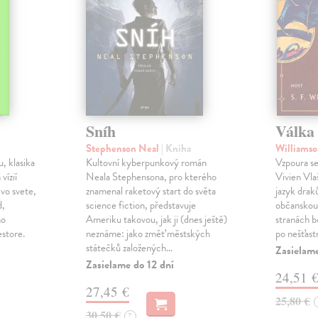
Sníh
Válka 
Stephenson Neal
| Kniha
Williamso
, klasika
Kultovní kyberpunkový román
Vzpoura se
 vízií
Neala Stephensona, pro kterého
Vivien Vlaš
 vo svete,
znamenal raketový start do světa
jazyk drak
d,
science fiction, představuje
občanskou 
ho
Ameriku takovou, jak ji (dnes ještě)
stranách bo
estore.
neznáme: jako změť městských
po nešťast
státečků založených…
Zasielame
Zasielame do 12 dní
24,51 
27,45 €
25,80 €
30,50 €
?