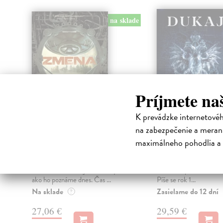
na sklade
Príjmete na
K prevádzke internetové
Zmena
Led
na zabezpečenie a merani
Howey Hugh
| Kniha
Dukaj Jacek
| Kniha
maximálneho pohodlia a 
NIEKTORÉ TAJOMSTVÁ BY
Dobrodružné putování 
MALI OSTAŤ POCHOVANÉ
zamrzlém světě, ve kte
Svet v roku 2049 je stále taký,
nedošlo k první světové 
ako ho poznáme dnes. Čas ...
Píše se rok 1...
Na sklade
Zasielame do 12 dní
?
27,06 €
29,59 €