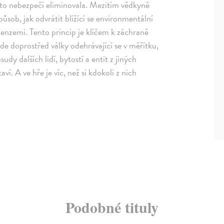
oto nebezpečí eliminovala. Mezitím vědkyně
ůsob, jak odvrátit blížící se environmentální
menzemi. Tento princip je klíčem k záchraně
e doprostřed války odehrávající se v měřítku,
sudy dalších lidí, bytostí a entit z jiných
í. A ve hře je víc, než si kdokoli z nich
Podobné tituly