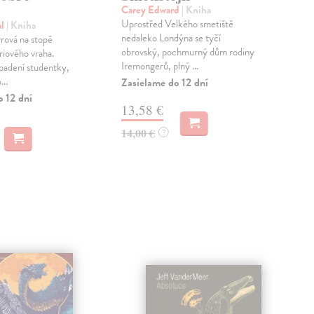
Carey Edward
| Kniha
Bře
Uprostřed Velkého smetiště
Duš
al
| Kniha
nedaleko Londýna se tyčí
nav
rová na stopě
obrovský, pochmurný dům rodiny
age
riového vraha.
Iremongerů, plný ...
kte
padení studentky,
...
Zasielame do 12 dní
Zas
o 12 dní
13,58 €
15
14,00 €
15,
?