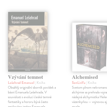
Vzývání temnot
Alchemised
Lešehrad Emanuel
| Kniha
SenLinYu
| Kniha
Obsáhlý originální sborník povídek a
Svetom plnom nekromanc
básní Emanuela Lešehrada. V
alchýmie sa prehnala vojna
souvislosti s evolucí české temné
nádejná alchymistka Helen
fantastiky a hororu bývá často
väzenkyňou — vojnovou aj 
zmiňováno jméno Emanuela
mysle.