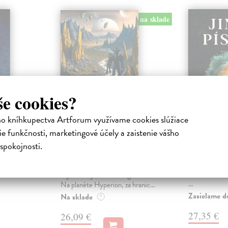
na sklade
še cookies?
ho kníhkupectva Artforum využívame cookies slúžiace
Hyperion (slovenské
Jiné pís
e funkčnosti, marketingové účely a zaistenie vášho
vydanie)
Dukaj Jacek
spokojnosti.
po
Dobrodružná a
Simmons Dan
| Kniha
rém nikdy
z pera mistra 
Kultová vesmírna opera, jedna z
válce.
Než se Hieron
najdôležitejších sci-fi ság histórie.
...
Na planéte Hyperion, za hranic...
Zasielame d
Na sklade
?
27,35 €
26,09 €