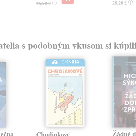
28,20 €
26,90 €
?
?
atelia s podobným vkusom si kúpili
E-KNIHA
nečna
Žádné d
Chudinkové