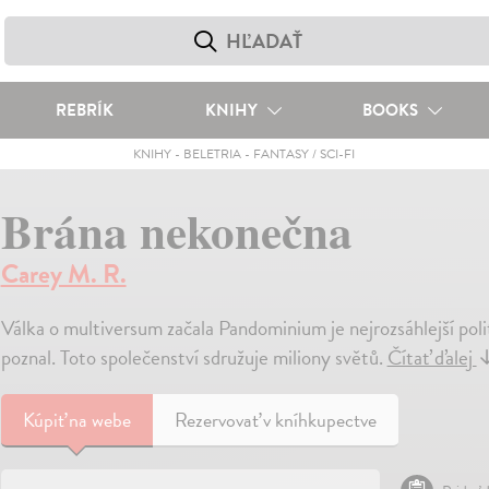
REBRÍK
KNIHY
BOOKS
KNIHY
-
BELETRIA
-
FANTASY / SCI-FI
Brána nekonečna
Carey M. R.
Válka o multiversum začala Pandominium je nejrozsáhlejší poli
poznal. Toto společenství sdružuje miliony světů.
Čítať ďalej
Kúpiť
na webe
Rezervovať v kníhkupectve