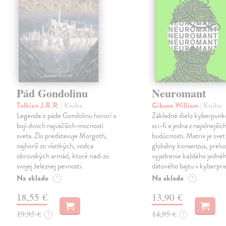
Pád Gondolinu
Neuromant
Tolkien J.R.R.
| Kniha
Gibson William
| Kniha
Legenda o páde Gondolinu hovorí o
Základné dielo kyberpunku
boji dvoch najväčších mocností
sci-fi a jedna z najsilnejších
sveta. Zlo predstavuje Morgoth,
budúcnosti. Matrix je svet
najhorší zo všetkých, vodca
globálny konsenzus, prelu
obrovských armád, ktoré riadi zo
vyjadrenie každého jedné
svojej železnej pevnosti.
dátového bajtu v kyberpri
Na sklade
Na sklade
?
?
18,55 €
13,90 €
19,95 €
14,95 €
?
?