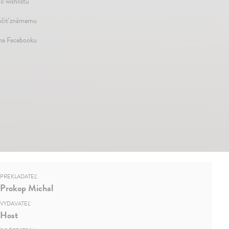
o wishlistu
čiť známemu
 na Facebooku
PREKLADATEĽ
Prokop Michal
VYDAVATEĽ
Host