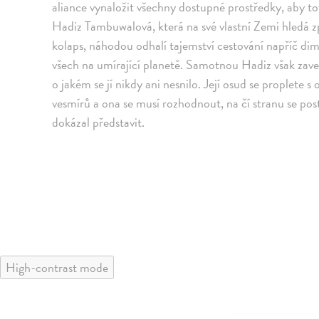
aliance vynaložit všechny dostupné prostředky, aby t
Hadiz Tambuwalová, která na své vlastní Zemi hledá zp
kolaps, náhodou odhalí tajemství cestování napříč di
všech na umírající planetě. Samotnou Hadiz však zaved
o jakém se jí nikdy ani nesnilo. Její osud se proplete s o
vesmírů a ona se musí rozhodnout, na čí stranu se postav
dokázal představit.
High-contrast mode