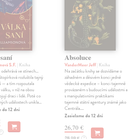
saní
Absoluce
nová S.F.
| Kniha
VanderMeer Jeff
| Kniha
 odehrává ve stínech…
Na začátku knihy se dozvídáme o
topírková rozluštila tajný
záhadném a děsivém konci jedné
ů — a tím rozpoutala
vědecké expedice – konci tajemně
válku, v níž na obou
provázaném s budoucími událostmi a
jují draci i lidé. Poté co
s manipulativními praktikami
ných událostech unikla…
tajemné státní agentury známé jako
Centrála.…
 do 12 dní
Zasielame do 12 dní
€
26,70 €
?
28,10 €
?