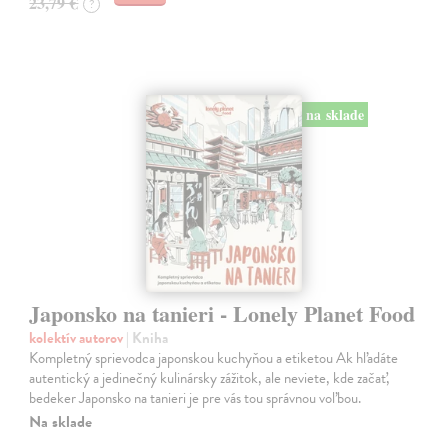
23,79 €
?
na sklade
Japonsko na tanieri - Lonely Planet Food
kolektív autorov
| Kniha
Kompletný sprievodca japonskou kuchyňou a etiketou Ak hľadáte
autentický a jedinečný kulinársky zážitok, ale neviete, kde začať,
bedeker Japonsko na tanieri je pre vás tou správnou voľbou.
Na sklade