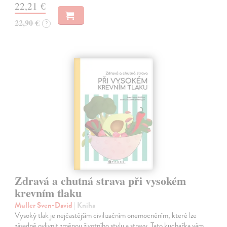
22,21 €
22,90 €
?
Zdravá a chutná strava při vysokém
krevním tlaku
Muller Sven-David
| Kniha
Vysoký tlak je nejčastějším civilizačním onemocněním, které lze
zásadně ovlivnit změnou životního stylu a stravy. Tato kuchařka vám