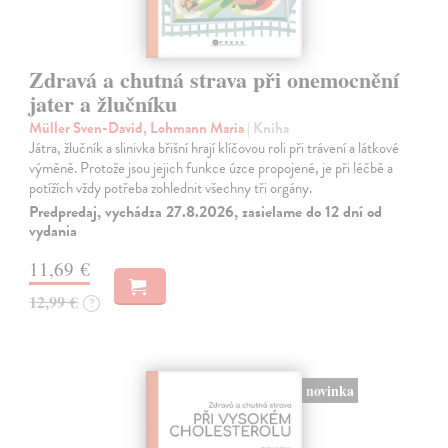
Zdravá a chutná strava při onemocnění
jater a žlučníku
Müller Sven-David, Lohmann Maria
| Kniha
Játra, žlučník a slinivka břišní hrají klíčovou roli při trávení a látkové
výměně. Protože jsou jejich funkce úzce propojené, je při léčbě a
potížích vždy potřeba zohlednit všechny tři orgány.
Predpredaj, vychádza 27.8.2026, zasielame do 12 dní od
vydania
11,69 €
12,99 €
?
novinka