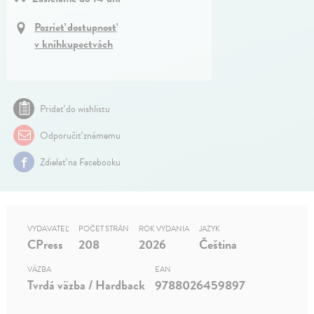
Pozrieť dostupnosť
v kníhkupectvách
Pridať do wishlistu
Odporučiť známemu
Zdielať na Facebooku
VYDAVATEĽ
POČET STRÁN
ROK VYDANIA
JAZYK
CPress
208
2026
Čeština
VÄZBA
EAN
Tvrdá väzba / Hardback
9788026459897