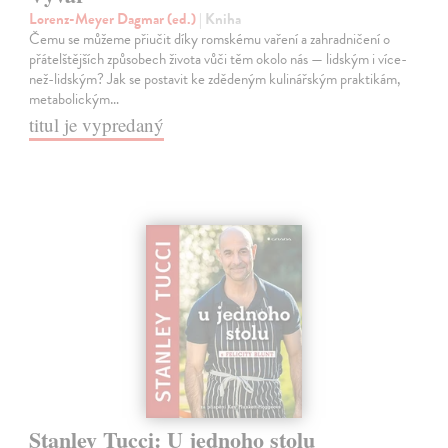
Lorenz-Meyer Dagmar (ed.)
| Kniha
Čemu se můžeme přiučit díky romskému vaření a zahradničení o
přátelštějších způsobech života vůči těm okolo nás — lidským i více-
než-lidským? Jak se postavit ke zdědeným kulinářským praktikám,
metabolickým…
titul je vypredaný
Stanley Tucci: U jednoho stolu