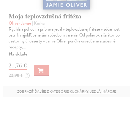
Moja teplovzdušná fritéza
Oliver Jamie
| Kniha
Rýchla a pohodlná príprava jedál v teplovzdušnej fritéze v súčasnosti
patrí k najobľúbenejším spôsobom varenia. Od polievok a šalátov po
cestoviny či dezerty - Jamie Oliver ponúka osvedčené a zábavné
recepty,…
Na sklade
21,76 €
22,90 €
?
ZOBRAZIŤ ĎALŠIE Z KATEGÓRIE KUCHÁRKY, JEDLÁ, NÁPOJE