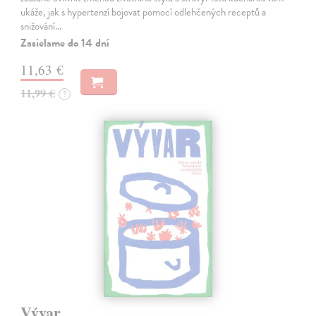
ukáže, jak s hypertenzí bojovat pomocí odlehčených receptů a
snižování…
Zasielame do 14 dní
11,63 €
11,99 €
?
Vývar