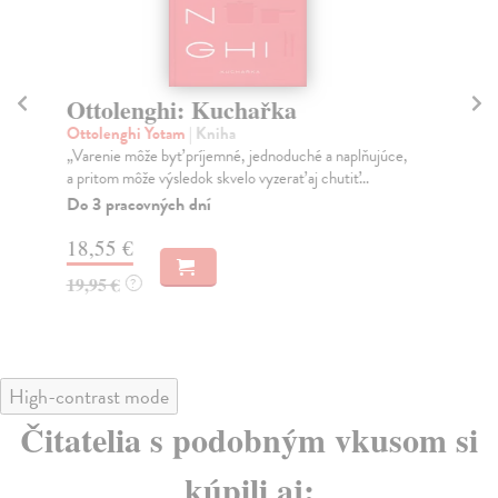
Ottolenghi: Kuchařka
K
Ottolenghi Yotam
| Kniha
Vrt
„Varenie môže byť príjemné, jednoduché a naplňujúce,
Kuc
a pritom môže výsledok skvelo vyzerať aj chutiť...
pek
Do 3 pracovných dní
Za
18,55 €
21
19,95 €
21
?
High-contrast mode
Čitatelia s podobným vkusom si
kúpili aj: