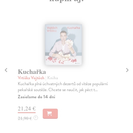
Kuchařka
Ž
k
Vrtiška Vojtěch
| Kniha
Kuchařka plná úchvatných dezertů od vítěze populární
Le
pekařské soutěže. Chcete se naučit, jak péct t...
Fan
ve 
Zasielame do 14 dní
Na
21,24 €
19
21,90 €
?
19