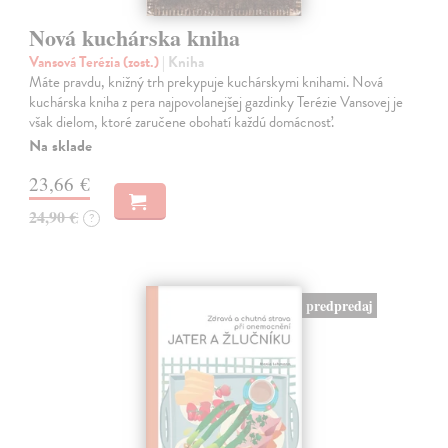
Nová kuchárska kniha
Vansová Terézia (zost.)
| Kniha
Máte pravdu, knižný trh prekypuje kuchárskymi knihami. Nová
kuchárska kniha z pera najpovolanejšej gazdinky Terézie Vansovej je
však dielom, ktoré zaručene obohatí každú domácnosť.
Na sklade
23,66 €
24,90 €
?
predpredaj