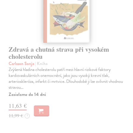
Zdravá a chutná strava při vysokém
cholesterolu
Carlsson Sonja
| Kniha
Zvýšená hladina cholesterolu patří mezi hlavní rizikové faktory
kardiovaskulárních onemocnění, jako jsou vysoký krevní tlak,
arterioskleróza, infarkt či mrtvice. Dlouhodobě ji lze ovlivnit vhodnou
stravou…
Zasielame do 14 dní
11,63 €
11,99 €
?