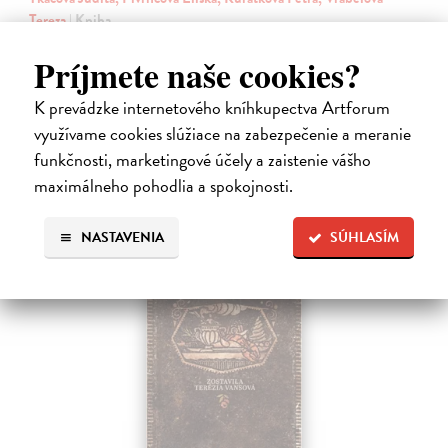
Tereza
| Kniha
Prvé jedlo dieťatka je preň tým najdôležitejším míľnikom. A pre
rodičov zas veľkým orieškom.
Príjmete naše cookies?
Čaká sa dotlač, vychádza 11.9.2026, zasielame do 12 dní od
dotlače
K prevádzke internetového kníhkupectva Artforum
využívame cookies slúžiace na zabezpečenie a meranie
16,48 €
funkčnosti, marketingové účely a zaistenie vášho
16,99 €
?
maximálneho pohodlia a spokojnosti.
NASTAVENIA
SÚHLASÍM
na sklade