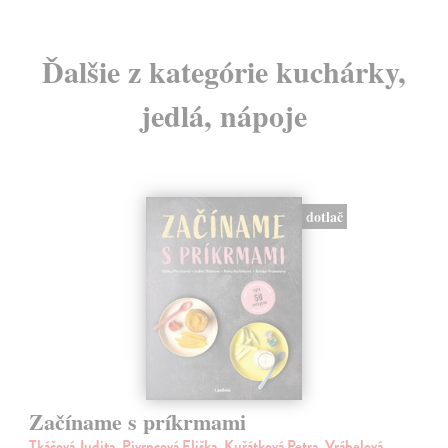
Ďalšie z kategórie kuchárky,
jedlá, nápoje
dotlač
Začíname s príkrmami
Tkáčová Judita, Pivrncová Eliška, Kuřátková Petra, Vrábelová