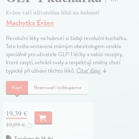
Evžen vaří uživatelům léků na hubnutí
Machytka Evžen
Revoluční léky na hubnutí si žádají revoluční kuchařku.
Tato kniha sestavená známým obezitologem vznikla
speciálně pro uživatele GLP-1 léčby a nabízí recepty,
které zasytí, ochrání svaly a respektují změny chutí
typické při užívání těchto léků.
Čítať ďalej
↓
Kúpiť
Rezervovať v kníhkupectve
19,39 €
19,99 €
?
Zasielame do 14 dní