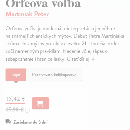
Orfeova voľba
Martiniak Peter
Orfeova voľba je moderná reinterpretácia jedného z
najznámejších antických mýtov. Debut Petra Martiniaka
skúma, čo z mýtov prežilo v človeku 21. storočia: vzdor
voči nemenným pravidlám, hľadanie vôle, zápas o
sebapoznanie i hranice lásky.
Čítať ďalej
↓
Kúpiť
Rezervovať v kníhkupectve
15,42 €
15,90 €
?
Zasielame do 5 dní