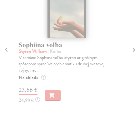
Sophiina voľba
A
Styron William
| Kniha
Bil
V románe Sophiina voľba Styron originálnym
Bás
spôsobom spracúva problematiku druhej svetovej
aut
vojny, nac...
Na
Na sklade
?
13
23,66 €
14
24,90 €
?