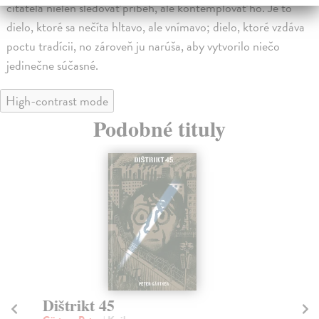
čitateľa nielen sledovať príbeh, ale kontemplovať ho. Je to
dielo, ktoré sa nečíta hltavo, ale vnímavo; dielo, ktoré vzdáva
poctu tradícii, no zároveň ju narúša, aby vytvorilo niečo
jedinečne súčasné.
High-contrast mode
Podobné tituly
Dištrikt 45
C