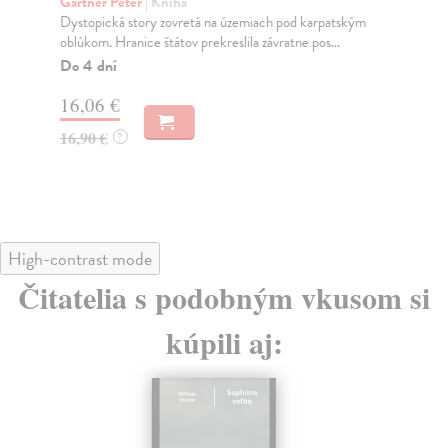
Gärtner Peter
| Kniha
Šul
Dystopická story zovretá na územiach pod karpatským
Nov
oblúkom. Hranice štátov prekreslila závratne pos...
zav
Do 4 dní
Na
16,06 €
14
16,90 €
15
?
High-contrast mode
Čitatelia s podobným vkusom si
kúpili aj: