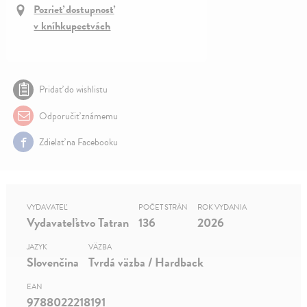
Pozrieť dostupnosť
v kníhkupectvách
Pridať do wishlistu
Odporučiť známemu
Zdielať na Facebooku
VYDAVATEĽ
POČET STRÁN
ROK VYDANIA
Vydavateľstvo Tatran
136
2026
JAZYK
VÄZBA
Slovenčina
Tvrdá väzba / Hardback
EAN
9788022218191