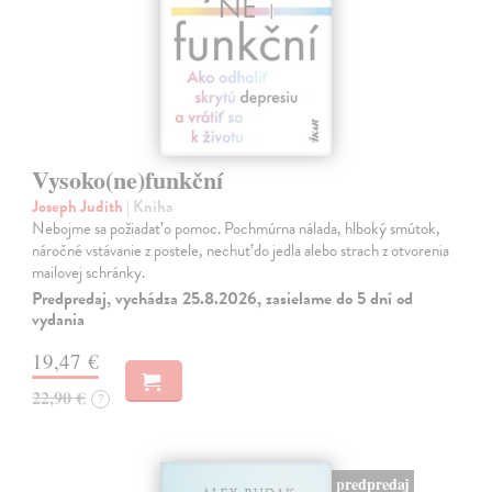
Vysoko(ne)funkční
Joseph Judith
| Kniha
Nebojme sa požiadať o pomoc. Pochmúrna nálada, hlboký smútok,
náročné vstávanie z postele, nechuť do jedla alebo strach z otvorenia
mailovej schránky.
Predpredaj, vychádza 25.8.2026, zasielame do 5 dní od
vydania
19,47 €
22,90 €
?
predpredaj