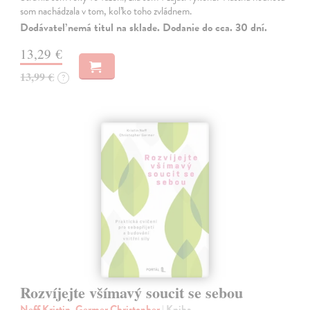
som nachádzala v tom, koľko toho zvládnem.
Dodávateľ nemá titul na sklade. Dodanie do cca. 30 dní.
13,29 €
13,99 €
?
Rozvíjejte všímavý soucit se sebou
Neff Kristin, Germer Christopher
| Kniha