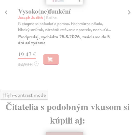
Vysoko(ne)funkční
Tv
Joseph Judith
| Kniha
Ru
Nebojme sa požiadať o pomoc. Pochmúrna nálada,
Bes
hlboký smútok, náročné vstávanie z postele, nechuť d...
umi
Predpredaj, vychádza 25.8.2026, zasielame do 5
Na
dní od vydania
21
19,47 €
22
22,90 €
?
High-contrast mode
Čitatelia s podobným vkusom si
kúpili aj: