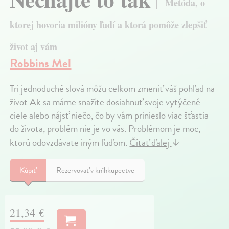
Metóda, o
ktorej hovoria milióny ľudí a ktorá pomôže zlepšiť
život aj vám
Robbins Mel
Tri jednoduché slová môžu celkom zmeniť váš pohľad na
život Ak sa márne snažíte dosiahnuť svoje vytýčené
ciele alebo nájsť niečo, čo by vám prinieslo viac šťastia
do života, problém nie je vo vás. Problémom je moc,
ktorú odovzdávate iným ľuďom.
Čítať ďalej
↓
Kúpiť
Rezervovať v kníhkupectve
21,34 €