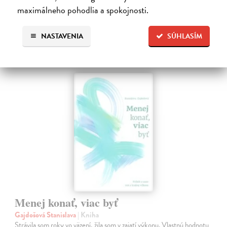
maximálneho pohodlia a spokojnosti.
Ďalšie z kategórie motivačná
NASTAVENIA
SÚHLASÍM
literatúra
Menej konať, viac byť
Gajdošová Stanislava
| Kniha
Strávila som roky vo väzení, žila som v zajatí výkonu. Vlastnú hodnotu