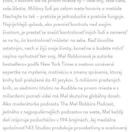
život, v ktorom ste na prvom mieste vy – vaše sny, vaše ciele,
vaše šťastie. Milióny ľudí po celom svete hovoria o metóde
Nechajte to tak – pretože je jednoduchá a pretože funguje.
Najrýchlejší spôsob, ako prevziať kontrolu nad svojím
životom, je prestať sa snažiť kontrolovať iných ľudí a zamerať
sa na to, čo kontrolovať môžete: na seba. Keď dovolíte
ostatným, nech si žijú svoje životy, konečne si budete môcť
naplno vychutnať ten svoj. Mel Robbinsová je autorka
bestsellerov podľa New York Times a svetovo uznávaná
expertka na myslenie, motiváciu a zmenu správania, ktorej
knihy boli preložené do 41 jazykov. S miliónmi predaných
kníh, so siedmimi titulmi na Audible na prvom mieste a s
miliardami pozretí videí má Mel skutočne globálny dosah.
Ako moderátorka podcastu The Mel Robbins Podcast,
jedného z najpopulárnejších podcastov na svete, Mel každý
deň inšpiruje poslucháčov v 194 krajinách. Jej mediálna
spoločnosť 143 Studios produkuje provokatívny a oceňovaný