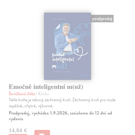
predpredaj
Emočně inteligentní m(už)
Ševčíková Jitka
| Kniha
Tahle kniha je takový záchranný kruh. Záchranný kruh pro muže
úspěšné, chytré, výkonné.
Predpredaj, vychádza 1.9.2026, zasielame do 12 dní od
vydania
14,84 €