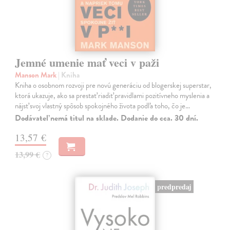
Jemné umenie mať veci v paži
Manson Mark
| Kniha
Kniha o osobnom rozvoji pre novú generáciu od blogerskej superstar,
ktorá ukazuje, ako sa prestať riadiť pravidlami pozitívneho myslenia a
nájsť svoj vlastný spôsob spokojného života podľa toho, čo je…
Dodávateľ nemá titul na sklade. Dodanie do cca. 30 dní.
13,57 €
13,99 €
?
predpredaj