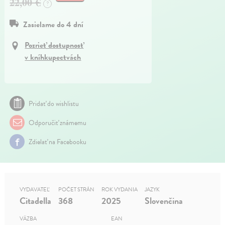
22,00 €
?
Zasielame do 4 dní
Pozrieť dostupnosť
v kníhkupectvách
Pridať do wishlistu
Odporučiť známemu
Zdielať na Facebooku
VYDAVATEĽ
POČET STRÁN
ROK VYDANIA
JAZYK
Citadella
368
2025
Slovenčina
VÄZBA
EAN