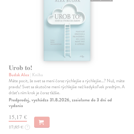
Urob to!
Budak Alex
| Kniha
Máte pocit, že svet sa mení čoraz rýchlejšie a rýchlejšie…? Nuž, máte
pravdu! Svet sa skutočne mení rýchlejšie než kedykoľvek predtým. A
držať s ním krok je čoraz ťažšie.
Predpredaj, vychádza 31.8.2026, zasielame do 3 dní od
vydania
15,17 €
17,85 €
?