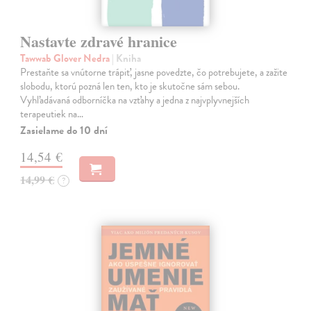
Nastavte zdravé hranice
Tawwab Glover Nedra
| Kniha
Prestaňte sa vnútorne trápiť, jasne povedzte, čo potrebujete, a zažite
slobodu, ktorú pozná len ten, kto je skutočne sám sebou.
Vyhľadávaná odborníčka na vzťahy a jedna z najvplyvnejších
terapeutiek na…
Zasielame do 10 dní
14,54 €
14,99 €
?