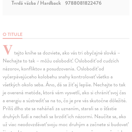
Tvrdá väzba / Hardback
9788081822476
O TITULE
V
tejto knihe sa dozviete, ako vás tri obyčajné slovká –
Nechajte to tak – môžu oslobodiť. Oslobodiť od cudzích
názorov, konfliktov a posudzovania. Oslobodiť od
vyčerpávajúceho kolobehu snahy kontrolovať všetko a
všetkých okolo seba. Áno, dá sa žiť aj lepšie. Nechajte to tak
je overená metóda, ktorá vám vysvetlí, ako si chrániť svoj čas
a energiu a sústrediť sa na to, čo je pre vás skutočne dôležité.
Príliš dlho ste sa naháňali za uznaním, starali sa o šťastie
druhých ľudí a nechali sa brzdiť ich názormi. Naučíte sa, ako
už viac neodovzdávať svoju moc druhým a začnete si budovať