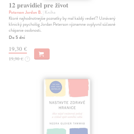
12 pravidiel pre život
Peterson Jordan B.
| Kniha
Ktoré najhodnotnejšie poznatky by mal každý vedieť? Uznávaný
klinický psychológ Jordan Peterson významne ovplyvnil súčasné
chápanie osobnosti.
Do 5 dní
19,30 €
19,90 €
?