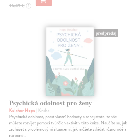
16,49 €
?
predpredaj
Psychická odolnost pro ženy
Kelaher Hope
| Kniha
Psychická odolnost, pocit vlastní hodnoty a sebejistota, to vše
můžete rozvíjet pomocí tvůrčích aktivit v této knize. Naučíte se, jak
zacházet s problémovými situacemi, jak můžete zvládat různorodé a
náročné…