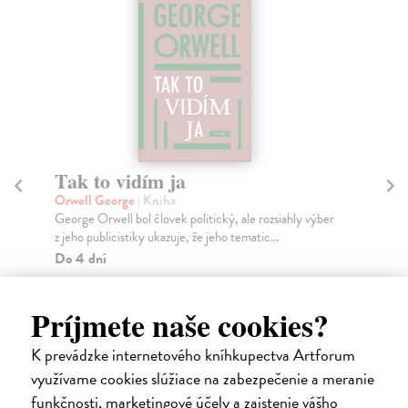
Tak to vidím ja
T
Orwell George
| Kniha
Ot
George Orwell bol človek politický, ale rozsiahly výber
„Vä
z jeho publicistiky ukazuje, že jeho tematic...
tak
Do 4 dní
Za
24,15 €
8,
Príjmete naše cookies?
24,90 €
9,
?
K prevádzke internetového kníhkupectva Artforum
využívame cookies slúžiace na zabezpečenie a meranie
funkčnosti, marketingové účely a zaistenie vášho