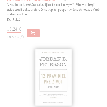
Chováte se k druhým laskavěji než k sobě samým? Přitom existují
tisíce studií dokazujících, že se vyplácí podpořit v časech nouze a tísně
i sebe samotné.
Do 5 dní
18,24 €
18,80 €
?