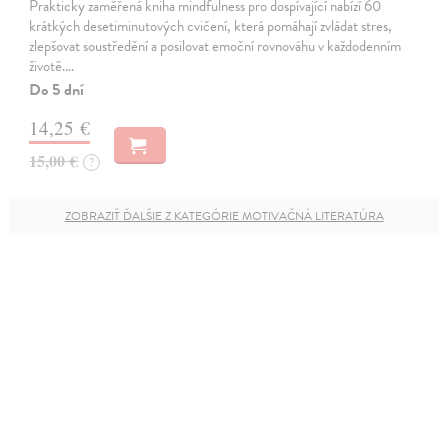
Prakticky zaměřená kniha mindfulness pro dospívající nabízí 60
krátkých desetiminutových cvičení, která pomáhají zvládat stres,
zlepšovat soustředění a posilovat emoční rovnováhu v každodenním
životě.…
Do 5 dní
14,25 €
15,00 €
?
ZOBRAZIŤ ĎALŠIE Z KATEGÓRIE MOTIVAČNÁ LITERATÚRA