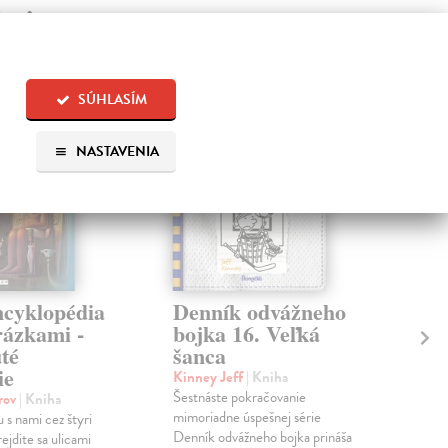
 aj:
SÚHLASÍM
NASTAVENIA
ncyklopédia
Denník odvážneho
Ve
rázkami -
bojka 16. Veľká
Ran
té
šanca
Veľ
ie
ľuď
Kinney Jeff
| Kniha
zmys
Šestnáste pokračovanie
orov
| Kniha
nety
mimoriadne úspešnej série
 s nami cez štyri
Na 
Denník odvážneho bojka prináša
rejdite sa ulicami