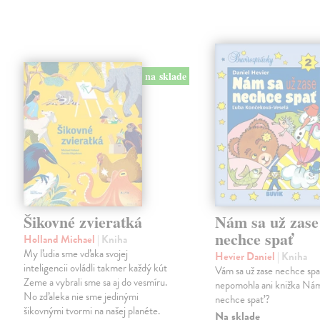
na sklade
Šikovné zvieratká
Nám sa už zase
nechce spať
Holland Michael
| Kniha
My ľudia sme vďaka svojej
Hevier Daniel
| Kniha
inteligencii ovládli takmer každý kút
Vám sa už zase nechce sp
Zeme a vybrali sme sa aj do vesmíru.
nepomohla ani knižka Nám
No zďaleka nie sme jedinými
nechce spať?
šikovnými tvormi na našej planéte.
Na sklade