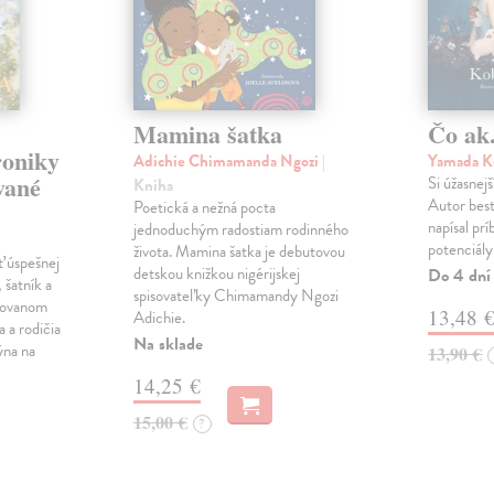
Mamina šatka
Čo ak.
roniky
Adichie Chimamanda Ngozi
|
Yamada K
vané
Si úžasnejš
Kniha
Autor best
Poetická a nežná pocta
napísal pr
jednoduchým radostiam rodinného
potenciály
života. Mamina šatka je debutovou
ť úspešnej
detskou knižkou nigérijskej
Do 4 dní
 šatník a
spisovateľky Chimamandy Ngozi
trovanom
13,48 
Adichie.
a a rodičia
Na sklade
ýna na
13,90 €
14,25 €
15,00 €
?