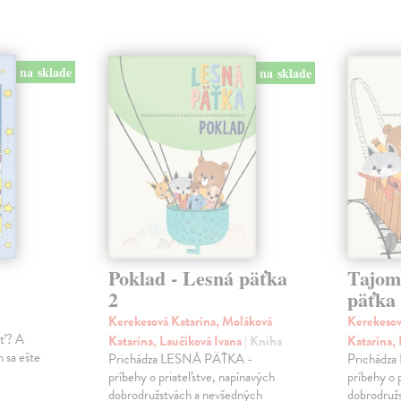
na sklade
na sklade
Poklad - Lesná päťka
Tajom
2
päťka
Kerekesová Katarína, Moláková
Kerekesov
ať? A
Katarína, Laučíková Ivana
| Kniha
Katarína,
 sa ešte
Prichádza LESNÁ PÄŤKA -
Prichádz
príbehy o priateľstve, napínavých
príbehy o 
dobrodružstvách a nevšedných
dobrodruž