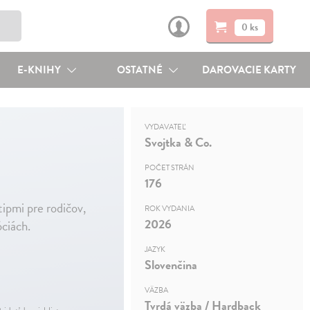
0 ks
E-KNIHY
OSTATNÉ
DAROVACIE KARTY
VYDAVATEĽ
Svojtka & Co.
POČET STRÁN
176
tipmi pre rodičov,
ROK VYDANIA
2026
óciách.
JAZYK
Slovenčina
VÄZBA
Tvrdá väzba / Hardback