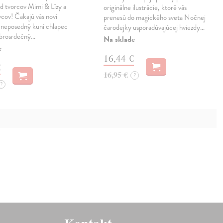
d tvorcov Mimi & Lízy a
originálne ilustrácie, ktoré vás
cov! Čakajú vás noví
prenesú do magického sveta Nočnej
 neposedný kuní chlapec
čarodejky usporadúvajúcej hviezdy…
obrosrdečný…
Na sklade
e
16,44 €
€
16,95 €
?
?