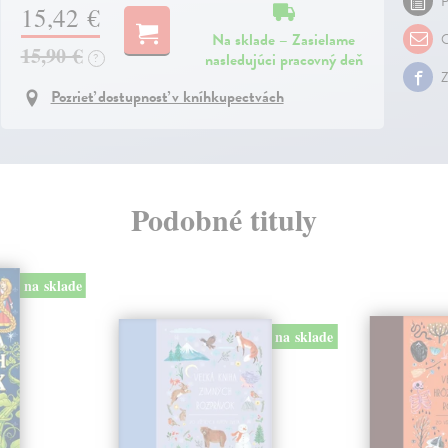
P
15,42 €
Na sklade – Zasielame
O
15,90 €
nasledujúci pracovný deň
?
Z
Pozrieť dostupnosť v kníhkupectvách
Podobné tituly
na sklade
na sklade