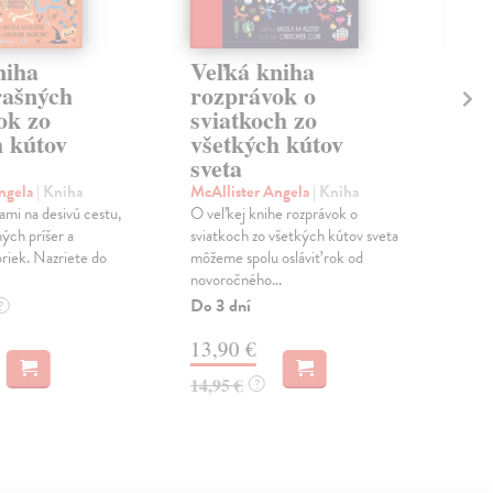
niha
Veľká kniha
Ve
rašných
rozprávok o
ro
ok zo
sviatkoch zo
zo
h kútov
všetkých kútov
sv
sveta
McA
Veľk
Angela
| Kniha
McAllister Angela
| Kniha
pozý
ami na desivú cestu,
O veľkej knihe rozprávok o
čaro
ných príšer a
sviatkoch zo všetkých kútov sveta
krají
riek. Nazriete do
môžeme spolu osláviť rok od
novoročného...
Na 
Do 3 dní
?
14
13,90 €
15,
14,95 €
?