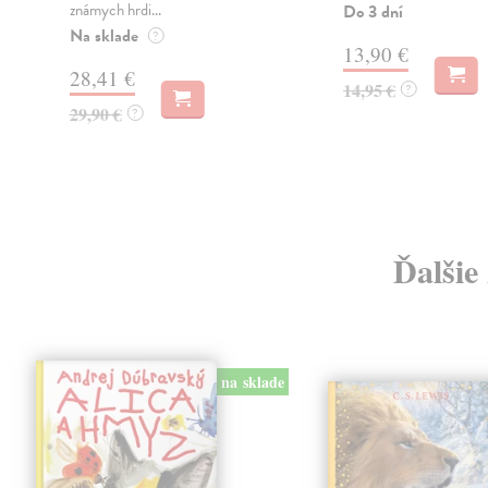
známych hrdi...
Do 3 dní
Na sklade
?
13,90 €
28,41 €
14,95 €
?
29,90 €
?
Ďalšie
na sklade