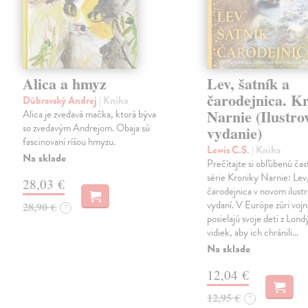
Alica a hmyz
Lev, šatník a
čarodejnica. K
Dúbravský Andrej
| Kniha
Narnie (Ilustro
Alica je zvedavá mačka, ktorá býva
so zvedavým Andrejom. Obaja sú
vydanie)
fascinovaní ríšou hmyzu.
Lewis C.S.
| Kniha
Na sklade
Prečítajte si obľúbenú čas
série Kroniky Narnie: Lev,
28,03 €
čarodejnica v novom ilus
vydaní. V Európe zúri vojn
28,90 €
?
posielajú svoje deti z Lond
vidiek, aby ich chránili…
Na sklade
12,04 €
12,95 €
?