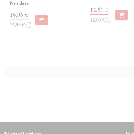
Na sklade
12,51 €
16,06 €
12,90 €
?
16,90 €
?