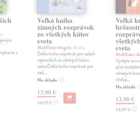
ších
Veľká kniha
Veľká k
zimných rozprávok
hrôzost
zo všetkých kútov
rozpráv
a
sveta
všetkýc
tajeným
sveta
McAllister Angela
| Kniha
Doplnené o
Ďalšia kniha rozprávok pre našich
McAllister 
najmenších zo všetkých kútov
Vydajte sa s n
sveta.Ďalšia kniha rozprávok pre
plnú strašidel
naši...
rohatých boso
chalúp...
Na sklade
?
Na sklade
13,90 €
13,90 €
14,95 €
?
14,95 €
?