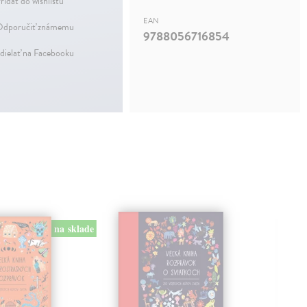
ridať do wishlistu
EAN
dporučiť známemu
9788056716854
dielať na Facebooku
na sklade