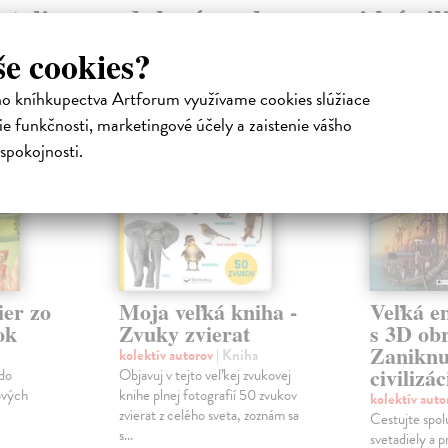
atelia s podobným vkusom si kúpili
še cookies?
ho kníhkupectva Artforum využívame cookies slúžiace
e funkčnosti, marketingové účely a zaistenie vášho
spokojnosti.
ier zo
Moja veľká kniha -
Veľká e
ok
Zvuky zvierat
s 3D ob
Zaniknu
kolektív autorov
| Kniha
civilizác
 do
Objavuj v tejto veľkej zvukovej
ových
knihe plnej fotografií 50 zvukov
kolektív aut
zvierat z celého sveta, zoznám sa
Cestujte spolu
s...
svetadiely a p