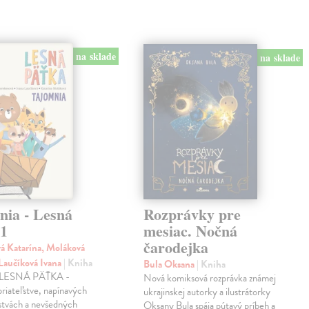
na sklade
na sklade
nia - Lesná
Rozprávky pre
 1
mesiac. Nočná
čarodejka
á Katarína, Moláková
 Laučíková Ivana
| Kniha
Bula Oksana
| Kniha
a LESNÁ PÄŤKA -
Nová komiksová rozprávka známej
priateľstve, napínavých
ukrajinskej autorky a ilustrátorky
stvách a nevšedných
Oksany Bula spája pútavý príbeh a