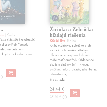
..
Žirinka a Zebrička
hľadajú riešenia
obi
| Kniha
í ako si dokážeš predstaviť.
Kőrösi Eva
| Kniha
sellerov Kobi Yamada
Kniha o Žirinke, Zebričke a ich
íbeh o nespútanom
kamarátoch prináša príbehy o
 ukrytom v každom z nás.
hľadaní riešení aj tam, kde sa to
môže zdať nemožné. Každodenné
situácie plné emócií – hnevu,
€
smútku, radosti, závisti, zahanbenia,
odmietnutia,…
?
Na sklade
24,44 €
25,20 €
?