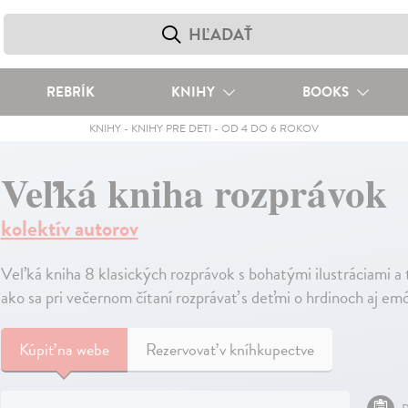
REBRÍK
KNIHY
BOOKS
KNIHY
-
KNIHY PRE DETI
-
OD 4 DO 6 ROKOV
Veľká kniha rozprávok
kolektív autorov
Veľká kniha 8 klasických rozprávok s bohatými ilustráciami a 
ako sa pri večernom čítaní rozprávať s deťmi o hrdinoch aj em
Kúpiť
na webe
Rezervovať v kníhkupectve