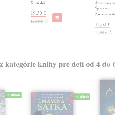
Do 4 dní
dávno zaniknu
Spoločne n...
19,30 €
Zasielame d
19,90 €
?
11,63 €
11,99 €
?
 z kategórie knihy pre deti od 4 do 
na sklade
na sklade