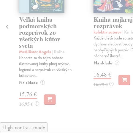
Veľká kniha
Kniha najkraj
podmorských
rozprávok
rozprávok zo
kolektív autorov
| Knih
všetkých kútov
Každé dieťa bude so za
sveta
dychom sledovať osudy
.
neobyčajných postáv. 
McAllister Angela
| Kniha
nádherné ilustrá...
Ponorte sa do tejto bohato
Na sklade
ilustrovanej knihy plnej mýtov,
?
legiend a rozprávok zo všetkých
16,48 €
kútov sve...
Na sklade
?
16,99 €
?
15,76 €
16,95 €
?
High-contrast mode