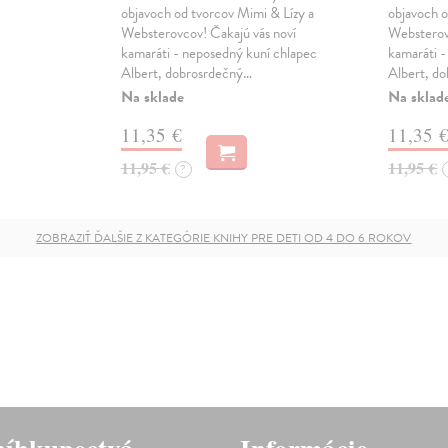
objavoch od tvorcov Mimi & Lízy a
objavoch o
Websterovcov! Čakajú vás noví
Websterov
kamaráti - neposedný kuní chlapec
kamaráti -
Albert, dobrosrdečný…
Albert, d
Na sklade
Na sklad
11,35 €
11,35 
11,95 €
11,95 €
?
ZOBRAZIŤ ĎALŠIE Z KATEGÓRIE KNIHY PRE DETI OD 4 DO 6 ROKOV