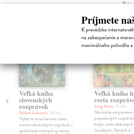
Čit
Príjmete na
K prevádzke internetové
na sklade
na zabezpečenie a merani
klade
maximálneho pohodlia a 
Veľká kniha
Veľká kniha h
slovenských
sveta rozpráv
rozprávok
Lang Anna
| Kniha
Táto kniha vás prenesie
Feldek Ľubomír
| Kniha
prapodivných rozprávk
Vyberte sa na čarovnú cestu
krajín, sveta obávaných
svetom slovenských rozprávok v
čarodejníc, ľstivých d...
spoločnosti známych aj menej
,