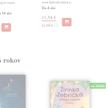
nové dobrodružstvá a...
tých miest.
17
Do 4 dní
o 14 dní
18,
11,54 €
11,90 €
?
6 rokov
na sklade