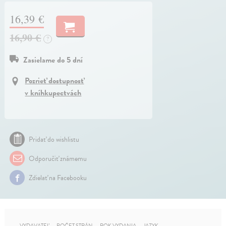
16,39 €
16,90 €
?
Zasielame do 5 dní
Pozrieť dostupnosť
v kníhkupectvách
Pridať do wishlistu
Odporučiť známemu
Zdielať na Facebooku
VYDAVATEĽ
POČET STRÁN
ROK VYDANIA
JAZYK