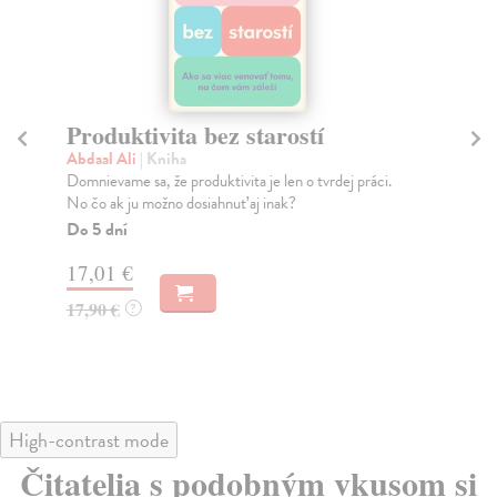
Produktivita bez starostí
U
Abdaal Ali
| Kniha
Ma
Domnievame sa, že produktivita je len o tvrdej práci.
Zba
No čo ak ju možno dosiahnuť aj inak?
zen
Do 5 dní
Na
17,01 €
16
17,90 €
16
?
High-contrast mode
Čitatelia s podobným vkusom si