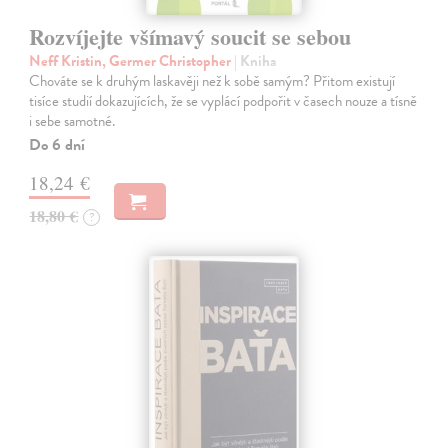
Rozvíjejte všímavý soucit se sebou
Neff Kristin, Germer Christopher
| Kniha
Chováte se k druhým laskavěji než k sobě samým? Přitom existují
tisíce studií dokazujících, že se vyplácí podpořit v časech nouze a tísně
i sebe samotné.
Do 6 dní
18,24 €
18,80 €
?