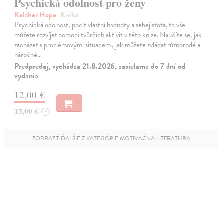
Psychická odolnost pro ženy
Kelaher Hope
| Kniha
Psychická odolnost, pocit vlastní hodnoty a sebejistota, to vše
můžete rozvíjet pomocí tvůrčích aktivit v této knize. Naučíte se, jak
zacházet s problémovými situacemi, jak můžete zvládat různorodé a
náročné…
Predpredaj, vychádza 21.8.2026, zasielame do 7 dní od
vydania
12,00 €
15,00 €
?
ZOBRAZIŤ ĎALŠIE Z KATEGÓRIE MOTIVAČNÁ LITERATÚRA