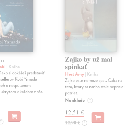
..
Zajko by už mal
spinkať
obi
| Kniha
í ako si dokážeš predstaviť.
Hest Amy
| Kniha
sellerov Kobi Yamada
Zajko este nemoze spat. Caka na
íbeh o nespútanom
tata, ktory sa nanho stale neprisiel
 ukrytom v každom z nás.
pozriet.
Na sklade
?
€
12,51 €
?
12,90 €
?