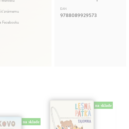
 wishlistu
EAN
iť známemu
9788089929573
na Facebooku
na sklade
na sklade