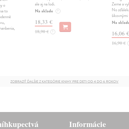
ale aj na lodi.
Zeme a vyb
hy o
No zďaleka
Na sklade
 sa to
?
šikovnými 
odenné
18,33 €
Na sklad
evu,
ahanbenia,
18,90 €
?
16,06 
16,90 €
ZOBRAZIŤ ĎALŠIE Z KATEGÓRIE KNIHY PRE DETI OD 4 DO 6 ROKOV
íhkupectvá
Informácie