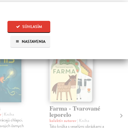
 aj:
SÚHLASÍM
NASTAVENIA
s
Farma - Tvarované
Za
leporelo
- 
av
| Kniha
rácajú chlapci.
kolektív autorov
| Kniha
Alm
svojich ôsmych
Táto knižka s veselými obrázkami a
Jedi