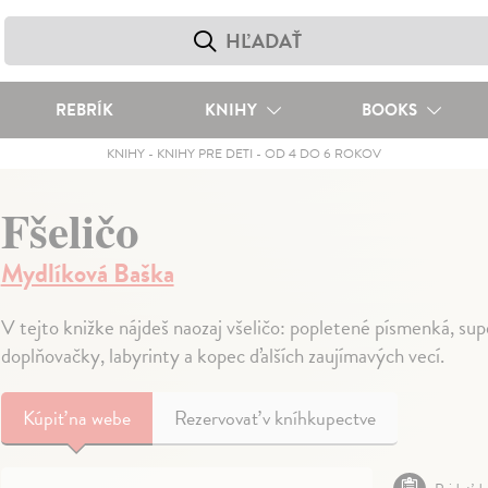
REBRÍK
KNIHY
BOOKS
KNIHY
-
KNIHY PRE DETI
-
OD 4 DO 6 ROKOV
Fšeličo
Mydlíková Baška
V tejto knižke nájdeš naozaj všeličo: popletené písmenká, sup
doplňovačky, labyrinty a kopec ďalších zaujímavých vecí.
Kúpiť
na webe
Rezervovať v kníhkupectve