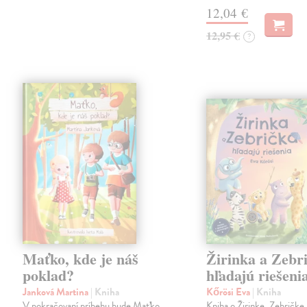
12,04 €
12,95 €
?
Maťko, kde je náš
Žirinka a Zebr
poklad?
hľadajú riešeni
Janková Martina
| Kniha
Kőrösi Eva
| Kniha
V pokračovaní príbehu bude Maťko
Kniha o Žirinke, Zebričke 