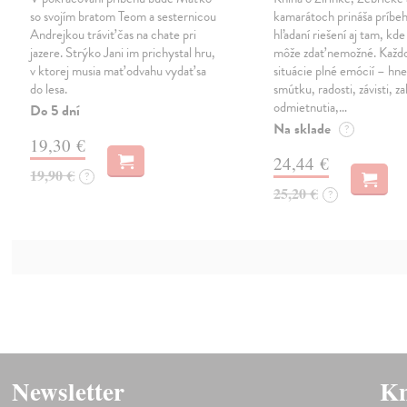
so svojím bratom Teom a sesternicou
kamarátoch prináša príbe
Andrejkou tráviť čas na chate pri
hľadaní riešení aj tam, kde
jazere. Strýko Jani im prichystal hru,
môže zdať nemožné. Každ
v ktorej musia mať odvahu vydať sa
situácie plné emócií – hn
do lesa.
smútku, radosti, závisti, z
odmietnutia,…
Do 5 dní
Na sklade
?
19,30 €
24,44 €
19,90 €
?
25,20 €
?
Newsletter
Kn