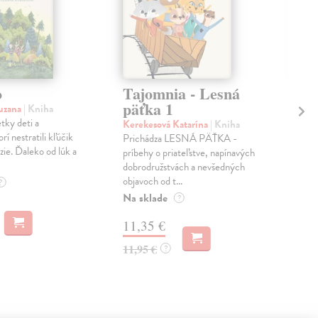
o
Tajomnia - Lesná
Po
päťka 1
se
uzana
| Kniha
ro
tky deti a
Kerekesová Katarína
| Kniha
rí nestratili kľúčik
Prichádza LESNÁ PÄŤKA -
Lin
zie. Ďaleko od lúk a
príbehy o priateľstve, napínavých
Táto
dobrodružstvách a nevšedných
obsa
objavoch od t...
auto
?
ktor
Na sklade
?
Na 
11,35 €
15
11,95 €
?
16,