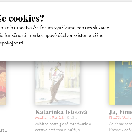
še cookies?
atelia s podobným vkusom si kúpili
ho kníhkupectva Artforum využívame cookies slúžiace
e funkčnosti, marketingové účely a zaistenie vášho
spokojnosti.
na sklade
na sklade
Katarínka Istotová
Ja, Fini
y
Modiano Patrick
| Kniha
Dvořák Václ
Zvláštne nostalgické rozprávanie o
Zo Zeme sa st
eľov
detstve prežitom v Paríži, o
Presne v deň 