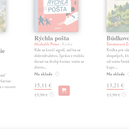
Rýchla pošta
Búdkov
Michalík Peter
| Kniha
Smatanová Z
ie
Kde sa končí signál, začína sa
Knižka pre vše
dobrodružstvo. Správa z mobilu
dospelých, kto
dorazí na druhý koniec sveta za
od sveta fantá
zlomo...
kopc...
Na sklade
Na sklade
?
časť
Narnie:
15,11 €
13,21 €
ca v novom
15,90 €
13,90 €
?
?