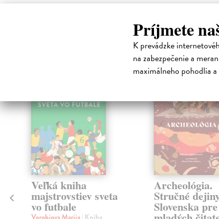
High-contrast mode
Príjmete na
Čit
K prevádzke internetové
na zabezpečenie a merani
maximálneho pohodlia a 
na sklade
klade
Veľká kniha
Archeológia.
majstrovstiev sveta
Stručné dejin
vo futbale
Slovenska pre
mladých čitat
Vorobjova Marija
| Kniha