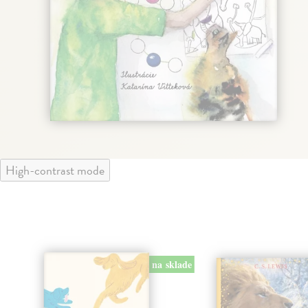
High-contrast mode
na sklade
klade