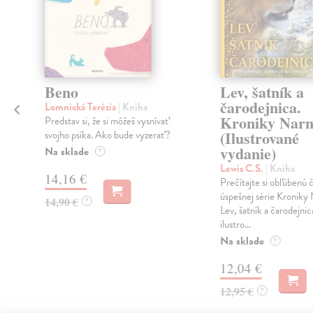
Beno
Lev, šatník a
čarodejnica.
Lomnická Terézia
| Kniha
Kroniky Narn
h
Predstav si, že si môžeš vysnívať
(Ilustrované
svojho psíka. Ako bude vyzerať?
vydanie)
Na sklade
?
Lewis C.S.
| Kniha
14,16 €
Prečítajte si obľúbenú 
úspešnej série Kroniky 
14,90 €
?
Lev, šatník a čarodejni
ilustro...
Na sklade
?
12,04 €
12,95 €
?