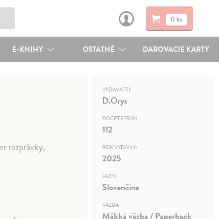
0 ks
E-KNIHY
OSTATNÉ
DAROVACIE KARTY
VYDAVATEĽ
D.Orys
POČET STRÁN
112
er rozprávky,
ROK VYDANIA
2025
JAZYK
Slovenčina
VÄZBA
Mäkká väzba / Paperback