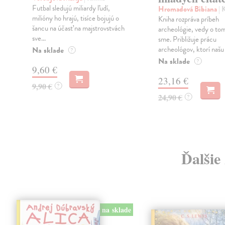
Futbal sledujú miliardy ľudí,
Hromadová Bibiana
| 
milióny ho hrajú, tisíce bojujú o
Kniha rozpráva príbeh
šancu na účasť na majstrovstvách
archeológie, vedy o to
sve...
sme. Približuje prácu
archeológov, ktorí našu 
Na sklade
?
Na sklade
?
9,60 €
23,16 €
9,90 €
?
24,90 €
?
Ďalšie
na sklade