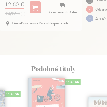
Pridať do
12,60 €
Odporuč
Zasielame do 5 dní
12,99 €
?
Zdielať 
Pozrieť dostupnosť v kníhkupectvách
Podobné tituly
na sklade
na sklade