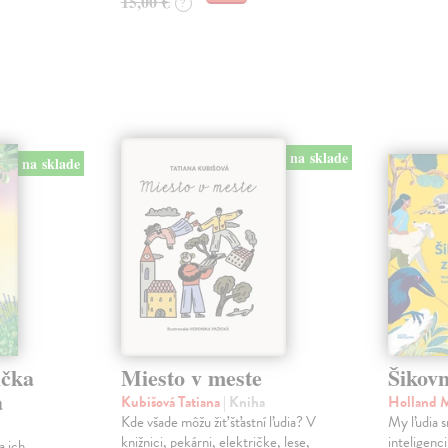
15,00 €
?
na sklade
na sklade
ička
Miesto v meste
Šikovn
a
Kubišová Tatiana
| Kniha
Holland 
Kde všade môžu žiť šťastní ľudia? V
My ľudia s
knižnici, pekárni, električke, lese,
inteligenc
a ich