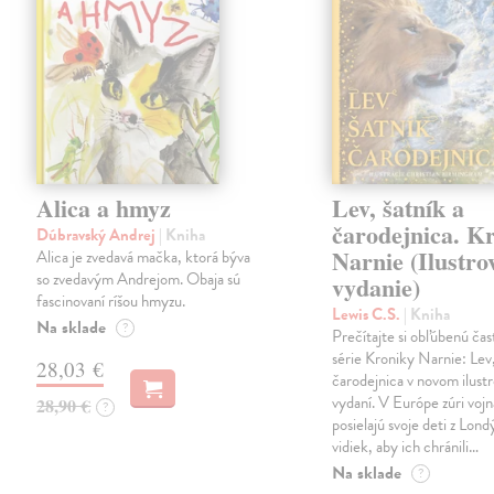
Alica a hmyz
Lev, šatník a
čarodejnica. K
Dúbravský Andrej
| Kniha
Narnie (Ilustro
Alica je zvedavá mačka, ktorá býva
so zvedavým Andrejom. Obaja sú
vydanie)
fascinovaní ríšou hmyzu.
Lewis C.S.
| Kniha
Na sklade
?
Prečítajte si obľúbenú čas
série Kroniky Narnie: Lev,
28,03 €
čarodejnica v novom ilus
vydaní. V Európe zúri vojn
28,90 €
?
posielajú svoje deti z Lond
vidiek, aby ich chránili…
Na sklade
?