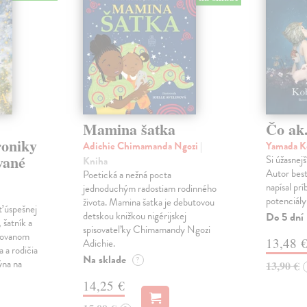
Mamina šatka
Čo ak.
roniky
Adichie Chimamanda Ngozi
|
Yamada K
vané
Si úžasnejš
Kniha
Autor best
Poetická a nežná pocta
napísal pr
jednoduchým radostiam rodinného
potenciály
života. Mamina šatka je debutovou
ť úspešnej
detskou knižkou nigérijskej
Do 5 dní
 šatník a
spisovateľky Chimamandy Ngozi
trovanom
13,48 
Adichie.
a a rodičia
Na sklade
?
ýna na
13,90 €
14,25 €