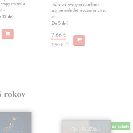
 stopy zmiznú a
rôzne tvarovanými stránkami
- Za
...
zaujme malé deti a zoznámi ich so
pred
zvi...
slo..
o 12 dní
Do 5 dní
Na 
7,66 €
37
7,90 €
39,
?
6 rokov
na sklade