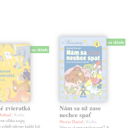
na sklade
na sklade
é zvieratká
Nám sa už zase
nechce spať
Michael
| Kniha
me vďaka svojej
Hevier Daniel
| Kniha
ii ovládli takmer každý kút
Vám sa už zase nechce spať? A