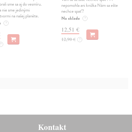
rali sme sa aj do vesmíru.
nepomohla ani knižka Nám sa ešte
 nie sme jedinými
nechce spať?
tvormi na našej planéte.
Na sklade
?
e
?
12,51 €
€
12,90 €
?
?
Kontakt