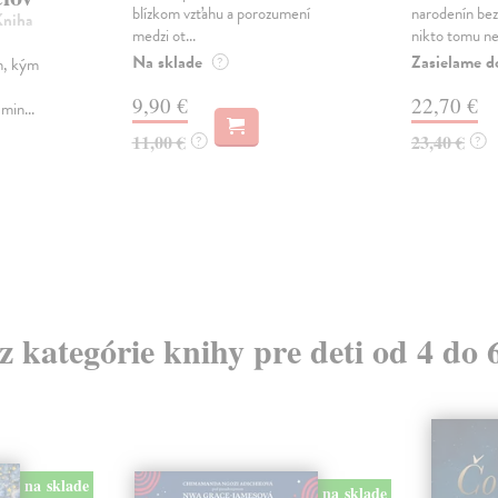
blízkom vzťahu a porozumení
narodenín bez
Kniha
medzi ot...
nikto tomu ned
Na sklade
Zasielame d
m, kým
?
9,90 €
22,70 €
min...
11,00 €
23,40 €
?
?
 z kategórie knihy pre deti od 4 do 
na sklade
na sklade