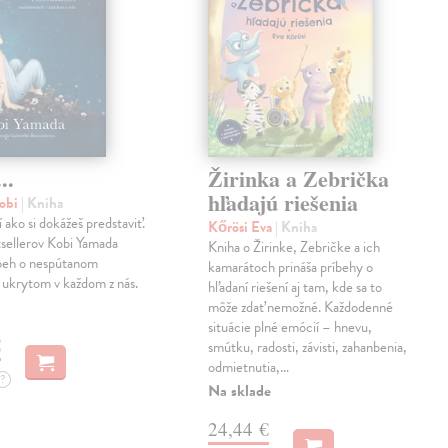
..
Žirinka a Zebrička
hľadajú riešenia
obi
| Kniha
í ako si dokážeš predstaviť.
Kőrösi Eva
| Kniha
sellerov Kobi Yamada
Kniha o Žirinke, Zebričke a ich
íbeh o nespútanom
kamarátoch prináša príbehy o
 ukrytom v každom z nás.
hľadaní riešení aj tam, kde sa to
môže zdať nemožné. Každodenné
situácie plné emócií – hnevu,
€
smútku, radosti, závisti, zahanbenia,
odmietnutia,…
?
Na sklade
24,44 €