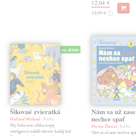
12,04 €
12,95 €
?
na sklade
Šikovné zvieratká
Nám sa už zase
nechce spať
Holland Michael
| Kniha
My ľudia sme vďaka svojej
Hevier Daniel
| Kniha
inteligencii ovládli takmer každý kút
Vám sa už zase nechce sp