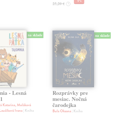
25,20 €
?
na sklade
na sklade
nia - Lesná
Rozprávky pre
 1
mesiac. Nočná
čarodejka
á Katarína, Moláková
 Laučíková Ivana
| Kniha
Bula Oksana
| Kniha