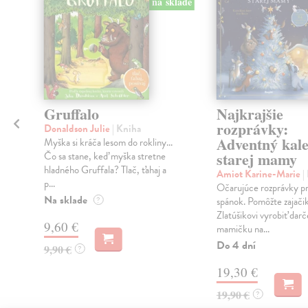
na sklade
Gruffalo
Najkrajšie
rozprávky:
Donaldson Julie
| Kniha
Adventný kal
Myška si kráča lesom do rokliny...
starej mamy
Čo sa stane, keď myška stretne
hladného Gruffala? Tlač, ťahaj a
Amiot Karine-Marie
|
p...
Očarujúce rozprávky pr
Na sklade
?
spánok. Pomôžte zajači
Zlatúšikovi vyrobiť dar
9,60 €
mamičku na...
Do 4 dní
9,90 €
?
19,30 €
19,90 €
?