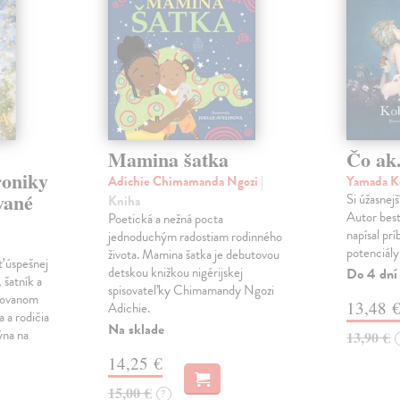
Mamina šatka
Čo ak.
roniky
Adichie Chimamanda Ngozi
|
Yamada K
vané
Si úžasnejš
Kniha
Autor best
Poetická a nežná pocta
napísal pr
jednoduchým radostiam rodinného
potenciály
života. Mamina šatka je debutovou
ť úspešnej
detskou knižkou nigérijskej
Do 4 dní
 šatník a
spisovateľky Chimamandy Ngozi
trovanom
13,48 
Adichie.
a a rodičia
Na sklade
ýna na
13,90 €
14,25 €
15,00 €
?