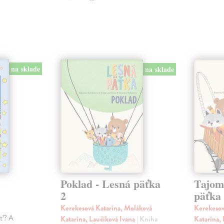
na sklade
na sklade
Poklad - Lesná päťka
Tajom
2
päťka
Kerekesová Katarína, Moláková
Kerekesov
ať? A
Katarína, Laučíková Ivana
| Kniha
Katarína,