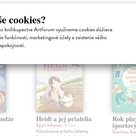
še cookies?
atelia s podobným vkusom si kúpili
ho kníhkupectva Artforum využívame cookies slúžiace
e funkčnosti, marketingové účely a zaistenie vášho
spokojnosti.
endár
Heidi a jej priatelia
Rok pln
športový
Spyri Johanna
| Kniha
Pokračovanie príbehu Johanny
Gouiriou Ga