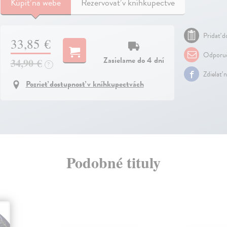
Kúpiť
na webe
Rezervovať v kníhkupectve
Pridať do
33,85 €
Odporuč
Zasielame do 4 dní
34,90 €
?
Zdielať 
Pozrieť dostupnosť v kníhkupectvách
Podobné tituly