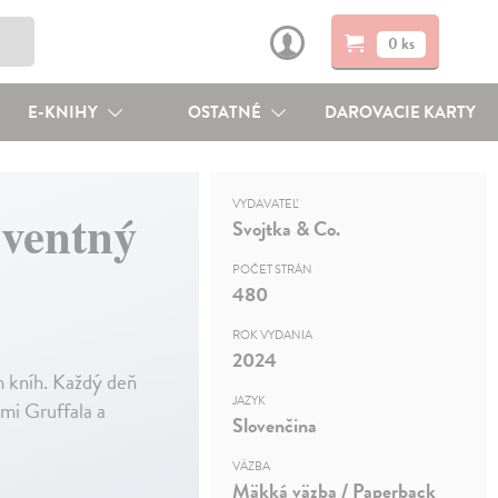
0 ks
E-KNIHY
OSTATNÉ
DAROVACIE KARTY
VYDAVATEĽ
dventný
Svojtka & Co.
POČET STRÁN
480
ROK VYDANIA
2024
 kníh. Každý deň
JAZYK
mi Gruffala a
Slovenčina
VÄZBA
Mäkká väzba / Paperback