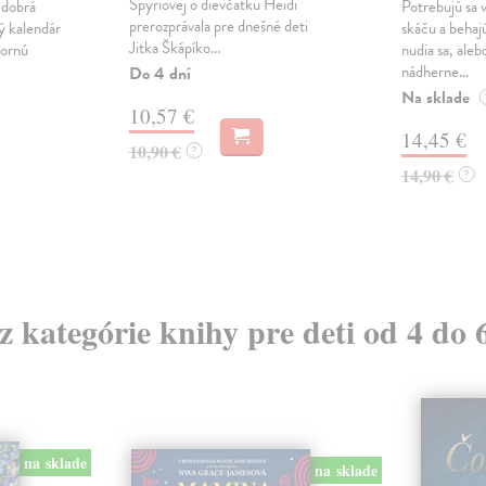
Spyriovej o dievčatku Heidi
 dobrá
Potrebujú sa v
prerozprávala pre dnešné deti
ý kalendár
skáču a behaj
Jitka Škápíko...
bornú
nudia sa, aleb
nádherne...
Do 4 dní
Na sklade
10,57 €
14,45 €
10,90 €
?
14,90 €
?
 z kategórie knihy pre deti od 4 do 
na sklade
na sklade