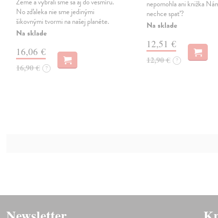
Zeme a vybrali sme sa aj do vesmíru.
nepomohla ani knižka Nám
No zďaleka nie sme jedinými
nechce spať?
šikovnými tvormi na našej planéte.
Na sklade
Na sklade
12,51 €
16,06 €
12,90 €
?
16,90 €
?
Newsletter
Kn