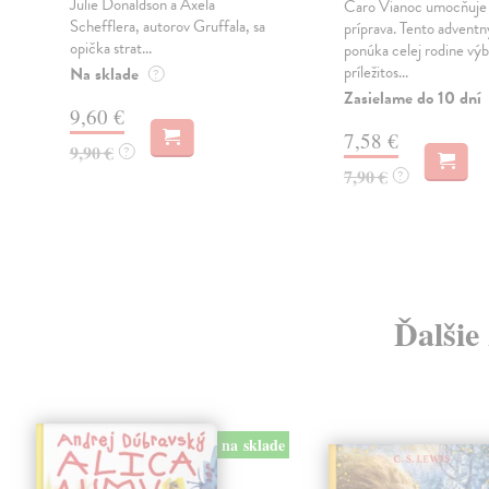
Julie Donaldson a Axela
Čaro Vianoc umocňuje
Schefflera, autorov Gruffala, sa
príprava. Tento adventn
opička strat...
ponúka celej rodine vý
príležitos...
Na sklade
?
Zasielame do 10 dní
9,60 €
7,58 €
9,90 €
?
7,90 €
?
Ďalšie
na sklade