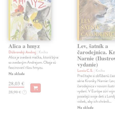
Alica a hmyz
Lev, šatník a
čarodejnica. K
Dúbravský Andrej
| Kniha
Narnie (Ilustro
Alica je zvedavá mačka, ktorá býva
so zvedavým Andrejom. Obaja sú
vydanie)
fascinovaní ríšou hmyzu.
Lewis C.S.
| Kniha
Na sklade
Prečítajte si obľúbenú čas
série Kroniky Narnie: Lev,
28,03 €
čarodejnica v novom ilus
vydaní. V Európe zúri vojn
28,90 €
?
posielajú svoje deti z Lond
vidiek, aby ich chránili…
Na sklade