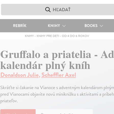
REBRÍK
KNIHY
BOOKS
KNIHY
-
KNIHY PRE DETI
-
OD 4 DO 6 ROKOV
Gruffalo a priatelia - A
kalendár plný kníh
Donaldson Julie
,
Scheffler Axel
Skráťte si čakanie na Vianoce s adventným kalendárom plným
pred Vianocami objavíte novú miniknižku s aktivitami a príbeh
priateľov.