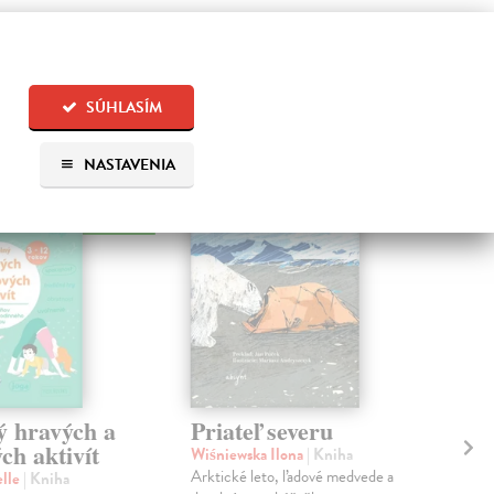
 aj:
SÚHLASÍM
na sklade
NASTAVENIA
na sklade
ý hravých a
Priateľ severu
Gr
ch aktivít
Wiśniewska Ilona
| Kniha
Don
Arktické leto, ľadové medvede a
Myšk
elle
| Kniha