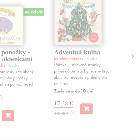
na sklade
 ponožky -
Adventná kniha
Mô
s okienkami
ka
kolektív autorov
| Kniha
Pútavo ilustrované stránky
ulia
| Kniha
Gam
prinášajú tematicky ladené hry,
om lese, kde úbohý
Špe
aktivity, recepty a príbehy pre
ratil obe ponožky.
tejt
celú rodi...
enka a pomôž mu ich
najs
Ježiš
Zasielame do 10 dní
Zas
?
17,28 €
15
18,00 €
?
15,