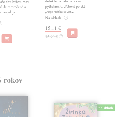
detektívna naháňačka za
Čo 
aše deti hýbať, rady
pytliakmi. Obľúbená poľská
hlad
ú? Je zamračené a
„reportérka sever...
p...
o naopak je
Na sklade
Na 
?
?
15,11 €
9,
15,90 €
9,9
?
6 rokov
na sklade