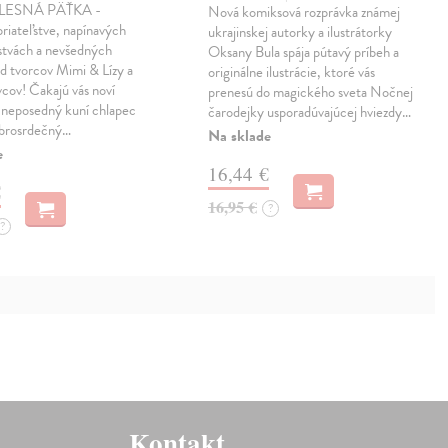
a LESNÁ PÄŤKA -
Nová komiksová rozprávka známej
priateľstve, napínavých
ukrajinskej autorky a ilustrátorky
stvách a nevšedných
Oksany Bula spája pútavý príbeh a
d tvorcov Mimi & Lízy a
originálne ilustrácie, ktoré vás
cov! Čakajú vás noví
prenesú do magického sveta Nočnej
 neposedný kuní chlapec
čarodejky usporadúvajúcej hviezdy…
obrosrdečný…
Na sklade
e
16,44 €
€
16,95 €
?
?
Kontakt