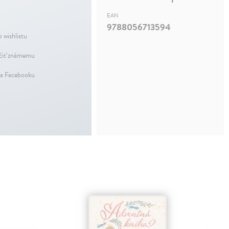
EAN
9788056713594
 wishlistu
iť známemu
na Facebooku