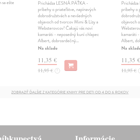
 sa ešte
Prichádza LESNÁ PÄŤKA -
Prichádz
príbehy o priateľstve, napínavých
príbehy o 
dobrodružstvách a nevšedných
dobrodruž
objavoch od tvorcov Mimi & Lízy a
objavoch o
Websterovcov! Čakajú vás noví
Websterov
kamaráti - neposedný kuní chlapec
kamaráti -
Albert, dobrosrdečný…
Albert, d
Na sklade
Na sklad
11,35 €
11,35 
11,95 €
11,95 €
?
ZOBRAZIŤ ĎALŠIE Z KATEGÓRIE KNIHY PRE DETI OD 4 DO 6 ROKOV
íhkupectvá
Informácie