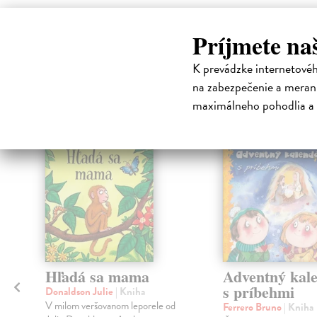
Príjmete na
High-contrast mode
Čit
K prevádzke internetové
na zabezpečenie a merani
maximálneho pohodlia a 
na sklade
Hľadá sa mama
Adventný kal
s príbehmi
Donaldson Julie
| Kniha
V milom veršovanom leporele od
Ferrero Bruno
| Kniha