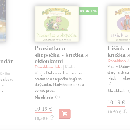
na sklade
Prasiatko a
Lišiak a
sliepočka - knižka s
knižka 
endár
okienkami
Donaldson J
Vitaj v Dubov
Donaldson Julia
| Kniha
starý lišiak st
Vitaj v Dubovom lese, kde sa
 Kniha
Nadvihni oki
prasiatko a sliepočka hrajú na
e sladký
ná...
skrývačku. Nadvihni okienka a
kovi
pomôž pras...
Na sklade
ček pre
Na sklade
?
10,19 €
10,19 €
10,50 €
?
10,50 €
?