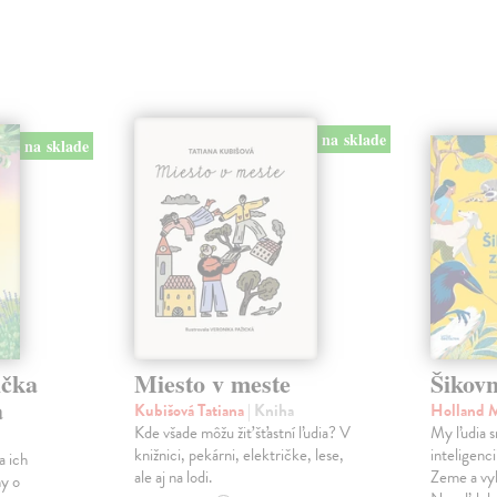
na sklade
na sklade
ička
Miesto v meste
Šikovn
a
Kubišová Tatiana
| Kniha
Holland 
Kde všade môžu žiť šťastní ľudia? V
My ľudia s
knižnici, pekárni, električke, lese,
inteligenc
a ich
ale aj na lodi.
Zeme a vyb
hy o