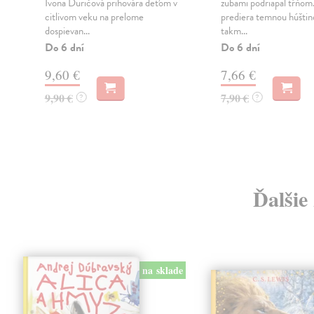
,
Ivona Ďuričová prihovára deťom v
zubami podriapal tŕňom.
citlivom veku na prelome
prediera temnou húštin
dospievan...
takm...
Do 6 dní
Do 6 dní
9,60 €
7,66 €
9,90 €
7,90 €
?
?
Ďalšie
na sklade