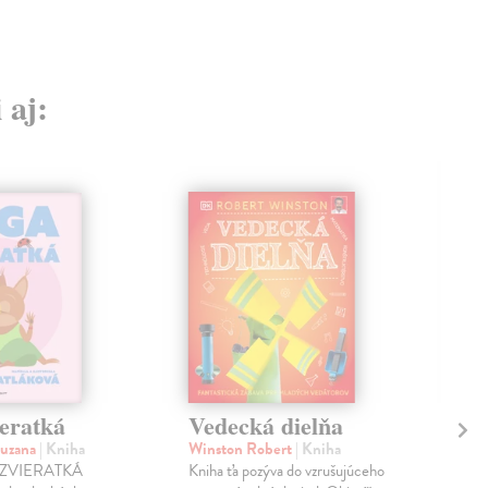
 aj:
ieratká
Vedecká dielňa
Dr
(B
Zuzana
| Kniha
Winston Robert
| Kniha
 ZVIERATKÁ
Kniha ťa pozýva do vzrušujúceho
Sko