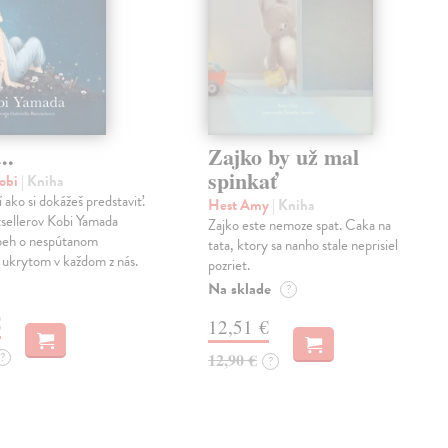
..
Zajko by už mal
spinkať
obi
| Kniha
í ako si dokážeš predstaviť.
Hest Amy
| Kniha
sellerov Kobi Yamada
Zajko este nemoze spat. Caka na
íbeh o nespútanom
tata, ktory sa nanho stale neprisiel
 ukrytom v každom z nás.
pozriet.
Na sklade
?
€
12,51 €
?
12,90 €
?