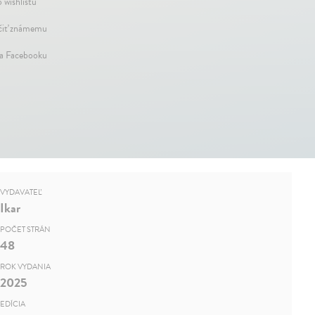
 wishlistu
iť známemu
na Facebooku
VYDAVATEĽ
Ikar
POČET STRÁN
48
ROK VYDANIA
2025
EDÍCIA