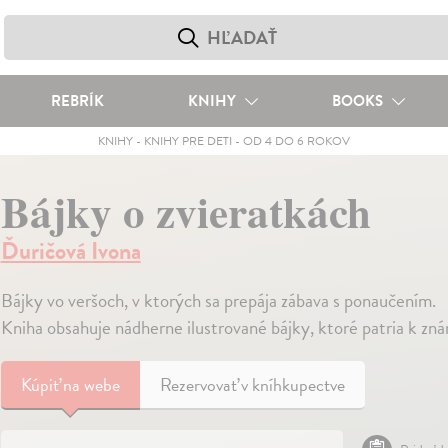
REBRÍK
KNIHY
BOOKS
KNIHY
-
KNIHY PRE DETI
-
OD 4 DO 6 ROKOV
Bájky o zvieratkách
Ďuričová Ivona
Bájky vo veršoch, v ktorých sa prepája zábava s ponaučením.
Kniha obsahuje nádherne ilustrované bájky, ktoré patria k 
Kúpiť
na webe
Rezervovať v kníhkupectve