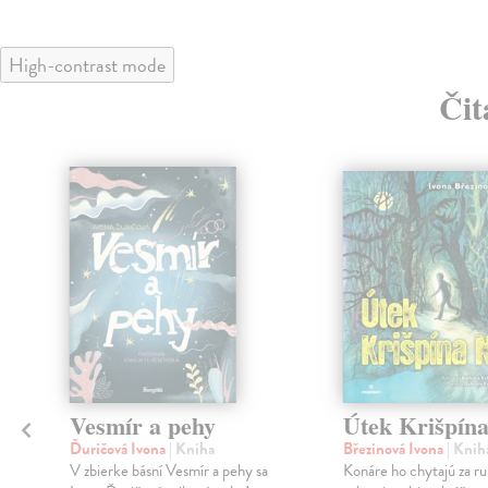
High-contrast mode
Čit
klade
Vesmír a pehy
Útek Krišpína
Ďuričová Ivona
| Kniha
Březinová Ivona
| Knih
e
V zbierke básní Vesmír a pehy sa
Konáre ho chytajú za ru