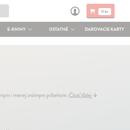
0 ks
E-KNIHY
OSTATNÉ
DAROVACIE KARTY
známym i menej známym príbehom.
Čítať ďalej
↓