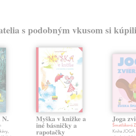
atelia s podobným vkusom si kúpili
 N.
Myška v knižke a
Joga zv
iné básničky a
a
Šmatláková 
rapotačky
kávy,
Kniha JOGA