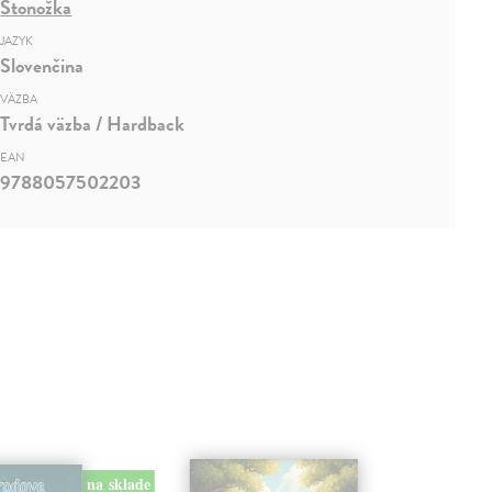
Stonožka
JAZYK
Slovenčina
VÄZBA
Tvrdá väzba / Hardback
EAN
9788057502203
na sklade