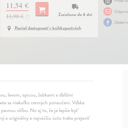
Pridať do
11,54 €
Odporuč
Zasielame do 6 dní
11,90 €
?
Zdielať 
Pozrieť dostupnosť v kníhkupectvách
kou, levom, opicou, žabkami a ďalšími
zviete sa niekoľko cenných ponaučení. Vďaka
 pevnou vôľou. No aj to, že je lepšie byť
ný a originálny a najväčšiu úctu treba prejaviť