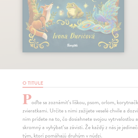
O TITULE
P
oďte sa zoznámiť s líškou, psom, orlom, korytnač
zvieratkami. Určite s nimi zažijete veselé chvíle a do
nim prídete na to, čo dosiahnete svojou vytrvalosťou a
skromný a vyhýbať sa závisti. Že každý z nás je jedineč
tým, ktorí pomáhajú druhým v núdzi.