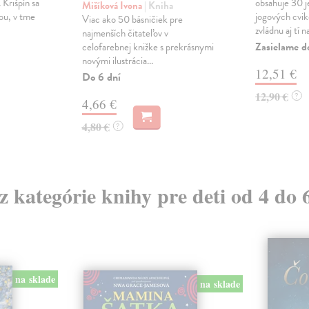
 Krišpín sa
obsahuje 30 
Mišíková Ivona
| Kniha
ou, v tme
jogových cvik
Viac ako 50 básničiek pre
zvládnu aj tí na
najmenších čitateľov v
Zasielame d
celofarebnej knižke s prekrásnymi
novými ilustrácia...
12,51 €
Do 6 dní
12,90 €
?
4,66 €
4,80 €
?
 z kategórie knihy pre deti od 4 do 
na sklade
na sklade