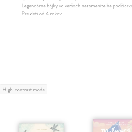
Legendárne bájky vo veršoch nezameniteľne podčiarko
Pre deti od 4 rokov.
High-contrast mode
klade