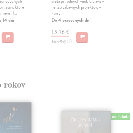
jednoduchých
sveta prírodných vied. Objavíš v
Knih
ov, ásan, ktoré
nej 25 zábavných projektov, v
mini
jmenší. I...
ktorý...
filo
krát
o 14 dní
Do 4 pracovných dní
Zas
15,76 €
9,
16,95 €
?
6 rokov
na sklade