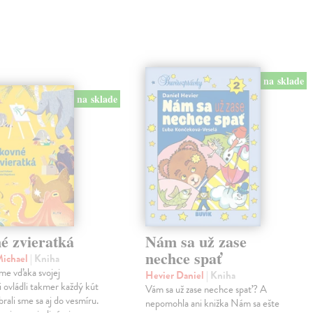
na sklade
na sklade
é zvieratká
Nám sa už zase
nechce spať
Michael
| Kniha
me vďaka svojej
Hevier Daniel
| Kniha
ii ovládli takmer každý kút
Vám sa už zase nechce spať? A
rali sme sa aj do vesmíru.
nepomohla ani knižka Nám sa ešte