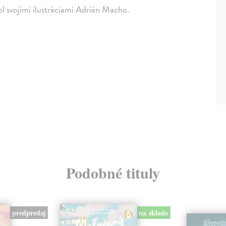
l svojimi ilustráciami Adrián Macho.
Podobné tituly
predpredaj
na sklade