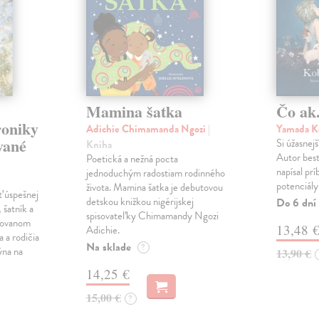
Mamina šatka
Čo ak.
roniky
Adichie Chimamanda Ngozi
|
Yamada K
vané
Si úžasnejš
Kniha
Autor best
Poetická a nežná pocta
napísal pr
jednoduchým radostiam rodinného
potenciály
života. Mamina šatka je debutovou
ť úspešnej
detskou knižkou nigérijskej
Do 6 dní
 šatník a
spisovateľky Chimamandy Ngozi
trovanom
13,48 
Adichie.
a a rodičia
Na sklade
?
ýna na
13,90 €
14,25 €
15,00 €
?