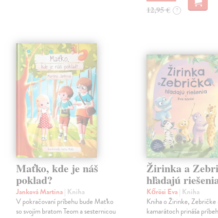
12,95 €
?
Maťko, kde je náš
Žirinka a Zebr
poklad?
hľadajú riešeni
Janková Martina
| Kniha
Kőrösi Eva
| Kniha
V pokračovaní príbehu bude Maťko
Kniha o Žirinke, Zebričke 
so svojím bratom Teom a sesternicou
kamarátoch prináša príbe