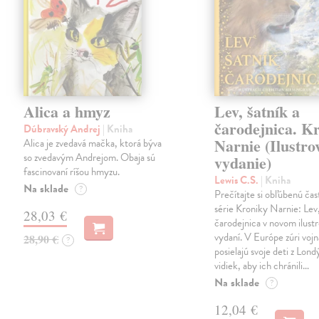
Alica a hmyz
Lev, šatník a
čarodejnica. K
Dúbravský Andrej
| Kniha
Narnie (Ilustro
Alica je zvedavá mačka, ktorá býva
so zvedavým Andrejom. Obaja sú
vydanie)
fascinovaní ríšou hmyzu.
Lewis C.S.
| Kniha
Na sklade
?
Prečítajte si obľúbenú čas
série Kroniky Narnie: Lev,
28,03 €
čarodejnica v novom ilus
vydaní. V Európe zúri vojn
28,90 €
?
posielajú svoje deti z Lond
vidiek, aby ich chránili…
Na sklade
?
12,04 €