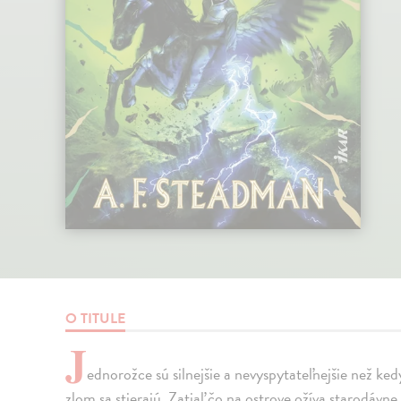
O TITULE
J
ednorožce sú silnejšie a nevyspytateľnejšie než k
zlom sa stierajú. Zatiaľ čo na ostrove ožíva starodávn