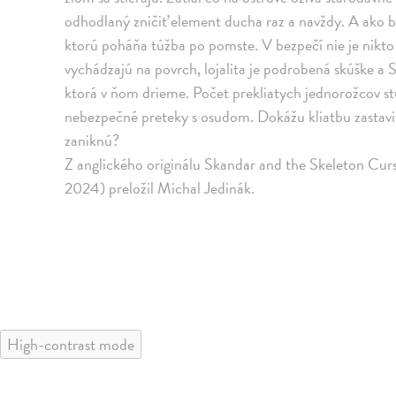
odhodlaný zničiť element ducha raz a navždy. A ako by 
ktorú poháňa túžba po pomste. V bezpečí nie je nikto – 
vychádzajú na povrch, lojalita je podrobená skúške a S
ktorá v ňom drieme. Počet prekliatych jednorožcov stúp
nebezpečné preteky s osudom. Dokážu kliatbu zastaviť
zaniknú?
Z anglického originálu Skandar and the Skeleton Cur
2024) preložil Michal Jedinák.
High-contrast mode