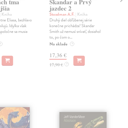
ách tma
Skandar a Prvý
Sk
jšia
jazdec 2
je
| Kniha
Steadman A.F.
| Kniha
Ste
tne Eliasa, bezhlavo
Druhý diel obľúbenej série
Zabu
ilujú. Idylka však
konečne prichádza! Skandar
rozp
 spoločne sa musia
Smith už nemusí snívať, dosiahol
stra
to, po čom o...
neč
Na sklade
Na 
?
?
17,36 €
15
17,90 €
15,
?