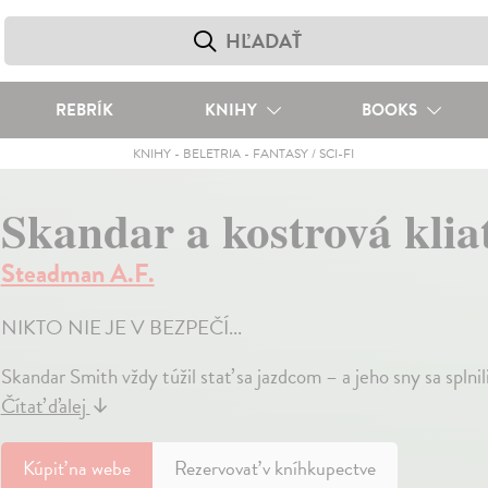
REBRÍK
KNIHY
BOOKS
KNIHY
-
BELETRIA
-
FANTASY / SCI-FI
Skandar a kostrová klia
Steadman A.F.
NIKTO NIE JE V BEZPEČÍ...
Skandar Smith vždy túžil stať sa jazdcom – a jeho sny sa splnili.
Čítať ďalej
↓
Kúpiť
na webe
Rezervovať v kníhkupectve