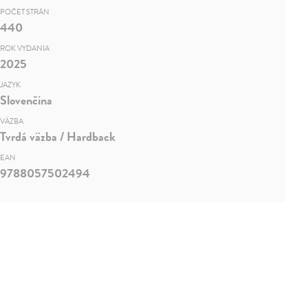
POČET STRÁN
440
ROK VYDANIA
2025
JAZYK
Slovenčina
VÄZBA
Tvrdá väzba / Hardback
EAN
9788057502494