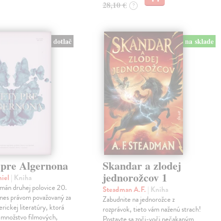
28,10 €
?
dotlač
na sklade
 pre Algernona
Skandar a zlodej
jednorožcov 1
niel
| Kniha
mán druhej polovice 20.
Steadman A.F.
| Kniha
dnes právom považovaný za
Zabudnite na jednorožce z
erickej literatúry, ktorá
rozprávok, tieto vám naženú strach!
a množstvo filmových,
Postavte sa zoči-voči nečakaným