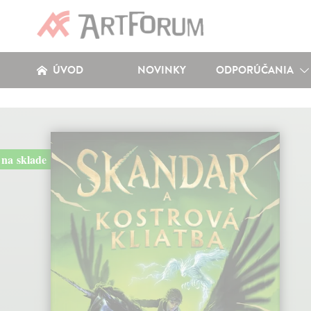
ÚVOD
NOVINKY
ODPORÚČANIA
na sklade