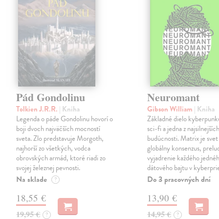
Pád Gondolinu
Neuromant
Tolkien J.R.R.
| Kniha
Gibson William
| Kniha
Legenda o páde Gondolinu hovorí o
Základné dielo kyberpunku
boji dvoch najväčších mocností
sci-fi a jedna z najsilnejších
sveta. Zlo predstavuje Morgoth,
budúcnosti. Matrix je svet
najhorší zo všetkých, vodca
globálny konsenzus, prelu
obrovských armád, ktoré riadi zo
vyjadrenie každého jedné
svojej železnej pevnosti.
dátového bajtu v kyberpri
Na sklade
Do 3 pracovných dní
?
18,55 €
13,90 €
19,95 €
14,95 €
?
?