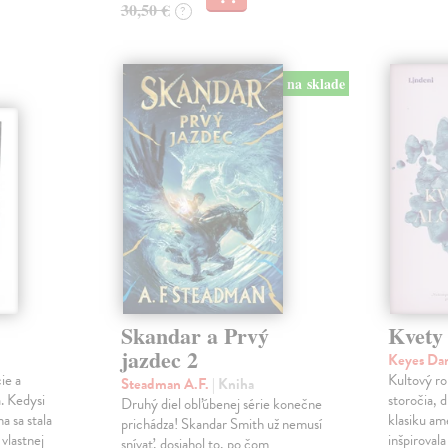
30,50 €
?
na sklade
Skandar a Prvý
Kvety
jazdec 2
Keyes Da
ie a
Kultový ro
Steadman A.F.
| Kniha
. Kedysi
storočia, 
Druhý diel obľúbenej série konečne
a sa stala
klasiku am
prichádza! Skandar Smith už nemusí
vlastnej
inšpiroval
snívať, dosiahol to, po čom