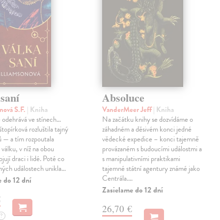
saní
Absoluce
nová S.F.
| Kniha
VanderMeer Jeff
| Kniha
 odehrává ve stínech…
Na začátku knihy se dozvídáme o
topírková rozluštila tajný
záhadném a děsivém konci jedné
ů — a tím rozpoutala
vědecké expedice – konci tajemně
válku, v níž na obou
provázaném s budoucími událostmi a
jují draci i lidé. Poté co
s manipulativními praktikami
ných událostech unikla…
tajemné státní agentury známé jako
Centrála.…
 do 12 dní
Zasielame do 12 dní
€
26,70 €
?