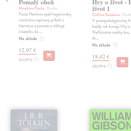
Pomalý oheň
Hry o život - 
život 1
Hawkins Paula
| Kniha
Paula Hawkins opäť majstrovsky
Collins Suzanne
| Kni
rozohráva napínavý príbeh o
V postapokalyptickej A
klamstve a pomste a vťahuje
každý rok konajú Hry o 
čitateľov do ...
Neľútostná reality šou, 
dv...
Na sklade
?
Na sklade
?
12,97 €
18,42 €
13,95 €
?
18,99 €
?