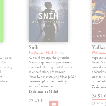
Sníh
Válka 
Stephenson Neal
| Kniha
Williamso
, klasika
Kultovní kyberpunkový román
Vzpoura se
 vízií
Neala Stephensona, pro kterého
Vivien Vlaš
 vo svete,
znamenal raketový start do světa
jazyk drak
d,
science fiction, představuje
občanskou 
ho
Ameriku takovou, jak ji (dnes ještě)
stranách bo
estore.
neznáme: jako změť městských
po nešťast
státečků založených…
Zasielame
Zasielame do 12 dní
24,51 
27,45 €
25,80 €