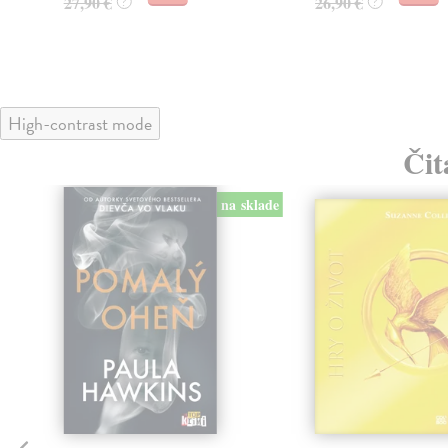
27,90 €
26,90 €
?
?
High-contrast mode
Čit
klade
na sklade