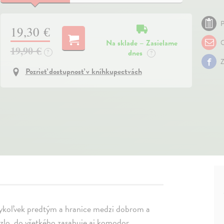
P
19,30 €
Na sklade – Zasielame
O
19,90 €
dnes
?
?
Z
Pozrieť dostupnosť v kníhkupectvách
edykoľvek predtým a hranice medzi dobrom a
e zlo, do všetkého zasahuje aj komodor