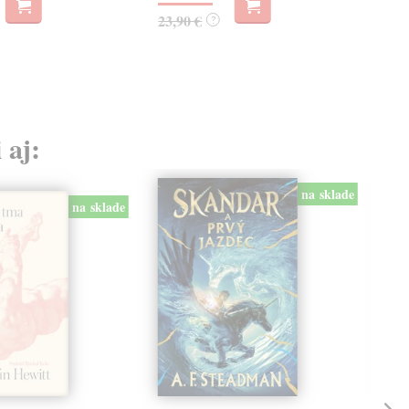
26
23,90 €
?
26,
 aj:
na sklade
na sklade