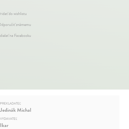
ridať do wishlistu
dporučiť známemu
dielať na Facebooku
PREKLADATEĽ
Jedinák Michal
VYDAVATEĽ
Ikar