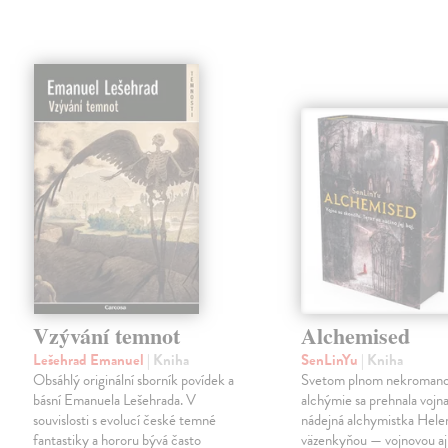
Vzývání temnot
Alchemised
Lešehrad Emanuel
| Kniha
SenLinYu
| Kniha
Obsáhlý originální sborník povídek a
Svetom plnom nekromanc
básní Emanuela Lešehrada. V
alchýmie sa prehnala vojna
souvislosti s evolucí české temné
nádejná alchymistka Helen
fantastiky a hororu bývá často
väzenkyňou — vojnovou aj 