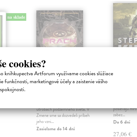
na sklade
še cookies?
ho kníhkupectva Artforum využívame cookies slúžiace
e funkčnosti, marketingové účely a zaistenie vášho
Prach (slovenské
Odpor
spokojnosti.
vydanie)
Kniha
King Steph
 Našu
Na začiatku d
Howey Hugh
| Kniha
na nočnú
ľudského fakt
V Sile sme sa prvýkrát ocitli v
posievajú mŕt
útrobách podzemného sveta. V
zabez...
Zmene sme sa dozvedeli príbeh
jeho vzni...
Do 6 dní
Zasielame do 14 dní
27,06 €