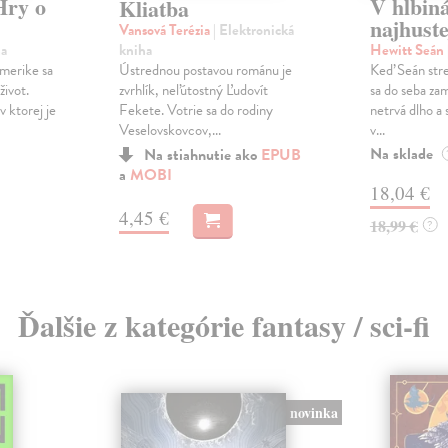
Hry o
V hlbin
Kliatba
najhuste
Vansová Terézia
| Elektronická
kniha
ha
Hewitt Seán
Ústrednou postavou románu je
merike sa
Keď Seán stre
zvrhlík, neľútostný Ľudovít
život.
sa do seba zam
Fekete. Votrie sa do rodiny
v ktorej je
netrvá dlho a
Veselovskovcov,...
v...
Na sklade
Na stiahnutie ako
EPUB
a
MOBI
18,04 €
4,45 €
18,99 €
?
Ďalšie z kategórie fantasy / sci-fi
novinka