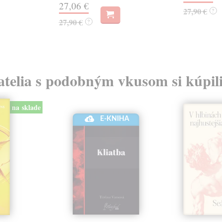
27,06 €
27,90 €
?
27,90 €
?
atelia s podobným vkusom si kúpili
na sklade
E-KNIHA