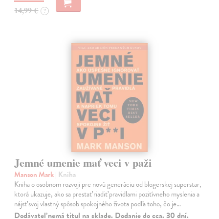
14,99 €
?
Jemné umenie mať veci v paži
Manson Mark
| Kniha
Kniha o osobnom rozvoji pre novú generáciu od blogerskej superstar,
ktorá ukazuje, ako sa prestať riadiť pravidlami pozitívneho myslenia a
nájsť svoj vlastný spôsob spokojného života podľa toho, čo je…
Dodávateľ nemá titul na sklade. Dodanie do cca. 30 dní.