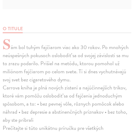
O TITULE
S
ám bol tuhým fajčiarom viac ako 30 rokov. Po mnohých
neúspešných pokusoch oslobodiť sa od svojej závislosti sa mu
to zrazu podarilo. Prišiel na metódu, ktorou pomohol už
miliónom fajčiarom po celom svete. Tí si dnes vychutnávajú
svoj svet bez cigaretového dymu.
Carrova kniha je plná nových zistení a najúčinnejších trikov,
ktoré vám pomôžu oslobodiť sa od fajčenia jednoduchým
spôsobom, a to: • bez pevnej vôle, rôznych pomôcok alebo
náhrad • bez depresie a abstinenčných príznakov • bez toho,
aby ste pribrali
Prečítajte si túto unikátnu príručku pre všetkých