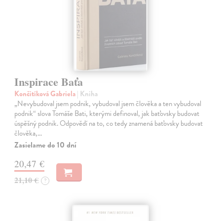
Inspirace Baťa
Končitíková Gabriela
| Kniha
„Nevybudoval jsem podnik, vybudoval jsem člověka a ten vybudoval
podnik“ slova Tomáše Bati, kterými definoval, jak baťovsky budovat
úspěšný podnik. Odpovědí na to, co tedy znamená baťovsky budovat
člověka,…
Zasielame do 10 dní
20,47 €
21,10 €
?