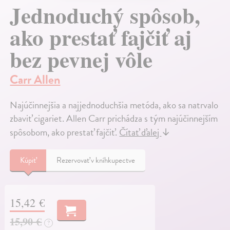
Jednoduchý spôsob,
ako prestať fajčiť aj
bez pevnej vôle
Carr Allen
Najúčinnejšia a najjednoduchšia metóda, ako sa natrvalo
zbaviť cigariet. Allen Carr prichádza s tým najúčinnejším
spôsobom, ako prestať fajčiť.
Čítať ďalej
↓
Kúpiť
Rezervovať v kníhkupectve
15,42 €
15,90 €
?