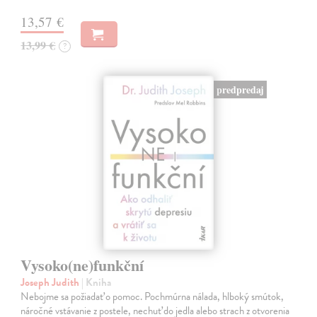
13,57 €
13,99 €
?
predpredaj
Vysoko(ne)funkční
Joseph Judith
| Kniha
Nebojme sa požiadať o pomoc. Pochmúrna nálada, hlboký smútok,
náročné vstávanie z postele, nechuť do jedla alebo strach z otvorenia