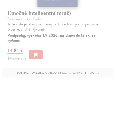
Emočně inteligentní m(už)
Ševčíková Jitka
| Kniha
Tahle kniha je takový záchranný kruh. Záchranný kruh pro muže
úspěšné, chytré, výkonné.
Predpredaj, vychádza 1.9.2026, zasielame do 12 dní od
vydania
14,84 €
16,49 €
?
ZOBRAZIŤ ĎALŠIE Z KATEGÓRIE MOTIVAČNÁ LITERATÚRA