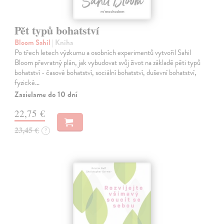
Pět typů bohatství
Bloom Sahil
| Kniha
Po třech letech výzkumu a osobních experimentů vytvořil Sahil
Bloom převratný plán, jak vybudovat svůj život na základě pěti typů
bohatství - časové bohatství, sociální bohatství, duševní bohatství,
fyzické…
Zasielame do 10 dní
22,75 €
23,45 €
?