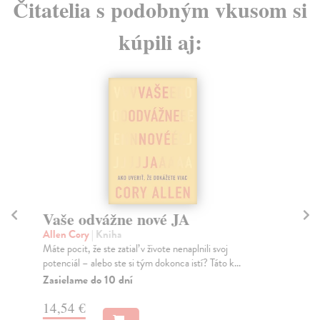
Čitatelia s podobným vkusom si
kúpili aj:
Vaše odvážne nové JA
Ak
Allen Cory
| Kniha
Ki
Máte pocit, že ste zatiaľ v živote nenaplnili svoj
Spr
potenciál – alebo ste si tým dokonca istí? Táto k...
pri
nap
Zasielame do 10 dní
Za
14,54 €