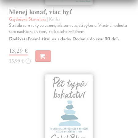
Menej konať, viac byť
Gajdošová Stanislava
| Kniha
Strávila som roky vo väzení, žila som v zajatí výkonu. Vlastnú hodnotu
som nachádzala v tom, koľko toho zvládnem.
Dodávateľ nemá titul na sklade. Dodanie do cca. 30 dní.
13,29 €
13,99 €
?