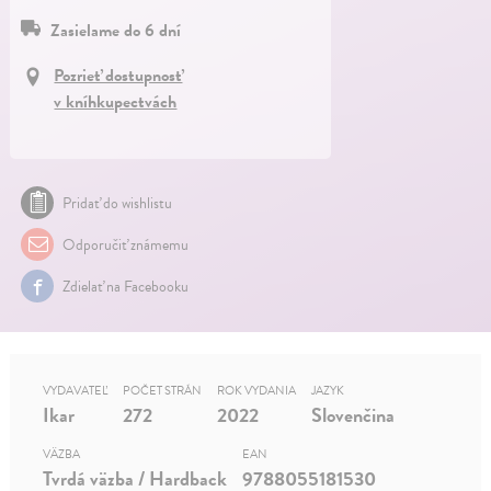
Zasielame do 6 dní
Pozrieť dostupnosť
v kníhkupectvách
Pridať do wishlistu
Odporučiť známemu
Zdielať na Facebooku
VYDAVATEĽ
POČET STRÁN
ROK VYDANIA
JAZYK
Ikar
272
2022
Slovenčina
VÄZBA
EAN
Tvrdá väzba / Hardback
9788055181530