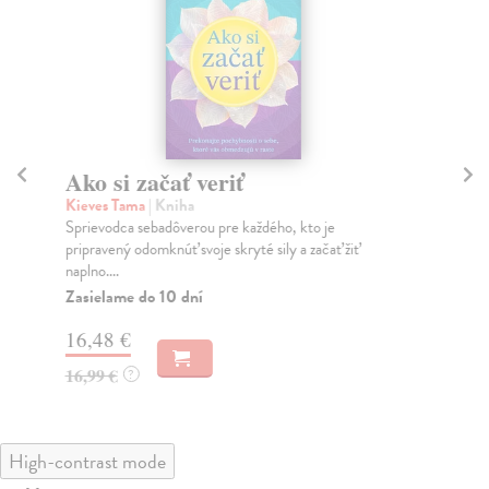
Ako si začať veriť
A
Kieves Tama
| Kniha
Zb
Sprievodca sebadôverou pre každého, kto je
Vyd
pripravený odomknúť svoje skryté sily a začať žiť
cie
naplno....
Do
Zasielame do 10 dní
28
16,48 €
29
16,99 €
?
High-contrast mode