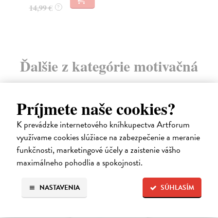
16
14,99 €
?
16
Ďalšie z kategórie motivačná
literatúra
Príjmete naše cookies?
K prevádzke internetového kníhkupectva Artforum
využívame cookies slúžiace na zabezpečenie a meranie
funkčnosti, marketingové účely a zaistenie vášho
maximálneho pohodlia a spokojnosti.
NASTAVENIA
SÚHLASÍM