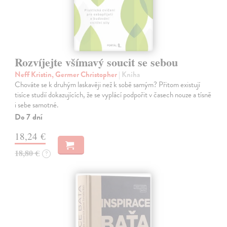
Rozvíjejte všímavý soucit se sebou
Neff Kristin, Germer Christopher
| Kniha
Chováte se k druhým laskavěji než k sobě samým? Přitom existují
tisíce studií dokazujících, že se vyplácí podpořit v časech nouze a tísně
i sebe samotné.
Do 7 dní
18,24 €
18,80 €
?