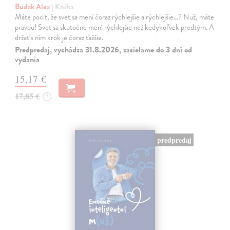
Budak Alex
| Kniha
Máte pocit, že svet sa mení čoraz rýchlejšie a rýchlejšie…? Nuž, máte
pravdu! Svet sa skutočne mení rýchlejšie než kedykoľvek predtým. A
držať s ním krok je čoraz ťažšie.
Predpredaj, vychádza 31.8.2026, zasielame do 3 dní od
vydania
15,17 €
17,85 €
?
predpredaj