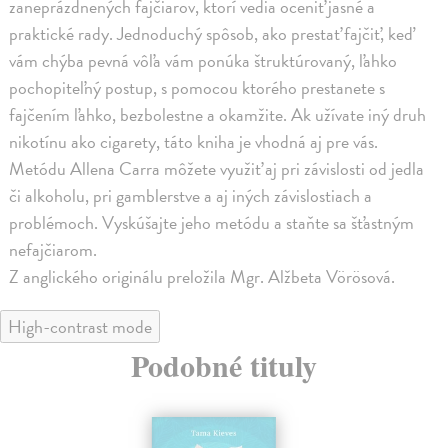
zaneprázdnených fajčiarov, ktorí vedia oceniť jasné a
praktické rady. Jednoduchý spôsob, ako prestať fajčiť, keď
vám chýba pevná vôľa vám ponúka štruktúrovaný, ľahko
pochopiteľný postup, s pomocou ktorého prestanete s
fajčením ľahko, bezbolestne a okamžite. Ak užívate iný druh
nikotínu ako cigarety, táto kniha je vhodná aj pre vás.
Metódu Allena Carra môžete využiť aj pri závislosti od jedla
či alkoholu, pri gamblerstve a aj iných závislostiach a
problémoch. Vyskúšajte jeho metódu a staňte sa šťastným
nefajčiarom.
Z anglického originálu preložila Mgr. Alžbeta Vörösová.
High-contrast mode
Podobné tituly