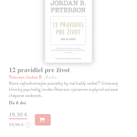
12 pravidiel pre život
Peterson Jordan B.
| Kniha
Ktoré najhodnotnejšie poznatky by mal každý vedieť? Uznávaný
klinický psychológ Jordan Peterson významne ovplyvnil súčasné
chápanie osobnosti.
Do 6 dní
19,30 €
19,90 €
?